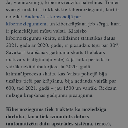
Jā, viennozīmīgi, kibernoziedzība palielinās. Tomēr
svarīgi nodalīt – ir klasiskie kibernoziegumi, kuri ir
noteikti
Budapeštas konvencijā par
kibernoziegumiem
, un kiberkrāpšana jeb sērga, kura
ir piemeklējusi mūsu valsti. Klasisko
kibernoziegumu skaits, salīdzinot statistikas datus
2021. gadā ar 2020. gadu, ir pieaudzis teju par 30%.
Savukārt krāpšanas gadījumu skaits (lielākais
īpatsvars ir digitālajā vidē) šajā laikā periodā ir
vairāk nekā dubultojies. Ja 2020. gadā
kriminālprocesu skaits, kas Valsts policijā bija
uzsākts tieši par krāpšanu, bija nedaudz vairāk par
600, tad 2021. gadā – jau 1500 un vairāk. Redzam
milzīgu krāpšanas gadījumu pieaugumu.
Kibernoziegums tiek traktēts kā noziedzīga
darbība, kurā tiek izmantots dators
(automatizēta datu apstrādes sistēma, ierīce),