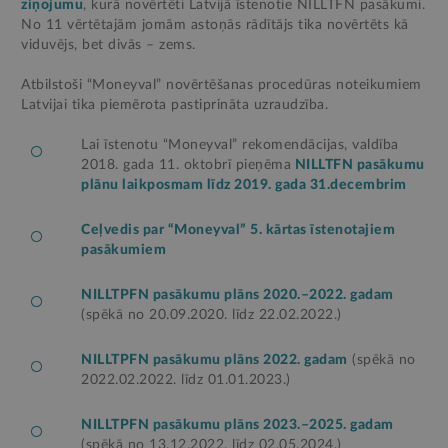
ziņojumu
, kurā novērtēti Latvijā īstenotie NILLTFN pasākumi.
No 11 vērtētajām jomām astoņās rādītājs tika novērtēts kā
viduvējs, bet divās – zems.
Atbilstoši “Moneyval” novērtēšanas procedūras noteikumiem
Latvijai tika piemērota pastiprināta uzraudzība.
Lai īstenotu “Moneyval” rekomendācijas, valdība
2018. gada 11. oktobrī pieņēma
NILLTFN pasākumu
plānu laikposmam līdz 2019. gada 31.decembrim
Ceļvedis par “Moneyval” 5. kārtas īstenotajiem
pasākumiem
NILLTPFN pasākumu plāns 2020.–2022. gadam
(spēkā no 20.09.2020. līdz 22.02.2022.)
NILLTPFN pasākumu plāns 2022. gadam
(spēkā no
2022.02.2022. līdz 01.01.2023.)
NILLTPFN pasākumu plāns 2023.–2025. gadam
(spēkā no 13.12.2022. līdz 02.05.2024.)