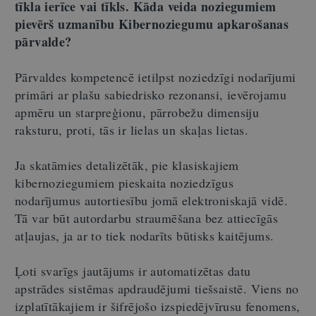
tīkla ierīce vai tīkls. Kāda veida noziegumiem
pievērš uzmanību Kibernoziegumu apkarošanas
pārvalde?
Pārvaldes kompetencē ietilpst noziedzīgi nodarījumi
primāri ar plašu sabiedrisko rezonansi, ievērojamu
apmēru un starpreģionu, pārrobežu dimensiju
raksturu, proti, tās ir lielas un skaļas lietas.
Ja skatāmies detalizētāk, pie klasiskajiem
kibernoziegumiem pieskaita noziedzīgus
nodarījumus autortiesību jomā elektroniskajā vidē.
Tā var būt autordarbu straumēšana bez attiecīgās
atļaujas, ja ar to tiek nodarīts būtisks kaitējums.
Ļoti svarīgs jautājums ir automatizētas datu
apstrādes sistēmas apdraudējumi tiešsaistē. Viens no
izplatītākajiem ir šifrējošo izspiedējvīrusu fenomens,