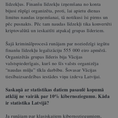
līdzekļus. Finanšu līdzekļu izņemšana no konta
bijusi rūpīgi organizēta, proti, lai apietu dienas
limitus naudas izņemšanai, tā notikusi īsi pirms un
pēc pusnakts. Pēc tam naudas līdzekļi tika konvertēti
kriptovalūtā un ieskaitīti atpakaļ grupas līderiem.
Šajā kriminālprocesā runājam par noziedzīgi iegūtu
finanšu līdzekļu legalizāciju 555 000 eiro apmērā.
Organizētās grupas līderis bija Vācijas
valstspiederīgais, kurš no šīs valsts organizēja
“naudas mūļu” tīkla darbību. Šovasar Vācijas
tiesībaizsardzības iestādes viņu izdeva Latvijai.
Saskaņā ar statistikas datiem pasaulē kopumā
atklāj ne vairāk par 10% kibernoziegumu. Kāda
ir statistika Latvijā?
Ja runājam par klasiskajiem kibernoziegumiem,