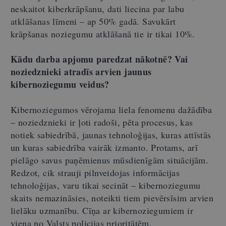
neskaitot kiberkrāpšanu, dati liecina par labu
atklāšanas līmeni – ap 50% gadā. Savukārt
krāpšanas noziegumu atklāšanā tie ir tikai 10%.
Kādu darba apjomu paredzat nākotnē? Vai
noziedznieki atradīs arvien jaunus
kibernoziegumu veidus?
Kibernoziegumos vērojama liela fenomenu dažādība
– noziedznieki ir ļoti radoši, pēta procesus, kas
notiek sabiedrībā, jaunas tehnoloģijas, kuras attīstās
un kuras sabiedrība vairāk izmanto. Protams, arī
pielāgo savus paņēmienus mūsdienīgām situācijām.
Redzot, cik strauji pilnveidojas informācijas
tehnoloģijas, varu tikai secināt – kibernoziegumu
skaits nemazināsies, noteikti tiem pievērsīsim arvien
lielāku uzmanību. Cīņa ar kibernoziegumiem ir
viena no Valsts policijas prioritātēm.