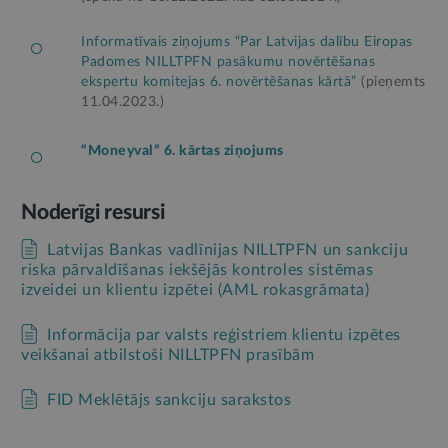
Informatīvais ziņojums “Par Latvijas dalību Eiropas
Padomes NILLTPFN pasākumu novērtēšanas
ekspertu komitejas 6. novērtēšanas kārtā”
(pieņemts
11.04.2023.)
“Moneyval” 6. kārtas ziņojums
Noderīgi resursi
Latvijas Bankas vadlīnijas NILLTPFN un sankciju
riska pārvaldīšanas iekšējās kontroles sistēmas
izveidei un klientu izpētei (AML rokasgrāmata)
Informācija par valsts reģistriem klientu izpētes
veikšanai atbilstoši NILLTPFN prasībām
FID Meklētājs sankciju sarakstos