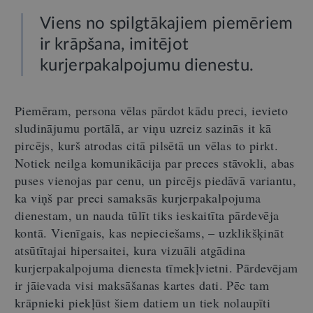
Viens no spilgtākajiem piemēriem
ir krāpšana, imitējot
kurjerpakalpojumu dienestu.
Piemēram, persona vēlas pārdot kādu preci, ievieto
sludinājumu portālā, ar viņu uzreiz sazinās it kā
pircējs, kurš atrodas citā pilsētā un vēlas to pirkt.
Notiek neilga komunikācija par preces stāvokli, abas
puses vienojas par cenu, un pircējs piedāvā variantu,
ka viņš par preci samaksās kurjerpakalpojuma
dienestam, un nauda tūlīt tiks ieskaitīta pārdevēja
kontā. Vienīgais, kas nepieciešams, – uzklikšķināt
atsūtītajai hipersaitei, kura vizuāli atgādina
kurjerpakalpojuma dienesta tīmekļvietni. Pārdevējam
ir jāievada visi maksāšanas kartes dati. Pēc tam
krāpnieki piekļūst šiem datiem un tiek nolaupīti