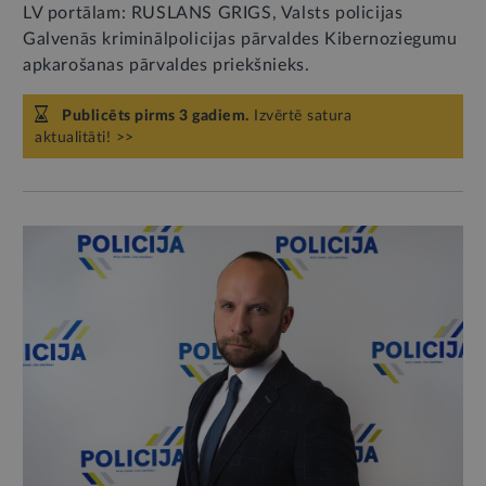
LV portālam: RUSLANS GRIGS, Valsts policijas
Galvenās kriminālpolicijas pārvaldes Kibernoziegumu
apkarošanas pārvaldes priekšnieks.
Publicēts pirms 3 gadiem.
Izvērtē satura
aktualitāti! >>