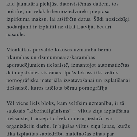
kad ļaunatūra piekļūst datorsistēmas datiem, tos
nošifrē, un vēlāk kibernoziedznieki pieprasa
izpirkuma maksu, lai atšifrētu datus. Šādi noziedzīgi
nodarījumi ir izplatīti ne tikai Latvijā, bet arī
pasaulē.
Vienlaikus pārvalde fokusēs uzmanību bērnu
tikumības un dzimumneaizskaramības
apdraudējumiem tiešsaistē, izmantojot automatizētas
datu apstrādes sistēmas. Īpašs fokuss tiks veltīts
pornogrāfiska materiāla izgatavošanai un izplatīšanai
tiešsaistē, kuros attēlota bērnu pornogrāfija.
Vēl viens liels bloks, kam veltīsim uzmanību, ir tā
sauktais “kiberhuligānisms” – viltus ziņu izplatīšana
tiešsaistē, traucējot cilvēku mieru, iestāžu vai
organizāciju darbu. Ir bijušas viltus ziņu lapas, kurās
tika izplatītas sabiedrību maldinošas ziņas par