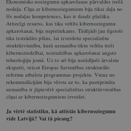
Ekonomisko noziegumu apkarošanas pārvaldes trešā
nodaļa. Cīņa ar kibernoziegumiem bija tikai daļa no
šīs nodaļas kompetences, kas ir daudz plašāka.
Attiecīgi resurss, kas tika veltīts kibernoziegumu
apkarošanai, bija nepietiekams. Tādējādi jau ilgstoši
tika izstrādāts plāns, lai izveidotu specializētu
struktūrvienību, kurā uzmanība tiktu veltīta tieši
kibernoziedzībai, noziedzības apkarošanai augsto
tehnoloģiju jomā. Uz to arī bija norādījuši ārvalstu
eksperti, veicot Eiropas Savienības strukturālo
reformu atbalsta programmas projektu. Viena no
rekomendācijām bija vērsta uz to, ka pastiprināta
uzmanība ir jāpievērš specializētas struktūrvienības
cīņai ar kibernoziegumiem izveidei.
Ja vērtē statistiku, kā attīstās kibernoziegumu
vide Latvijā? Vai tā pieaug?