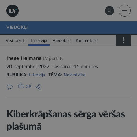
VIEDOKĻI
Visi raksti
Intervija
Viedoklis
Komentārs
LV portāls jautā
Inese Helmane
LV portāls
20. septembrī, 2022
Lasīšanai: 15 minūtes
RUBRIKA:
Intervija
TĒMA:
Noziedzība
29
Kiberkrāpšanas sērga vēršas
plašumā