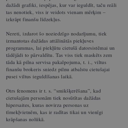
dažādi grafiki, iespējas, kur var ieguldīt, taču reāli
tas nenotiek, viss ir veidots vienam mērķim –
izkrāpt finanšu līdzekļus.
Nereti, izdarot šo noziedzīgo nodarījumu, tiek
izmantotas dažādas attālinātās piekļuves
programmas, lai piekļūtu cietušā datorsistēmai un
tādējādi to pārvaldītu. Tas viss tiek maskēts zem
tāda kā pilna servisa pakalpojuma, t. i., viltus
finanšu brokeris sniedz pilnu atbalstu cietušajai
pusei viltus ieguldīšanas laikā.
Otrs fenomens ir t. s. “smikšķerēšana”, kad
cietušajām personām tiek nosūtītas dažādas
hipersaites, kuras novirza personas uz
tīmekļvietnēm, kas ir radītas tikai un vienīgi
krāpšanas nolūkā.