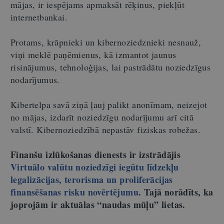
mājas, ir iespējams apmaksāt rēķinus, piekļūt
internetbankai.
Protams, krāpnieki un kibernoziedznieki nesnauž,
viņi meklē paņēmienus, kā izmantot jaunus
risinājumus, tehnoloģijas, lai pastrādātu noziedzīgus
nodarījumus.
Kibertelpa savā ziņā ļauj palikt anonīmam, neizejot
no mājas, izdarīt noziedzīgu nodarījumu arī citā
valstī. Kibernoziedzībā nepastāv fiziskas robežas.
Finanšu izlūkošanas dienests ir izstrādājis
Virtuālo valūtu noziedzīgi iegūtu līdzekļu
legalizācijas, terorisma un proliferācijas
finansēšanas risku novērtējumu
. Tajā norādīts, ka
joprojām ir aktuālas “naudas mūļu” lietas.