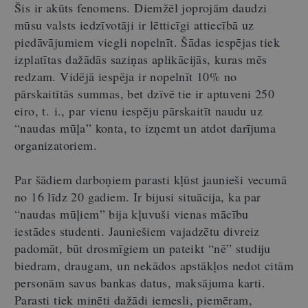
Šis ir akūts fenomens. Diemžēl joprojām daudzi
mūsu valsts iedzīvotāji ir lētticīgi attiecībā uz
piedāvājumiem viegli nopelnīt. Šādas iespējas tiek
izplatītas dažādās saziņas aplikācijās, kuras mēs
redzam. Vidējā iespēja ir nopelnīt 10% no
pārskaitītās summas, bet dzīvē tie ir aptuveni 250
eiro, t. i., par vienu iespēju pārskaitīt naudu uz
“naudas mūļa” konta, to izņemt un atdot darījuma
organizatoriem.
Par šādiem darboņiem parasti kļūst jaunieši vecumā
no 16 līdz 20 gadiem. Ir bijusi situācija, ka par
“naudas mūļiem” bija kļuvuši vienas mācību
iestādes studenti. Jauniešiem vajadzētu divreiz
padomāt, būt drosmīgiem un pateikt “nē” studiju
biedram, draugam, un nekādos apstākļos nedot citām
personām savus bankas datus, maksājuma karti.
Parasti tiek minēti dažādi iemesli, piemēram,