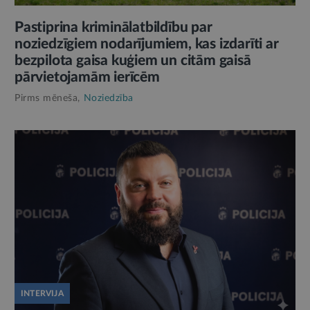
Pastiprina kriminālatbildību par
noziedzīgiem nodarījumiem, kas izdarīti ar
bezpilota gaisa kuģiem un citām gaisā
pārvietojamām ierīcēm
Pirms mēneša,
Noziedzība
INTERVIJA