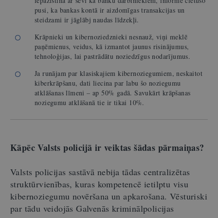
iepazīstina ar sevi kā banku darbiniekiem, informē cietušo
pusi, ka bankas kontā ir aizdomīgas transakcijas un
steidzami ir jāglābj naudas līdzekļi.
Krāpnieki un kibernoziedznieki nesnauž, viņi meklē
paņēmienus, veidus, kā izmantot jaunus risinājumus,
tehnoloģijas, lai pastrādātu noziedzīgus nodarījumus.
Ja runājam par klasiskajiem kibernoziegumiem, neskaitot
kiberkrāpšanu, dati liecina par labu šo noziegumu
atklāšanas līmeni – ap 50% gadā. Savukārt krāpšanas
noziegumu atklāšanā tie ir tikai 10%.
Kāpēc Valsts policijā ir veiktas šādas pārmaiņas?
Valsts policijas sastāvā nebija tādas centralizētas
struktūrvienības, kuras kompetencē ietilptu visu
kibernoziegumu novēršana un apkarošana. Vēsturiski
par tādu veidojās Galvenās kriminālpolicijas