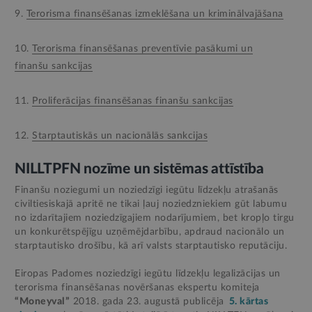
9.
Terorisma finansēšanas izmeklēšana un kriminālvajāšana
10.
Terorisma finansēšanas preventīvie pasākumi un
finanšu sankcijas
11.
Proliferācijas finansēšanas finanšu sankcijas
12.
Starptautiskās un nacionālās sankcijas
NILLTPFN nozīme un sistēmas attīstība
Finanšu noziegumi un noziedzīgi iegūtu līdzekļu atrašanās
civiltiesiskajā apritē ne tikai ļauj noziedzniekiem gūt labumu
no izdarītajiem noziedzīgajiem nodarījumiem, bet kropļo tirgu
un konkurētspējīgu uzņēmējdarbību, apdraud nacionālo un
starptautisko drošību, kā arī valsts starptautisko reputāciju.
Eiropas Padomes noziedzīgi iegūtu līdzekļu legalizācijas un
terorisma finansēšanas novēršanas ekspertu komiteja
“Moneyval”
2018. gada 23. augustā publicēja
5. kārtas