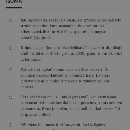
ĪSUMĀ
Jau ilgstoši tika izstrādāts plāns, lai izveidotu specializētu
struktūrvienību, kurā uzmanība tiktu veltīta tieši
kibernoziedzībai, noziedzības apkarošanai augsto
tehnoloģiju jomā.
Krāpšanas gadījumu skaits (lielākais īpatsvars ir digitālajā
vidē), salīdzinot 2021. gadu ar 2020. gadu, ir vairāk nekā
dubultojies.
Pašlaik ļoti izplatīts fenomens ir viltus brokeri. Šo
kriminālprocesu daudzums ir samērā liels. Latvijas
iedzīvotājiem ir nodarīti materiālie zaudējumi lielā
apmērā.
Otra problēma ir t. s. “smikšķerēšana”, kad cietušajām
personām tiek nosūtītas dažādas hipersaites, kuras novirza
personas uz tīmekļvietnēm, kas ir radītas tikai un vienīgi
krāpšanas nolūkā.
Vēl viens fenomens ir viltus zvani, kad krāpnieki