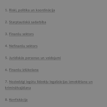
1.
Riski, politika un koordinācija
2.
Starptautiskā sadarbība
3.
Finanšu sektors
4.
Nefinanšu sektors
5.
Juridiskās personas un veidojumi
6.
Finanšu izlūkošana
7.
Noziedzīgi iegūtu līdzekļu legalizācijas izmeklēšana un
kriminālvajāšana
8.
Konfiskācija