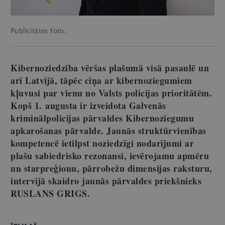
Publicitātes foto.
Kibernoziedzība vēršas plašumā visā pasaulē un
arī Latvijā, tāpēc cīņa ar kibernoziegumiem
kļuvusi par vienu no Valsts policijas prioritātēm.
Kopš 1. augusta ir izveidota Galvenās
kriminālpolicijas pārvaldes Kibernoziegumu
apkarošanas pārvalde. Jaunās struktūrvienības
kompetencē ietilpst noziedzīgi nodarījumi ar
plašu sabiedrisko rezonansi, ievērojamu apmēru
un starpreģionu, pārrobežu dimensijas raksturu,
intervijā skaidro jaunās pārvaldes priekšnieks
RUSLANS GRIGS.