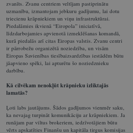
zvanīts. Zvanu centriem veltījam pastiprinātu
uzmanību, izmantojam jebkuru gadījumu, lai dotu
triecienu krāpniekiem un viņu infrastruktūrai.
Piedalāmies ikvienā “Eiropola” iniciatīvā,
līdzdarbojamies apvienotā izmeklēšanas komandā,
kurā piedalās arī citas Eiropas valstis. Zvanu centri
ir pārrobežu organizētā noziedzība, un visām
Eiropas Savienības tiesībaizsardzības iestādēm būtu
jāapvieno spēki, lai apturētu šo noziedznieku
darbību.
Kā cilvēkam nenokļūt krāpnieku izliktajās
lamatās?
Ļoti labs jautājums. Šādos gadījumos vienmēr saku,
ka nevajag turpināt komunikāciju ar krāpniekiem. Ja
runājam par viltus brokeriem, iedzīvotājiem būtu
vērts apskatīties Finanšu un kapitāla tirgus komisijas