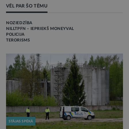
VĒL PAR ŠO TĒMU
NOZIEDZĪBA
NILLTPFN – IEPRIEKŠ MONEYVAL
POLICIJA
TERORISMS
STĀJAS SPĒKĀ