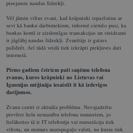
pieejamie naudas līdzekļi.
Vēl jāmin viltus zvani, kad krāpnieki iepazīstina ar
sevi kā banku darbiniekiem, informē cietušo pusi, ka
bankas kontā ir aizdomīgas transakcijas un steidzami
ir jāglābj naudas līdzekļi. Zvanītājs ir gatavs
palīdzēt. Arī tādā veidā tiek izkrāpti piekļuves dati
internetā.
Pirms gadiem četriem pati saņēmu telefona
zvanus, kuros krāpnieki
no
Lietuvas vai
Igaunijas mēģināja iesaistīt it kā izdevīgos
darījumos.
Zvanu centri ir aktuāla problēma. Nevajadzētu
pievērst lielu uzmanību telefona numuriem, jo
lielākoties tā ir IT telefonija vai numerācija tiek
viltota, un numurs neatspoguļo valsti, no kuras tiek