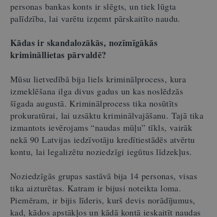
personas bankas konts ir slēgts, un tiek lūgta
palīdzība, lai varētu izņemt pārskaitīto naudu.
Kādas ir skandalozākās, nozīmīgākās
krimināllietas pārvaldē?
Mūsu lietvedībā bija liels kriminālprocess, kura
izmeklēšana ilga divus gadus un kas noslēdzās
šīgada augustā. Kriminālprocess tika nosūtīts
prokuratūrai, lai uzsāktu kriminālvajāšanu. Tajā tika
izmantots ievērojams “naudas mūļu” tīkls, vairāk
nekā 90 Latvijas iedzīvotāju kredītiestādēs atvērtu
kontu, lai legalizētu noziedzīgi iegūtus līdzekļus.
Noziedzīgās grupas sastāvā bija 14 personas, visas
tika aizturētas. Katram ir bijusi noteikta loma.
Piemēram, ir bijis līderis, kurš devis norādījumus,
kad, kādos apstākļos un kādā kontā ieskaitīt naudas