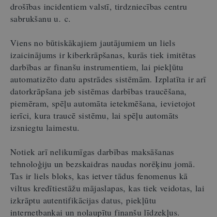
drošības incidentiem valstī, tirdzniecības centru
sabrukšanu u. c.
Viens no būtiskākajiem jautājumiem un liels
izaicinājums ir kiberkrāpšanas, kurās tiek imitētas
darbības ar finanšu instrumentiem, lai piekļūtu
automatizēto datu apstrādes sistēmām. Izplatīta ir arī
datorkrāpšana jeb sistēmas darbības traucēšana,
piemēram, spēļu automāta ietekmēšana, ievietojot
ierīci, kura traucē sistēmu, lai spēļu automāts
izsniegtu laimestu.
Notiek arī nelikumīgas darbības maksāšanas
tehnoloģiju un bezskaidras naudas norēķinu jomā.
Tas ir liels bloks, kas ietver tādus fenomenus kā
viltus kredītiestāžu mājaslapas, kas tiek veidotas, lai
izkrāptu autentifikācijas datus, piekļūtu
internetbankai un nolaupītu finanšu līdzekļus.