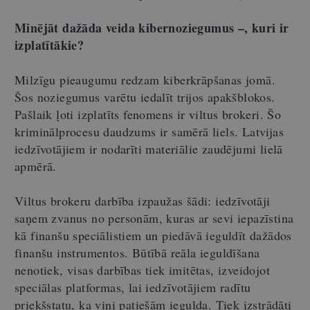
Minējāt dažāda veida kibernoziegumus –, kuri ir
izplatītākie?
Milzīgu pieaugumu redzam kiberkrāpšanas jomā.
Šos noziegumus varētu iedalīt trijos apakšblokos.
Pašlaik ļoti izplatīts fenomens ir viltus brokeri. Šo
kriminālprocesu daudzums ir samērā liels. Latvijas
iedzīvotājiem ir nodarīti materiālie zaudējumi lielā
apmērā.
Viltus brokeru darbība izpaužas šādi: iedzīvotāji
saņem zvanus no personām, kuras ar sevi iepazīstina
kā finanšu speciālistiem un piedāvā ieguldīt dažādos
finanšu instrumentos. Būtībā reāla ieguldīšana
nenotiek, visas darbības tiek imitētas, izveidojot
speciālas platformas, lai iedzīvotājiem radītu
priekšstatu, ka viņi patiešām iegulda. Tiek izstrādāti