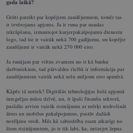
gada laikā?
Grūti pateikt par kopējiem zaudējumiem, tomēr tas
ir ievērojams apjoms. Ja ir runa par naudas
izkrāpšanu, izmantojot kurjerpakalpojumu dienestu
logo, tad tie ir vairāk nekā 700 gadījumu, un kopējie
zaudējumi ir vairāk nekā 270 000 eiro.
Ja runājam par viltus zvaniem no it kā banku
darbiniekiem, tad pārvaldes rīcībā ir informācija par
zaudējumiem vairāk nekā sešu miljonu eiro apmērā.
Kāpēc tā notiek? Digitālās tehnoloģijas lielā apjomā
integrējas mūsu dzīvē, un, it īpaši finanšu sektorā,
parādās arvien vairāk risinājumu ar mērķi nodrošināt
ātrus un mobilus pakalpojumus, pastāv dažādi
norēķinu veidi. Mēs kā sabiedrība esam atkarīgi no
šiem risinājumiem, jo ir tik labi, ka, neizejot ārpus