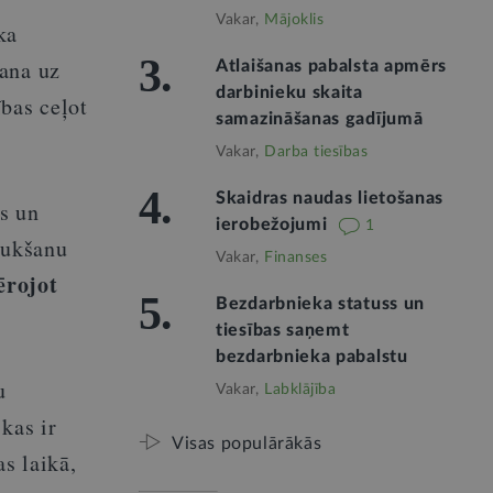
Vakar,
Mājoklis
ka
3.
šana uz
Atlaišanas pabalsta apmērs
darbinieku skaita
bas ceļot
samazināšanas gadījumā
Vakar,
Darba tiesības
4.
Skaidras naudas lietošanas
bs un
ierobežojumi
1
aukšanu
Vakar,
Finanses
ērojot
5.
Bezdarbnieka statuss un
tiesības saņemt
bezdarbnieka pabalstu
u
Vakar,
Labklājība
 kas ir
Visas populārākās
s laikā,