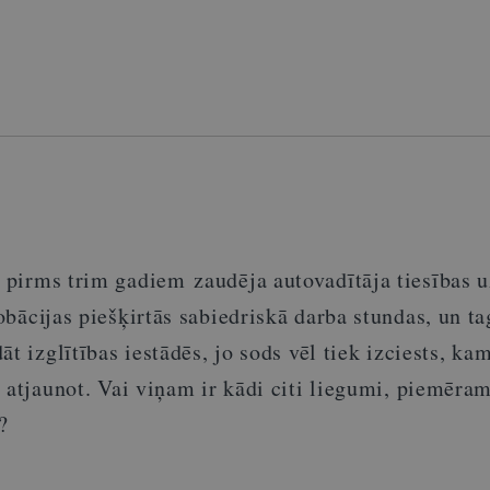
 pirms tr
im
gadiem zaudēja
autovadītāja tiesības 
obācijas piešķirtās sabiedriskā darba stundas
,
un ta
t izglītības iestādēs, jo sods vēl tiek izciests, ka
 atjaunot. Vai viņam ir kādi citi liegumi, piemēram
?