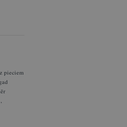
uz pieciem
gad
mēr
,