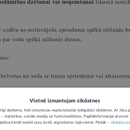
sodāmības dzēšanai
vai noņemšanai
likumā noteik
 sodītu no notiesājoša sprieduma spēkā stāšanās br
 par sodu spēkā stāšanās dienas.
mas:
tbrīvotas no soda ar tiesas spriedumu vai attaisnota
 iestājies likumā paredzētais notiesājoša spriedu
ilgums;
Vietnē izmantojam sīkdatnes
rtīgi darbotos, tiek izmantotas nepieciešamās (obligātās) sīkdatnes. Ar Jūsu p
ātas personas
–
gadu pēc pārbaudes laika beigām, be
 – statistikas, sociālo mediju un funkcionalitātes. Papildinformācijai atveriet "
mērošanas gadījumā
–
gadu pēc papildsoda izciešanas
jebkurā brīdī mainīt savu izvēli, atgriežoties šajā vietnē. Plašāk –
sīkdatņu po