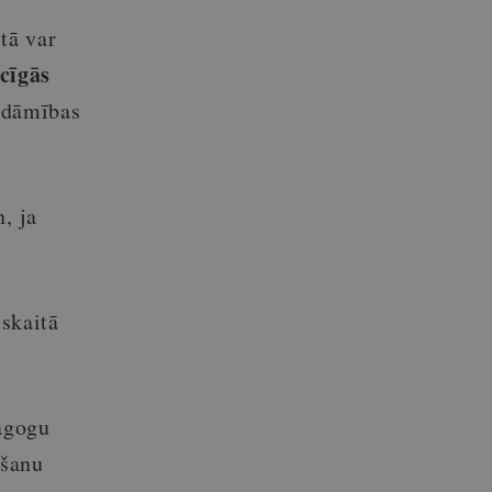
tā var
ecīgās
sodāmības
, ja
 skaitā
dagogu
īšanu