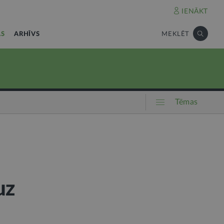
IENĀKT
AS
ARHĪVS
MEKLĒT
Tēmas
uz