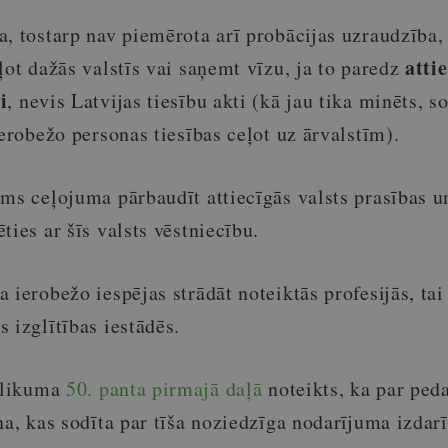
, tostarp nav piemērota arī probācijas uzraudzība, 
atti
ļot dažās valstīs vai saņemt vīzu, ja to paredz
i
, nevis Latvijas tiesību akti (kā jau tika minēts, 
ierobežo personas tiesības ceļot uz ārvalstīm).
ms ceļojuma pārbaudīt attiecīgās valsts prasības un
ties ar šīs valsts vēstniecību.
 ierobežo iespējas strādāt noteiktās profesijās, tai
 izglītības iestādēs.
s likuma
50. panta pirmajā daļā
noteikts, ka par pe
na, kas sodīta par tīša noziedzīga nodarījuma izdar