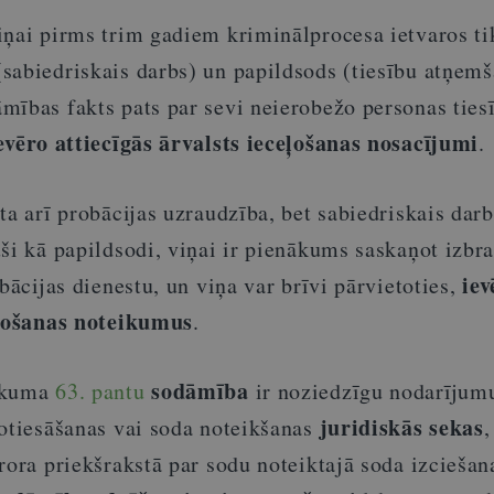
iņai pirms trim gadiem kriminālprocesa ietvaros ti
sabiedriskais darbs) un papildsods (tiesību atņem
mības fakts pats par sevi neierobežo personas tiesī
evēro attiecīgās ārvalsts ieceļošanas nosacījumi
.
ta arī probācijas uzraudzība, bet sabiedriskais dar
uši kā papildsodi, viņai ir pienākums saskaņot izbr
iev
obācijas dienestu, un viņa var brīvi pārvietoties,
eļošanas noteikumus
.
sodāmība
likuma
63. pantu
ir noziedzīgu nodarījum
juridiskās sekas
notiesāšanas vai soda noteikšanas
,
rora priekšrakstā par sodu noteiktajā soda izciešana