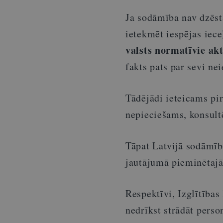
Ja sodāmība nav dzēsta
ietekmēt iespējas iece
valsts normatīvie akt
fakts pats par sevi ne
Tādējādi ieteicams pir
nepieciešams, konsultē
Tāpat Latvijā sodāmība
jautājumā pieminētajās
Respektīvi, Izglītība
nedrīkst strādāt perso