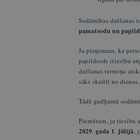
Sodāmības dzēšanas te
pamatsodu un papil
Ja pieņemam, ka perso
papildsods (tiesību at
dzēšanas termiņa atsk
sāks skaitīt no dienas,
Tādā gadījumā sodāmīb
Piemēram, ja tiesību
2029
gada 1
jūlijā
.
.
, 