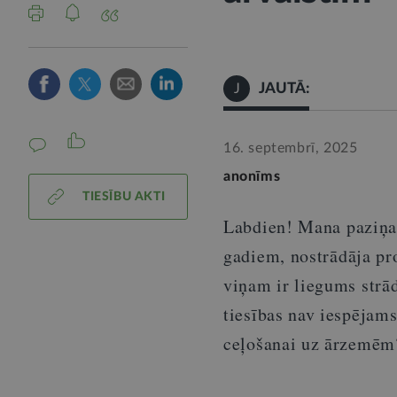
JAUTĀ:
J
16. septembrī, 2025
anonīms
TIESĪBU AKTI
Labdien! Man
a
paziņa
gadiem
, nostrādāja pr
viņam ir liegums strādā
tiesības nav iespējams
ceļošanai uz ārzemēm