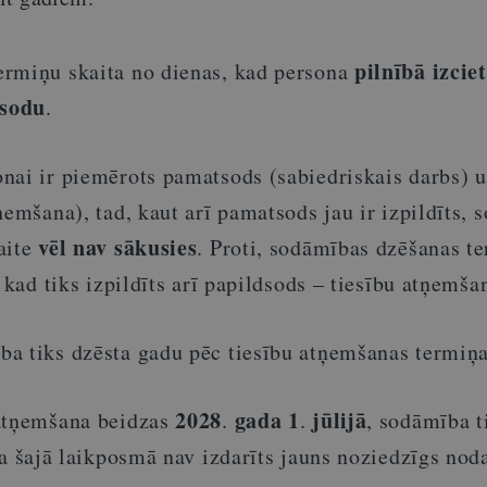
pilnībā izcie
rmiņu skaita no dienas, kad persona
dsodu
.
nai ir piemērots pamatsods (sabiedriskais darbs) 
ņemšana), tad, kaut arī pamatsods jau ir izpildīts,
vēl nav sākusies
aite
. Proti, sodāmības dzēšanas t
 kad tiks izpildīts arī papildsods – tiesību atņemša
a tiks dzēsta gadu pēc tiesību atņemšanas termiņ
2028
gada 1
jūlijā
 atņemšana beidzas
.
.
, sodāmība t
ja šajā laikposmā nav izdarīts jauns noziedzīgs nod