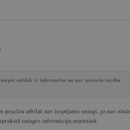
a
iegtā atbilde ir informatīva un nav saistoša tiesību
 precīzu atbildi nav iespējams sniegt, jo nav zinā
 aprakstā sniegto informāciju nepietiek.