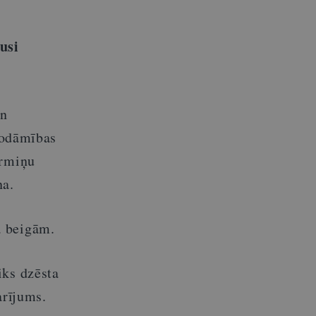
tusi
un
 sodāmības
ermiņu
na.
a beigām.
iks dzēsta
arījums.