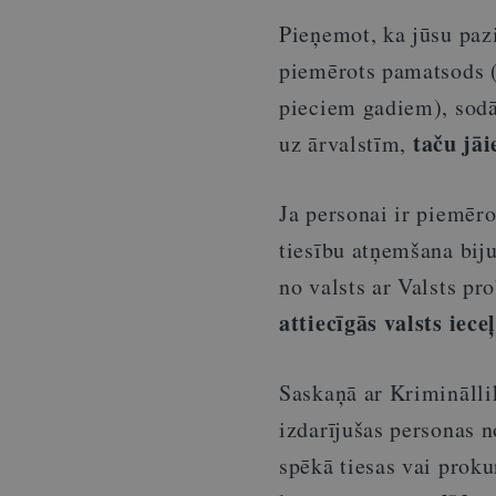
Pieņemot, ka jūsu paz
piemērots pamatsods (
pieciem gadiem), sodā
taču jāi
uz ārvalstīm,
Ja personai ir piemēro
tiesību atņemšana bij
no valsts ar Valsts pr
attiecīgās valsts iec
Saskaņā ar Krimināl
izdarījušas personas 
spēkā tiesas vai proku