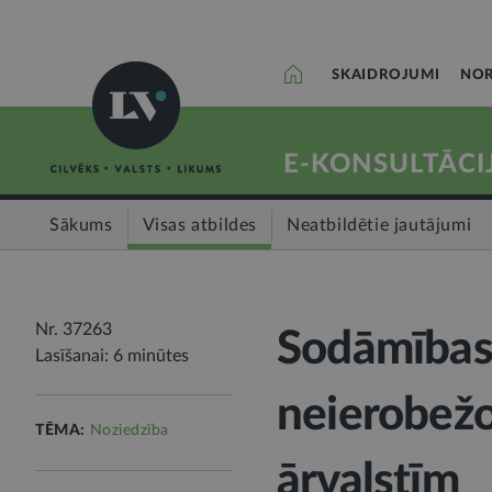
SKAIDROJUMI
NOR
E-KONSULTĀCI
Sākums
Visas atbildes
Neatbildētie jautājumi
Nr. 37263
Sodāmības 
Lasīšanai: 6 minūtes
neierobežo
TĒMA:
Noziedzība
ārvalstīm