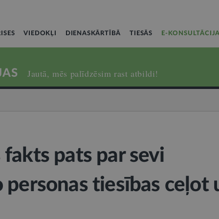
ISES
VIEDOKĻI
DIENASKĀRTĪBĀ
TIESĀS
E-KONSULTĀCIJ
JAS
Jautā, mēs palīdzēsim rast atbildi!
fakts pats par sevi
 personas tiesības ceļot 