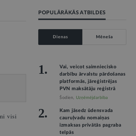
POPULĀRĀKĀS ATBILDES
Dienas
Mēneša
1.
Vai, veicot saimniecisko
darbību ārvalstu pārdošanas
platformās, jāreģistrējas
PVN maksātāju reģistrā
Šodien,
Uzņēmējdarbība
2.
Kam jāsedz ūdensvada
mi visi
cauruļvadu nomaiņas
izmaksas privātās pagraba
telpās