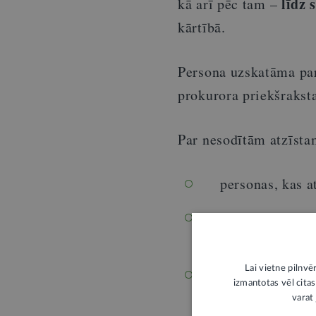
līdz 
kā arī pēc tam
–
kārtībā.
Persona uzskatāma par
prokurora priekšraksta
Par nesodītām atzīsta
personas, kas a
personas, kurām
izpildīšanas no
Lai vietne pilnvē
nosacīti noties
izmantotas vēl citas
papildsoda pie
varat 