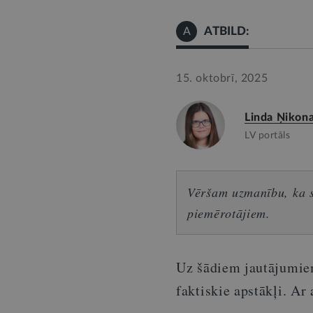
ATBILD:
A
15. oktobrī, 2025
Linda Ņikon
LV portāls
Vēršam uzmanību, ka sn
piemērotājiem.
Uz šādiem jautājumiem
faktiskie apstākļi. Ar