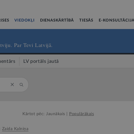
ISES
VIEDOKĻI
DIENASKĀRTĪBĀ
TIESĀS
E-KONSULTĀCIJ
tviju. Par Tevi Latvijā.
entārs
LV portāls jautā
Kārtot pēc:
Jaunākais
|
Populārākais
:
Zaida Kalniņa