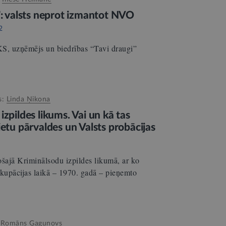
”: valsts neprot izmantot NVO
2
 uzņēmējs un biedrības “Tavi draugi”
s:
Linda Ņikona
zpildes likums. Vai un kā tas
ietu pārvaldes un Valsts probācijas
ošajā Kriminālsodu izpildes likumā, ar ko
okupācijas laikā – 1970. gadā – pieņemto
:
Romāns Gagunovs