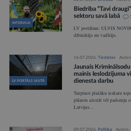
Biedrība “Tavi draugi
sektoru savā labā
INTERVIJA
LV portālam: ULVIS NOVIKS,
dibinātājs un vadītājs.
16.07.2026.
Tieslietas
Autor
Jaunais Kriminālsodu i
mainīs Ieslodzījuma v
dienesta darbu
LV PORTĀLS JAUTĀ
Turpinot plašāku ieskatu top
plānots aizstāt vēl padomju 
Latvijas…
09.07.2026.
Politika
Autors