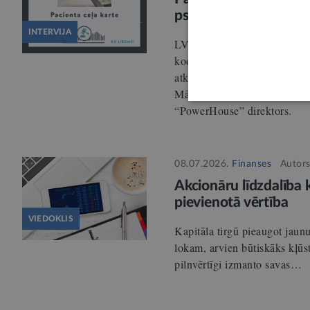
psihisko saslimšanu u
INTERVIJA
LV portālam: Aļona ALEKSE
koordinatore; Sanita LAZDIŅA
atkarību profilakses un integ
Mārtiņš DAUGULIS, pētnieks
“PowerHouse” direktors.
08.07.2026.
Finanses
Autor
Akcionāru līdzdalība k
pievienotā vērtība
VIEDOKLIS
Kapitāla tirgū pieaugot jaun
lokam, arvien būtiskāks kļūst
pilnvērtīgi izmanto savas…