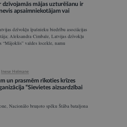
r dzīvojamās mājas uzturēšanu ir
 nevis apsaimniekotājam vai
vijas dzīvokļu īpašnieku biedrību asociācijas
tāja; Aleksandra Cimbale, Latvijas dzīvokļu
as “Mājoklis” valdes locekle, namu
:
Inese Helmane
ām un prasmēm rīkoties krīzes
rganizācija “Sievietes aizsardzībai
ne, Nacionālo bruņoto spēku Štāba bataljona