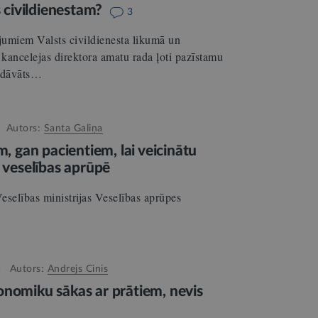
s civildienestam?
3
ījumiem Valsts civildienesta likumā un
kancelejas direktora amatu rada ļoti pazīstamu
iedāvāts…
Autors:
Santa Galiņa
m, gan pacientiem, lai veicinātu
u veselības aprūpē
eselības ministrijas Veselības aprūpes
a
Autors:
Andrejs Cinis
onomiku sākas ar prātiem, nevis