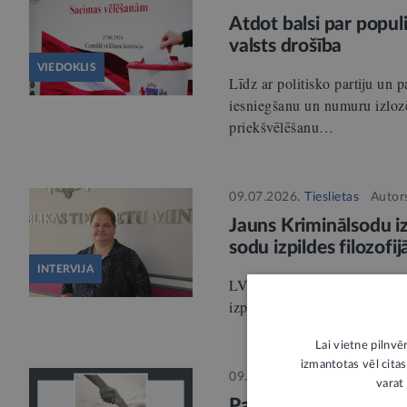
Atdot balsi par popul
valsts drošība
VIEDOKLIS
Līdz ar politisko partiju un 
iesniegšanu un numuru izloz
priekšvēlēšanu…
09.07.2026.
Tieslietas
Autor
Jauns Kriminālsodu iz
sodu izpildes filozofij
INTERVIJA
LV portālam: KRISTĪNE ĶIPĒ
izpildes politikas nodaļas vad
Lai vietne pilnvē
izmantotas vēl citas
09.07.2026.
Veselības aprūpe
varat 
Par jaunu pieeju vesel