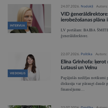
24.07.2026.
Nodokļi
Autors
VID ģenerāldirektore
ierobežošanas plāna ir
INTERVIJA
LV portālam: BAIBA ŠMITE
ģenerāldirektore.
22.07.2026.
Politika
Autors
Elīna Grīnhofa: ķerot 
Lutausi un Velnu
VIEDOKLIS
Pagājušās nedēļas notikumi pa
diskusija var pāraugt daudz p
finansējumu…
22.07.2026.
Drošība
Autors