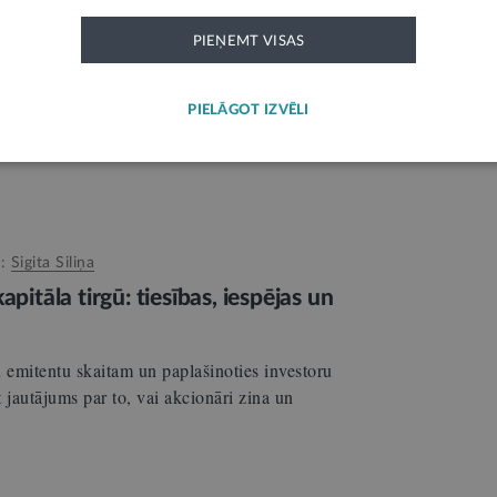
n atkarību pacienta ceļa karte?
PIEŅEMT VISAS
JEVA, biedrības “Ogle” projektu
, Veselības ministrijas Psihiskās veselības,
PIELĀGOT IZVĒLI
rēto pakalpojumu nodaļas vadītājas vietniece;
, analītikas un vadības grupas
s:
Sigita Siliņa
apitāla tirgū: tiesības, iespējas un
u emitentu skaitam un paplašinoties investoru
 jautājums par to, vai akcionāri zina un