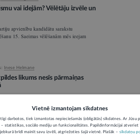
ismu vai idejām? Vēlētāju izvēle un
partiju apvienību kandidātu sarakstu
ēšanu 15. Saeimas vēlēšanām mēs ieejam
s:
Inese Helmane
pildes likums nesīs pārmaiņas
ā
NA, Tieslietu ministrijas Kriminālsodu
ītāja.
Vietnē izmantojam sīkdatnes
rtīgi darbotos, tiek izmantotas nepieciešamās (obligātās) sīkdatnes. Ar Jūsu p
 – statistikas, sociālo mediju un funkcionalitātes. Papildinformācijai atveriet "
Autors:
Zaida Kalniņa
jebkurā brīdī mainīt savu izvēli, atgriežoties šajā vietnē. Plašāk –
sīkdatņu po
ības politikas plānošanā. Vai taps