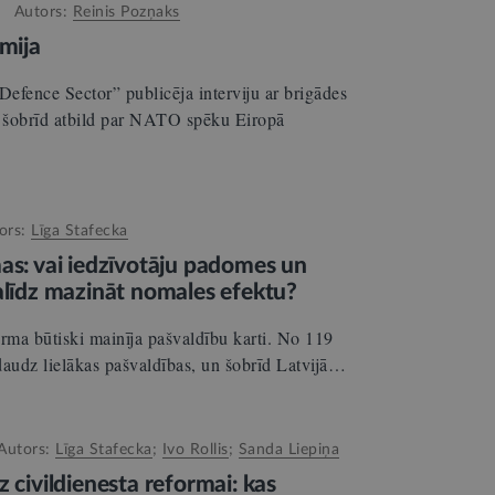
Autors:
Reinis Pozņaks
rmija
Defence Sector” publicēja interviju ar brigādes
 šobrīd atbild par NATO spēku Eiropā
ors:
Līga Stafecka
as: vai iedzīvotāju padomes un
alīdz mazināt nomales efektu?
forma būtiski mainīja pašvaldību karti. No 119
daudz lielākas pašvaldības, un šobrīd Latvijā…
Autors:
Līga Stafecka
;
Ivo Rollis
;
Sanda Liepiņa
z civildienesta reformai: kas