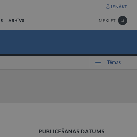
IENĀKT
AS
ARHĪVS
MEKLĒT
Tēmas
PUBLICĒŠANAS DATUMS