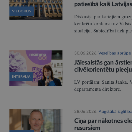
patiesībā kaiš Latvija
VIEDOKLIS
Diskusija par kārtējiem groz
konkrētu konkursu uz Valsts 
situāciju. Sabiedrībai tiek p
30.06.2026.
Veselības aprūpe
Jāiesaistās gan ārstie
cilvēkorientētu pieej
INTERVIJA
LV portālam: Sanita Janka, V
departamenta direktore.
28.06.2026.
Augstākā izglītīb
Cīņa par nākotnes ek
resursiem