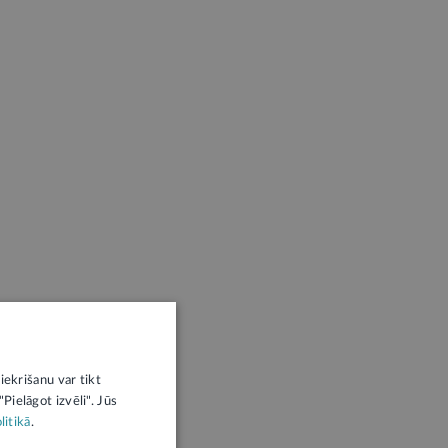
iekrišanu var tikt
Pielāgot izvēli". Jūs
litikā
.