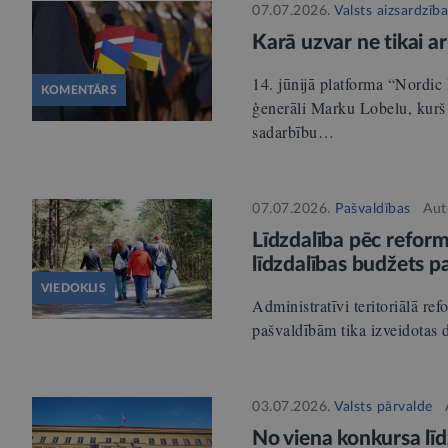
07.07.2026.
Valsts aizsardzība
Karā uzvar ne tikai a
14. jūnijā platforma “Nordic 
KOMENTĀRS
ģenerāli Marku Lobelu, kurš
sadarbību…
07.07.2026.
Pašvaldības
Aut
Līdzdalība pēc reform
līdzdalības budžets p
VIEDOKLIS
Administratīvi teritoriālā re
pašvaldībām tika izveidotas 
03.07.2026.
Valsts pārvalde
No viena konkursa līd