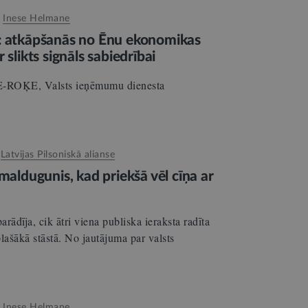
:
Inese Helmane
: atkāpšanās no Ēnu ekonomikas
 slikts signāls sabiedrībai
-ROĶE, Valsts ieņēmumu dienesta
:
Latvijas Pilsoniskā alianse
maldugunis, kad priekšā vēl cīņa ar
rādīja, cik ātri viena publiska ieraksta radīta
lašākā stāstā. No jautājuma par valsts
:
Inese Helmane