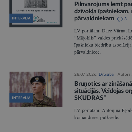
Pilnvarojums lemt pa
dzīvokļa īpašniekam,
pārvaldniekam
INTERVIJA
3
LV portālam: Dace Vārna, Lat
“Mājoklis” valdes priekšsēdē
īpašnieku biedrību asociācij
pārvaldniece.
28.07.2026.
Drošība
Autors
Bruņoties ar zināšan
situācijās. Veidojas o
SKUDRAS”
INTERVIJA
LV portālam: Antoņina Bļodo
komandiere, pulkvede.