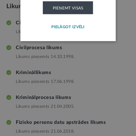
Likumi
PIEŅEMT VISAS
Civillikums
PIELĀGOT IZVĒLI
Likums pieņemts 28.01.1937.
Civilprocesa likums
Likums pieņemts 14.10.1998.
Krimināllikums
Likums pieņemts 17.06.1998.
Kriminālprocesa likums
Likums pieņemts 21.04.2005.
Fizisko personu datu apstrādes likums
Likums pieņemts 21.06.2018.