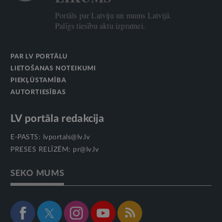
Portāls par Latviju un mums Latvijā.
Palīgs tiesību aktu izpratnei.
PAR LV PORTĀLU
LIETOŠANAS NOTEIKUMI
PIEKĻŪSTAMĪBA
AUTORTIESĪBAS
LV portāla redakcija
E-PASTS:
lvportals@lv.lv
PRESES RELĪZĒM:
pr@lv.lv
SEKO MUMS