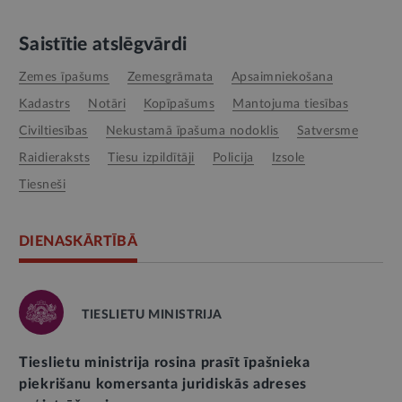
Saistītie atslēgvārdi
zemes īpašums
zemesgrāmata
apsaimniekošana
kadastrs
notāri
kopīpašums
mantojuma tiesības
civiltiesības
nekustamā īpašuma nodoklis
Satversme
raidieraksts
tiesu izpildītāji
policija
izsole
tiesneši
DIENASKĀRTĪBĀ
TIESLIETU MINISTRIJA
Tieslietu ministrija rosina prasīt īpašnieka
piekrišanu komersanta juridiskās adreses