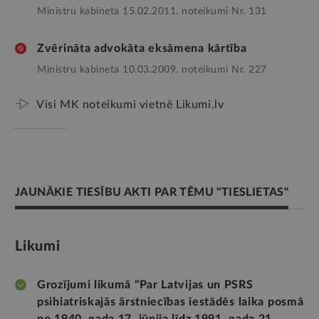
Ministru kabineta 15.02.2011. noteikumi Nr. 131
Zvērināta advokāta eksāmena kārtība
Ministru kabineta 10.03.2009. noteikumi Nr. 227
Visi MK noteikumi vietnē Likumi.lv
JAUNĀKIE TIESĪBU AKTI PAR TĒMU "TIESLIETAS"
Likumi
Grozījumi likumā "Par Latvijas un PSRS
psihiatriskajās ārstniecības iestādēs laika posmā
no 1940. gada 17. jūnija līdz 1991. gada 21.