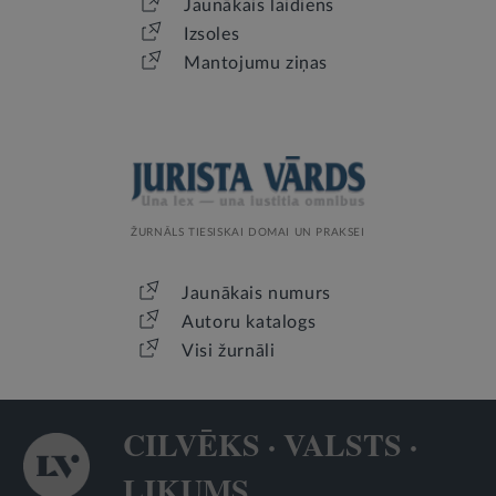
Jaunākais laidiens
Izsoles
Mantojumu ziņas
ŽURNĀLS TIESISKAI DOMAI UN PRAKSEI
Jaunākais numurs
Autoru katalogs
Visi žurnāli
CILVĒKS · VALSTS ·
LIKUMS