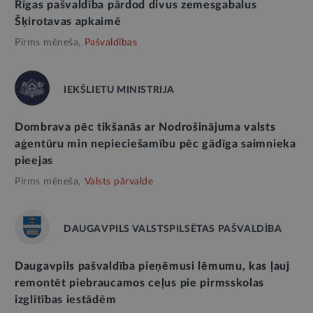
Rīgas pašvaldība pārdod divus zemesgabalus
Šķirotavas apkaimē
Pirms mēneša,
Pašvaldības
IEKŠLIETU MINISTRIJA
Dombrava pēc tikšanās ar Nodrošinājuma valsts
aģentūru min nepieciešamību pēc gādīga saimnieka
pieejas
Pirms mēneša,
Valsts pārvalde
DAUGAVPILS VALSTSPILSĒTAS PAŠVALDĪBA
Daugavpils pašvaldība pieņēmusi lēmumu, kas ļauj
remontēt piebraucamos ceļus pie pirmsskolas
izglītības iestādēm