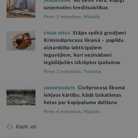
Ko ņemt vērā, kopīgi
SKAIDROJUMS
uzņemoties kredītsaistības
Pirms 2 mēnešiem,
Mājoklis
Stājas spēkā grozījumi
STĀJAS SPĒKĀ
Kriminālprocesa likumā – papildu
aizsardzība labticīgajiem
ieguvējiem, kuri nezinādami
iegādājušies izkrāptus īpašumus
Pirms 3 mēnešiem,
Tieslietas
Civilprocesa likumā
LIKUMPROJEKTS
iekļaus kārtību, kādā izskatāmas
lietas par kopīpašuma dalīšanu
Pirms 4 mēnešiem,
Mājoklis
Rādīt vēl