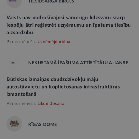
TIESĪBSARGA BIROJS
Valsts nav nodrošinājusi samērīgu līdzsvaru starp
iespēju ātri reģistrēt uzņēmumu un īpašuma tiesību
aizsardzību
Pirms mēneša,
Uzņēmējdarbība
NEKUSTAMĀ ĪPAŠUMA ATTĪSTĪTĀJU ALIANSE
Būtiskas izmaiņas daudzdzīvokļu māju
autostāvvietu un koplietošanas infrastruktūras
izmantošanā
Pirms mēneša,
Likumdošana
RĪGAS DOME