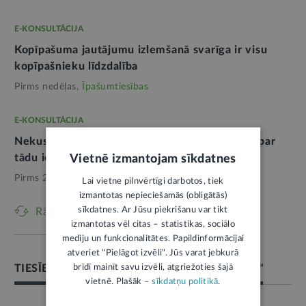
E-KONSULTĀCIJA
Kopīpašuma jautājumu izlemšanā svarīga ir visu
kopīpašnieku līdzdalība
Pirms nedēļas,
Īpašumtiesības
E-KONSULTĀCIJA
Nekustamā īpašuma īpašnieks ir tikai tas, kas par
tādu ierakstīts zemesgrāmatā
Vietnē izmantojam sīkdatnes
Pirms 2 nedēļām,
Īpašumtiesības
Lai vietne pilnvērtīgi darbotos, tiek
izmantotas nepieciešamās (obligātās)
sīkdatnes. Ar Jūsu piekrišanu var tikt
Rādīt vēl
izmantotas vēl citas – statistikas, sociālo
mediju un funkcionalitātes. Papildinformācijai
atveriet "Pielāgot izvēli". Jūs varat jebkurā
brīdī mainīt savu izvēli, atgriežoties šajā
TIESĪBU AKTU IZLASE PAR TĒMU "TIESLIETAS"
vietnē. Plašāk –
sīkdatņu politikā
.