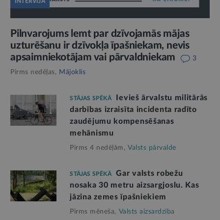
INTERVIJA
Pilnvarojums lemt par dzīvojamās mājas
uzturēšanu ir dzīvokļa īpašniekam, nevis
apsaimniekotājam vai pārvaldniekam
3
Pirms nedēļas,
Mājoklis
Ievieš ārvalstu militārās
STĀJAS SPĒKĀ
darbības izraisīta incidenta radīto
zaudējumu kompensēšanas
mehānismu
Pirms 4 nedēļām,
Valsts pārvalde
Gar valsts robežu
STĀJAS SPĒKĀ
nosaka 30 metru aizsargjoslu. Kas
jāzina zemes īpašniekiem
Pirms mēneša,
Valsts aizsardzība