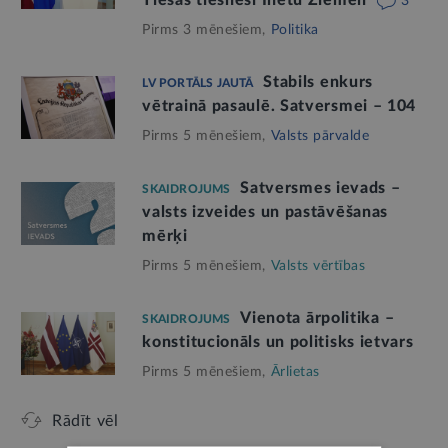
3
Pirms 3 mēnešiem,
Politika
Stabils enkurs
LV PORTĀLS JAUTĀ
vētrainā pasaulē. Satversmei – 104
Pirms 5 mēnešiem,
Valsts pārvalde
Satversmes ievads –
SKAIDROJUMS
valsts izveides un pastāvēšanas
mērķi
Pirms 5 mēnešiem,
Valsts vērtības
Vienota ārpolitika –
SKAIDROJUMS
konstitucionāls un politisks ietvars
Pirms 5 mēnešiem,
Ārlietas
Rādīt vēl