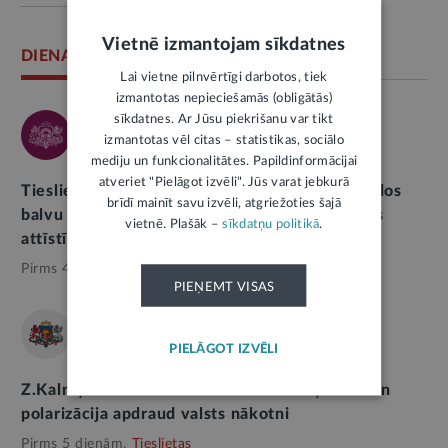
Vietnē izmantojam sīkdatnes
DIENASKĀRTĪBĀ
Lai vietne pilnvērtīgi darbotos, tiek
izmantotas nepieciešamās (obligātās)
sīkdatnes. Ar Jūsu piekrišanu var tikt
TIESLIETU MINISTRIJA
izmantotas vēl citas – statistikas, sociālo
mediju un funkcionalitātes. Papildinformācijai
atveriet "Pielāgot izvēli". Jūs varat jebkurā
Tieslietu ministrija un LU Lībiešu institūts veidos
brīdī mainīt savu izvēli, atgriežoties šajā
balvu par sevišķu ieguldījumu lībiešu kopienas
vietnē. Plašāk –
sīkdatņu politikā
.
attīstībā
Pirms 4 dienām,
Kultūras mantojums
PIEŅEMT VISAS
SAEIMA
PIELĀGOT IZVĒLI
Z.Kalniņa-Lukaševica: sabiedrības sašķeltība un
polarizācija apdraud valsts nākotni
Pirms 5 dienām,
Tieslietas