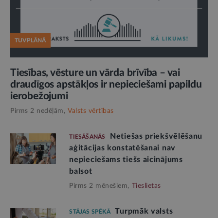
TUVPLĀNĀ
Tiesības, vēsture un vārda brīvība – vai
draudīgos apstākļos ir nepieciešami papildu
ierobežojumi
Pirms 2 nedēļām,
Valsts vērtības
Netiešas priekšvēlēšanu
TIESĀŠANĀS
aģitācijas konstatēšanai nav
nepieciešams tiešs aicinājums
balsot
Pirms 2 mēnešiem,
Tieslietas
Turpmāk valsts
STĀJAS SPĒKĀ