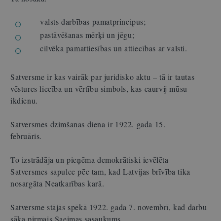
valsts darbības pamatprincipus;
pastāvēšanas mērķi un jēgu;
cilvēka pamattiesības un attiecības ar valsti.
Satversme ir kas vairāk par juridisko aktu – tā ir tautas
vēstures liecība un vērtību simbols, kas caurvij mūsu
ikdienu.
Satversmes dzimšanas diena ir 1922. gada 15.
februāris.
To izstrādāja un pieņēma demokrātiski ievēlēta
Satversmes sapulce pēc tam, kad Latvijas brīvība tika
nosargāta Neatkarības karā.
Satversme stājās spēkā 1922. gada 7. novembrī, kad darbu
sāka pirmais Saeimas sasaukums.