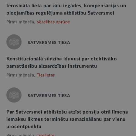
Ierosināta lieta par zāļu iegādes, kompensācijas un
pieejamības regulējuma atbilstību Satversmei
Pirms mēneša,
Veselības aprūpe
SATVERSMES TIESA
Konstitucionālā sūdzība kļuvusi par efektīvāko
pamattiesību aizsardzības instrumentu
Pirms mēneša,
Tieslietas
SATVERSMES TIESA
Par Satversmei atbilstošu atzīst pensiju otrā līmeņa
iemaksu likmes terminētu samazināšanu par vienu
procentpunktu
Pirms mēneša,
Tieslietas