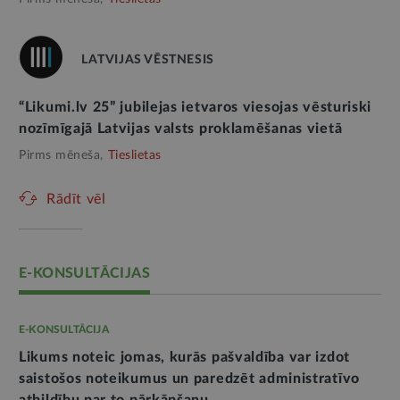
LATVIJAS VĒSTNESIS
“Likumi.lv 25” jubilejas ietvaros viesojas vēsturiski
nozīmīgajā Latvijas valsts proklamēšanas vietā
Pirms mēneša,
Tieslietas
Rādīt vēl
E-KONSULTĀCIJAS
E-KONSULTĀCIJA
Likums noteic jomas, kurās pašvaldība var izdot
saistošos noteikumus un paredzēt administratīvo
atbildību par to pārkāpšanu