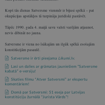
Kopš tās dienas Satversme vienmēr ir bijusi spēkā – pat
okupācijas apstākļos tā turpināja juridiski pastāvēt.
Tāpēc 1990. gada 4. maijā savu valsti varējām atjaunot,
nevis dibināt no jauna.
Satversme ir viena no īsākajām un ilgāk spēkā esošajām
konstitūcijām pasaulē.
Satversme ir ērti pieejama
Likumi.lv
.
Lasi un dalies ar grāmatas jauniešiem “Satversme
kabatā” e-versiju!
Skaties filmu “Atver Satversmi” ar ekspertu
komentāriem!
Domā par Satversmi: 51 eseja par Latvijas
konstitūciju žurnālā “Jurista Vārds”!