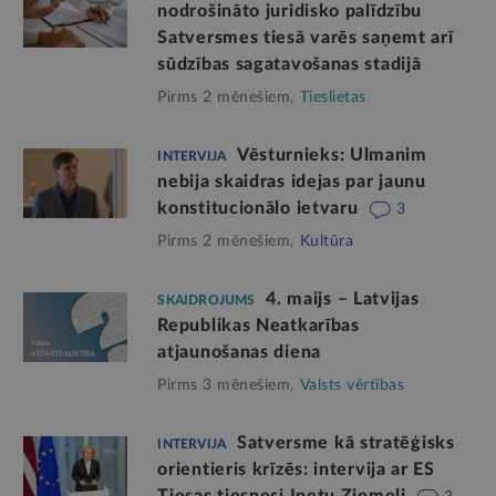
nodrošināto juridisko palīdzību
Satversmes tiesā varēs saņemt arī
sūdzības sagatavošanas stadijā
Pirms 2 mēnešiem,
Tieslietas
Vēsturnieks: Ulmanim
INTERVIJA
nebija skaidras idejas par jaunu
konstitucionālo ietvaru
3
Pirms 2 mēnešiem,
Kultūra
4. maijs – Latvijas
SKAIDROJUMS
Republikas Neatkarības
atjaunošanas diena
Pirms 3 mēnešiem,
Valsts vērtības
Satversme kā stratēģisks
INTERVIJA
orientieris krīzēs: intervija ar ES
Tiesas tiesnesi Inetu Ziemeli