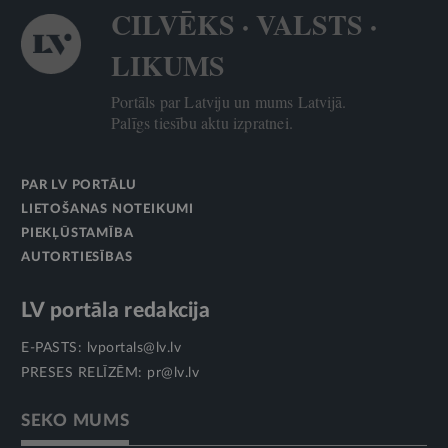
CILVĒKS · VALSTS ·
LIKUMS
Portāls par Latviju un mums Latvijā.
Palīgs tiesību aktu izpratnei.
PAR LV PORTĀLU
LIETOŠANAS NOTEIKUMI
PIEKĻŪSTAMĪBA
AUTORTIESĪBAS
LV portāla redakcija
E-PASTS:
lvportals@lv.lv
PRESES RELĪZĒM:
pr@lv.lv
SEKO MUMS