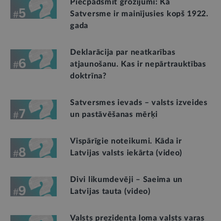
Piecpadsmit grozījumi: Kā
Satversme ir mainījusies kopš 1922.
gada
Deklarācija par neatkarības
atjaunošanu. Kas ir nepārtrauktības
doktrīna?
Satversmes ievads – valsts izveides
un pastāvēšanas mērķi
Vispārīgie noteikumi. Kāda ir
Latvijas valsts iekārta (video)
Divi likumdevēji – Saeima un
Latvijas tauta (video)
Valsts prezidenta loma valsts varas