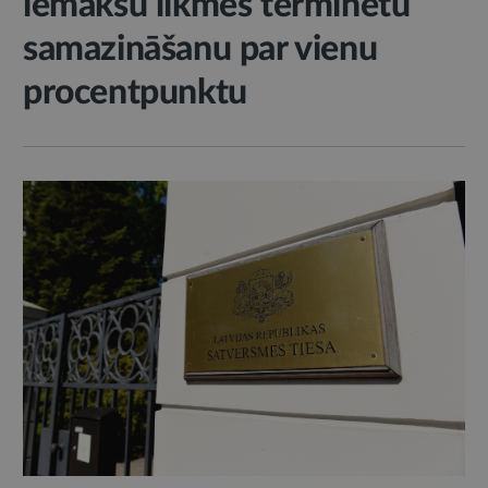
iemaksu likmes terminētu
samazināšanu par vienu
procentpunktu