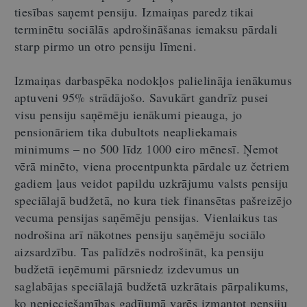
tiesības saņemt pensiju. Izmaiņas paredz tikai
terminētu sociālās apdrošināšanas iemaksu pārdali
starp pirmo un otro pensiju līmeni.
Izmaiņas darbaspēka nodokļos palielināja ienākumus
aptuveni 95% strādājošo. Savukārt gandrīz pusei
visu pensiju saņēmēju ienākumi pieauga, jo
pensionāriem tika dubultots neapliekamais
minimums – no 500 līdz 1000 eiro mēnesī. Ņemot
vērā minēto, viena procentpunkta pārdale uz četriem
gadiem ļaus veidot papildu uzkrājumu valsts pensiju
speciālajā budžetā, no kura tiek finansētas pašreizējo
vecuma pensijas saņēmēju pensijas. Vienlaikus tas
nodrošina arī nākotnes pensiju saņēmēju sociālo
aizsardzību. Tas palīdzēs nodrošināt, ka pensiju
budžetā ieņēmumi pārsniedz izdevumus un
saglabājas speciālajā budžetā uzkrātais pārpalikums,
ko nepieciešamības gadījumā varēs izmantot pensiju