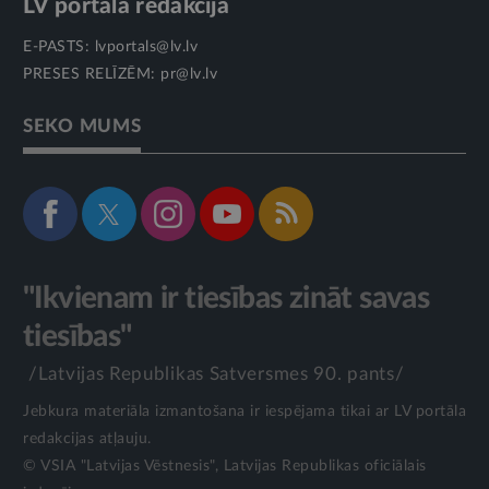
LV portāla redakcija
E-PASTS:
lvportals@lv.lv
PRESES RELĪZĒM:
pr@lv.lv
SEKO MUMS
"Ikvienam ir tiesības zināt savas
tiesības"
/Latvijas Republikas Satversmes 90. pants/
Jebkura materiāla izmantošana ir iespējama tikai ar LV portāla
redakcijas atļauju.
© VSIA "Latvijas Vēstnesis", Latvijas Republikas oficiālais