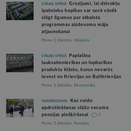
Grozījumi, lai dzīvokļu
STĀJAS SPĒKĀ
īpašnieku kopības var savā vārdā
slēgt līgumus par atbalsta
programmas aizdevumu māju
atjaunošanai
Pirms 2 dienām,
Mājoklis
Paplašina
STĀJAS SPĒKĀ
lauksaimniecības un lopbarības
produktu klāstu, kurus nevarēs
ievest no Krievijas un Baltkrievijas
Pirms 2 dienām,
Ekonomika
Kas veido
SKAIDROJUMS
apdrošināšanas stāžu vecuma
pensijas piešķiršanai
1
Pirms 3 dienām,
Pensijas