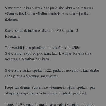
Satversme ir kas vairāk par juridisko aktu – tā ir tautas
vēstures liecība un vērtību simbols, kas caurvij mūsu
ikdienu.
Satversmes dzimšanas diena ir 1922. gada 15.
februāris.
To izstrādāja un pieņēma demokrātiski ievēlēta
Satversmes sapulce pēc tam, kad Latvijas brīvība tika
nosargāta Neatkarības karā.
Satversme stājās spēkā 1922. gada 7. novembrī, kad darbu
sāka pirmais Saeimas sasaukums.
Kopš tās dienas Satversme vienmēr ir bijusi spēkā – pat
okupācijas apstākļos tā turpināja juridiski pastāvēt.
Tāpēc 1990. gada 4. maijā savu valsti varējām atjaunot,