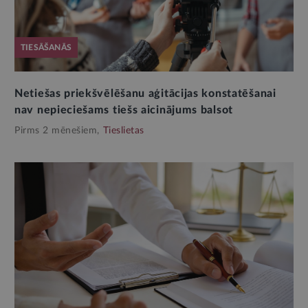
TIESĀŠANĀS
Netiešas priekšvēlēšanu aģitācijas konstatēšanai
nav nepieciešams tiešs aicinājums balsot
Pirms 2 mēnešiem,
Tieslietas