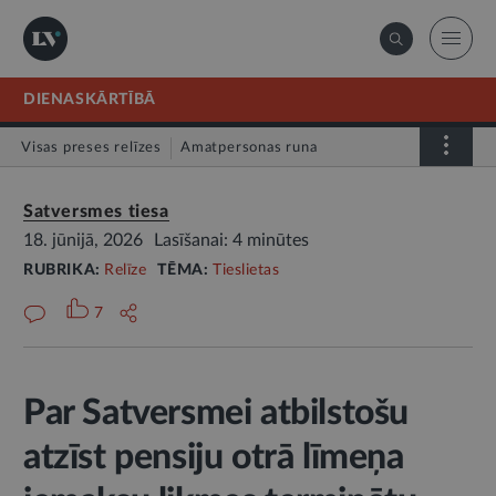
DIENASKĀRTĪBĀ
Visas preses relīzes
Amatpersonas runa
Atklātā vēstule
Relīze
Satversmes tiesa
18. jūnijā, 2026
Lasīšanai: 4 minūtes
RUBRIKA:
Relīze
TĒMA:
Tieslietas
7
Par Satversmei atbilstošu
atzīst pensiju otrā līmeņa