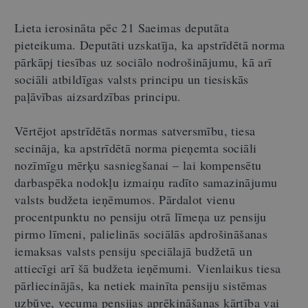
Lieta ierosināta pēc 21 Saeimas deputāta
pieteikuma. Deputāti uzskatīja, ka apstrīdētā norma
pārkāpj tiesības uz sociālo nodrošinājumu, kā arī
sociāli atbildīgas valsts principu un tiesiskās
paļāvības aizsardzības principu.
Vērtējot apstrīdētās normas satversmību, tiesa
secināja, ka apstrīdētā norma pieņemta sociāli
nozīmīgu mērķu sasniegšanai – lai kompensētu
darbaspēka nodokļu izmaiņu radīto samazinājumu
valsts budžeta ieņēmumos. Pārdalot vienu
procentpunktu no pensiju otrā līmeņa uz pensiju
pirmo līmeni, palielinās sociālās apdrošināšanas
iemaksas valsts pensiju speciālajā budžetā un
attiecīgi arī šā budžeta ieņēmumi.
Vienlaikus tiesa
pārliecinājās, ka netiek mainīta pensiju sistēmas
uzbūve, vecuma pensijas aprēķināšanas kārtība vai