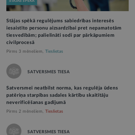
STĀJAS SPĒKĀ
Stājas spēkā regulējums sabiedrības interesēs
iesaistīto personu aizsardzībai pret nepamatotām
tiesvedībām; palielināti sodi par pārkāpumiem
civilprocesā
Pirms 3 mēnešiem,
Tieslietas
SATVERSMES TIESA
Satversmei neatbilst norma, kas regulēja ūdens
patēriņa starpības sadales kārtību skaitītāju
neverificēšanas gadījumā
Pirms 2 mēnešiem,
Tieslietas
SATVERSMES TIESA