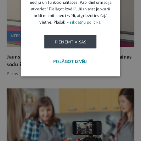
mediju un funkcionalitātes. Papildinformācijai
atveriet "Pielāgot izvēli". Jūs varat jebkurā
brīdī mainīt savu izvēli, atgriežoties šajā
vietnē. Plašāk –
sīkdatņu politikā
.
INTERVIJA
PIEŅEMT VISAS
Jauns Kriminālsodu izpildes likums nesīs pārmaiņas
PIELĀGOT IZVĒLI
sodu izpildes filozofijā
Pirms mēneša,
Tieslietas