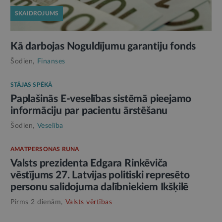
SKAIDROJUMS
Kā darbojas Noguldījumu garantiju fonds
Šodien,
Finanses
STĀJAS SPĒKĀ
Paplašinās E-veselības sistēmā pieejamo
informāciju par pacientu ārstēšanu
Šodien,
Veselība
AMATPERSONAS RUNA
Valsts prezidenta Edgara Rinkēviča
vēstījums 27. Latvijas politiski represēto
personu salidojuma dalībniekiem Ikšķilē
Pirms 2 dienām,
Valsts vērtības