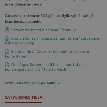
nevis dibināt no jauna.
Satversme ir viena no īsākajām un ilgāk spēkā esošajām
konstitūcijām pasaulē.
Satversme ir ērti pieejama
Likumi.lv
.
Lasi un dalies ar grāmatas jauniešiem “Satversme
kabatā” e-versiju!
Skaties filmu “Atver Satversmi” ar ekspertu
komentāriem!
Domā par Satversmi: 51 eseja par Latvijas
konstitūciju žurnālā “Jurista Vārds”!
Izzini Satversmi soli pa solim →
SATVERSMES TIESA