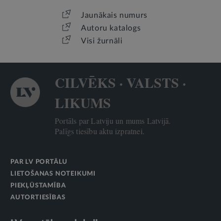
Jaunākais numurs
Autoru katalogs
Visi žurnāli
CILVĒKS · VALSTS ·
LIKUMS
Portāls par Latviju un mums Latvijā.
Palīgs tiesību aktu izpratnei.
PAR LV PORTĀLU
LIETOŠANAS NOTEIKUMI
PIEKĻŪSTAMĪBA
AUTORTIESĪBAS