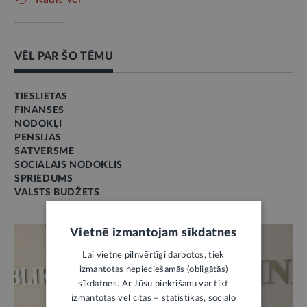
VĒL PAR ŠO TĒMU
TIESLIETAS
FINANSES
NODOKĻI
PENSIJAS
SATVERSME
SOCIĀLAIS NODOKLIS
SPRIEDUMS
VALSTS BUDŽETS
Vietnē izmantojam sīkdatnes
Lai vietne pilnvērtīgi darbotos, tiek
izmantotas nepieciešamās (obligātās)
sīkdatnes. Ar Jūsu piekrišanu var tikt
izmantotas vēl citas – statistikas, sociālo