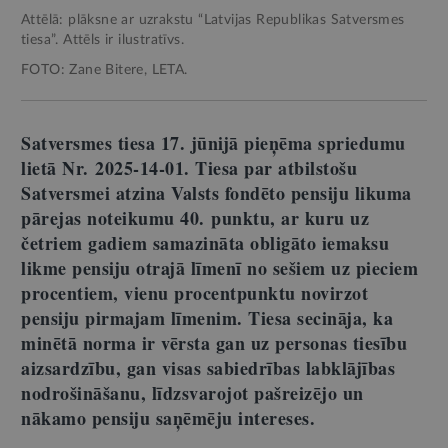
Attēlā: plāksne ar uzrakstu “Latvijas Republikas Satversmes
tiesa”. Attēls ir ilustratīvs.
FOTO: Zane Bitere, LETA.
Satversmes tiesa 17. jūnijā pieņēma spriedumu
lietā Nr. 2025-14-01. Tiesa par atbilstošu
Satversmei atzina Valsts fondēto pensiju likuma
pārejas noteikumu 40. punktu, ar kuru uz
četriem gadiem samazināta obligāto iemaksu
likme pensiju otrajā līmenī no sešiem uz pieciem
procentiem, vienu procentpunktu novirzot
pensiju pirmajam līmenim. Tiesa secināja, ka
minētā norma ir vērsta gan uz personas tiesību
aizsardzību, gan visas sabiedrības labklājības
nodrošināšanu, līdzsvarojot pašreizējo un
nākamo pensiju saņēmēju intereses.