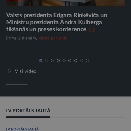
Valsts prezidenta Edgara Rinkēviča un
Va
Ministru prezidenta Andra Kulberga
Sa
ts
tikšanās un preses konference
ti
Pirms 2 dienām,
Valsts pārvalde
Pi
Visi video
LV PORTĀLS JAUTĀ
LV PORTĀLS JAUTĀ