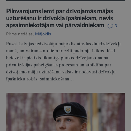
Pilnvarojums lemt par dzīvojamās mājas
uzturēšanu ir dzīvokļa īpašniekam, nevis
apsaimniekotājam vai pārvaldniekam
3
Pirms nedēļas,
Mājoklis
Pusei Latvijas iedzīvotāju mājoklis atrodas daudzdzīvokļu
namā, un vairums no tiem ir celti padomju laikos. Kad
beidzot ir pielikts likumīgs punkts dzīvojamo namu
privatizācijas pabeigšanas procesam un atbildību par
dzīvojamo māju uzturēšanu valsts ir nodevusi dzīvokļu
īpašnieku rokās, saimniekošana…