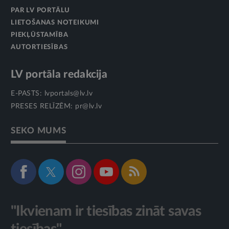
PAR LV PORTĀLU
LIETOŠANAS NOTEIKUMI
PIEKĻŪSTAMĪBA
AUTORTIESĪBAS
LV portāla redakcija
E-PASTS:
lvportals@lv.lv
PRESES RELĪZĒM:
pr@lv.lv
SEKO MUMS
"Ikvienam ir tiesības zināt savas
tiesības"