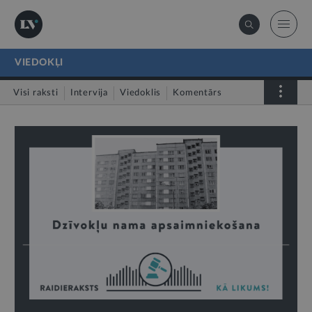
VIEDOKĻI
Visi raksti
Intervija
Viedoklis
Komentārs
LV portāls jautā