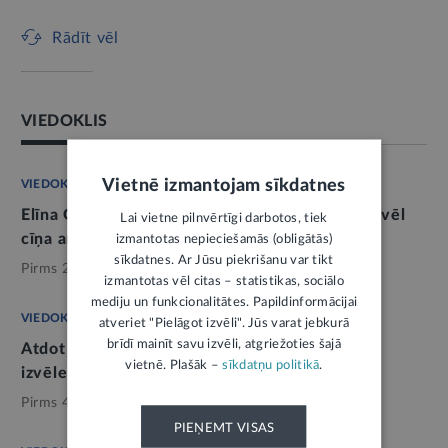
Rādīt vēl
VIEDOKLIS
Vietnē izmantojam sīkdatnes
VIEDOKLIS
Elīna Grīnhofa: ķerot maldugunis, kad priekšā vēl
Lai vietne pilnvērtīgi darbotos, tiek
cīņa ar Lutausi un Velnu
izmantotas nepieciešamās (obligātās)
sīkdatnes. Ar Jūsu piekrišanu var tikt
Pirms 2 nedēļām,
Politika
izmantotas vēl citas – statistikas, sociālo
mediju un funkcionalitātes. Papildinformācijai
VIEDOKLIS
atveriet "Pielāgot izvēli". Jūs varat jebkurā
brīdī mainīt savu izvēli, atgriežoties šajā
Atdot balsi par populismu vai idejām? Vēlētāju
vietnē. Plašāk –
sīkdatņu politikā
.
izvēle un valsts drošība
Pirms 4 nedēļām,
Politika
PIEŅEMT VISAS