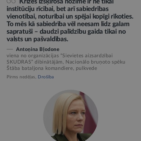
Krīzēs izšķiroša nozīme ir ne tikai
institūciju rīcībai, bet arī sabiedrības
vienotībai, noturībai un spējai kopīgi rīkoties.
To mēs kā sabiedrība vēl neesam līdz galam
sapratuši – daudzi palīdzību gaida tikai no
valsts un pašvaldības.
Antoņina Bļodone
viena no organizācijas “Sievietes aizsardzībai
SKUDRAS” dibinātājām, Nacionālo bruņoto spēku
Štāba bataljona komandiere, pulkvede
Pirms nedēļas,
Drošība