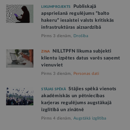
Publiskajā
LIKUMPROJEKTS
apspriešanā regulējums “balto
hakeru” iesaistei valsts kritiskās
infrastruktūras aizsardzībā
Pirms 3 dienām,
Drošība
NILLTPFN likuma subjekti
ZIŅA
klientu izpētes datus varēs saņemt
vienuviet
Pirms 3 dienām,
Personas dati
Stājies spēkā vienots
STĀJAS SPĒKĀ
akadēmiskās un pētniecības
karjeras regulējums augstākajā
izglītībā un zinātnē
Pirms 4 dienām,
Augstākā izglītība