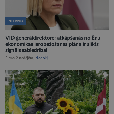
INTERVIJA
VID ģenerāldirektore: atkāpšanās no Ēnu
ekonomikas ierobežošanas plāna ir slikts
signāls sabiedrībai
Pirms 2 nedēļām,
Nodokļi