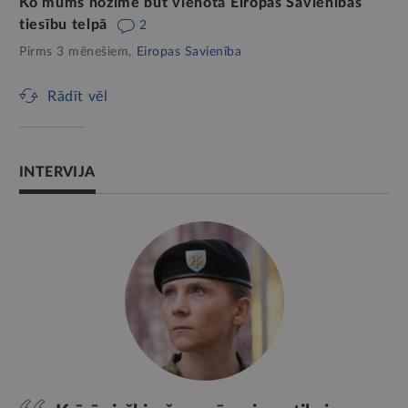
Ko mums nozīmē būt vienotā Eiropas Savienības
tiesību telpā
2
Pirms 3 mēnešiem,
Eiropas Savienība
Rādīt vēl
INTERVIJA