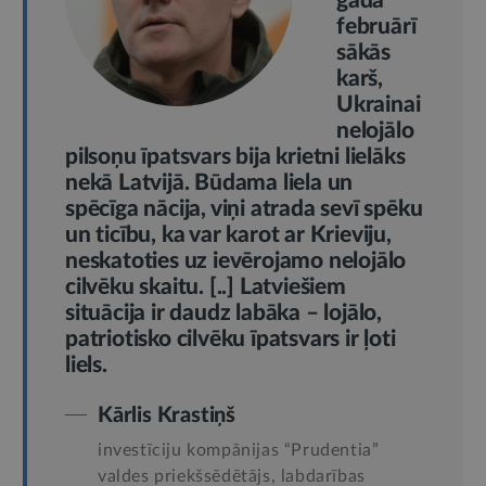
gada
februārī
sākās
karš,
Ukrainai
nelojālo
pilsoņu īpatsvars bija krietni lielāks
nekā Latvijā. Būdama liela un
spēcīga nācija, viņi atrada sevī spēku
un ticību, ka var karot ar Krieviju,
neskatoties uz ievērojamo nelojālo
cilvēku skaitu. [..] Latviešiem
situācija ir daudz labāka – lojālo,
patriotisko cilvēku īpatsvars ir ļoti
liels.
Kārlis Krastiņš
investīciju kompānijas “Prudentia”
valdes priekšsēdētājs, labdarības