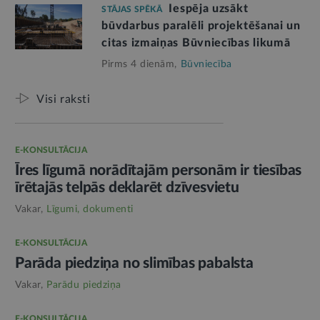
Iespēja uzsākt
STĀJAS SPĒKĀ
būvdarbus paralēli projektēšanai un
citas izmaiņas Būvniecības likumā
Pirms 4 dienām,
Būvniecība
Visi raksti
E-KONSULTĀCIJA
Īres līgumā norādītajām personām ir tiesības
īrētajās telpās deklarēt dzīvesvietu
Vakar,
Līgumi, dokumenti
E-KONSULTĀCIJA
Parāda piedziņa no slimības pabalsta
Vakar,
Parādu piedziņa
E-KONSULTĀCIJA