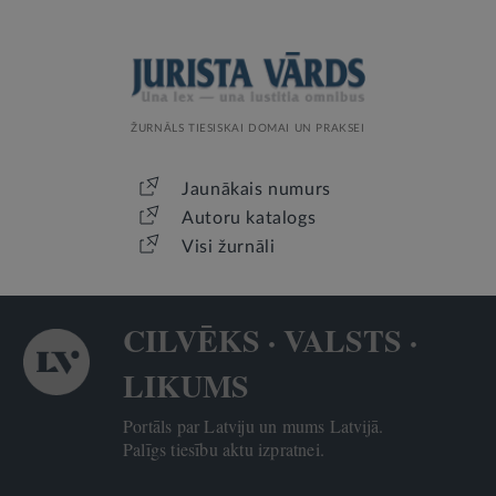
ŽURNĀLS TIESISKAI DOMAI UN PRAKSEI
Jaunākais numurs
Autoru katalogs
Visi žurnāli
CILVĒKS · VALSTS ·
LIKUMS
Portāls par Latviju un mums Latvijā.
Palīgs tiesību aktu izpratnei.