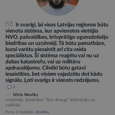
Ir svarīgi, lai visos Latvijas reģionos būtu
vienota sistēma, kur apvienotos vietējās
NVO, pašvaldības, brīvprātīgo ugunsdzēsēju
biedrības un uzņēmēji. Tā būtu pamatbāze,
kurai varētu piesaistīt arī cita veida
speciālistus. Šī sistēma reaģētu vai nu uz
dabas katastrofu, vai uz militāru
apdraudējumu. Cilvēki būtu gatavi
iesaistīties, bet viņiem vajadzētu dot kādu
signālu. Ļoti svarīgs ir vienots redzējums.
2
Ulvis Noviks
uzņēmējs, biedrības “Tavi draugi” dibinātājs un
vadītājs
Pirms 2 nedēļām,
Drošība