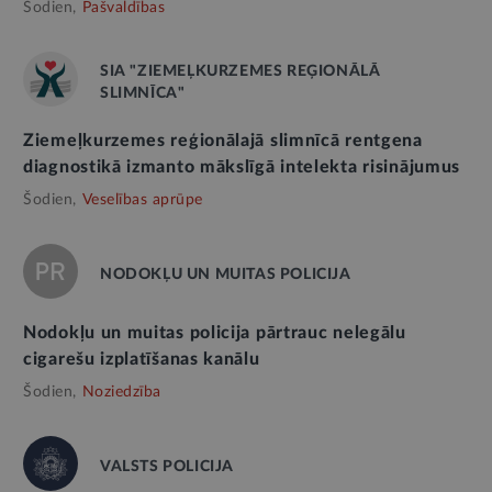
Šodien,
Pašvaldības
SIA "ZIEMEĻKURZEMES REĢIONĀLĀ
SLIMNĪCA"
Ziemeļkurzemes reģionālajā slimnīcā rentgena
diagnostikā izmanto mākslīgā intelekta risinājumus
Šodien,
Veselības aprūpe
NODOKĻU UN MUITAS POLICIJA
Nodokļu un muitas policija pārtrauc nelegālu
cigarešu izplatīšanas kanālu
Šodien,
Noziedzība
VALSTS POLICIJA