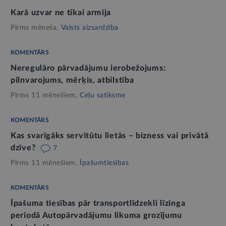
Karā uzvar ne tikai armija
Pirms mēneša,
Valsts aizsardzība
KOMENTĀRS
Neregulāro pārvadājumu ierobežojums:
pilnvarojums, mērķis, atbilstība
Pirms 11 mēnešiem,
Ceļu satiksme
KOMENTĀRS
Kas svarīgāks servitūtu lietās – bizness vai privātā
dzīve?
7
Pirms 11 mēnešiem,
Īpašumtiesības
KOMENTĀRS
Īpašuma tiesības pār transportlīdzekli līzinga
periodā Autopārvadājumu likuma grozījumu