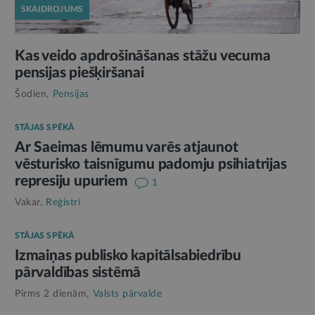
SKAIDROJUMS
Kas veido apdrošināšanas stāžu vecuma
pensijas piešķiršanai
Šodien,
Pensijas
STĀJAS SPĒKĀ
Ar Saeimas lēmumu varēs atjaunot
vēsturisko taisnīgumu padomju psihiatrijas
represiju upuriem
1
Vakar,
Reģistri
STĀJAS SPĒKĀ
Izmaiņas publisko kapitālsabiedrību
pārvaldības sistēmā
Pirms 2 dienām,
Valsts pārvalde