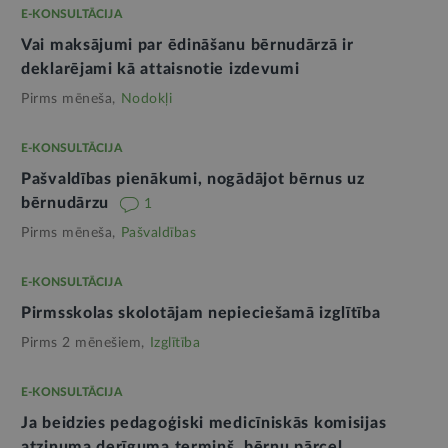
E-KONSULTĀCIJA
Vai maksājumi par ēdināšanu bērnudārzā ir
deklarējami kā attaisnotie izdevumi
Pirms mēneša,
Nodokļi
E-KONSULTĀCIJA
Pašvaldības pienākumi, nogādājot bērnus uz
bērnudārzu
1
Pirms mēneša,
Pašvaldības
E-KONSULTĀCIJA
Pirmsskolas skolotājam nepieciešamā izglītība
Pirms 2 mēnešiem,
Izglītība
E-KONSULTĀCIJA
Ja beidzies pedagoģiski medicīniskās komisijas
atzinuma derīguma termiņš, bērnu pārceļ