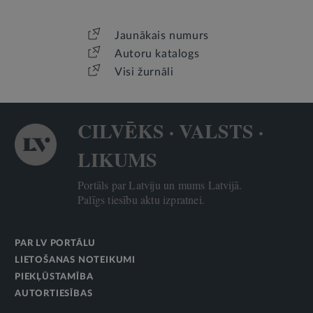
Jaunākais numurs
Autoru katalogs
Visi žurnāli
CILVĒKS · VALSTS ·
LIKUMS
Portāls par Latviju un mums Latvijā.
Palīgs tiesību aktu izpratnei.
PAR LV PORTĀLU
LIETOŠANAS NOTEIKUMI
PIEKĻŪSTAMĪBA
AUTORTIESĪBAS