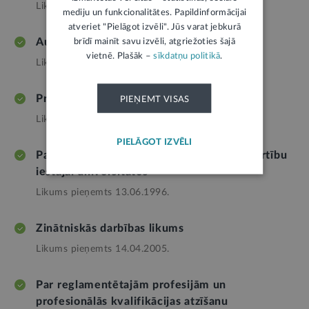
Likums pieņemts 29.10.1998.
mediju un funkcionalitātes. Papildinformācijai
atveriet "Pielāgot izvēli". Jūs varat jebkurā
Augstskolu likums
brīdī mainīt savu izvēli, atgriežoties šajā
vietnē. Plašāk –
sīkdatņu politikā
.
Likums pieņemts 02.11.1995.
Profesionālās izglītības likums
PIEŅEMT VISAS
Likums pieņemts 10.06.1999.
PIELĀGOT IZVĒLI
Par Eiropas konvenciju par diplomu līdzvērtību
iestājai universitātēs
Likums pieņemts 13.06.1996.
Zinātniskās darbības likums
Likums pieņemts 14.04.2005.
Par reglamentētajām profesijām un
profesionālās kvalifikācijas atzīšanu