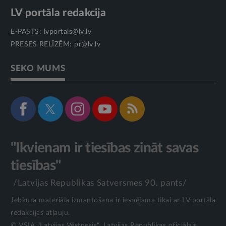
LV portāla redakcija
E-PASTS:
lvportals@lv.lv
PRESES RELĪZĒM:
pr@lv.lv
SEKO MUMS
"Ikvienam ir tiesības zināt savas
tiesības"
/Latvijas Republikas Satversmes 90. pants/
Jebkura materiāla izmantošana ir iespējama tikai ar LV portāla
redakcijas atļauju.
© VSIA "Latvijas Vēstnesis", Latvijas Republikas oficiālais