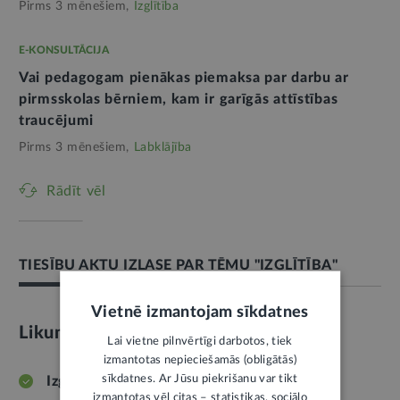
Pirms 3 mēnešiem,
Izglītība
E-KONSULTĀCIJA
Vai pedagogam pienākas piemaksa par darbu ar
pirmsskolas bērniem, kam ir garīgās attīstības
traucējumi
Pirms 3 mēnešiem,
Labklājība
Rādīt vēl
TIESĪBU AKTU IZLASE PAR TĒMU "IZGLĪTĪBA"
Vietnē izmantojam sīkdatnes
Likumi
Lai vietne pilnvērtīgi darbotos, tiek
izmantotas nepieciešamās (obligātās)
sīkdatnes. Ar Jūsu piekrišanu var tikt
Izglītības likums
izmantotas vēl citas – statistikas, sociālo