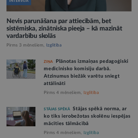
INTERVIJA
Nevis parunāšana par attiecībām, bet
sistēmiska, zinātniska pieeja – kā mazināt
vardarbību skolās
Pirms 3 mēnešiem,
Izglītība
Plānotas izmaiņas pedagoģiski
ZIŅA
medicīnisko komisiju darbā.
Atzinumus biežāk varētu sniegt
attālināti
Pirms 4 mēnešiem,
Izglītība
Stājas spēkā norma, ar
STĀJAS SPĒKĀ
ko tiks ierobežotas skolēnu iespējas
mācīties tālmācībā
Pirms 4 mēnešiem,
Izglītība