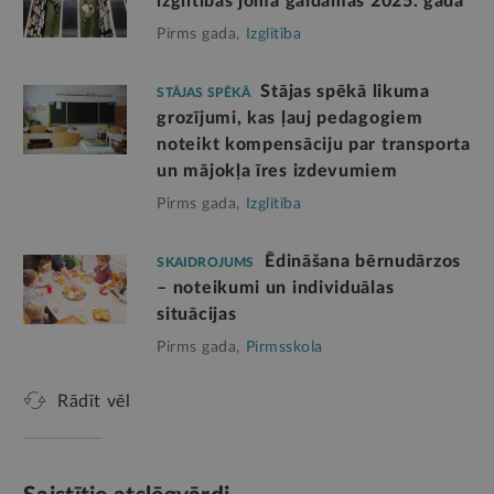
izglītības jomā gaidāmas 2025. gadā
Pirms gada,
Izglītība
Stājas spēkā likuma
STĀJAS SPĒKĀ
grozījumi, kas ļauj pedagogiem
noteikt kompensāciju par transporta
un mājokļa īres izdevumiem
Pirms gada,
Izglītība
Ēdināšana bērnudārzos
SKAIDROJUMS
– noteikumi un individuālas
situācijas
Pirms gada,
Pirmsskola
Rādīt vēl