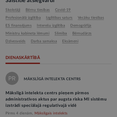
Saistītie atslēgvārdi
skolotāji
bērnu tiesības
Covid-19
profesionālā izglītība
izglītības saturs
vecāku tiesības
ES finansējums
interešu izglītība
demogrāfija
Ministru kabineta lēmumi
slimība
bērnudārzs
dzīvesveids
darba samaksa
eksāmeni
DIENASKĀRTĪBĀ
MĀKSLĪGĀ INTELEKTA CENTRS
Mākslīgā intelekta centrs pieņem pirmos
administratīvos aktus par augsta riska MI sistēmu
izstrādi speciālajā regulatīvajā vidē
Pirms 4 dienām,
Mākslīgais intelekts