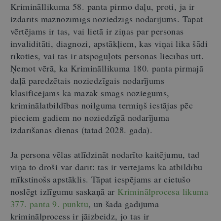
Krimināllikuma 58. panta pirmo daļu, proti, ja ir
izdarīts maznozīmīgs noziedzīgs nodarījums. Tāpat
vērtējams ir tas, vai lietā ir ziņas par personas
invaliditāti, diagnozi, apstākļiem, kas viņai lika šādi
rīkoties, vai tas ir atspoguļots personas liecībās utt.
Ņemot vērā, ka Krimināllikuma 180. panta pirmajā
daļā paredzētais noziedzīgais nodarījums
klasificējams kā mazāk smags noziegums,
kriminālatbildības noilguma termiņš iestājas pēc
pieciem gadiem no noziedzīgā nodarījuma
izdarīšanas dienas (tātad 2028. gadā).
Ja persona vēlas atlīdzināt nodarīto kaitējumu, tad
viņa to droši var darīt: tas ir vērtējams kā atbildību
mīkstinošs apstāklis. Tāpat iespējams ar cietušo
noslēgt izlīgumu saskaņā ar
Kriminālprocesa likuma
377. panta 9. punktu
,
un šādā gadījumā
kriminālprocess ir jāizbeidz, jo tas ir