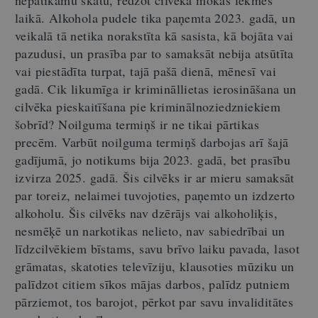
nepatīkamu skatu, redzot cilvēka mokas lēkmes
laikā.
Alkohola pudele tika paņemta 2023. gadā, un
veikalā tā netika norakstīta kā sasista, kā bojāta vai
pazudusi, un prasība par to samaksāt nebija atsūtīta
vai piestādīta turpat, tajā pašā dienā, mēnesī vai
gadā. Cik likumīga ir krimināllietas ierosināšana un
cilvēka pieskaitīšana pie kriminālnoziedzniekiem
šobrīd? Noilguma termiņš ir ne tikai pārtikas
precēm. Varbūt noilguma termiņš darbojas arī šajā
gadījumā, jo notikums bija 2023. gadā, bet prasību
izvirza 2025. gadā. Šis cilvēks ir ar mieru samaksāt
par toreiz, nelaimei tuvojoties, paņemto un izdzerto
alkoholu. Šis cilvēks nav dzērājs vai alkoholiķis,
nesmēķē un narkotikas nelieto, nav sabiedrībai un
līdzcilvēkiem bīstams, savu brīvo laiku pavada, lasot
grāmatas, skatoties televīziju, klausoties mūziku un
palīdzot citiem sīkos mājas darbos, palīdz putniem
pārziemot, tos barojot, pērkot par savu invaliditātes