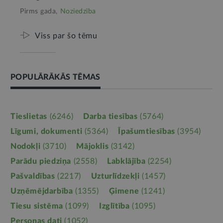
Pirms gada,
Noziedzība
Viss par šo tēmu
POPULĀRĀKĀS TĒMAS
Tieslietas
(6246)
Darba tiesības
(5764)
Līgumi, dokumenti
(5364)
Īpašumtiesības
(3954)
Nodokļi
(3710)
Mājoklis
(3142)
Parādu piedziņa
(2558)
Labklājība
(2254)
Pašvaldības
(2217)
Uzturlīdzekļi
(1457)
Uzņēmējdarbība
(1355)
Ģimene
(1241)
Tiesu sistēma
(1099)
Izglītība
(1095)
Personas dati
(1052)