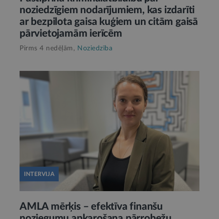
noziedzīgiem nodarījumiem, kas izdarīti
ar bezpilota gaisa kuģiem un citām gaisā
pārvietojamām ierīcēm
Pirms 4 nedēļām,
Noziedzība
INTERVIJA
AMLA mērķis – efektīva finanšu
noziegumu apkarošana pārrobežu