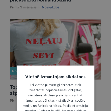
Pirms 3 mēnešiem,
Noziedzība
LIKUMPROJEKTS
Vietnē izmantojam sīkdatnes
Lai vietne pilnvērtīgi darbotos, tiek
Top Cilvēku tirdzniecības upuru
izmantotas nepieciešamās (obligātās)
atpazīšanas un atbalsta likums
sīkdatnes. Ar Jūsu piekrišanu var tikt
izmantotas vēl citas – statistikas, sociālo
Pirms 4 mēnešiem,
Noziedzība
mediju un funkcionalitātes. Papildinformācijai