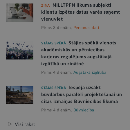
NILLTPFN likuma subjekti
ZIŅA
klientu izpētes datus varēs saņemt
vienuviet
Pirms 3 dienām,
Personas dati
Stājies spēkā vienots
STĀJAS SPĒKĀ
akadēmiskās un pētniecības
karjeras regulējums augstākajā
izglītībā un zinātnē
Pirms 4 dienām,
Augstākā izglītība
Iespēja uzsākt
STĀJAS SPĒKĀ
būvdarbus paralēli projektēšanai un
citas izmaiņas Būvniecības likumā
Pirms 4 dienām,
Būvniecība
Visi raksti