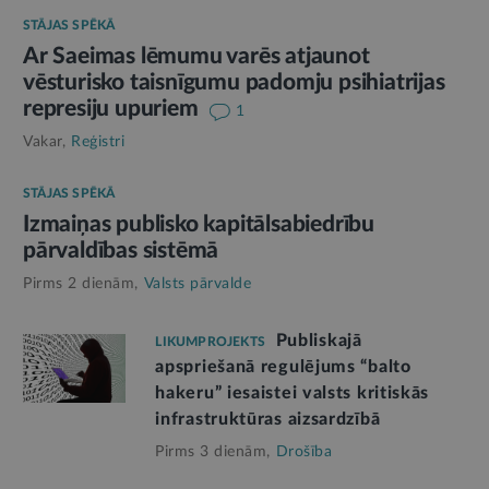
STĀJAS SPĒKĀ
Ar Saeimas lēmumu varēs atjaunot
vēsturisko taisnīgumu padomju psihiatrijas
represiju upuriem
1
Vakar,
Reģistri
STĀJAS SPĒKĀ
Izmaiņas publisko kapitālsabiedrību
pārvaldības sistēmā
Pirms 2 dienām,
Valsts pārvalde
Publiskajā
LIKUMPROJEKTS
apspriešanā regulējums “balto
hakeru” iesaistei valsts kritiskās
infrastruktūras aizsardzībā
Pirms 3 dienām,
Drošība