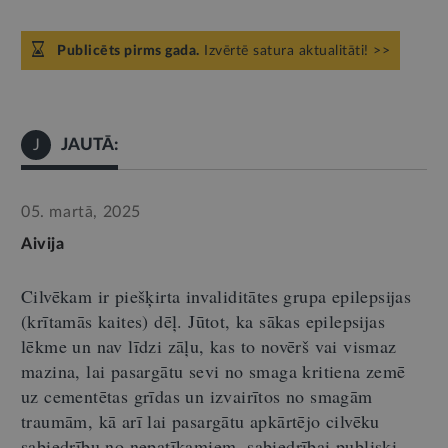
Publicēts pirms gada.
Izvērtē satura aktualitāti! >>
JAUTĀ:
J
05. martā, 2025
Aivija
Cilvēkam ir piešķirta invaliditātes grupa epilepsijas
(krītamās kaites) dēļ. Jūtot, ka sākas epilepsijas
lēkme un nav līdzi zāļu, kas to novērš vai vismaz
mazina, lai pasargātu sevi no smaga kritiena zemē
uz cementētas grīdas un izvairītos no smagām
traumām, kā arī lai pasargātu apkārtējo cilvēku
sabiedrību no nepatīkamiem, sabiedrībai publiski