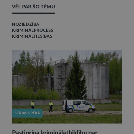
VĒL PAR ŠO TĒMU
NOZIEDZĪBA
KRIMINĀLPROCESS
KRIMINĀLTIESĪBAS
STĀJAS SPĒKĀ
Pastiprina kriminālatbildību par