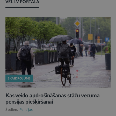
VĒL LV PORTĀLĀ
SKAIDROJUMS
Kas veido apdrošināšanas stāžu vecuma
pensijas piešķiršanai
Šodien,
Pensijas