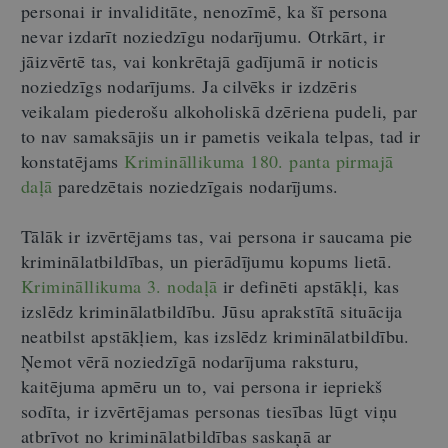
personai ir invaliditāte, nenozīmē, ka šī persona
nevar izdarīt noziedzīgu nodarījumu. Otrkārt, ir
jāizvērtē tas, vai konkrētajā gadījumā ir noticis
noziedzīgs nodarījums. Ja cilvēks ir izdzēris
veikalam piederošu alkoholiskā dzēriena pudeli, par
to nav samaksājis un ir pametis veikala telpas, tad ir
konstatējams
Krimināllikuma 180. panta pirmajā
daļā
paredzētais noziedzīgais nodarījums.
Tālāk ir izvērtējams tas, vai persona ir saucama pie
kriminālatbildības, un pierādījumu kopums lietā.
Krimināllikuma 3. nodaļā
ir definēti apstākļi, kas
izslēdz kriminālatbildību. Jūsu aprakstītā situācija
neatbilst apstākļiem, kas izslēdz kriminālatbildību.
Ņemot vērā noziedzīgā nodarījuma raksturu,
kaitējuma apmēru un to, vai persona ir iepriekš
sodīta, ir izvērtējamas personas tiesības lūgt viņu
atbrīvot no kriminālatbildības saskaņā ar