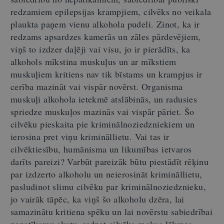
redzamiem epilepsijas krampjiem, cilvēks no veikala
plaukta paņem vienu alkohola pudeli. Zinot, ka ir
redzams apsardzes kamerās un zāles pārdevējiem,
viņš to izdzer daļēji vai visu, jo ir pierādīts, ka
alkohols mīkstina muskuļus un ar mīkstiem
muskuļiem kritiens nav tik bīstams un krampjus ir
cerība mazināt vai vispār novērst. Organisma
muskuļi alkohola ietekmē atslābinās, un radusies
spriedze muskuļos mazinās vai vispār pāriet. Šo
cilvēku pieskaita pie kriminālnoziedzniekiem un
ierosina pret viņu krimināllietu. Vai tas ir
cilvēktiesību, humānisma un likumības ietvaros
darīts pareizi? Varbūt pareizāk būtu piestādīt rēķinu
par izdzerto alkoholu un neierosināt krimināllietu,
pasludinot slimu cilvēku par kriminālnoziedznieku,
jo vairāk tāpēc, ka viņš šo alkoholu dzēra, lai
samazinātu kritiena spēku un lai novērstu sabiedrībai