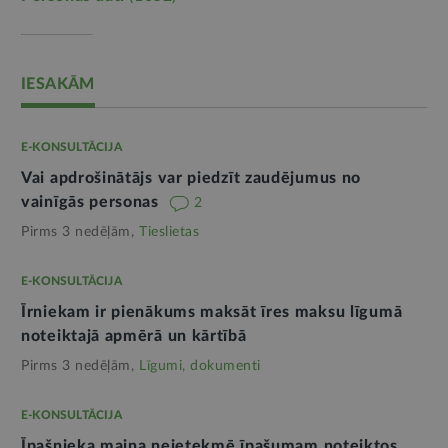
IESAKĀM
E-KONSULTĀCIJA
Vai apdrošinātājs var piedzīt zaudējumus no
vainīgās personas
2
Pirms 3 nedēļām,
Tieslietas
E-KONSULTĀCIJA
Īrniekam ir pienākums maksāt īres maksu līgumā
noteiktajā apmērā un kārtībā
Pirms 3 nedēļām,
Līgumi, dokumenti
E-KONSULTĀCIJA
Īpašnieka maiņa neietekmē īpašumam noteiktos