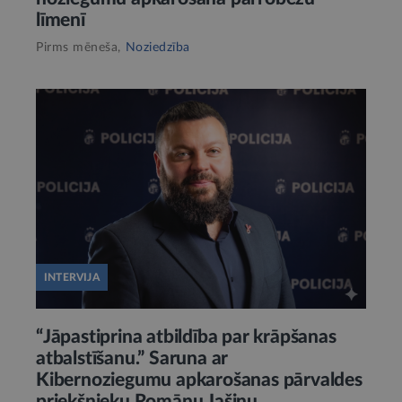
līmenī
Pirms mēneša,
Noziedzība
INTERVIJA
“Jāpastiprina atbildība par krāpšanas
atbalstīšanu.” Saruna ar
Kibernoziegumu apkarošanas pārvaldes
priekšnieku Romānu Jašinu