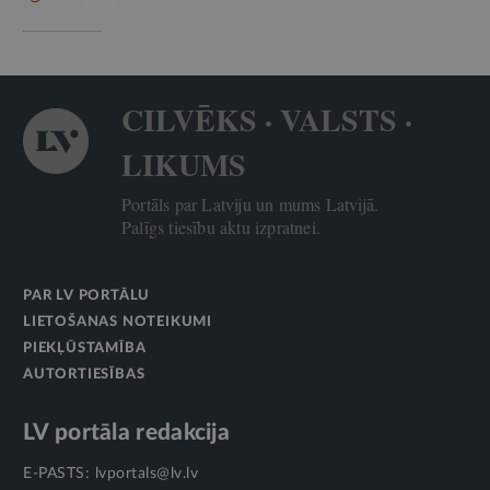
CILVĒKS · VALSTS ·
LIKUMS
Portāls par Latviju un mums Latvijā.
Palīgs tiesību aktu izpratnei.
PAR LV PORTĀLU
LIETOŠANAS NOTEIKUMI
PIEKĻŪSTAMĪBA
AUTORTIESĪBAS
LV portāla redakcija
E-PASTS:
lvportals@lv.lv