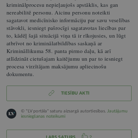
kriminālprocesu nepieļaujošs apstāklis, kas gan
nereabilitē personu. Aicinu personu noteikti
sagatavot medicīnisko informāciju par savu veselības
stāvokli, iesniegt pašrocīgi sagatavotas liecības par
to, kādēļ šajā situācijā viņa tā ir rīkojusies, un lūgt
atbrīvot no kriminālatbildības saskaņā ar
Krimināllikuma 58. panta pirmo daļu, kā arī
atlīdzināt cietušajam kaitējumu un par to iesniegt
procesa virzītājam maksājumu apliecinošu
dokumentu.
TIESĪBU AKTI
© "LV portāla" saturu aizsargā autortiesības.
Jautājumu
iesniegšanas noteikumi
LABS SATURS
2