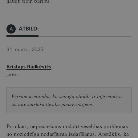
naudu tiem barību.
ATBILD:
A
31. martā, 2025
Kristaps Radkēvičs
jurists
Vēršam uzmanību, ka sniegtā atbilde ir informatīva
un nav saistoša tiesību piemērotājiem.
Pirmkārt, nepieciešams nodalīt veselības problēmas
no noziedzīga nodarījuma izdarīšanas. Apstāklis, ka