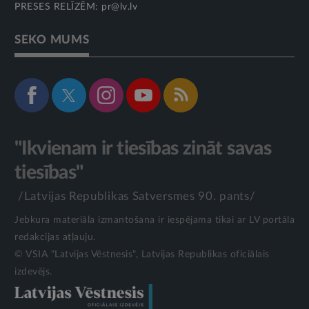
PRESES RELĪZĒM:
pr@lv.lv
SEKO MUMS
"Ikvienam ir tiesības zināt savas
tiesības"
/Latvijas Republikas Satversmes 90. pants/
Jebkura materiāla izmantošana ir iespējama tikai ar LV portāla
redakcijas atļauju.
© VSIA "Latvijas Vēstnesis", Latvijas Republikas oficiālais
izdevējs.