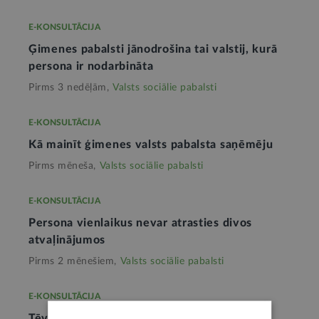
E-KONSULTĀCIJA
Ģimenes pabalsti jānodrošina tai valstij, kurā
persona ir nodarbināta
Pirms 3 nedēļām,
Valsts sociālie pabalsti
E-KONSULTĀCIJA
Kā mainīt ģimenes valsts pabalsta saņēmēju
Pirms mēneša,
Valsts sociālie pabalsti
E-KONSULTĀCIJA
Persona vienlaikus nevar atrasties divos
atvaļinājumos
Pirms 2 mēnešiem,
Valsts sociālie pabalsti
E-KONSULTĀCIJA
Tēvam ir tiesības izmantot bērna kopšanas