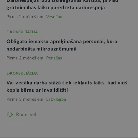
Darbnespējas lapu izsniegšanas kārtība, ja visu
grūtniecības laiku paredzēta darbnespēja
Pirms 2 mēnešiem,
Veselība
E-KONSULTĀCIJA
Obligāto iemaksu aprēķināšana personai, kura
nodarbināta mikrouzņēmumā
Pirms 2 mēnešiem,
Pensijas
E-KONSULTĀCIJA
Vai vecāka darba stāžā tiek iekļauts laiks, kad viņš
kopis bērnu ar invaliditāti
Pirms 3 mēnešiem,
Labklājība
Rādīt vēl