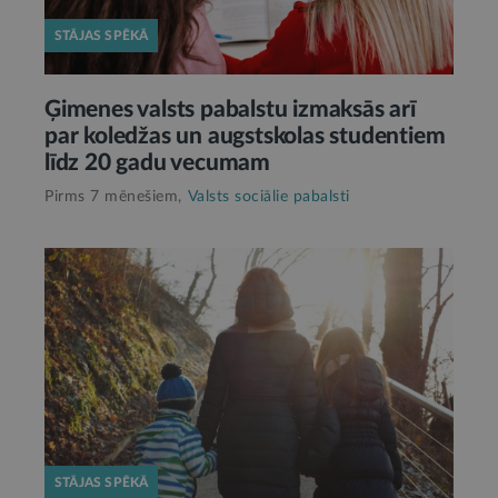
STĀJAS SPĒKĀ
Ģimenes valsts pabalstu izmaksās arī
par koledžas un augstskolas studentiem
līdz 20 gadu vecumam
Pirms 7 mēnešiem,
Valsts sociālie pabalsti
STĀJAS SPĒKĀ