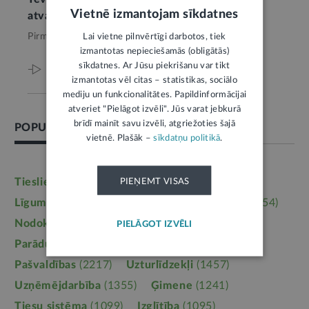
Vietnē izmantojam sīkdatnes
atvaļinājumu
Pirms 5 mēnešiem,
Valsts sociālie pabalsti
Lai vietne pilnvērtīgi darbotos, tiek
izmantotas nepieciešamās (obligātās)
sīkdatnes. Ar Jūsu piekrišanu var tikt
Viss par šo tēmu
izmantotas vēl citas – statistikas, sociālo
mediju un funkcionalitātes. Papildinformācijai
atveriet "Pielāgot izvēli". Jūs varat jebkurā
brīdī mainīt savu izvēli, atgriežoties šajā
POPULĀRĀKĀS TĒMAS
vietnē. Plašāk –
sīkdatņu politikā
.
Tieslietas
(6246)
Darba tiesības
(5764)
PIEŅEMT VISAS
Līgumi, dokumenti
(5364)
Īpašumtiesības
(3954)
Nodokļi
(3710)
Mājoklis
(3142)
PIELĀGOT IZVĒLI
Parādu piedziņa
(2558)
Labklājība
(2254)
Pašvaldības
(2217)
Uzturlīdzekļi
(1457)
Uzņēmējdarbība
(1355)
Ģimene
(1241)
Tiesu sistēma
(1099)
Izglītība
(1095)