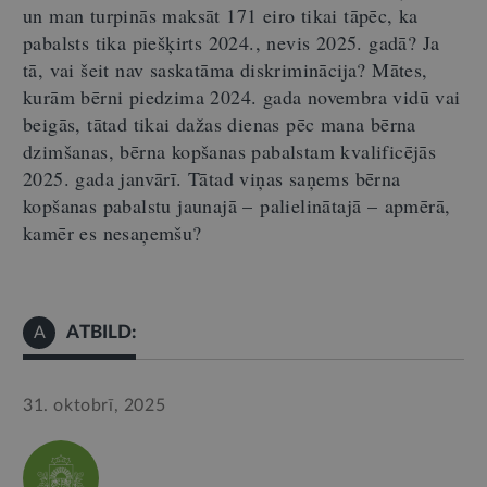
un man turpinās maksāt 171 eiro tikai tāpēc, ka
pabalsts tika piešķirts 2024., nevis 2025.
gadā? Ja
tā, vai šeit nav saskatāma diskriminācija? Mātes,
kurām bērni piedzima 2024.
gada novembra vidū vai
beigās, tātad tikai dažas dienas pēc mana bērna
dzimšanas, bērna kopšanas pabalstam kvalificējās
2025.
gada janvārī. Tātad viņas saņems bērna
kopšanas pabalstu jaunajā
–
palielinātajā
–
apmērā,
kamēr es nesaņemšu?
ATBILD:
A
31. oktobrī, 2025