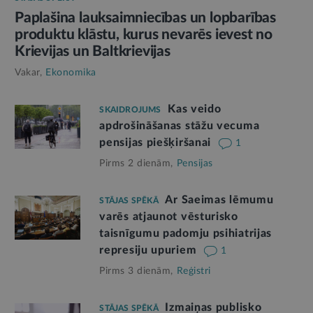
Paplašina lauksaimniecības un lopbarības
produktu klāstu, kurus nevarēs ievest no
Krievijas un Baltkrievijas
Vakar,
Ekonomika
Kas veido
SKAIDROJUMS
apdrošināšanas stāžu vecuma
pensijas piešķiršanai
1
Pirms 2 dienām,
Pensijas
Ar Saeimas lēmumu
STĀJAS SPĒKĀ
varēs atjaunot vēsturisko
taisnīgumu padomju psihiatrijas
represiju upuriem
1
Pirms 3 dienām,
Reģistri
Izmaiņas publisko
STĀJAS SPĒKĀ