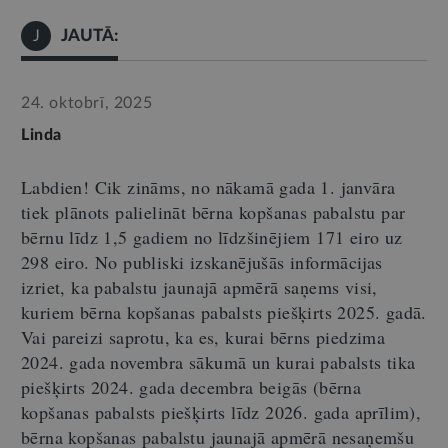
JAUTĀ:
J
24. oktobrī, 2025
Linda
Labdien!
Cik zināms, no nākamā gada 1.
janvāra
tiek plānots palielināt bērna kopšanas pabalstu par
bērnu līdz 1,5 gadiem no līdzšinējiem 171 eiro uz
298 eiro. No publiski izskanējušās informācijas
izriet, ka pabalstu jaunajā apmērā saņems visi,
kuriem bērna kopšanas pabalsts piešķirts 2025.
gadā.
Vai pareizi saprotu, ka es, kurai bērns piedzima
2024.
gada novembra sākumā un kurai pabalsts tika
piešķirts 2024.
gada decembra beigās (bērna
kopšanas pabalsts piešķirts līdz 2026.
gada aprīlim)
,
bērna kopšanas pabalstu jaunajā apmērā nesaņemšu