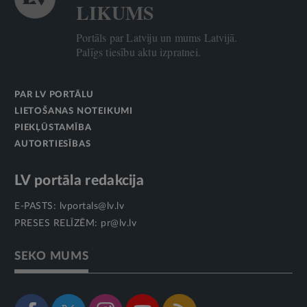
LIKUMS
Portāls par Latviju un mums Latvijā.
Palīgs tiesību aktu izpratnei.
PAR LV PORTĀLU
LIETOŠANAS NOTEIKUMI
PIEKĻŪSTAMĪBA
AUTORTIESĪBAS
LV portāla redakcija
E-PASTS:
lvportals@lv.lv
PRESES RELĪZĒM:
pr@lv.lv
SEKO MUMS