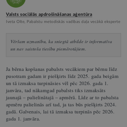
Valsts sociālās apdrošināšanas aģentūra
Iveta Olte, Pabalstu metodiskās vadības daļa vecākā eksperte
Vēršam uzmanību, ka sniegtā atbilde ir informatīva
un nav saistoša tiesību piemērotājiem.
Ja bērna kopšanas pabalsts vecākiem par bērnu līdz
pusotram gadam ir piešķirts līdz 2025. gada beigām
un tā izmaksa turpināsies vēl pēc 2026. gada 1.
janvāra, tad nākamgad pabalsts tiks izmaksāts
jaunajā
–
palielinātajā
–
apmērā. Līdz ar to pabalsta
apmēru palielinās arī tad, ja tas būs piešķirts 2024.
gadā. Galvenais, lai tā izmaksa turpinās pēc 2026.
gada 1. janvāra.