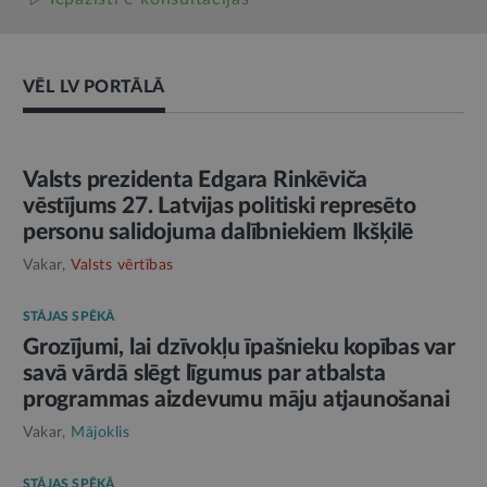
VĒL LV PORTĀLĀ
AMATPERSONAS RUNA
Valsts prezidenta Edgara Rinkēviča
vēstījums 27. Latvijas politiski represēto
personu salidojuma dalībniekiem Ikšķilē
Vakar,
Valsts vērtības
STĀJAS SPĒKĀ
Grozījumi, lai dzīvokļu īpašnieku kopības var
savā vārdā slēgt līgumus par atbalsta
programmas aizdevumu māju atjaunošanai
Vakar,
Mājoklis
STĀJAS SPĒKĀ