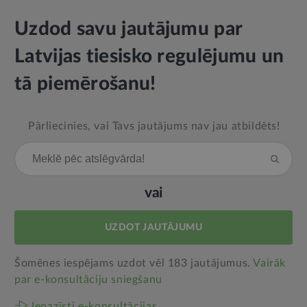
Uzdod savu jautājumu par
Latvijas tiesisko regulējumu un
tā piemērošanu!
Pārliecinies, vai Tavs jautājums nav jau atbildēts!
vai
UZDOT JAUTĀJUMU
Šomēnes iespējams uzdot vēl 183 jautājumus.
Vairāk
par e‑konsultāciju sniegšanu
Iepazīsti e-konsultācijas