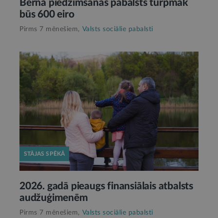
Bērna piedzimšanas pabalsts turpmāk
būs 600 eiro
Pirms 7 mēnešiem,
Valsts sociālie pabalsti
STĀJAS SPĒKĀ
2026. gadā pieaugs finansiālais atbalsts
audžuģimenēm
Pirms 7 mēnešiem,
Valsts sociālie pabalsti