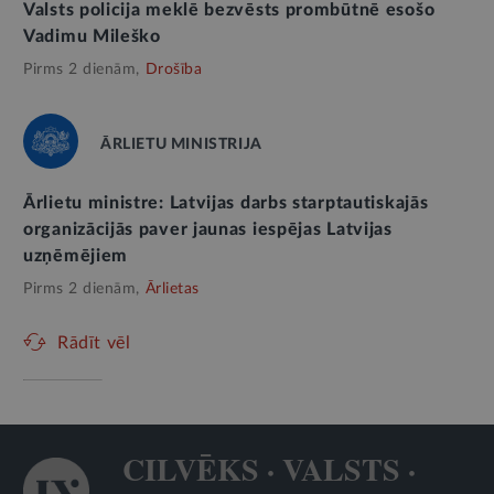
Valsts policija meklē bezvēsts prombūtnē esošo
Vadimu Mileško
Pirms 2 dienām,
Drošība
ĀRLIETU MINISTRIJA
Ārlietu ministre: Latvijas darbs starptautiskajās
organizācijās paver jaunas iespējas Latvijas
uzņēmējiem
Pirms 2 dienām,
Ārlietas
Rādīt vēl
CILVĒKS · VALSTS ·