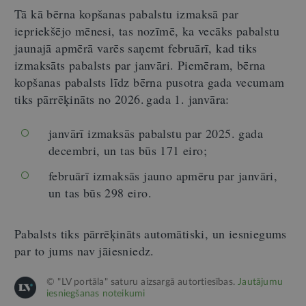
Tā kā bērna kopšanas pabalstu izmaksā par
iepriekšējo mēnesi, tas nozīmē, ka vecāks pabalstu
jaunajā apmērā varēs saņemt februārī, kad tiks
izmaksāts pabalsts par janvāri. Piemēram, bērna
kopšanas pabalsts līdz bērna pusotra gada vecumam
tiks pārrēķināts no 2026. gada 1. janvāra:
janvārī izmaksās pabalstu par 2025. gada
decembri, un tas būs 171 eiro;
februārī izmaksās jauno apmēru par janvāri,
un tas būs 298 eiro.
Pabalsts tiks pārrēķināts automātiski, un iesniegums
par to jums nav jāiesniedz.
© "LV portāla" saturu aizsargā autortiesības.
Jautājumu
iesniegšanas noteikumi