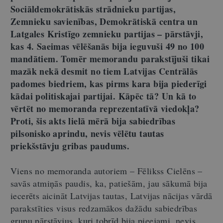
Sociāldemokrātiskās strādnieku partijas,
Zemnieku savienības, Demokrātiskā centra un
Latgales Kristīgo zemnieku partijas – pārstāvji,
kas 4. Saeimas vēlēšanās bija ieguvuši 49 no 100
mandātiem. Tomēr memorandu parakstījuši tikai
mazāk nekā desmit no tiem Latvijas Centrālās
padomes biedriem, kas pirms kara bija piederīgi
kādai politiskajai partijai. Kāpēc tā? Un kā to
vērtēt no memoranda reprezentatīvā viedokļa?
Proti, šis akts lielā mērā bija sabiedrības
pilsonisko aprindu, nevis vēlētu tautas
priekšstāvju gribas paudums.
Viens no memoranda autoriem – Fēlikss Cielēns –
savās atmiņās paudis, ka, patiešām, jau sākumā bija
iecerēts aicināt Latvijas tautas, Latvijas nācijas vārdā
parakstīties visus redzamākos dažādu sabiedrības
grupu pārstāvjus, kuri tobrīd bija pieejami, nevis