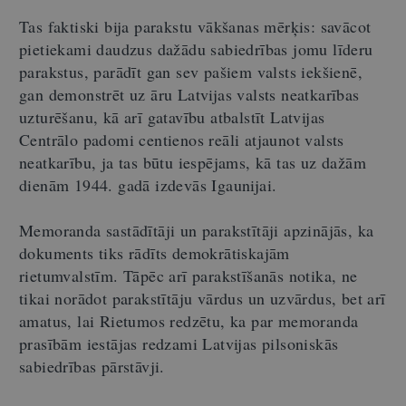
Tas faktiski bija parakstu vākšanas mērķis: savācot
pietiekami daudzus dažādu sabiedrības jomu līderu
parakstus, parādīt gan sev pašiem valsts iekšienē,
gan demonstrēt uz āru Latvijas valsts neatkarības
uzturēšanu, kā arī gatavību atbalstīt Latvijas
Centrālo padomi centienos reāli atjaunot valsts
neatkarību, ja tas būtu iespējams, kā tas uz dažām
dienām 1944. gadā izdevās Igaunijai.
Memoranda sastādītāji un parakstītāji apzinājās, ka
dokuments tiks rādīts demokrātiskajām
rietumvalstīm. Tāpēc arī parakstīšanās notika, ne
tikai norādot parakstītāju vārdus un uzvārdus, bet arī
amatus, lai Rietumos redzētu, ka par memoranda
prasībām iestājas redzami Latvijas pilsoniskās
sabiedrības pārstāvji.