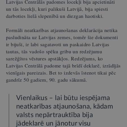
Latvijas Centrālās padomes locekļi bija apcietināti
un tās locekļi, kuri palikuši Latvijā, bija spiesti
darboties lielā slepenībā un diezgan haotiski.
Formāli neatkarības atjaunošanas deklarācija netika
pasludināta uz Latvijas zemes, tomēr šie dokumenti
ir bijuši, ir labi sagatavoti un paskaidro Latvijas
tautas, tās vadošo spēku gribu un redzējumu
sarežģītos vēstures apstākļos. Redzējums, ko
Latvijas Centrālā padome tajā brīdī deklarē, izrādījās
vienīgais pareizais. Bet to izdevās īstenot tikai pēc
gandrīz 50 gadiem, 90. gadu sākumā.
Vienlaikus – lai būtu iespējama
neatkarības atjaunošana, kādam
valsts nepārtrauktība bija
jādeklarē un jānotur visu