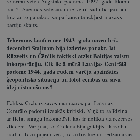
reformu veica Augstākā padome, 1992. gadā likumā
par 5. Saeimas vēlēšanām ietverot šādu barjeru un
līdz ar to panākot, ka parlamentā iekļūst mazāks
partiju skaits.
Teherānas konferencē 1943. gada novembrī–
decembrī Staļinam bija izdevies panākt, lai
Rūzvelts un Čērčils faktiski atzīst Baltijas valstu
inkorporāciju. Cik lielā mērā Latvijas Centrālā
padome 1944. gada rudenī varēja apzināties
ģeopolitisko situāciju un lolot cerības uz savu
ideju īstenošanos?
Fēlikss Cielēns savos memuāros par Latvijas
Centrālo padomi izsakās kritiski. Viņš to salīdzina
ar lielu, smagu lokomotīvi, kas ir nolikta uz rezerves
sliedēm. Var just, ka Cielēns bija gaidījis aktīvāku
rīcību. Taču jāņem vērā, ka aktīvākie un redzamākie