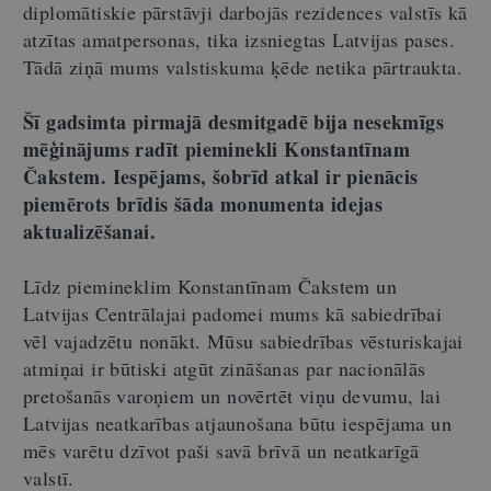
diplomātiskie pārstāvji darbojās rezidences valstīs kā
atzītas amatpersonas, tika izsniegtas Latvijas pases.
Tādā ziņā mums valstiskuma ķēde netika pārtraukta.
Šī gadsimta pirmajā desmitgadē bija nesekmīgs
mēģinājums radīt pieminekli Konstantīnam
Čakstem. Iespējams, šobrīd atkal ir pienācis
piemērots brīdis šāda monumenta idejas
aktualizēšanai.
Līdz piemineklim Konstantīnam Čakstem un
Latvijas Centrālajai padomei mums kā sabiedrībai
vēl vajadzētu nonākt. Mūsu sabiedrības vēsturiskajai
atmiņai ir būtiski atgūt zināšanas par nacionālās
pretošanās varoņiem un novērtēt viņu devumu, lai
Latvijas neatkarības atjaunošana būtu iespējama un
mēs varētu dzīvot paši savā brīvā un neatkarīgā
valstī.