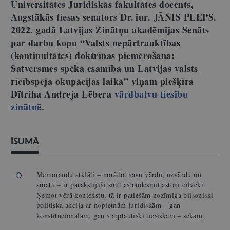
Universitātes Juridiskās fakultātes docents,
Augstākās tiesas senators Dr. iur. JĀNIS PLEPS.
2022. gadā Latvijas Zinātņu akadēmijas Senāts
par darbu kopu “Valsts nepārtrauktības
(kontinuitātes) doktrīnas piemērošana:
Satversmes spēkā esamība un Latvijas valsts
rīcībspēja okupācijas laikā” viņam piešķīra
Dītriha Andreja Lēbera
vārdbalvu tiesību
zinātnē
.
ĪSUMĀ
Memorandu atklāti – norādot savu vārdu, uzvārdu un
amatu – ir parakstījuši simt astoņdesmit astoņi cilvēki.
Ņemot vērā kontekstu, tā ir patiešām nozīmīga pilsoniski
politiska akcija ar nopietnām juridiskām – gan
konstitucionālām, gan starptautiski tiesiskām – sekām.