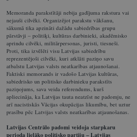
Memoranda parakstītāji nebija gadījuma rakstura vai
nejauši cilvēki. Organizējot parakstu vākšanu,
sākumā tika apzināti dažādu sabiedrības grupu
pārstāvji – politiķi, kultūras darbinieki, akadēmisko
aprindu cilvēki, militārpersonas, juristi, tiesneši.
Proti, tika izvēlēti visu Latvijas sabiedrību
reprezentējoši cilvēki, kuri atklāti paziņo savu
atbalstu Latvijas valsts neatkarības atjaunošanai.
Faktiski memorands ir vadošo Latvijas kultūras,
sabiedrisko un politisko darbinieku parakstīts
paziņojums, sava veida referendums, kurš
apliecināja, ka Latvijas tauta neatzīst ne padomju, ne
arī nacistiskās Vācijas okupācijas likumību, bet uztur
prasību pēc Latvijas valsts neatkarības atjaunošanas.
Latvijas Centrālo padomi veidoja starpkaru
perioda lielāko politisko partiju – Latvijas