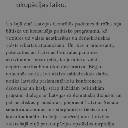
okupācijas laiku.
Un šajā ziņā Latvijas Centrālās padomes darbība bija
būtiska un konstruēja politisko programmu, kā
virzīties uz valsts neatkarības un demokrātiskas
valsts iekārtas atjaunošanu. Un, kas ir interesanti,
pateicoties arī Latvijas Centrālās padomes
aktivitātēm, nevar teikt, ka juridiskā valsts
nepārtrauktība būtu tikai deklaratīva. Bēgļu
nometnēs notika ļoti aktīvs sabiedriskais darbs,
notika latviešu parlamentāriešu konferences,
diskusijas un kašķi starp dažādām politiskām
grupām, dialogs ar Latvijas diplomātisko dienestu un
pat juridiskas procedūras, pieprasot Latvijas Senāta
senatoru atzinumu par starptautiski tiesisko un
konstitucionālo situācijas novērtējumu. Latvijas
valsts šajā ziņā pat okupācijas apstākļos turpināja