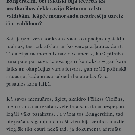
Bangerskim, bet faktiski bija iecerēts kā
neatkarības deklarācija Rietumu valstu
valdībām. Kāpēc memorandu neadresēja uzreiz
šīm valdībām?
Šeit jāņem vērā konkrētās vācu okupācijas apstākļu
reālijas, tas, cik atklāti un ko varēja atļauties darīt.
Tādā ziņā memorands nav dokuments, kurš pilnībā
runā pats par sevi, te svarīgs ir konteksts – gan kara
laiks un okupācijas varas ietvars, gan reālā politiskā
situācija, kādā mūsu sabiedrība atradās Otrā
pasaules kara laikā.
Kā savos memuāros, šķiet, skaidro Fēlikss Cielēns,
memoranda adresāta izvēle bija saistīta ar iespējām
legāli vākt parakstus. Ja vācat tos Bangerskim, tad
pieķeršanas gadījumā droši vien bija cerības mazliet
vieglāk tikt cauri nekā tad, ja dokumenta adresāts