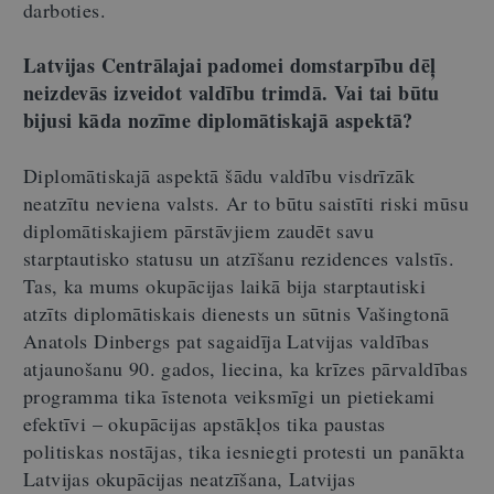
darboties.
Latvijas Centrālajai padomei domstarpību dēļ
neizdevās izveidot valdību trimdā. Vai tai būtu
bijusi kāda nozīme diplomātiskajā aspektā?
Diplomātiskajā aspektā šādu valdību visdrīzāk
neatzītu neviena valsts. Ar to būtu saistīti riski mūsu
diplomātiskajiem pārstāvjiem zaudēt savu
starptautisko statusu un atzīšanu rezidences valstīs.
Tas, ka mums okupācijas laikā bija starptautiski
atzīts diplomātiskais dienests un sūtnis Vašingtonā
Anatols Dinbergs pat sagaidīja Latvijas valdības
atjaunošanu 90. gados, liecina, ka krīzes pārvaldības
programma tika īstenota veiksmīgi un pietiekami
efektīvi – okupācijas apstākļos tika paustas
politiskas nostājas, tika iesniegti protesti un panākta
Latvijas okupācijas neatzīšana, Latvijas