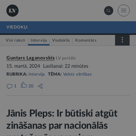
VIEDOKĻI
Visi raksti
Intervija
Viedoklis
Komentārs
LV portāls jautā
Guntars Laganovskis
LV portāls
15. martā, 2024
Lasīšanai: 22 minūtes
RUBRIKA:
Intervija
TĒMA:
Valsts vērtības
1
20
Jānis Pleps: Ir būtiski atgūt
zināšanas par nacionālās