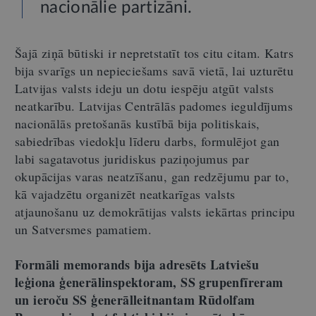
nacionālie partizāni.
Šajā ziņā būtiski ir nepretstatīt tos citu citam. Katrs
bija svarīgs un nepieciešams savā vietā, lai uzturētu
Latvijas valsts ideju un dotu iespēju atgūt valsts
neatkarību. Latvijas Centrālās padomes ieguldījums
nacionālās pretošanās kustībā bija politiskais,
sabiedrības viedokļu līderu darbs, formulējot gan
labi sagatavotus juridiskus paziņojumus par
okupācijas varas neatzīšanu, gan redzējumu par to,
kā vajadzētu organizēt neatkarīgas valsts
atjaunošanu uz demokrātijas valsts iekārtas principu
un Satversmes pamatiem.
Formāli memorands bija adresēts Latviešu
leģiona ģenerālinspektoram, SS grupenfīreram
un ieroču SS ģenerālleitnantam Rūdolfam