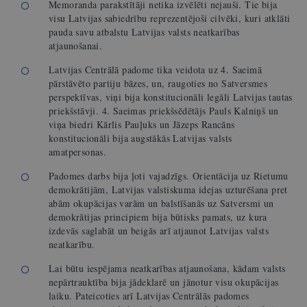
Memoranda parakstītāji netika izvēlēti nejauši.
Tie bija
visu Latvijas sabiedrību reprezentējoši cilvēki, kuri atklāti
pauda savu atbalstu Latvijas valsts neatkarības
atjaunošanai.
Latvijas Centrālā padome tika veidota uz 4. Saeimā
pārstāvēto partiju bāzes, un, raugoties no Satversmes
perspektīvas, viņi bija konstitucionāli legāli Latvijas tautas
priekšstāvji. 4. Saeimas priekšsēdētājs Pauls Kalniņš un
viņa biedri Kārlis Pauļuks un Jāzeps Rancāns
konstitucionāli bija augstākās Latvijas valsts
amatpersonas.
Padomes darbs bija ļoti vajadzīgs. Orientācija uz Rietumu
demokrātijām, Latvijas valstiskuma idejas uzturēšana pret
abām okupācijas varām un balstīšanās uz Satversmi un
demokrātijas principiem bija būtisks pamats, uz kura
izdevās saglabāt un beigās arī atjaunot Latvijas valsts
neatkarību.
Lai būtu iespējama neatkarības atjaunošana, kādam valsts
nepārtrauktība bija jādeklarē un jānotur visu okupācijas
laiku. Pateicoties arī Latvijas Centrālās padomes