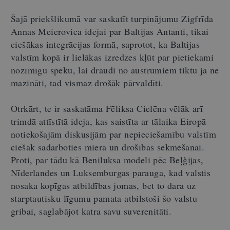
Šajā priekšlikumā var saskatīt turpinājumu Zigfrīda
Annas Meierovica idejai par Baltijas Antanti, tikai
ciešākas integrācijas formā, saprotot, ka Baltijas
valstīm kopā ir lielākas izredzes kļūt par pietiekami
nozīmīgu spēku, lai draudi no austrumiem tiktu ja ne
mazināti, tad vismaz drošāk pārvaldīti.
Otrkārt, te ir saskatāma Fēliksa Cielēna vēlāk arī
trimdā attīstītā ideja, kas saistīta ar tālaika Eiropā
notiekošajām diskusijām par nepieciešamību valstīm
ciešāk sadarboties miera un drošības sekmēšanai.
Proti, par tādu kā Beniluksa modeli pēc Beļģijas,
Nīderlandes un Luksemburgas parauga, kad valstis
nosaka kopīgas atbildības jomas, bet to dara uz
starptautisku līgumu pamata atbilstoši šo valstu
gribai, saglabājot katra savu suverenitāti.