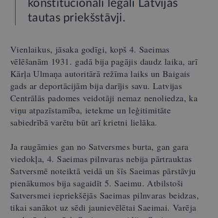
konstitucionāli legāli Latvijas
tautas priekšstāvji.
Vienlaikus, jāsaka godīgi, kopš 4. Saeimas
vēlēšanām 1931. gadā bija pagājis daudz laika, arī
Kārļa Ulmaņa autoritārā režīma laiks un Baigais
gads ar deportācijām bija darījis savu. Latvijas
Centrālās padomes veidotāji nemaz nenoliedza, ka
viņu atpazīstamība, ietekme un leģitimitāte
sabiedrībā varētu būt arī krietni lielāka.
Ja raugāmies gan no Satversmes burta, gan gara
viedokļa, 4. Saeimas pilnvaras nebija pārtrauktas
Satversmē noteiktā veidā un šīs Saeimas pārstāvju
pienākumos bija sagaidīt 5. Saeimu. Atbilstoši
Satversmei iepriekšējās Saeimas pilnvaras beidzas,
tikai sanākot uz sēdi jaunievēlētai Saeimai. Varēja