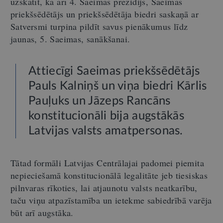
uzskatīt, ka arī 4. Saeimas prezidijs, Saeimas
priekšsēdētājs un priekšsēdētāja biedri saskaņā ar
Satversmi turpina pildīt savus pienākumus līdz
jaunas, 5. Saeimas, sanākšanai.
Attiecīgi Saeimas priekšsēdētājs
Pauls Kalniņš un viņa biedri Kārlis
Pauļuks un Jāzeps Rancāns
konstitucionāli bija augstākās
Latvijas valsts amatpersonas.
Tātad formāli Latvijas Centrālajai padomei piemita
nepieciešamā konstitucionālā legalitāte jeb tiesiskas
pilnvaras rīkoties, lai atjaunotu valsts neatkarību,
taču viņu atpazīstamība un ietekme sabiedrībā varēja
būt arī augstāka.