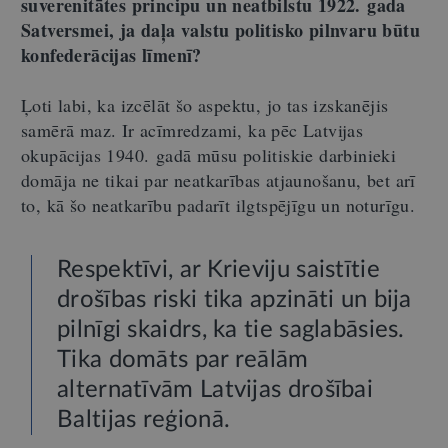
suverenitātes principu un neatbilstu 1922. gada
Satversmei, ja daļa valstu politisko pilnvaru būtu
konfederācijas līmenī?
Ļoti labi, ka izcēlāt šo aspektu, jo tas izskanējis
samērā maz. Ir acīmredzami, ka pēc Latvijas
okupācijas 1940. gadā mūsu politiskie darbinieki
domāja ne tikai par neatkarības atjaunošanu, bet arī
to, kā šo neatkarību padarīt ilgtspējīgu un noturīgu.
Respektīvi, ar Krieviju saistītie
drošības riski tika apzināti un bija
pilnīgi skaidrs, ka tie saglabāsies.
Tika domāts par reālām
alternatīvām Latvijas drošībai
Baltijas reģionā.