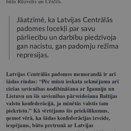
būtu Rūzvelts un Čērčils.
Jāatzīmē, ka Latvijas Centrālās
padomes locekļi par savu
pārliecību un darbību piedzīvoja
gan nacistu, gan padomju režīma
represijas.
Latvijas Centrālās padomes memorandā ir arī
šādas rindas: “Pēc mūsu ieskata sekmējama arī
ciešas savienības nodibināšana ar Igauniju un
Lietuvu un šīs savienības pārveidošana Baltijas
valstu konfederācijā, ja minētās valstis tam
piekristu.” Kā vērtējams šis priekšlikumus,
ņemot vērā, ka šādas konfederācijas izveide,
iespējams, būtu pretrunā ar Latvijas