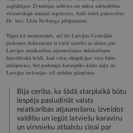
saglabājies Zviedrijas arhīvos un mūsu sabiedrības
vēsturiskajā atmiņā atgriezies, lielā mērā pateicoties
Dr. hist. Ulda Neiburga pētījumiem.
Tāpat kā memorands, arī šis Latvijas Centrālās
padomes dokuments ir cieši saistīts ar domu par
Latvijas neatkarības atjaunošanas deklarēšanu
hipotētiskā brīdī, kad vācu okupācijas vara būtu
atkāpusies, bet padomju karaspēks kādu daļu no
Latvijas teritorijas vēl nebūtu pārņēmis.
Bija cerība, ka šādā starplaikā būtu
iespēja pasludināt valsts
neatkarības atjaunošanu, izveidot
valdību un iegūt latviešu karavīru
un virsnieku atbalstu cīņai par