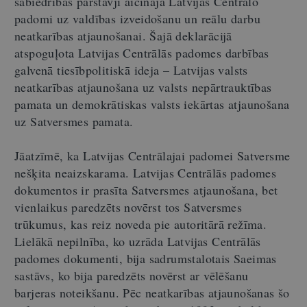
sabiedrības pārstāvji aicināja Latvijas Centrālo
padomi uz valdības izveidošanu un reālu darbu
neatkarības atjaunošanai. Šajā deklarācijā
atspoguļota Latvijas Centrālās padomes darbības
galvenā tiesībpolitiskā ideja – Latvijas valsts
neatkarības atjaunošana uz valsts nepārtrauktības
pamata un demokrātiskas valsts iekārtas atjaunošana
uz Satversmes pamata.
Jāatzīmē, ka Latvijas Centrālajai padomei Satversme
nešķita neaizskarama. Latvijas Centrālās padomes
dokumentos ir prasīta Satversmes atjaunošana, bet
vienlaikus paredzēts novērst tos Satversmes
trūkumus, kas reiz noveda pie autoritārā režīma.
Lielākā nepilnība, ko uzrāda Latvijas Centrālās
padomes dokumenti, bija sadrumstalotais Saeimas
sastāvs, ko bija paredzēts novērst ar vēlēšanu
barjeras noteikšanu. Pēc neatkarības atjaunošanas šo