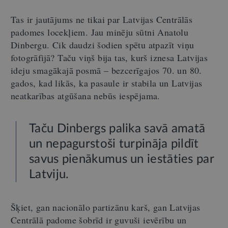
Tas ir jautājums ne tikai par Latvijas Centrālās
padomes locekļiem. Jau minēju sūtni Anatolu
Dinbergu. Cik daudzi šodien spētu atpazīt viņu
fotogrāfijā? Taču viņš bija tas, kurš iznesa Latvijas
ideju smagākajā posmā – bezcerīgajos 70. un 80.
gados, kad likās, ka pasaule ir stabila un Latvijas
neatkarības atgūšana nebūs iespējama.
Taču Dinbergs palika savā amatā
un nepagurstoši turpināja pildīt
savus pienākumus un iestāties par
Latviju.
Šķiet, gan nacionālo partizānu karš, gan Latvijas
Centrālā padome šobrīd ir guvuši ievērību un