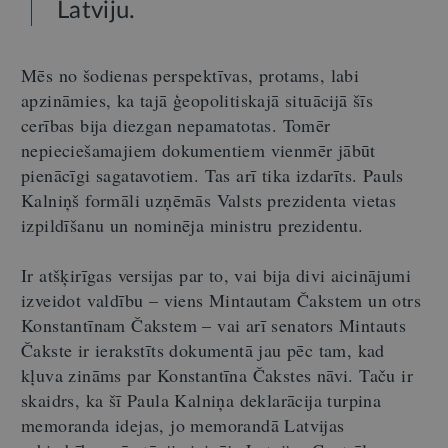
Latviju.
Mēs no šodienas perspektīvas, protams, labi
apzināmies, ka tajā ģeopolitiskajā situācijā šīs
cerības bija diezgan nepamatotas. Tomēr
nepieciešamajiem dokumentiem vienmēr jābūt
pienācīgi sagatavotiem. Tas arī tika izdarīts. Pauls
Kalniņš formāli uzņēmās Valsts prezidenta vietas
izpildīšanu un nominēja ministru prezidentu.
Ir atšķirīgas versijas par to, vai bija divi aicinājumi
izveidot valdību – viens Mintautam Čakstem un otrs
Konstantīnam Čakstem – vai arī senators Mintauts
Čakste ir ierakstīts dokumentā jau pēc tam, kad
kļuva zināms par Konstantīna Čakstes nāvi. Taču ir
skaidrs, ka šī Paula Kalniņa deklarācija turpina
memoranda idejas, jo memorandā Latvijas