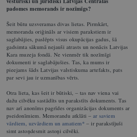
vēsturiski un juridiski Latvijas Centrālās
padomes memorands ir nozīmīgs?
Šeit būtu uzsveramas divas lietas. Pirmkārt,
memoranda oriģināls ar visiem parakstiem ir
saglabājies, paslēpts visus okupācijas gadus, šā
gadsimta sākumā nejauši atrasts un nonācis Latvijas
Kara muzeja fondā. Ne vienmēr tik nozīmīgi
dokumenti ir saglabājušies. Tas, ka mums ir
pieejams šāds Latvijas valstiskuma artefakts, pats
par sevi jau ir uzmanības vērts.
Otra lieta, kas šeit ir būtiski, – tas nav viena vai
dažu cilvēku sastādīts un parakstīts dokuments. Tas
nav arī anonīms pagrīdes organizācijas dokuments ar
pseidonīmiem. Memorandu atklāti –
ar saviem
vārdiem, uzvārdiem un amatiem*
– ir parakstījuši
simt astoņdesmit astoņi cilvēki.