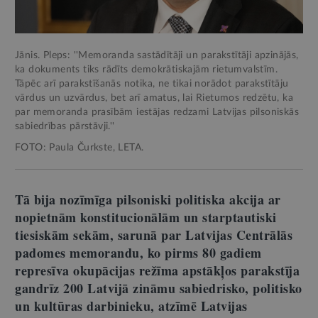
Jānis. Pleps: ''Memoranda sastādītāji un parakstītāji apzinājās,
ka dokuments tiks rādīts demokrātiskajām rietumvalstīm.
Tāpēc arī parakstīšanās notika, ne tikai norādot parakstītāju
vārdus un uzvārdus, bet arī amatus, lai Rietumos redzētu, ka
par memoranda prasībām iestājas redzami Latvijas pilsoniskās
sabiedrības pārstāvji.''
FOTO: Paula Čurkste, LETA.
Tā bija nozīmīga pilsoniski politiska akcija ar
nopietnām konstitucionālām un starptautiski
tiesiskām sekām, sarunā par Latvijas Centrālās
padomes memorandu, ko pirms 80 gadiem
represīva okupācijas režīma apstākļos parakstīja
gandrīz 200 Latvijā zināmu sabiedrisko, politisko
un kultūras darbinieku, atzīmē Latvijas