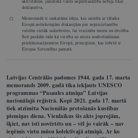
aktivitātēm, juridiskā valsts nepārtrauktība nebija tikai
deklaratīva.
Memorandā ir saskatāma ideja, kas saistīta ar tālaika
Eiropā notiekošajām diskusijām par nepieciešamību
valstīm ciešāk sadarboties, lai veicinātu mieru un drošību.
Šeit parādās tāda kā virzība uz miera nodrošināšanas
priekšnosacījumiem Eiropā, principiem, kas šobrīd ir
Eiropas Savienības pamatā.
Latvijas Centrālās padomes 1944. gada 17. marta
memorands
2009. gadā tika iekļauts UNESCO
programmas “Pasaules atmiņa” Latvijas
nacionālajā reģistrā. Kopš 2021. gada 17. martā
tiek atzīmēta Nacionālās pretošanās kustības
piemiņas diena. Vienlaikus šis akts joprojām,
šķiet, nav īsti novērtēts un – vēl jo vairāk – nav
ieņēmis vietu mūsu kolektīvajā atmiņā. Ar ko