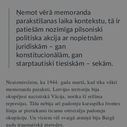
Ņemot vērā memoranda
parakstīšanas laika kontekstu, tā ir
patiešām nozīmīga pilsoniski
politiska akcija ar nopietnām
juridiskām – gan
konstitucionālām, gan
starptautiski tiesiskām – sekām.
Neaizmirsīsim, ka 1944. gada martā, kad tika vākti
memoranda paraksti, Latvijas teritoriju bija
okupējusi nacistiskā Vācija, notika šī režīma
represijas. Tālu nebija arī padomju karaspēka frontes
līnija ar pietiekami ticamu otrreizēju padomju
okupāciju. Un visiem vēl svaigā atmiņā bija Baigā
gada traumatiskā pieredze.