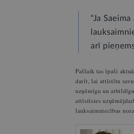
"Ja Saeima 
lauksaimnie
arī pieņem
Pašlaik tas īpaši aktu
darīt, lai attīstītu s
uzņēmīgu un atbildīgu
attīstīsies uzņēmējdar
lauksaimniecības nozar