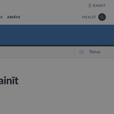
IENĀKT
AS
ARHĪVS
MEKLĒT
Tēmas
inīt