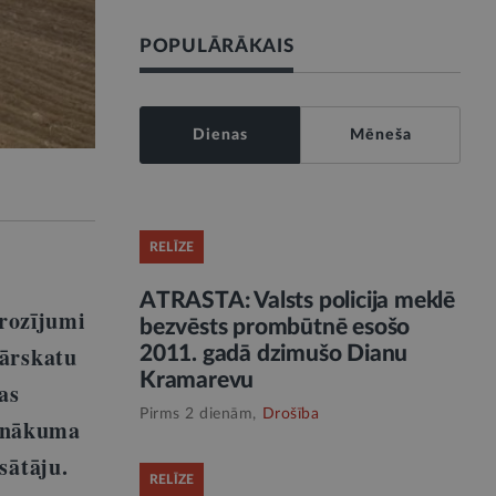
POPULĀRĀKAIS
Dienas
Mēneša
RELĪZE
ATRASTA: Valsts policija meklē
rozījumi
bezvēsts prombūtnē esošo
ārskatu
2011. gadā dzimušo Dianu
Kramarevu
as
Pirms 2 dienām,
Drošība
ienākuma
ātāju.
RELĪZE