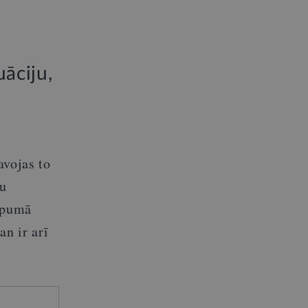
āciju,
avojas to
du
kopumā
an ir arī