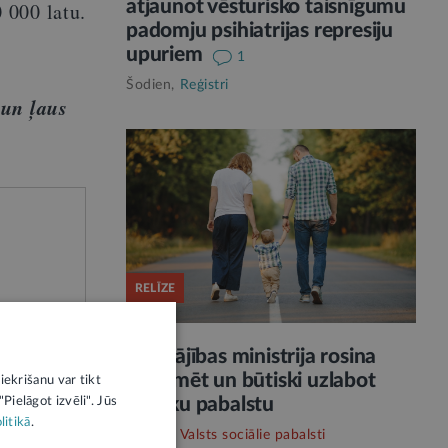
atjaunot vēsturisko taisnīgumu
 000 latu.
padomju psihiatrijas represiju
upuriem
1
Šodien,
Reģistri
 un ļaus
RELĪZE
Labklājības ministrija rosina
reformēt un būtiski uzlabot
iekrišanu var tikt
vecāku pabalstu
Pielāgot izvēli". Jūs
litikā
.
Šodien,
Valsts sociālie pabalsti