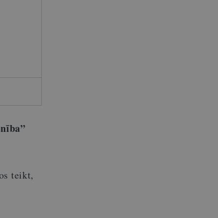
enība”
s teikt,