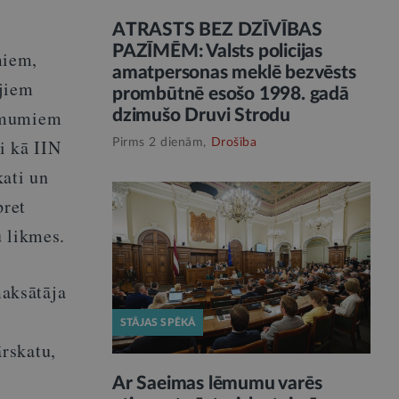
ATRASTS BEZ DZĪVĪBAS
PAZĪMĒM: Valsts policijas
miem,
amatpersonas meklē bezvēsts
jiem
prombūtnē esošo 1998. gadā
dzimušo Druvi Strodu
ņēmumiem
i kā IIN
Pirms 2 dienām,
Drošība
ati un
pret
u likmes.
aksātāja
STĀJAS SPĒKĀ
rskatu,
Ar Saeimas lēmumu varēs