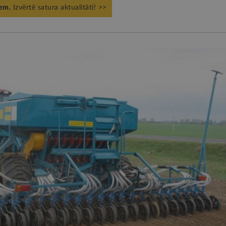
iem.
Izvērtē satura aktualitāti! >>