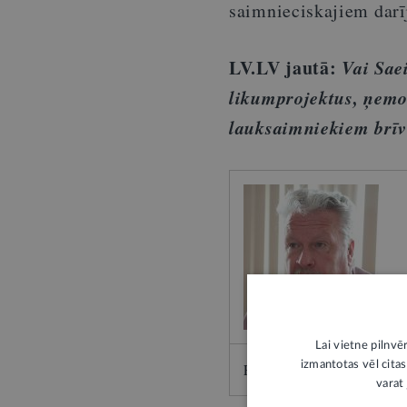
saimnieciskajiem darī
LV.LV jautā:
Vai Saei
likumprojektus, ņemot
lauksaimniekiem brīv
Lai vietne pilnvē
izmantotas vēl citas
Foto: Māris Kaparkalējs, 
varat 