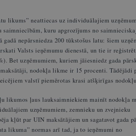
atu likums” neattiecas uz individuālajiem uzņēmu
u saimniecībām, kuru apgrozījums no saimnieciska
jā gadā nepārsniedza 200 tūkstošus latu: šiem uz
rskati Valsts ieņēmumu dienestā, un tie ir reģistrēt
%). Bet uzņēmumiem, kuriem jāiesniedz gada pārsk
 maksātāji, nodokļa likme ir 15 procenti. Tādējādi 
eicējiem valstī piemērotas krasi atšķirīgas nodokļ
ļu likumos ļaus lauksaimniekiem mainīt nodokļa m
dividuālajiem uzņēmumiem, zemnieku un zvejnieku
ēja kļūt par UIN maksātājiem un sagatavot gada pā
ata likuma” normas arī tad, ja to ieņēmumi no