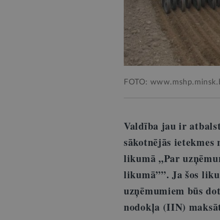
FOTO: www.mshp.minsk.
Valdība jau ir atbal
sākotnējās ietekmes
likumā „Par uzņēmu
likumā””. Ja šos lik
uzņēmumiem būs dota 
nodokļa (IIN) maksā