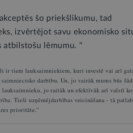
akceptēs šo priekšlikumu, tad
ks, izvērtējot savu ekonomisko situ
s atbilstošu lēmumu. "
āli ir tiem lauksaimniekiem, kuri investē vai arī gat
avu saimniecisko darbību. Un, jo vairāk mums būs šā
 lauksaimnieku, jo raitāk un efektīvāk arī valstī 
bība. Tieši uzņēmējdarbības veicināšana - tā patlab
es prioritāte.”