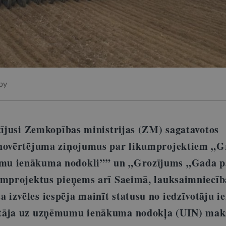
by
stījusi Zemkopības ministrijas (ZM) sagatavotos
 novērtējuma ziņojumus par likumprojektiem „G
mu ienākuma nodokli”” un „Grozījums „Gada p
umprojektus pieņems arī Saeimā, lauksaimniecīb
izvēles iespēja mainīt statusu no iedzīvotāju 
tāja uz uzņēmumu ienākuma nodokļa (UIN) maks