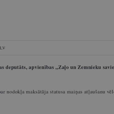
 LV
as deputāts, apvienības „Zaļo un Zemnieku savi
par nodokļa maksātāja statusa maiņas atļaušanu vēlo