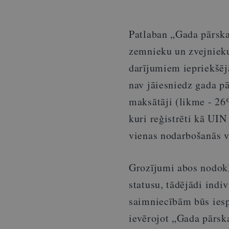
Patlaban „Gada pārsk
zemnieku un zvejniek
darījumiem iepriekšē
nav jāiesniedz gada pā
maksātāji (likme - 26
kuri reģistrēti kā UIN
vienas nodarbošanās v
Grozījumi abos nodok
statusu, tādējādi in
saimniecībām būs iesp
ievērojot „Gada pārsk