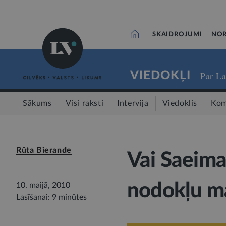
SKAIDROJUMI
NOR
VIEDOKĻI
Par La
Sākums
Visi raksti
Intervija
Viedoklis
Kom
Rūta Bierande
Vai Saeima
nodokļu ma
10. maijā, 2010
Lasīšanai: 9 minūtes