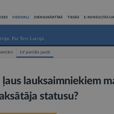
ISES
VIEDOKĻI
DIENASKĀRTĪBĀ
TIESĀS
E-KONSULTĀCIJ
tviju. Par Tevi Latvijā.
entārs
LV portāls jautā
 ļaus lauksaimniekiem ma
ksātāja statusu?