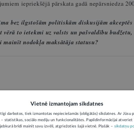
jumiem iepriekšējā pārskata gadā nepārsniedza 200
ma bez ilgstošām politiskām diskusijām akceptēs
 vērā to ietekmi uz valsts un pašvaldību budžetu,
i mainīt nodokļa maksātāja statusu?
Vietnē izmantojam sīkdatnes
rtīgi darbotos, tiek izmantotas nepieciešamās (obligātās) sīkdatnes. Ar Jūsu p
 – statistikas, sociālo mediju un funkcionalitātes. Papildinformācijai atveriet "
LV
jebkurā brīdī mainīt savu izvēli, atgriežoties šajā vietnē. Plašāk –
sīkdatņu po