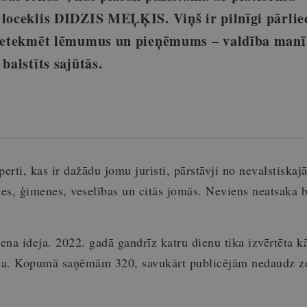
 loceklis DIDZIS MEĻĶIS. Viņš ir pilnīgi pārliec
a ietekmēt lēmumus un pieņēmums – valdība manī
balstīts sajūtās.
erti, kas ir dažādu jomu juristi, pārstāvji no nevalstiskaj
des, ģimenes, veselības un citās jomās. Neviens neatsaka
viena ideja. 2022. gadā gandrīz katru dienu tika izvērtēta k
tīva. Kopumā saņēmām 320, savukārt publicējām nedaudz 