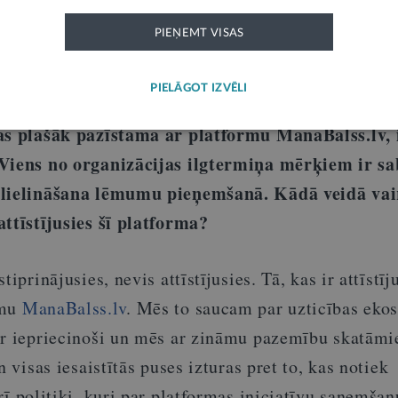
ās.
PIEŅEMT VISAS
PIELĀGOT IZVĒLI
ā labuma nevalstiskā organizācija “Sabiedrības
kas plašāk pazīstama ar platformu ManaBalss.lv, 
 Viens no organizācijas ilgtermiņa mērķiem ir sa
alielināšana lēmumu pieņemšanā. Kādā veidā va
attīstījusies šī platforma?
iprinājusies, nevis attīstījusies. Tā, kas ir attīstīju
rmu
ManaBalss.lv
. Mēs to saucam par uzticības eko
ir iepriecinoši un mēs ar zināmu pazemību skatāmie
n visas iesaistītās puses izturas pret to, kas notiek
arī politiķi, kuri par platformas iniciatīvu saņemša