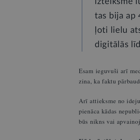
izteiksmē 
tas bija ap
ļoti lielu 
digitālās lī
Esam ieguvuši arī med
zina, ka faktu pārbaud
Arī attieksme no ideju
pienāca kādas nepublic
būs nikns vai apvainoj