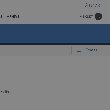
IENĀKT
AS
ARHĪVS
MEKLĒT
Tēmas
eklis.