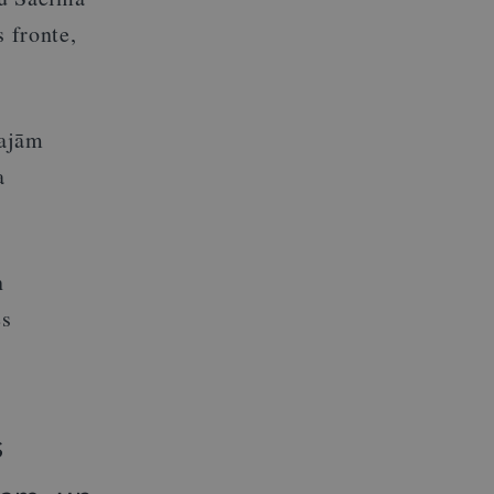
s fronte,
kajām
a
n
es
s