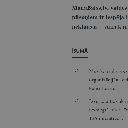
ManaBalss.lv, valdes
pilsoņiem ir iespēj
neklausās – vairāk ir 
ĪSUMĀ
Mūs konsultē eksp
organizācijām vi
konsultāciju.
Izvērtēta tiek ik
iesniegtā inicia
125 iniciatīvas.