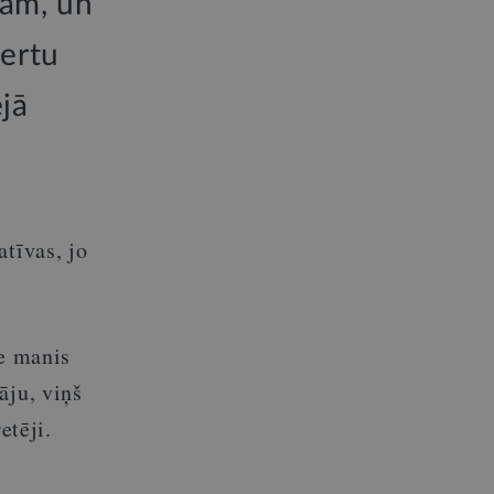
jam, un
pertu
ējā
atīvas, jo
ie manis
āju, viņš
etēji.