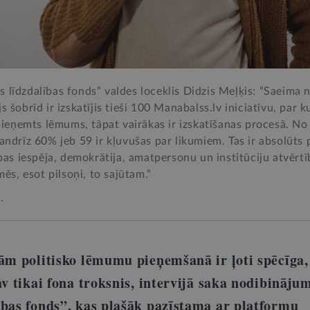
līdzdalības fonds” valdes loceklis Didzis Meļķis: “Saeima n
s šobrīd ir izskatījis tieši 100 Manabalss.lv iniciatīvu, par 
 pieņemts lēmums, tāpat vairākas ir izskatīšanas procesā. No
andrīz 60% jeb 59 ir kļuvušas par likumiem. Tas ir absolūts 
ības iespēja, demokrātija, amatpersonu un institūciju atvērt
mēs, esot pilsoņi, to sajūtam.”
.
vām politisko lēmumu pieņemšanā ir ļoti spēcīga,
av tikai fona troksnis, intervijā saka nodibināju
ības fonds”, kas plašāk pazīstama ar platformu