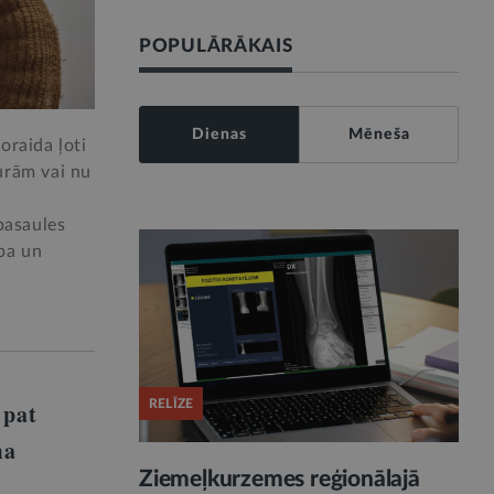
POPULĀRĀKAIS
Dienas
Mēneša
oraida ļoti
kurām vai nu
pasaules
ība un
RELĪZE
 pat
ma
Ziemeļkurzemes reģionālajā