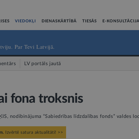
ISES
VIEDOKĻI
DIENASKĀRTĪBĀ
TIESĀS
E-KONSULTĀCIJ
tviju. Par Tevi Latvijā.
entārs
LV portāls jautā
ai fona troksnis
S, nodibinājuma “Sabiedrības līdzdalības fonds” valdes loc
m.
Izvērtē satura aktualitāti! >>