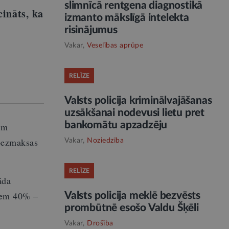
slimnīcā rentgena diagnostikā
ināts, ka
izmanto mākslīgā intelekta
risinājumus
Vakar,
Veselības aprūpe
RELĪZE
Valsts policija kriminālvajāšanas
uzsākšanai nodevusi lietu pret
bankomātu apzadzēju
ām
 bezmaksas
Vakar,
Noziedzība
RELĪZE
āda
zem 40% –
Valsts policija meklē bezvēsts
prombūtnē esošo Valdu Šķēli
Vakar,
Drošība