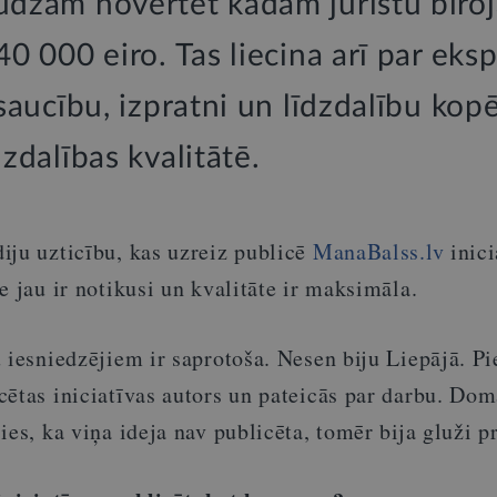
lūdzām novērtēt kādam juristu biro
 40 000 eiro. Tas liecina arī par eks
atsaucību, izpratni un līdzdalību kop
dzdalības kvalitātē.
iju uzticību, kas uzreiz publicē
ManaBalss.lv
inici
e jau ir notikusi un kvalitāte ir maksimāla.
 iesniedzējiem ir saprotoša. Nesen biju Liepājā. P
ētas iniciatīvas autors un pateicās par darbu. Dom
ies, ka viņa ideja nav publicēta, tomēr bija gluži pr