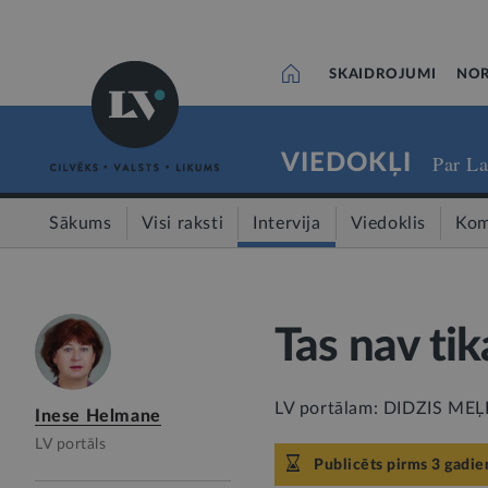
SKAIDROJUMI
NOR
VIEDOKĻI
Par La
Sākums
Visi raksti
Intervija
Viedoklis
Kom
Tas nav tik
LV portālam: DIDZIS MEĻĶI
Inese Helmane
LV portāls
Publicēts pirms 3 gadie