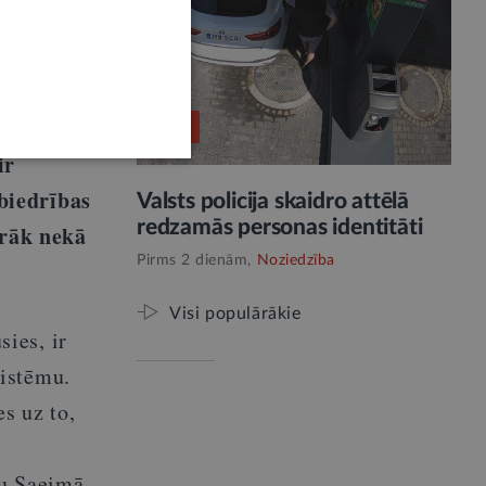
RELĪZE
ir
biedrības
Valsts policija skaidro attēlā
redzamās personas identitāti
irāk nekā
Pirms 2 dienām,
Noziedzība
Visi populārākie
sies, ir
sistēmu.
s uz to,
nu Saeimā