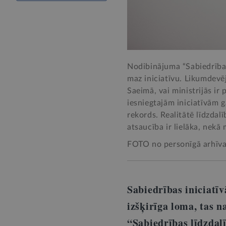
Nodibinājuma “Sabiedrības 
maz iniciatīvu. Likumdevēj
Saeimā, vai ministrijās ir
iesniegtajām iniciatīvām g
rekords. Realitātē līdzdal
atsaucība ir lielāka, nekā 
FOTO no personīgā arhīva
Sabiedrības iniciatī
izšķirīga loma, tas n
“Sabiedrības līdzdal