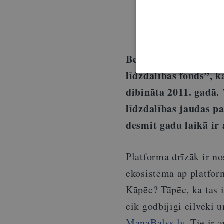
iesnieguma tiesīb
Bezpeļņas sabiedrisk
līdzdalības fonds”, 
dibināta 2011. gadā.
līdzdalības jaudas p
desmit gadu laikā ir 
Platforma drīzāk ir nost
ekosistēma ap platfo
Kāpēc? Tāpēc, ka tas 
cik godbijīgi cilvēki u
ManaBalss.lv
. Tie ir 