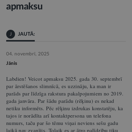
apmaksu
JAUTĀ:
J
04. novembrī, 2025
Jānis
Labdien
!
Veicot apmaksu 2025. gada 30.
septembrī
par ārstēšanos slimnīcā
,
es uzzināju, ka man ir
parāds par līdzīga rakstura pakalpojumiem no 2019.
gada janvāra. Par šādu parādu (rēķinu) es nekad
netiku informēts. Pēc rēķinu izdrukas konstatēju, ka
tajos ir norādīta arī kontaktpersona un telefona
numurs, taču par šo tēmu viņai neviens sešu gadu
laikā nav zvanījis.
Tolaik
es ar ātro palīdzību tiku