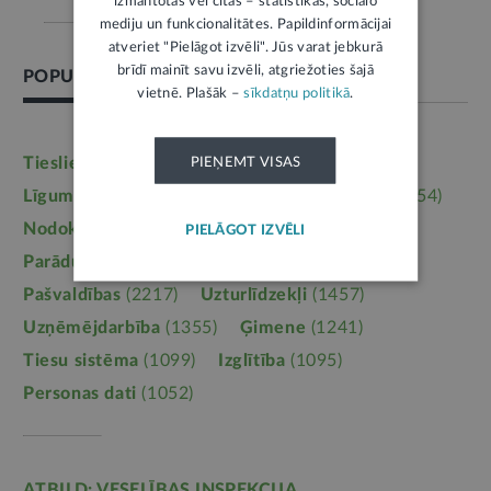
izmantotas vēl citas – statistikas, sociālo
mediju un funkcionalitātes. Papildinformācijai
atveriet "Pielāgot izvēli". Jūs varat jebkurā
brīdī mainīt savu izvēli, atgriežoties šajā
POPULĀRĀKĀS TĒMAS
vietnē. Plašāk –
sīkdatņu politikā
.
Tieslietas
(6246)
Darba tiesības
(5764)
PIEŅEMT VISAS
Līgumi, dokumenti
(5364)
Īpašumtiesības
(3954)
Nodokļi
(3710)
Mājoklis
(3142)
PIELĀGOT IZVĒLI
Parādu piedziņa
(2558)
Labklājība
(2254)
Pašvaldības
(2217)
Uzturlīdzekļi
(1457)
Uzņēmējdarbība
(1355)
Ģimene
(1241)
Tiesu sistēma
(1099)
Izglītība
(1095)
Personas dati
(1052)
ATBILD: VESELĪBAS INSPEKCIJA