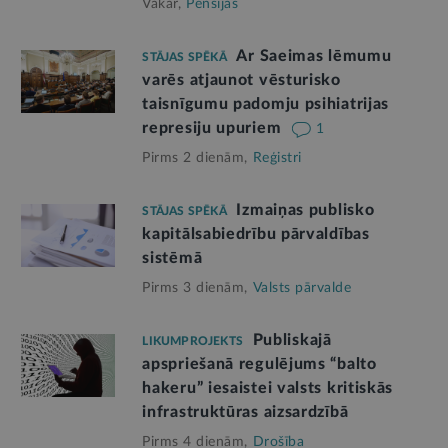
Vakar,
Pensijas
Ar Saeimas lēmumu
STĀJAS SPĒKĀ
varēs atjaunot vēsturisko
taisnīgumu padomju psihiatrijas
represiju upuriem
1
Pirms 2 dienām,
Reģistri
Izmaiņas publisko
STĀJAS SPĒKĀ
kapitālsabiedrību pārvaldības
sistēmā
Pirms 3 dienām,
Valsts pārvalde
Publiskajā
LIKUMPROJEKTS
apspriešanā regulējums “balto
hakeru” iesaistei valsts kritiskās
infrastruktūras aizsardzībā
Pirms 4 dienām,
Drošība