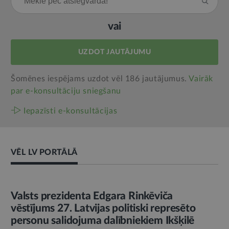
vai
UZDOT JAUTĀJUMU
Šomēnes iespējams uzdot vēl 186 jautājumus.
Vairāk
par e‑konsultāciju sniegšanu
Iepazīsti e-konsultācijas
VĒL LV PORTĀLĀ
AMATPERSONAS RUNA
Valsts prezidenta Edgara Rinkēviča
vēstījums 27. Latvijas politiski represēto
personu salidojuma dalībniekiem Ikšķilē