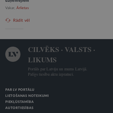
uzņēmējiem
Vakar,
Ārlietas
Rādīt vēl
CILVĒKS · VALSTS ·
LIKUMS
Portāls par Latviju un mums Latvijā.
Palīgs tiesību aktu izpratnei.
PAR LV PORTĀLU
LIETOŠANAS NOTEIKUMI
PIEKĻŪSTAMĪBA
AUTORTIESĪBAS