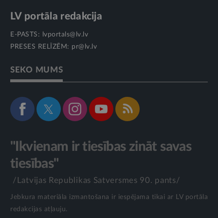
LV portāla redakcija
E-PASTS:
lvportals@lv.lv
PRESES RELĪZĒM:
pr@lv.lv
SEKO MUMS
"Ikvienam ir tiesības zināt savas
tiesības"
/Latvijas Republikas Satversmes 90. pants/
Jebkura materiāla izmantošana ir iespējama tikai ar LV portāla
redakcijas atļauju.