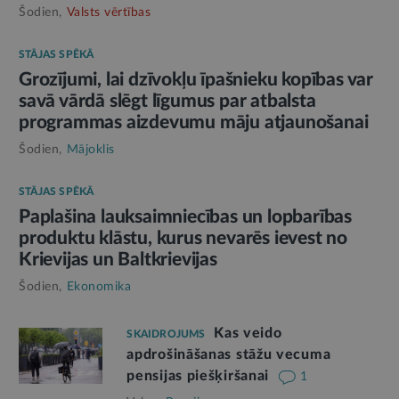
Šodien,
Valsts vērtības
STĀJAS SPĒKĀ
Grozījumi, lai dzīvokļu īpašnieku kopības var
savā vārdā slēgt līgumus par atbalsta
programmas aizdevumu māju atjaunošanai
Šodien,
Mājoklis
STĀJAS SPĒKĀ
Paplašina lauksaimniecības un lopbarības
produktu klāstu, kurus nevarēs ievest no
Krievijas un Baltkrievijas
Šodien,
Ekonomika
Kas veido
SKAIDROJUMS
apdrošināšanas stāžu vecuma
pensijas piešķiršanai
1