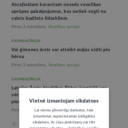
Atvaļinātam karavīram nesedz veselības
aprūpes pakalpojumus, kas netiek segti no
valsts budžeta līdzekļiem
Pirms 2 mēnešiem,
Veselības aprūpe
E-KONSULTĀCIJA
Vai ģimenes ārsts var atteikt mājas vizīti pie
bērna
Pirms 5 mēnešiem,
Veselības aprūpe
E-KONSULTĀCIJA
Latvijas Ārstu biedrības Ētikas komisijā var
vērsties neatkarīgi no citu iestāžu
Vietnē izmantojam sīkdatnes
pieņemtajiem lēmumiem
Pirms 7 mēnešiem,
Veselības aprūpe
Lai vietne pilnvērtīgi darbotos, tiek
izmantotas nepieciešamās (obligātās)
sīkdatnes. Ar Jūsu piekrišanu var tikt
Viss par šo tēmu