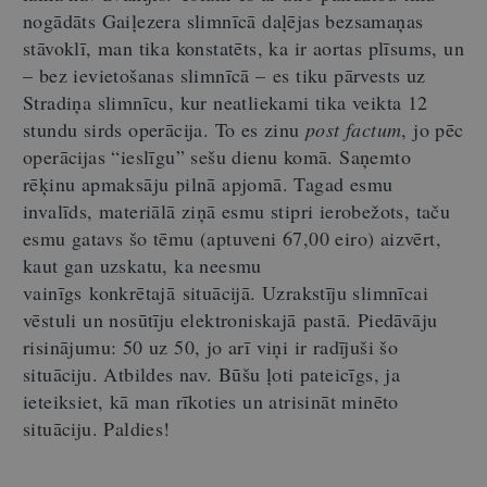
nogādāt
s
Gaiļezera slimnīcā daļējas bezsamaņas
stāvoklī, man tika konstatēts, ka ir aortas plīsums
,
un
–
bez ievietošanas slimnīcā
–
es tiku pārvests uz
Stradiņa slimnīcu, kur neatliekami tika veikta 12
stundu sirds operācija. To es zinu
post
factum
, jo pēc
operācijas
“i
eslīgu
”
sešu dienu komā. Saņemto
rēķinu apmaksāju pilnā apjomā. Tagad esmu
invalīds, materiālā ziņā esmu stipri ierobežots, taču
esmu gatavs šo tēmu (aptuveni 67,00
eiro) aizvērt,
kaut gan uzskatu, ka neesmu
vainīgs
konkrētajā
situācijā.
Uzrakstīju slimnīcai
vēstuli un nosūtīju elektronisk
ajā
past
ā
.
P
iedāvāju
risinājumu: 50 uz 50, jo arī viņi ir radījuši šo
situāciju. Atbildes nav. Būšu ļoti pateicīgs, ja
ieteiksiet
,
kā man rīkoties un atrisināt minēto
situāciju. Paldies
!