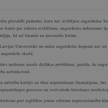
ētu pārvaldīt padomei, kuru nav ievēlējusi augstskolas S
me lemtu par rektora ievēlēšanu, augstskolas nekustamo ī
tēģiju, kā arī finanšu un personāla lietām.
a Latvijas Universitāte un mūsu augstskolas kopumā nav un 
augstskolu skaitā.
tātes nedienas atsedz dziļākas problēmas, parāda, ka augs
dība nefunkcionē.
u attīstību kavējis ne tikai nepietiekams finansējums, bet 
tarptautiskajos procesos un svešvalodu lietošanas ierobežo
 attieksme pret izglītības jomas reformu nepieciešamību kļ