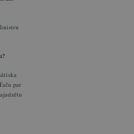
inistru
u?
mātiska
 Taču par
vajadzētu