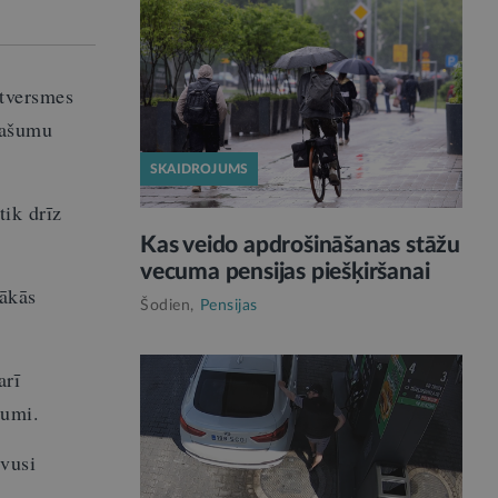
atversmes
pašumu
SKAIDROJUMS
tik drīz
Kas veido apdrošināšanas stāžu
vecuma pensijas piešķiršanai
tākās
Šodien,
Pensijas
arī
jumi.
uvusi