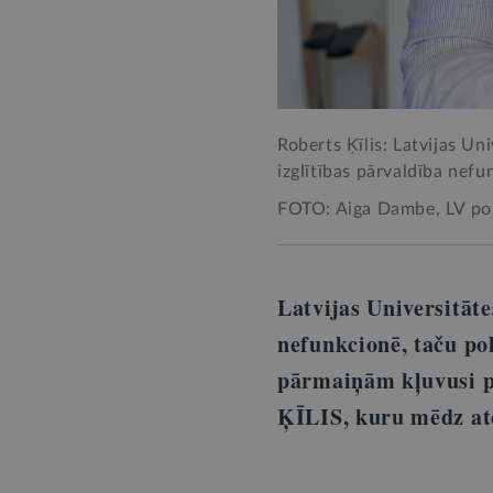
Roberts Ķīlis: Latvijas Un
izglītības pārvaldība nefun
FOTO: Aiga Dambe, LV po
Latvijas Universitāte
nefunkcionē, taču po
pārmaiņām kļuvusi p
ĶĪLIS, kuru mēdz at