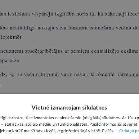
s ieviešana vispārējā izglītībā noris tā, kā sākotnēji iecer
skas neatlaidīgā nostāja savu lēmumu īstenošanā vedina d
 ietekmēt.
s neuzņemt studētgribētājus ar zemiem centralizēto eksām
epareiza.
dz, ka pa vecam turpināt vairs nevar, tā akceptē pārmaiņa
.
Vietnē izmantojam sīkdatnes
es rektora ievēlēšanas problēmas aktualizējušas
rtīgi darbotos, tiek izmantotas nepieciešamās (obligātās) sīkdatnes. Ar Jūsu p
ldības modeļa maiņu. Vai un ko tajā vajadzētu m
 – statistikas, sociālo mediju un funkcionalitātes. Papildinformācijai atveriet "
jebkurā brīdī mainīt savu izvēli, atgriežoties šajā vietnē. Plašāk –
sīkdatņu po