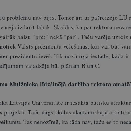
u problēmu nav bijis. Tomēr arī ar pašreizējo LU 
 varēja izdarīt labāk. Skaidrs, ka par rektoru nevar
vairāk balsu “pret” nekā “par”. Taču varēja uzreiz 
 notiek Valsts prezidenta vēlēšanās, kur var būt vai
mēr prezidentu ievēl. Tik nozīmīgā iestādē, kāda ir
adījumam vajadzēja būt plānam B un C.
ama Muižnieka līdzšinējā darbība rektora amatā
kā Latvijas Universitātē ir iesākta būtisku struktūr
s projekti. Taču augstskolas akadēmiskajā attīstībā
eikumu. Tas nenozīmē, ka tāda nav, taču es to nes