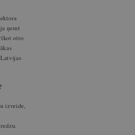
rektora
ēja ņemt
rīkot otro
rākas
 Latvijas
?
u izveide,
aredzu.