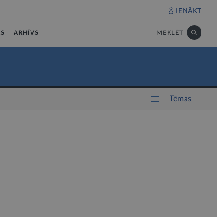
IENĀKT
AS
ARHĪVS
MEKLĒT
Tēmas