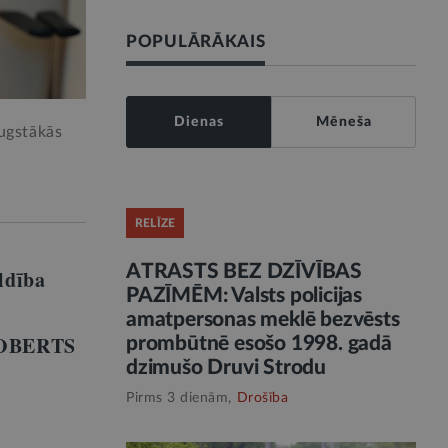
POPULĀRĀKAIS
Dienas
Mēneša
augstākās
RELĪZE
ATRASTS BEZ DZĪVĪBAS
ldība
PAZĪMĒM: Valsts policijas
amatpersonas meklē bezvēsts
 ROBERTS
prombūtnē esošo 1998. gadā
dzimušo Druvi Strodu
Pirms 3 dienām,
Drošība