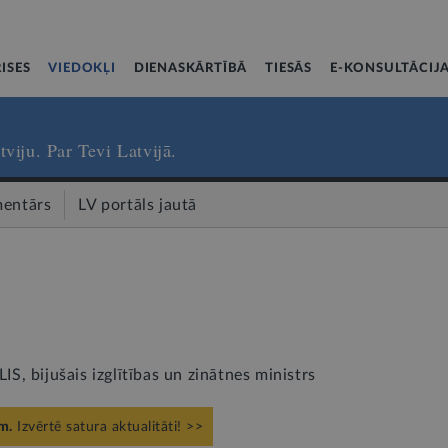
ISES
VIEDOKĻI
DIENASKĀRTĪBĀ
TIESĀS
E-KONSULTĀCIJ
tviju. Par Tevi Latvijā.
entārs
LV portāls jautā
, bijušais izglītības un zinātnes ministrs
m.
Izvērtē satura aktualitāti! >>