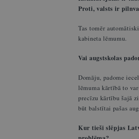
Proti, valsts ir pilnv
Tas tomēr automātiski
kabineta lēmumu.
Vai augstskolas pado
Domāju, padome iecelt
lēmuma kārtībā to varē
precīzu kārtību šajā z
būt balstītai pašas aug
Kur tieši slēpjas Lat
problēma?