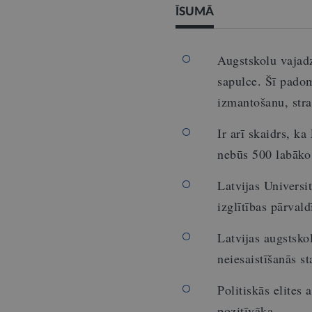
ĪSUMĀ
Augstskolu vajadz
sapulce. Šī pado
izmantošanu, stra
Ir arī skaidrs, k
nebūs 500 labāko 
Latvijas Universi
izglītības pārval
Latvijas augstskol
neiesaistīšanās s
Politiskās elites
pozitīvāka.