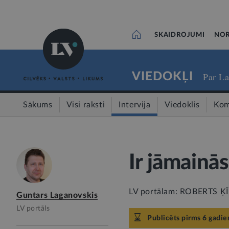
SKAIDROJUMI
NOR
VIEDOKĻI
Par La
Sākums
Visi raksti
Intervija
Viedoklis
Kom
Ir jāmainās
LV portālam: ROBERTS ĶĪLIS
Guntars Laganovskis
LV portāls
Publicēts pirms 6 gadie