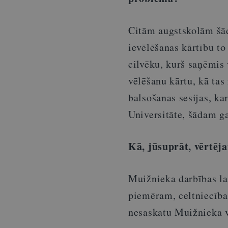
Citām augstskolām šād
ievēlēšanas kārtību to
cilvēku, kurš saņēmis 
vēlēšanu kārtu, kā tas
balsošanas sesijas, ka
Universitāte, šādam g
Kā, jūsuprāt, vērtēj
Muižnieka darbības lai
piemēram, celtniecība
nesaskatu Muižnieka v