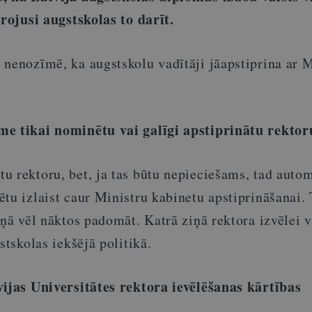
arojusi augstskolas to darīt.
 nenozīmē, ka augstskolu vadītāji jāapstiprina ar M
me tikai nominētu vai galīgi apstiprinātu rektor
u rektoru, bet, ja tas būtu nepieciešams, tad auto
tu izlaist caur Ministru kabinetu apstiprināšanai.
iņā vēl nāktos padomāt. Katrā ziņā rektora izvēlei 
stskolas iekšējā politikā.
vijas Universitātes rektora ievēlēšanas kārtības