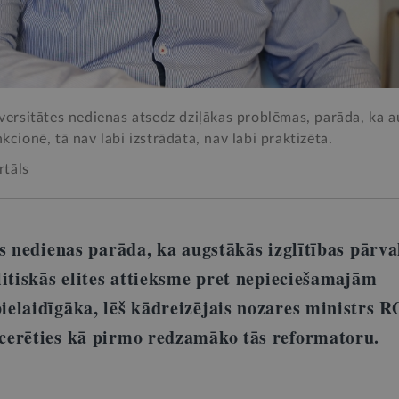
iversitātes nedienas atsedz dziļākas problēmas, parāda, ka 
kcionē, tā nav labi izstrādāta, nav labi praktizēta.
rtāls
s nedienas parāda, ka augstākās izglītības pārva
litiskās elites attieksme pret nepieciešamajām
ielaidīgāka, lēš kādreizējais nozares ministrs
cerēties kā pirmo redzamāko tās reformatoru.