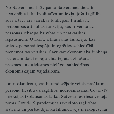
No Satversmes 112. panta Satversmes tiesa ir
atvasinājusi, ka kvalitatīva un iekļaujoša izglītība
sevī ietver arī vairākas funkcijas. Pirmkārt,
personības attīstības funkciju, kas ir vērsta uz
personas iekšējās brīvības un neatkarības
izpausmēm. Otrkārt, iekļaušanās funkciju, kas
sniedz personai iespēju integrēties sabiedrībā,
pieņemot tās vērtības. Savukārt ekonomiskā funkcija
ikvienam dod iespēju viņa iegūtās zināšanas,
prasmes un attieksmes pielāgot sabiedrības
ekonomiskajām vajadzībām.
Lai noskaidrotu, vai likumdevējs ir veicis pasākumus
personu tiesību uz izglītību nodrošināšanai Covid-19
infekcijas izplatīšanās laikā, Satversmes tiesa vērtēja
pirms Covid-19 pandēmijas izveidoto izglītības
sistēmu un pārbaudīja, kā likumdevējs ir rīkojies, lai