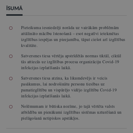
ĪSUMĀ
Pieteikuma iesniedzēji norāda uz vairākām problēmām
attālināto mācību īstenošanā – esot negatīvi ietekmētas
izglītības iespējas un pieejamība, tāpat ciešot arī izglītības
kvalitāte.
Satversmes tiesa vērtēja apstrīdētās normas tiktāl, ciktāl
tās attiecās uz izglītības procesa organizāciju Covid-19
infekcijas izplatīšanās laikā.
Satversmes tiesa atzina, ka likumdevējs ir veicis
pasākumus, lai nodrošinātu personu tiesības uz
pamatizglītību un vispārējo vidējo izglītību Covid-19
infekcijas izplatīšanās laikā.
Nolēmumam ir būtiska nozīme, jo tajā vērtēta valsts
atbildība un pienākumi izglītības sistēmas uzturēšanā un
pielāgošanā netipiskos apstākļos.