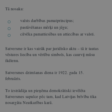
Tā nosaka:
valsts darbības pamatprincipus;
pastāvēšanas mērķi un jēgu;
cilvēka pamattiesības un attiecības ar valsti.
Satversme ir kas vairāk par juridisko aktu – tā ir tautas
vēstures liecība un vērtību simbols, kas caurvij mūsu
ikdienu.
Satversmes dzimšanas diena ir 1922. gada 15.
februāris.
To izstrādāja un pieņēma demokrātiski ievēlēta
Satversmes sapulce pēc tam, kad Latvijas brīvība tika
nosargāta Neatkarības karā.