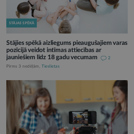
STĀJAS SPĒKĀ
Stājies spēkā aizliegums pieaugušajiem varas
pozīcijā veidot intīmas attiecības ar
jauniešiem līdz 18 gadu vecumam
2
Pirms 3 nedēļām,
Tieslietas