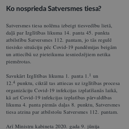
Ko nosprieda Satversmes tiesa?
Satversmes tiesa nolēma izbeigt tiesvedību lietā,
daļā par Izglītības likuma 14. panta 45. punkta
atbilstību Satversmes 112. pantam, jo tās regulē
tiesisko situāciju pēc Covid-19 pandēmijas beigām
un attiecībā uz pieteikuma iesniedzējiem netika
piemērotas.
1
Savukārt Izglītības likuma 1. panta 1.
un
4
12.
punktu, ciktāl tas attiecas uz izglītības procesa
organizāciju Covid-19 infekcijas izplatīšanās laikā,
kā arī Covid-19 infekcijas izplatības pārvaldības
likuma 4. panta pirmās daļas 8. punktu, Satversmes
tiesa atzina par atbilstošu Satversmes 112. pantam.
Arī Ministru kabineta 2020. gada 9. jūnija