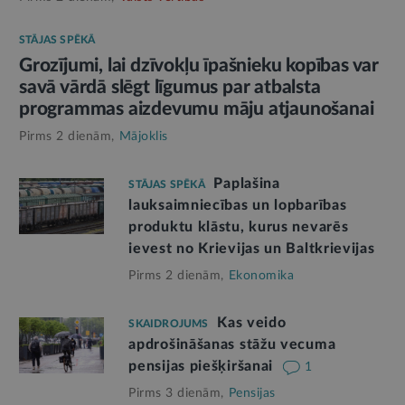
STĀJAS SPĒKĀ
Grozījumi, lai dzīvokļu īpašnieku kopības var
savā vārdā slēgt līgumus par atbalsta
programmas aizdevumu māju atjaunošanai
Pirms 2 dienām,
Mājoklis
Paplašina
STĀJAS SPĒKĀ
lauksaimniecības un lopbarības
produktu klāstu, kurus nevarēs
ievest no Krievijas un Baltkrievijas
Pirms 2 dienām,
Ekonomika
Kas veido
SKAIDROJUMS
apdrošināšanas stāžu vecuma
pensijas piešķiršanai
1
Pirms 3 dienām,
Pensijas