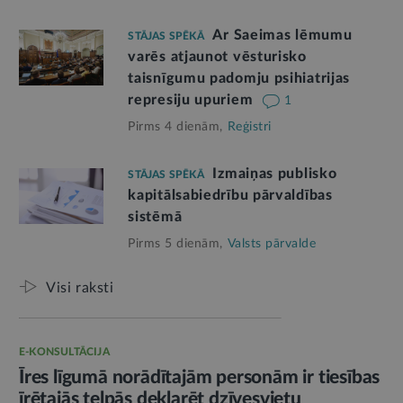
Ar Saeimas lēmumu
STĀJAS SPĒKĀ
varēs atjaunot vēsturisko
taisnīgumu padomju psihiatrijas
represiju upuriem
1
Pirms 4 dienām,
Reģistri
Izmaiņas publisko
STĀJAS SPĒKĀ
kapitālsabiedrību pārvaldības
sistēmā
Pirms 5 dienām,
Valsts pārvalde
Visi raksti
E-KONSULTĀCIJA
Īres līgumā norādītajām personām ir tiesības
īrētajās telpās deklarēt dzīvesvietu