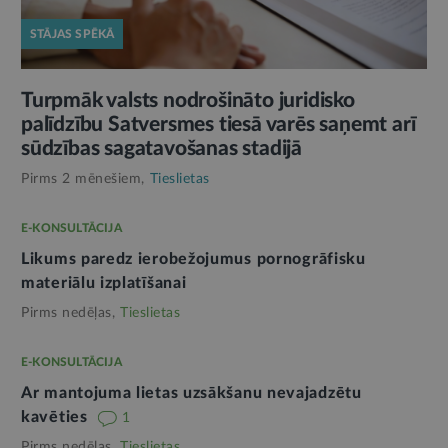
STĀJAS SPĒKĀ
Turpmāk valsts nodrošināto juridisko
palīdzību Satversmes tiesā varēs saņemt arī
sūdzības sagatavošanas stadijā
Pirms 2 mēnešiem,
Tieslietas
E-KONSULTĀCIJA
Likums paredz ierobežojumus pornogrāfisku
materiālu izplatīšanai
Pirms nedēļas,
Tieslietas
E-KONSULTĀCIJA
Ar mantojuma lietas uzsākšanu nevajadzētu
kavēties
1
Pirms nedēļas,
Tieslietas