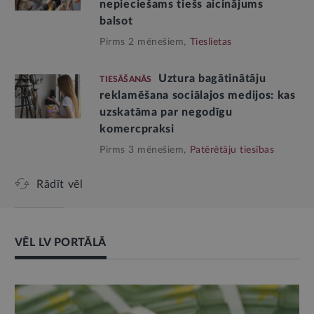
nepieciešams tiešs aicinājums
balsot
Pirms 2 mēnešiem,
Tieslietas
Uztura bagātinātāju
TIESĀŠANĀS
reklamēšana sociālajos medijos: kas
uzskatāma par negodīgu
komercpraksi
Pirms 3 mēnešiem,
Patērētāju tiesības
Rādīt vēl
VĒL LV PORTĀLĀ