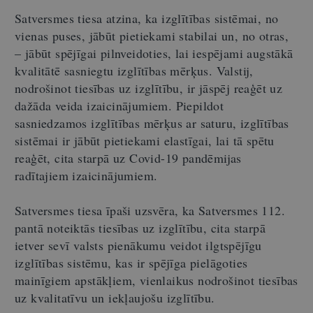
Satversmes tiesa atzina, ka izglītības sistēmai, no
vienas puses, jābūt pietiekami stabilai un, no otras,
– jābūt spējīgai pilnveidoties, lai iespējami augstākā
kvalitātē sasniegtu izglītības mērķus. Valstij,
nodrošinot tiesības uz izglītību, ir jāspēj reaģēt uz
dažāda veida izaicinājumiem. Piepildot
sasniedzamos izglītības mērķus ar saturu, izglītības
sistēmai ir jābūt pietiekami elastīgai, lai tā spētu
reaģēt, cita starpā uz Covid-19 pandēmijas
radītajiem izaicinājumiem.
Satversmes tiesa īpaši uzsvēra, ka Satversmes 112.
pantā noteiktās tiesības uz izglītību, cita starpā
ietver sevī valsts pienākumu veidot ilgtspējīgu
izglītības sistēmu, kas ir spējīga pielāgoties
mainīgiem apstākļiem, vienlaikus nodrošinot tiesības
uz kvalitatīvu un iekļaujošu izglītību.