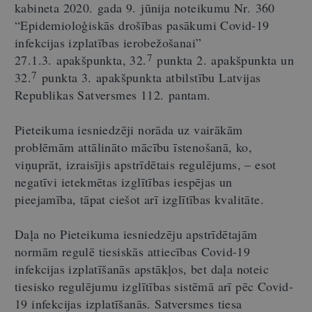
kabineta 2020. gada 9. jūnija noteikumu Nr. 360
“Epidemioloģiskās drošības pasākumi Covid-19
infekcijas izplatības ierobežošanai”
7
27.1.3. apakšpunkta, 32.
punkta 2. apakšpunkta un
7
32.
punkta 3. apakšpunkta atbilstību Latvijas
Republikas Satversmes 112. pantam.
Pieteikuma iesniedzēji norāda uz vairākām
problēmām attālināto mācību īstenošanā, ko,
viņuprāt, izraisījis apstrīdētais regulējums, – esot
negatīvi ietekmētas izglītības iespējas un
pieejamība, tāpat ciešot arī izglītības kvalitāte.
Daļa no Pieteikuma iesniedzēju apstrīdētajām
normām regulē tiesiskās attiecības Covid-19
infekcijas izplatīšanās apstākļos, bet daļa noteic
tiesisko regulējumu izglītības sistēmā arī pēc Covid-
19 infekcijas izplatīšanās. Satversmes tiesa