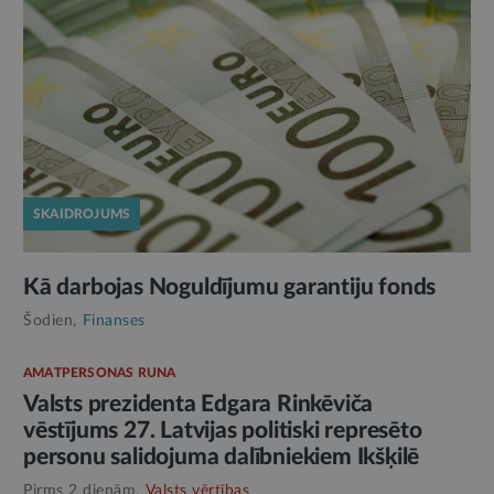
SKAIDROJUMS
Kā darbojas Noguldījumu garantiju fonds
Šodien,
Finanses
AMATPERSONAS RUNA
Valsts prezidenta Edgara Rinkēviča
vēstījums 27. Latvijas politiski represēto
personu salidojuma dalībniekiem Ikšķilē
Pirms 2 dienām,
Valsts vērtības