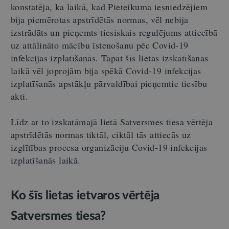
konstatēja, ka laikā, kad Pieteikuma iesniedzējiem
bija piemērotas apstrīdētās normas, vēl nebija
izstrādāts un pieņemts tiesiskais regulējums attiecībā
uz attālināto mācību īstenošanu pēc Covid-19
infekcijas izplatīšanās. Tāpat šīs lietas izskatīšanas
laikā vēl joprojām bija spēkā Covid-19 infekcijas
izplatīšanās apstākļu pārvaldībai pieņemtie tiesību
akti.
Līdz ar to izskatāmajā lietā Satversmes tiesa vērtēja
apstrīdētās normas tiktāl, ciktāl tās attiecās uz
izglītības procesa organizāciju Covid-19 infekcijas
izplatīšanās laikā.
Ko šīs lietas ietvaros vērtēja
Satversmes tiesa?