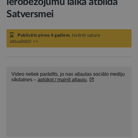
ierobežojumu laikā atbilda
Satversmei
Publicēts pirms 4 gadiem.
Izvērtē satura
aktualitāti! >>