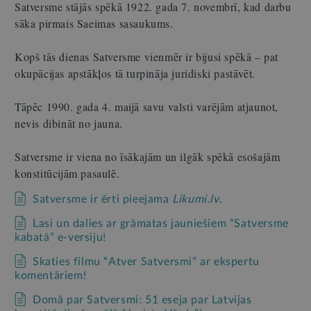
Satversme stājās spēkā 1922. gada 7. novembrī, kad darbu
sāka pirmais Saeimas sasaukums.
Kopš tās dienas Satversme vienmēr ir bijusi spēkā – pat
okupācijas apstākļos tā turpināja juridiski pastāvēt.
Tāpēc 1990. gada 4. maijā savu valsti varējām atjaunot,
nevis dibināt no jauna.
Satversme ir viena no īsākajām un ilgāk spēkā esošajām
konstitūcijām pasaulē.
Satversme ir ērti pieejama
Likumi.lv
.
Lasi un dalies ar grāmatas jauniešiem “Satversme
kabatā” e-versiju!
Skaties filmu “Atver Satversmi” ar ekspertu
komentāriem!
Domā par Satversmi: 51 eseja par Latvijas