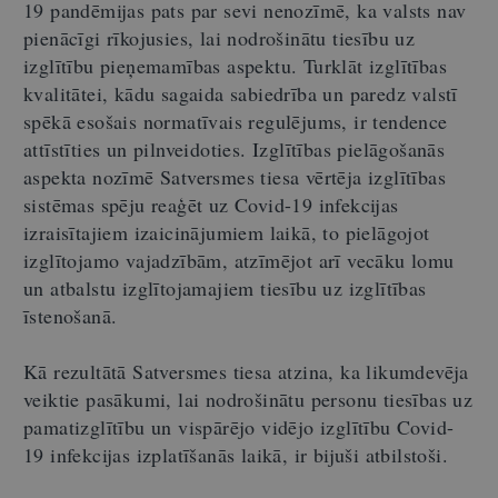
19 pandēmijas pats par sevi nenozīmē, ka valsts nav
pienācīgi rīkojusies, lai nodrošinātu tiesību uz
izglītību pieņemamības aspektu. Turklāt izglītības
kvalitātei, kādu sagaida sabiedrība un paredz valstī
spēkā esošais normatīvais regulējums, ir tendence
attīstīties un pilnveidoties. Izglītības pielāgošanās
aspekta nozīmē Satversmes tiesa vērtēja izglītības
sistēmas spēju reaģēt uz Covid-19 infekcijas
izraisītajiem izaicinājumiem laikā, to pielāgojot
izglītojamo vajadzībām, atzīmējot arī vecāku lomu
un atbalstu izglītojamajiem tiesību uz izglītības
īstenošanā.
Kā rezultātā Satversmes tiesa atzina, ka likumdevēja
veiktie pasākumi, lai nodrošinātu personu tiesības uz
pamatizglītību un vispārējo vidējo izglītību Covid-
19 infekcijas izplatīšanās laikā, ir bijuši atbilstoši.