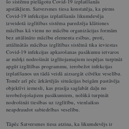
šo sistēmu pielāgotu Covid-19 izplatīšanās
apstākļiem. Satversmes tiesa konstatēja, ka pirms
Covid-19 infekcijas izplatīšanās likumdevēja
izveidotā izglītības sistēma paredzēja klātienes
mācības kā vienu no mācību organizācijas formām
bez attālināto mācību elementa esības, proti,
attālinātās mācības izglītības sistēmā tika ieviestas
Covid-19 infekcijas apkarošanas pasākumu ietvaros
ar mērķi nodrošināt izglītojamajiem iespējas turpināt
apgūt izglītības programmu, ierobežot infekcijas
izplatīšanos un tādā veidā aizsargāt cilvēku veselību.
Tomēr arī pēc ārkārtējās situācijas beigām pastāvēja
objektīvi iemesli, kas prasīja saglabāt daļu no
ierobežojošajiem pasākumiem, nolūkā turpināt
nodrošināt tiesības uz izglītību, vienlaikus
neapdraudot sabiedrības veselību.
Tāpēc Satversmes tiesa atzina, ka likumdevējs ir