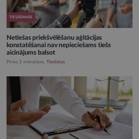
TIESĀŠANĀS
Netiešas priekšvēlēšanu aģitācijas
konstatēšanai nav nepieciešams tiešs
aicinājums balsot
Pirms 2 mēnešiem,
Tieslietas