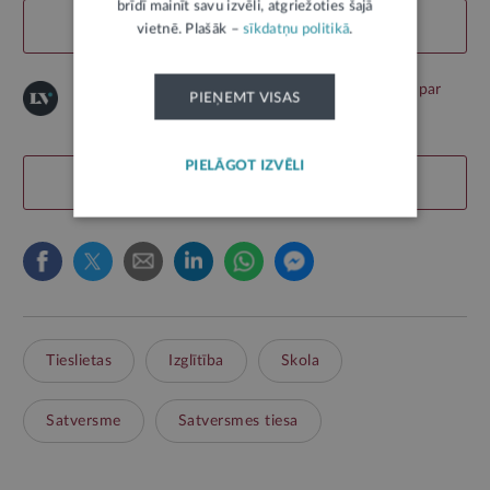
brīdī mainīt savu izvēli, atgriežoties šajā
TIESĪBU AKTI
vietnē. Plašāk –
sīkdatņu politikā
.
© "LV portāla" saturu aizsargā autortiesības.
Izlasi par
PIEŅEMT VISAS
iespējām to izmantot!
PIELĀGOT IZVĒLI
LABS SATURS
7
Tieslietas
Izglītība
Skola
Satversme
Satversmes tiesa