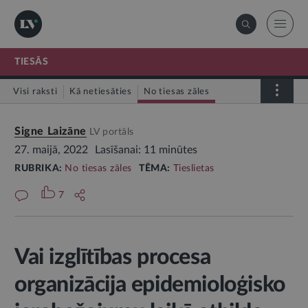
TIESĀS
Visi raksti
Kā netiesāties
No tiesas zāles
Tiesāšanās
Signe Laizāne
LV portāls
Par tieslietu sistēmu
27. maijā, 2022
Lasīšanai: 11 minūtes
RUBRIKA:
No tiesas zāles
TĒMA:
Tieslietas
7
Vai izglītības procesa
organizācija epidemioloģisko