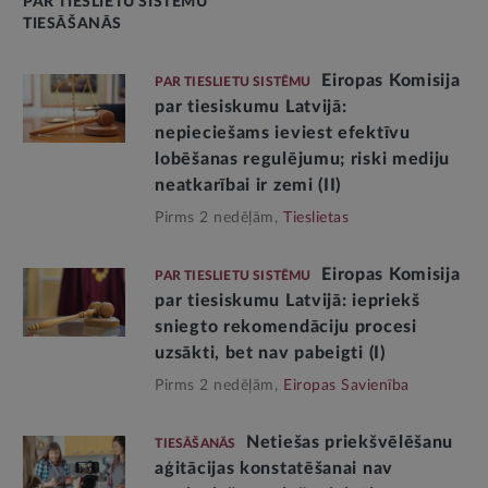
PAR TIESLIETU SISTĒMU
TIESĀŠANĀS
Eiropas Komisija
PAR TIESLIETU SISTĒMU
par tiesiskumu Latvijā:
nepieciešams ieviest efektīvu
lobēšanas regulējumu; riski mediju
neatkarībai ir zemi (II)
Pirms 2 nedēļām,
Tieslietas
Eiropas Komisija
PAR TIESLIETU SISTĒMU
par tiesiskumu Latvijā: iepriekš
sniegto rekomendāciju procesi
uzsākti, bet nav pabeigti (I)
Pirms 2 nedēļām,
Eiropas Savienība
Netiešas priekšvēlēšanu
TIESĀŠANĀS
aģitācijas konstatēšanai nav