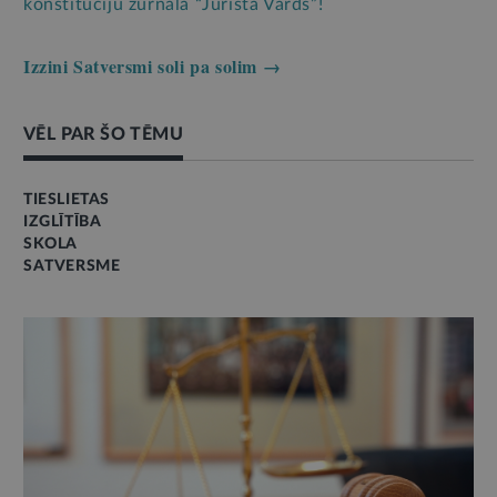
konstitūciju žurnālā “Jurista Vārds”!
Izzini Satversmi soli pa solim →
VĒL PAR ŠO TĒMU
TIESLIETAS
IZGLĪTĪBA
SKOLA
SATVERSME