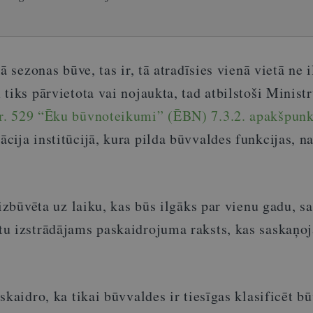
ā sezonas būve, tas ir, tā atradīsies vienā vietā ne 
tiks pārvietota vai nojaukta, tad atbilstoši Minist
. 529 “Ēku būvnoteikumi” (ĒBN) 7.3.2. apakšpun
ija institūcijā, kura pilda būvvaldes funkcijas, n
 izbūvēta uz laiku, kas būs ilgāks par vienu gadu, s
u izstrādājams paskaidrojuma raksts, kas saskaņo
skaidro, ka tikai būvvaldes ir tiesīgas klasificēt b