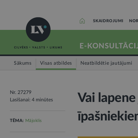
SKAIDROJUMI
NOR
E-KONSULTĀCI
Sākums
Visas atbildes
Neatbildētie jautājumi
Nr. 27279
Vai lapene
Lasīšanai: 4 minūtes
īpašnieki
TĒMA:
Mājoklis