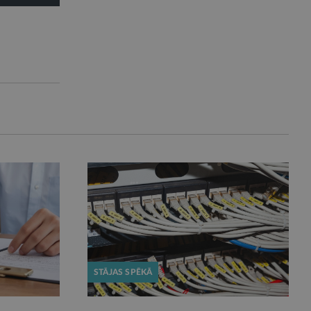
STĀJAS SPĒKĀ