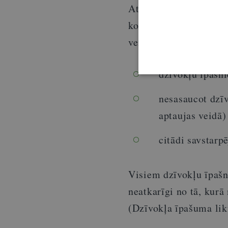
Atbilstoši Dzīvokļa ī
kopība par savā komp
veidā:
dzīvokļu īpašni
nesasaucot dzī
aptaujas veidā)
citādi savstarpē
Visiem dzīvokļu īpašn
neatkarīgi no tā, kurā
(Dzīvokļa īpašuma lik