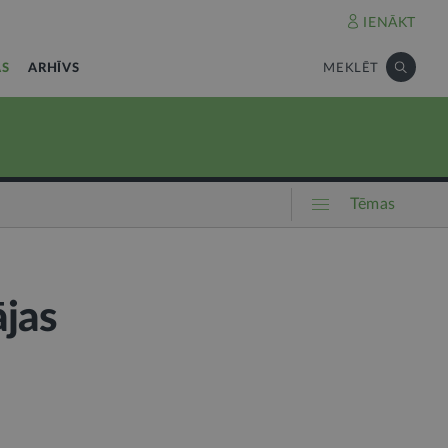
IENĀKT
AS
ARHĪVS
MEKLĒT
Tēmas
ājas