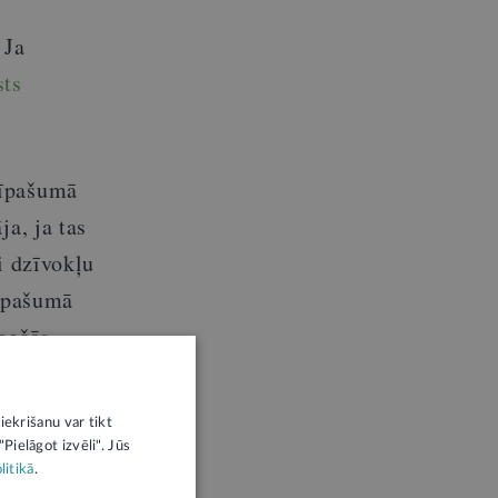
 Ja
sts
pīpašumā
a, ja tas
i dzīvokļu
pīpašumā
esošās
 otrās
mu no
iekrišanu var tikt
Pielāgot izvēli". Jūs
litikā
.