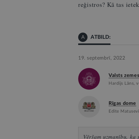
reģistros? Kā tas iet
ATBILD:
A
19. septembrī, 2022
Valsts zemes
Hardijs Lāns, v
Rīgas dome
Edīte Matusevi
Vēršam uzmanību, ka sn