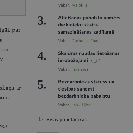
Vakar,
Mājoklis
3.
Atlaišanas pabalsta apmērs
darbinieku skaita
ilgāk par
samazināšanas gadījumā
ru
Vakar,
Darba tiesības
ktam
4.
Skaidras naudas lietošanas
av
ierobežojumi
1
Vakar,
Finanses
5.
Bezdarbnieka statuss un
askaņā ar
tiesības saņemt
jams
bezdarbnieka pabalstu
Vakar,
Labklājība
Visas populārākās
ūves