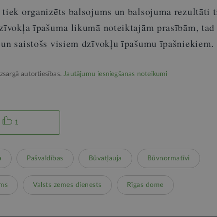
 tiek organizēts balsojums un balsojuma rezultāti t
Dzīvokļa īpašuma likumā noteiktajām prasībām, tad
 un saistošs visiem dzīvokļu īpašumu īpašniekiem.
izsargā autortiesības.
Jautājumu iesniegšanas noteikumi
1
a
Pašvaldības
Būvatļauja
Būvnormatīvi
ums
Valsts zemes dienests
Rīgas dome