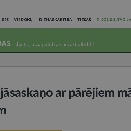
ISES
VIEDOKĻI
DIENASKĀRTĪBĀ
TIESĀS
E-KONSULTĀCIJ
JAS
Jautā, mēs palīdzēsim rast atbildi!
 jāsaskaņo ar pārējiem m
em