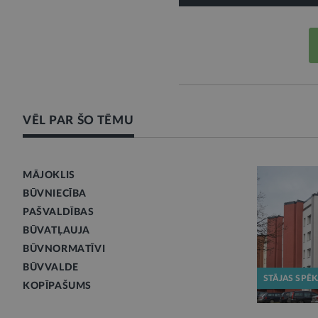
VĒL PAR ŠO TĒMU
MĀJOKLIS
BŪVNIECĪBA
PAŠVALDĪBAS
BŪVATĻAUJA
BŪVNORMATĪVI
BŪVVALDE
STĀJAS SPĒ
KOPĪPAŠUMS