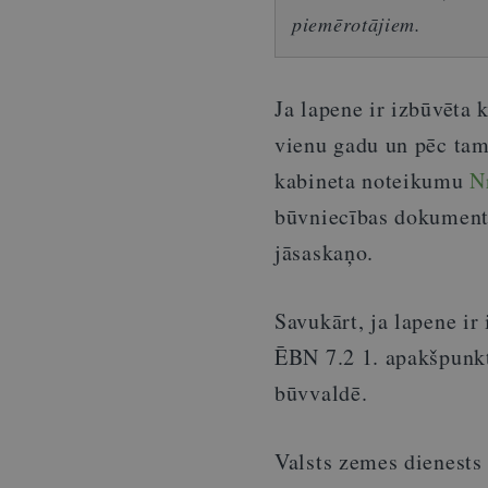
piemērotājiem.
Ja lapene ir izbūvēta k
vienu gadu un pēc tam 
kabineta noteikumu
Nr
būvniecības dokumentāc
jāsaskaņo.
Savukārt, ja lapene ir
ĒBN 7.2 1. apakšpunkt
būvvaldē.
Valsts zemes dienests 