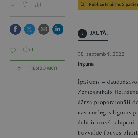
Publicēts pirms 3 gadie
JAUTĀ:
J
1
08. septembrī, 2022
Inguna
TIESĪBU AKTI
Īpašums – daudzdzīvok
Zemesgabals lietošanai
dārza proporcionāli do
nav noslēgts līgums pa
daļā ir uzcēlis lapeni
būvvaldē (būves platī