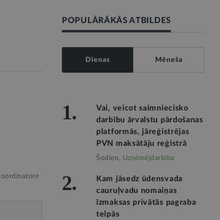
POPULĀRĀKĀS ATBILDES
Dienas
Mēneša
1.
Vai, veicot saimniecisko
darbību ārvalstu pārdošanas
platformās, jāreģistrējas
PVN maksātāju reģistrā
Šodien,
Uzņēmējdarbība
2.
koordinatore
Kam jāsedz ūdensvada
cauruļvadu nomaiņas
izmaksas privātās pagraba
telpās