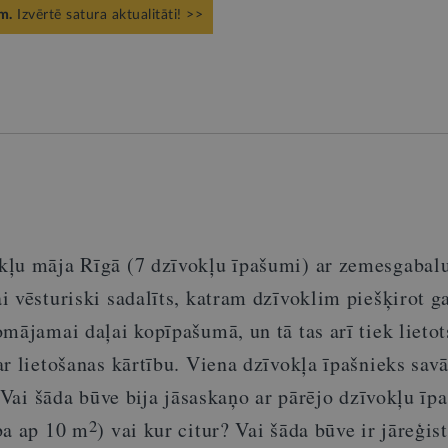
m.
Izvērtē satura aktualitāti! >>
ļu māja Rīgā (7 dzīvokļu īpašumi) ar zemesgabalu
 vēsturiski sadalīts, katram dzīvoklim piešķirot g
mājamai daļai kopīpašumā, un tā tas arī tiek lietot
r lietošanas kārtību. Viena dzīvokļa īpašnieks sav
. Vai šāda būve bija jāsaskaņo ar pārējo dzīvokļu īp
2
ba ap 10 m
) vai kur citur? Vai šāda būve ir jāreģist