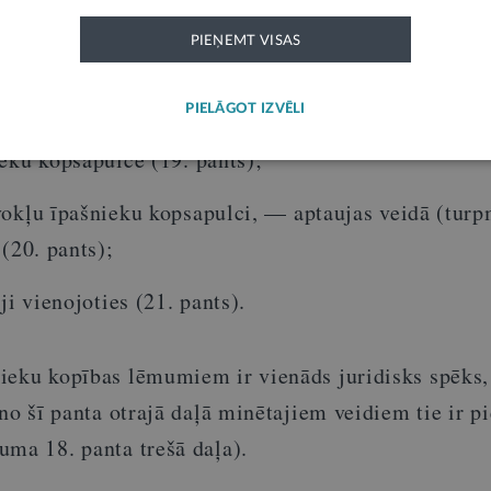
pašuma likuma 18. panta otrajai daļai dzīvokļu īpaš
PIEŅEMT VISAS
etencē esošajiem jautājumiem lēmumus var pieņem
PIELĀGOT IZVĒLI
eku kopsapulcē (19. pants);
vokļu īpašnieku kopsapulci, — aptaujas veidā (tu
 (20. pants);
ji vienojoties (21. pants).
ieku kopības lēmumiem ir vienāds juridisks spēks,
 no šī panta otrajā daļā minētajiem veidiem tie ir p
uma 18. panta trešā daļa).