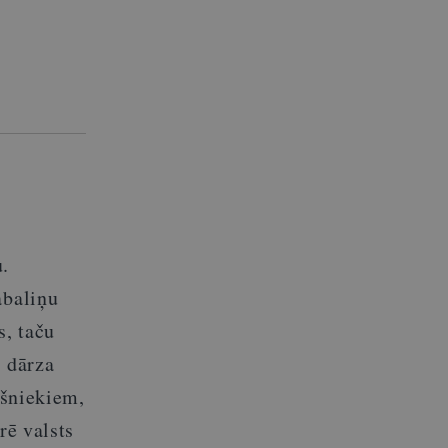
.
abaliņu
s, taču
ā dārza
ašniekiem,
rē valsts