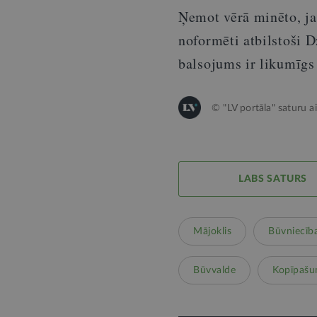
Ņemot vērā minēto, ja
noformēti atbilstoši 
balsojums ir likumīgs
© "LV portāla" saturu a
LABS SATURS
Mājoklis
Būvniecīb
Būvvalde
Kopīpaš