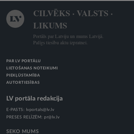
CILVĒKS · VALSTS ·
LIKUMS
Portāls par Latviju un mums Latvijā.
Palīgs tiesību aktu izpratnei.
PAR LV PORTĀLU
LIETOŠANAS NOTEIKUMI
PIEKĻŪSTAMĪBA
AUTORTIESĪBAS
LV portāla redakcija
E-PASTS:
lvportals@lv.lv
PRESES RELĪZĒM:
pr@lv.lv
SEKO MUMS