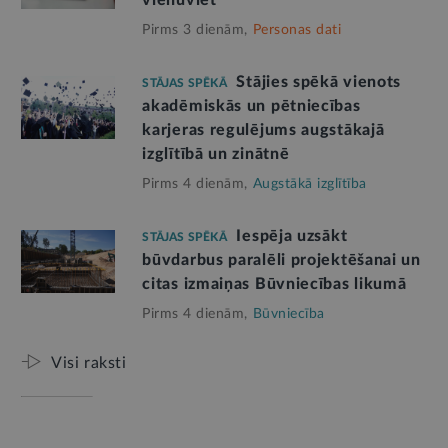
Pirms 3 dienām,
Personas dati
Stājies spēkā vienots
STĀJAS SPĒKĀ
akadēmiskās un pētniecības
karjeras regulējums augstākajā
izglītībā un zinātnē
Pirms 4 dienām,
Augstākā izglītība
Iespēja uzsākt
STĀJAS SPĒKĀ
būvdarbus paralēli projektēšanai un
citas izmaiņas Būvniecības likumā
Pirms 4 dienām,
Būvniecība
Visi raksti