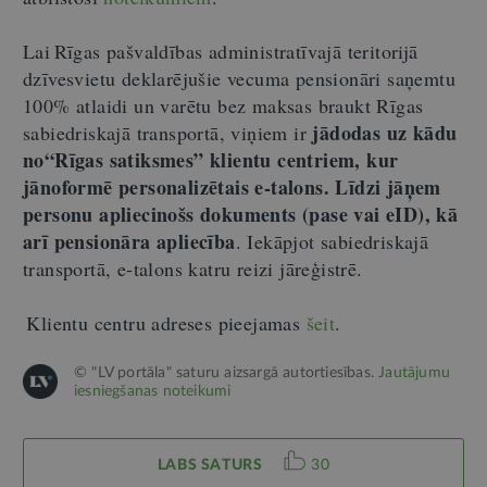
Lai Rīgas pašvaldības administratīvajā teritorijā
dzīvesvietu deklarējušie vecuma pensionāri saņemtu
100% atlaidi un varētu bez maksas braukt Rīgas
jādodas uz kādu
sabiedriskajā transportā, viņiem ir
no“Rīgas satiksmes” klientu centriem, kur
jānoformē personalizētais e-talons. Līdzi jāņem
personu apliecinošs dokuments (pase vai eID), kā
arī pensionāra apliecība
.
Iekāpjot sabiedriskajā
transportā, e-talons katru reizi jāreģistrē.
Klientu centru adreses pieejamas
šeit
.
© "LV portāla" saturu aizsargā autortiesības.
Jautājumu
iesniegšanas noteikumi
LABS SATURS
30