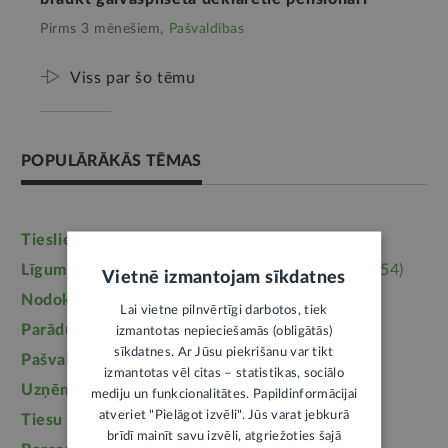
Pirms 3 mēnešiem,
Pašvaldības
Viss par šo tēmu
POPULĀRĀKĀS TĒMAS
Tieslietas
(6246)
Darba tiesības
(5764)
Līgumi, dokumenti
(5364)
Īpašumtiesības
(3954)
Vietnē izmantojam sīkdatnes
Nodokļi
(3710)
Mājoklis
(3142)
Lai vietne pilnvērtīgi darbotos, tiek
Parādu piedziņa
(2558)
Labklājība
(2254)
izmantotas nepieciešamās (obligātās)
sīkdatnes. Ar Jūsu piekrišanu var tikt
Pašvaldības
(2217)
Uzturlīdzekļi
(1457)
izmantotas vēl citas – statistikas, sociālo
Uzņēmējdarbība
(1355)
Ģimene
(1241)
mediju un funkcionalitātes. Papildinformācijai
atveriet "Pielāgot izvēli". Jūs varat jebkurā
Tiesu sistēma
(1099)
Izglītība
(1095)
brīdī mainīt savu izvēli, atgriežoties šajā