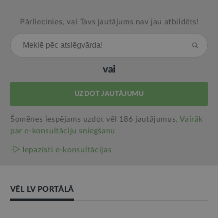
Pārliecinies, vai Tavs jautājums nav jau atbildēts!
vai
UZDOT JAUTĀJUMU
Šomēnes iespējams uzdot vēl 186 jautājumus.
Vairāk
par e‑konsultāciju sniegšanu
Iepazīsti e-konsultācijas
VĒL LV PORTĀLĀ