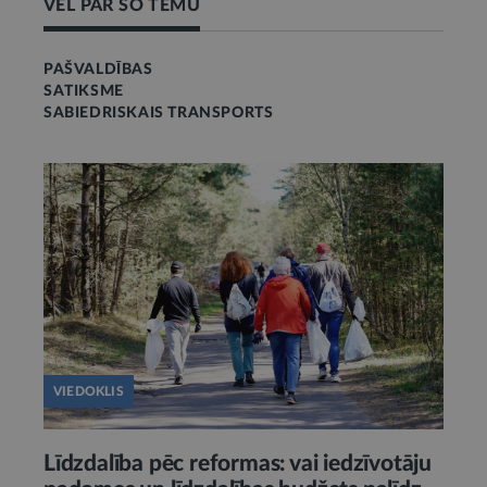
VĒL PAR ŠO TĒMU
PAŠVALDĪBAS
SATIKSME
SABIEDRISKAIS TRANSPORTS
VIEDOKLIS
Līdzdalība pēc reformas: vai iedzīvotāju