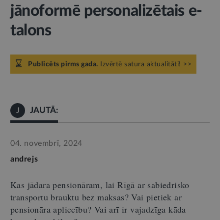
jānoformē personalizētais e-
talons
Publicēts pirms gada.
Izvērtē satura aktualitāti! >>
JAUTĀ:
J
04. novembrī, 2024
andrejs
Kas jādara pensionāram, lai
Rīgā
ar sabiedrisko
transportu brauktu bez maksas?
Vai p
ietiek ar
pensionāra apliecību
?
Vai arī ir
vajadzīga kāda