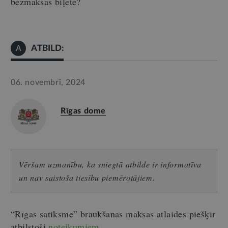
bezmaksas biļete?
ATBILD:
A
06. novembrī, 2024
Rīgas dome
Vēršam uzmanību, ka sniegtā atbilde ir informatīva
un nav saistoša tiesību piemērotājiem.
“Rīgas satiksme” braukšanas maksas atlaides piešķir
atbilstoši
noteikumiem
.