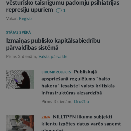
vēsturisko taisnīgumu padomju psihiatrijas
represiju upuriem
1
Vakar,
Reģistri
STĀJAS SPĒKĀ
Izmaiņas publisko kapitālsabiedrību
pārvaldības sistēmā
Pirms 2 dienām,
Valsts pārvalde
Publiskajā
LIKUMPROJEKTS
apspriešanā regulējums “balto
hakeru” iesaistei valsts kritiskās
infrastruktūras aizsardzībā
Pirms 3 dienām,
Drošība
NILLTPFN likuma subjekti
ZIŅA
klientu izpētes datus varēs saņemt
vienuviet