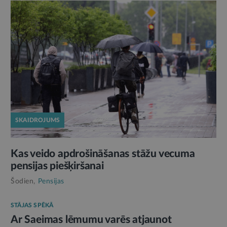
SKAIDROJUMS
Kas veido apdrošināšanas stāžu vecuma
pensijas piešķiršanai
Šodien,
Pensijas
STĀJAS SPĒKĀ
Ar Saeimas lēmumu varēs atjaunot