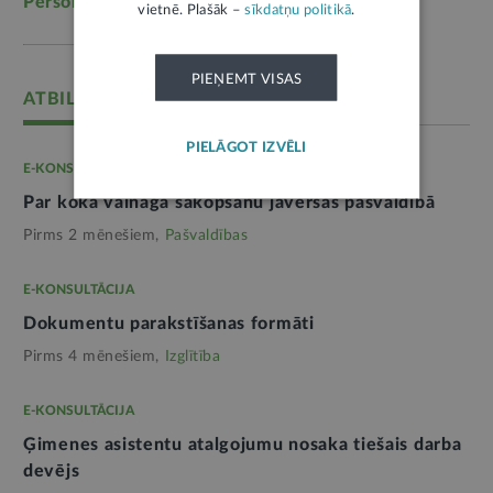
Personas dati
(1052)
vietnē. Plašāk –
sīkdatņu politikā
.
PIEŅEMT VISAS
ATBILD: RĪGAS DOME
PIELĀGOT IZVĒLI
E-KONSULTĀCIJA
Par koka vainaga sakopšanu jāvēršas pašvaldībā
Pirms 2 mēnešiem,
Pašvaldības
E-KONSULTĀCIJA
Dokumentu parakstīšanas formāti
Pirms 4 mēnešiem,
Izglītība
E-KONSULTĀCIJA
Ģimenes asistentu atalgojumu nosaka tiešais darba
devējs