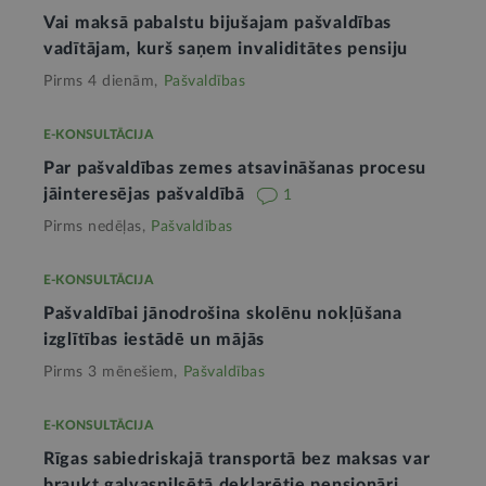
Vai maksā pabalstu bijušajam pašvaldības
vadītājam, kurš saņem invaliditātes pensiju
Pirms 4 dienām,
Pašvaldības
E-KONSULTĀCIJA
Par pašvaldības zemes atsavināšanas procesu
jāinteresējas pašvaldībā
1
Pirms nedēļas,
Pašvaldības
E-KONSULTĀCIJA
Pašvaldībai jānodrošina skolēnu nokļūšana
izglītības iestādē un mājās
Pirms 3 mēnešiem,
Pašvaldības
E-KONSULTĀCIJA
Rīgas sabiedriskajā transportā bez maksas var
braukt galvaspilsētā deklarētie pensionāri