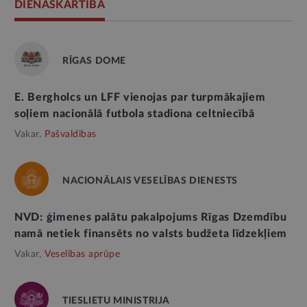
DIENASKĀRTĪBĀ
RĪGAS DOME
E. Bergholcs un LFF vienojas par turpmākajiem
soļiem nacionālā futbola stadiona celtniecībā
Vakar,
Pašvaldības
NACIONĀLAIS VESELĪBAS DIENESTS
NVD: ģimenes palātu pakalpojums Rīgas Dzemdību
namā netiek finansēts no valsts budžeta līdzekļiem
Vakar,
Veselības aprūpe
TIESLIETU MINISTRIJA