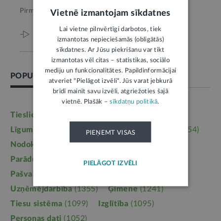
Pirms 2 mēnešiem,
Būvniecība
Vietnē izmantojam sīkdatnes
Lai vietne pilnvērtīgi darbotos, tiek
Viss par šo tēmu
izmantotas nepieciešamās (obligātās)
sīkdatnes. Ar Jūsu piekrišanu var tikt
izmantotas vēl citas – statistikas, sociālo
mediju un funkcionalitātes. Papildinformācijai
POPULĀRĀKĀS TĒMAS
atveriet "Pielāgot izvēli". Jūs varat jebkurā
brīdī mainīt savu izvēli, atgriežoties šajā
vietnē. Plašāk –
sīkdatņu politikā
.
Tieslietas
(6246)
Darba tiesības
(5764)
Līgumi, dokumenti
(5364)
Īpašumtiesības
(3954)
PIEŅEMT VISAS
Nodokļi
(3710)
Mājoklis
(3142)
Parādu piedziņa
(2558)
Labklājība
(2254)
PIELĀGOT IZVĒLI
Pašvaldības
(2217)
Uzturlīdzekļi
(1457)
Uzņēmējdarbība
(1355)
Ģimene
(1241)
Tiesu sistēma
(1099)
Izglītība
(1095)
Personas dati
(1052)