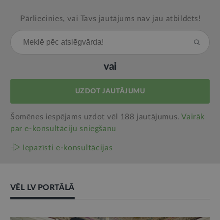
Pārliecinies, vai Tavs jautājums nav jau atbildēts!
vai
UZDOT JAUTĀJUMU
Šomēnes iespējams uzdot vēl 188 jautājumus.
Vairāk
par e‑konsultāciju sniegšanu
Iepazīsti e-konsultācijas
VĒL LV PORTĀLĀ