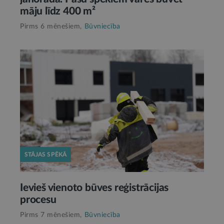
māju līdz 400 m²
Pirms 6 mēnešiem,
Būvniecība
STĀJAS SPĒKĀ
Ievieš vienoto būves reģistrācijas
procesu
Pirms 7 mēnešiem,
Būvniecība