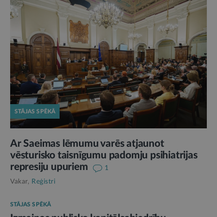
STĀJAS SPĒKĀ
Ar Saeimas lēmumu varēs atjaunot
vēsturisko taisnīgumu padomju psihiatrijas
represiju upuriem
1
Vakar,
Reģistri
STĀJAS SPĒKĀ