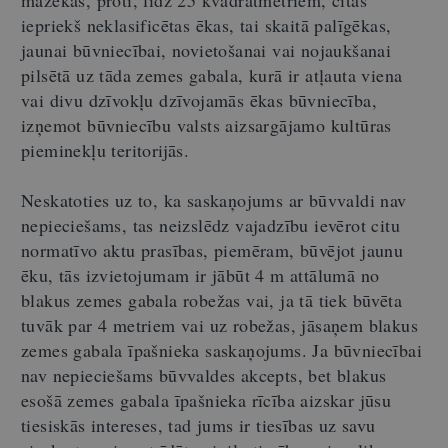
mazēkas, proti, līdz 25 kvadrātmetriem
, citas
iepriekš neklasificētas ēkas, tai skaitā palīgēkas,
jaunai būvniecībai, novietošanai vai nojaukšanai
pilsētā uz tāda zemes gabala, kurā ir atļauta viena
vai divu dzīvokļu dzīvojamās ēkas būvniecība,
izņemot būvniecību valsts aizsargājamo kultūras
pieminekļu teritorijās.
Neskatoties uz to, ka saskaņojums ar būvvaldi nav
nepieciešams, tas neizslēdz vajadzību ievērot citu
normatīvo aktu prasības, piemēram, būvējot jaunu
ēku, tās izvietojumam ir jābūt 4 m attālumā no
blakus zemes gabala robežas vai, ja tā tiek būvēta
tuvāk par 4 metriem vai uz robežas, jāsaņem blakus
zemes gabala īpašnieka saskaņojums. Ja būvniecībai
nav nepieciešams būvvaldes akcepts, bet blakus
esošā zemes gabala īpašnieka rīcība aizskar jūsu
tiesiskās intereses, tad jums ir tiesības uz savu