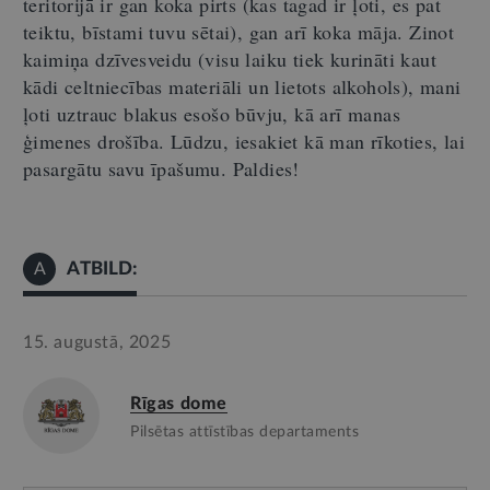
teritorijā ir gan koka pirts (kas tagad ir ļoti, es pat
teiktu, bīstami tuvu sētai), gan arī koka māja. Zinot
kaimiņa dzīvesveidu (visu laiku tiek kurināti kaut
kādi celtniecības materiāli un lietots alk
o
hols), mani
ļoti uztrauc blakus esošo būvju, kā arī manas
ģimenes drošība. Lūdzu, iesakiet kā man rīkoties, lai
pasargātu savu īpašumu.
Paldies!
ATBILD:
A
15. augustā, 2025
Rīgas dome
Pilsētas attīstības departaments