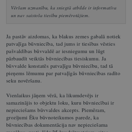
Vēršam uzmanību, ka sniegtā atbilde ir informatīva
un nav saistoša tiesību piemērotājiem.
Ja pastāv aizdomas, ka blakus zemes gabalā notiek
patvaļīga būvniecība, tad jums ir tiesības vēsties
pašvaldības būvvaldē ar iesniegumu un lūgt
pārbaudīt veiktās būvniecības tiesiskumu. Ja
būvvalde konstatēs patvaļīgu būvniecību, tad tā
pieņems lēmumu par patvaļīgās būvniecības radīto
seku novēršanu.
Vienlaikus jāņem vērā, ka likumdevējs ir
samazinājis to objektu loku, kuru būvniecībai ir
nepieciešams būvvaldes akcepts. Piemēram,
grozījumi Ēku būvnoteikumos paredz, ka
būvniecības dokumentācija nav nepieciešama