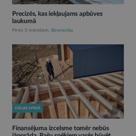
Precizēs, kas iekļaujams apbūves
laukumā
Pirms 3 mēnešiem,
Būvniecība
STĀJAS SPĒKĀ
Finansējuma izcelsme tomēr nebūs
jānorāda. Pašu spēkiem varēs būvēt