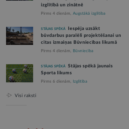
izglītībā un zinātnē
Pirms 4 dienām,
Augstākā izglītība
Iespēja uzsākt
STĀJAS SPĒKĀ
būvdarbus paralēli projektēšanai un
citas izmaiņas Būvniecības likumā
Pirms 4 dienām,
Būvniecība
Stājas spēkā jaunais
STĀJAS SPĒKĀ
Sporta likums
Pirms 6 dienām,
Izglītība
Visi raksti