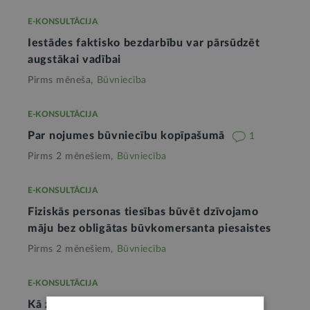
E-KONSULTĀCIJA
Iestādes faktisko bezdarbību var pārsūdzēt
augstākai vadībai
Pirms mēneša,
Būvniecība
E-KONSULTĀCIJA
Par nojumes būvniecību kopīpašumā
1
Pirms 2 mēnešiem,
Būvniecība
E-KONSULTĀCIJA
Fiziskās personas tiesības būvēt dzīvojamo
māju bez obligātas būvkomersanta piesaistes
Pirms 2 mēnešiem,
Būvniecība
E-KONSULTĀCIJA
Kā zemesgrāmatā ierakstīt mazēku