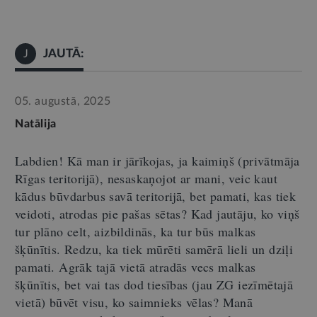
JAUTĀ:
J
05. augustā, 2025
Natālija
Labdien
!
K
ā man ir jārīkojas, ja kaimiņš (privātmāja
Rīgas teritorijā), nesaskaņojot ar mani, veic kaut
kādus būvdarbus savā teritorijā, bet pamati, kas tiek
veidoti, atrodas pie pašas sētas
?
Kad jautāju, ko viņš
tur plāno celt, aizbildinās, ka tur būs malkas
šķūnītis. Redzu, ka tiek mūrēti samērā lieli un dziļi
pamati. Agrāk tajā vietā atradās vecs malkas
šķūnītis, bet vai tas dod tiesības (jau ZG iezīmētajā
vietā) būvēt visu, ko saimnieks vēlas?
Manā