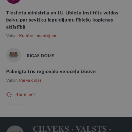
Tieslietu ministrija un LU Lībiešu institūts veidos
balvu par sevišķu ieguldījumu lībiešu kopienas
attīstībā
Vakar,
Kultūras mantojums
RĪGAS DOME
Pabeigta trīs reģionālo veloceļu izbūve
Vakar,
Pašvaldības
Rādīt vēl
CILVĒKS · VALSTS ·