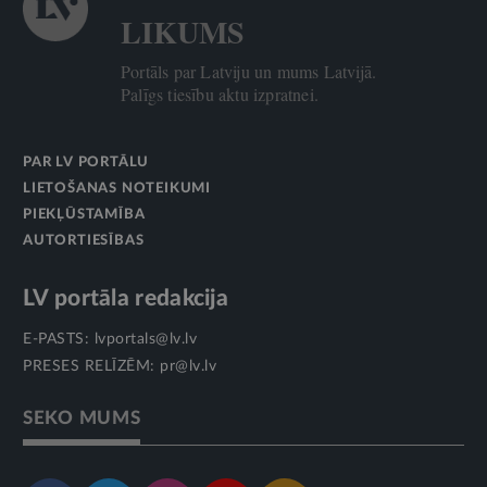
LIKUMS
Portāls par Latviju un mums Latvijā.
Palīgs tiesību aktu izpratnei.
PAR LV PORTĀLU
LIETOŠANAS NOTEIKUMI
PIEKĻŪSTAMĪBA
AUTORTIESĪBAS
LV portāla redakcija
E-PASTS:
lvportals@lv.lv
PRESES RELĪZĒM:
pr@lv.lv
SEKO MUMS