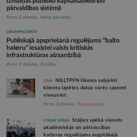
Izmaiņas publisko kapitālsabiedrību
pārvaldības sistēmā
Pirms 2 dienām,
Valsts pārvalde
LIKUMPROJEKTS
Publiskajā apspriešanā regulējums “balto
hakeru” iesaistei valsts kritiskās
infrastruktūras aizsardzībā
Pirms 3 dienām,
Drošība
NILLTPFN likuma subjekti
ZIŅA
klientu izpētes datus varēs saņemt
vienuviet
Pirms 3 dienām,
Personas dati
Stājies spēkā vienots
STĀJAS SPĒKĀ
akadēmiskās un pētniecības
karjeras regulējums augstākajā