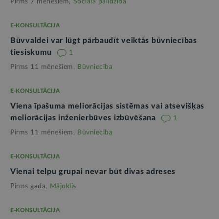
Pirms 7 mēnešiem,
Sociālā palīdzība
E-KONSULTĀCIJA
Būvvaldei var lūgt pārbaudīt veiktās būvniecības
tiesiskumu
1
Pirms 11 mēnešiem,
Būvniecība
E-KONSULTĀCIJA
Viena īpašuma meliorācijas sistēmas vai atsevišķas
meliorācijas inženierbūves izbūvēšana
1
Pirms 11 mēnešiem,
Būvniecība
E-KONSULTĀCIJA
Vienai telpu grupai nevar būt divas adreses
Pirms gada,
Mājoklis
E-KONSULTĀCIJA