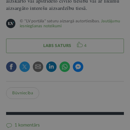
aizskarto vai apstrīdēto civilo tiesību vai ar likumu
aizsargāto interešu aizsardzību tiesā.
© "LV portāla" saturu aizsargā autortiesības.
Jautājumu
iesniegšanas noteikumi
LABS SATURS
4
Būvniecība
1 komentārs