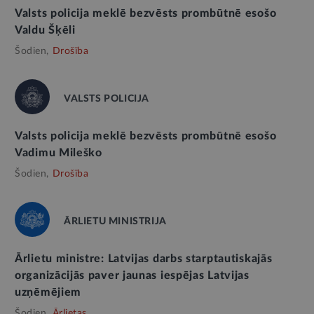
Valsts policija meklē bezvēsts prombūtnē esošo
Valdu Šķēli
Šodien,
Drošība
VALSTS POLICIJA
Valsts policija meklē bezvēsts prombūtnē esošo
Vadimu Mileško
Šodien,
Drošība
ĀRLIETU MINISTRIJA
Ārlietu ministre: Latvijas darbs starptautiskajās
organizācijās paver jaunas iespējas Latvijas
uzņēmējiem
Šodien,
Ārlietas