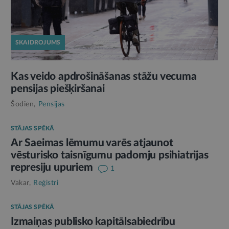
SKAIDROJUMS
Kas veido apdrošināšanas stāžu vecuma
pensijas piešķiršanai
Šodien,
Pensijas
STĀJAS SPĒKĀ
Ar Saeimas lēmumu varēs atjaunot
vēsturisko taisnīgumu padomju psihiatrijas
represiju upuriem
1
Vakar,
Reģistri
STĀJAS SPĒKĀ
Izmaiņas publisko kapitālsabiedrību