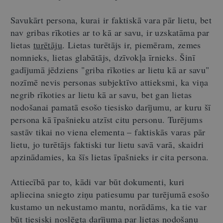
Savukārt persona, kurai ir faktiskā vara pār lietu, bet
nav gribas rīkoties ar to kā ar savu, ir uzskatāma par
lietas
turētāju
. Lietas turētājs ir, piemēram, zemes
nomnieks, lietas glabātājs, dzīvokļa īrnieks. Šinī
gadījumā jēdziens "griba rīkoties ar lietu kā ar savu"
nozīmē nevis personas subjektīvo attieksmi, ka viņa
negrib rīkoties ar lietu kā ar savu, bet gan lietas
nodošanai pamatā esošo tiesisko darījumu, ar kuru šī
persona kā īpašnieku atzīst citu personu. Turējums
sastāv tikai no viena elementa – faktiskās varas pār
lietu, jo turētājs faktiski tur lietu savā varā, skaidri
apzinādamies, ka šīs lietas īpašnieks ir cita persona.
Attiecībā par to, kādi var būt dokumenti, kuri
apliecina sniegto ziņu patiesumu par turējumā esošo
kustamo un nekustamo mantu, norādāms, ka tie var
būt tiesiski noslēgta darījuma par lietas nodošanu