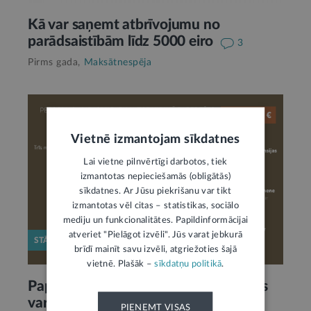
Kā var saņemt atbrīvojumu no
parādsaistībām līdz 5000 eiro
3
Pirms gada,
Maksātnespēja
Vietnē izmantojam sīkdatnes
Lai vietne pilnvērtīgi darbotos, tiek
izmantotas nepieciešamās (obligātās)
sīkdatnes. Ar Jūsu piekrišanu var tikt
izmantotas vēl citas – statistikas, sociālo
mediju un funkcionalitātes. Papildinformācijai
atveriet "Pielāgot izvēli". Jūs varat jebkurā
STĀJAS SPĒKĀ
brīdī mainīt savu izvēli, atgriežoties šajā
vietnē. Plašāk –
sīkdatņu politikā
.
Paplašināts fizisko personu loks, kuras
var tikt atbrīvotas no parādsaistībām
PIEŅEMT VISAS