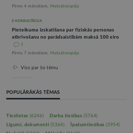
Pirms 4 mēnešiem,
Maksātnespēja
E-KONSULTĀCIJA
Pieteikuma izskatīšana par fiziskās personas
atbrīvošanu no parādsaistībām maksā 100 eiro
1
Pirms 7 mēnešiem,
Maksātnespēja
Viss par šo tēmu
POPULĀRĀKĀS TĒMAS
Tieslietas
(6246)
Darba tiesības
(5764)
Līgumi, dokumenti
(5364)
Īpašumtiesības
(3954)