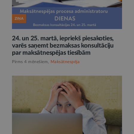
ZIŅA
24. un 25. martā, iepriekš piesakoties,
varēs saņemt bezmaksas konsultāciju
par maksātnespējas tiesībām
Pirms 4 mēnešiem,
Maksātnespēja