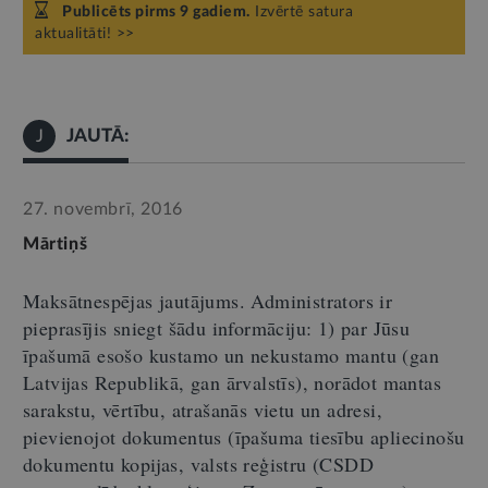
Publicēts pirms 9 gadiem.
Izvērtē satura
aktualitāti! >>
JAUTĀ:
J
27. novembrī, 2016
Mārtiņš
Maksātnespējas jautājums. Administrators ir
pieprasījis sniegt šādu informāciju: 1) par Jūsu
īpašumā esošo kustamo un nekustamo mantu (gan
Latvijas Republikā, gan ārvalstīs), norādot mantas
sarakstu, vērtību, atrašanās vietu un adresi,
pievienojot dokumentus (īpašuma tiesību apliecinošu
dokumentu kopijas, valsts reģistru (CSDD