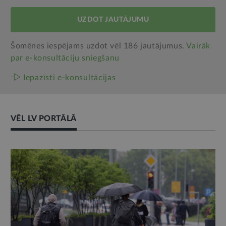
UZDOT JAUTĀJUMU
Šomēnes iespējams uzdot vēl 186 jautājumus.
Vairāk
par e‑konsultāciju sniegšanu
Iepazīsti e-konsultācijas
VĒL LV PORTĀLĀ