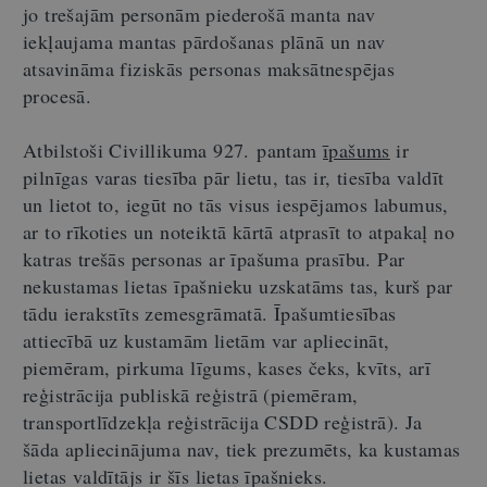
jo trešajām personām piederošā manta nav
iekļaujama mantas pārdošanas plānā un nav
atsavināma fiziskās personas maksātnespējas
procesā.
Atbilstoši Civillikuma 927. pantam
īpašums
ir
pilnīgas varas tiesība pār lietu, tas ir, tiesība valdīt
un lietot to, iegūt no tās visus iespējamos labumus,
ar to rīkoties un noteiktā kārtā atprasīt to atpakaļ no
katras trešās personas ar īpašuma prasību. Par
nekustamas lietas īpašnieku uzskatāms tas, kurš par
tādu ierakstīts zemesgrāmatā. Īpašumtiesības
attiecībā uz kustamām lietām var apliecināt,
piemēram, pirkuma līgums, kases čeks, kvīts, arī
reģistrācija publiskā reģistrā (piemēram,
transportlīdzekļa reģistrācija CSDD reģistrā). Ja
šāda apliecinājuma nav, tiek prezumēts, ka kustamas
lietas valdītājs ir šīs lietas īpašnieks.