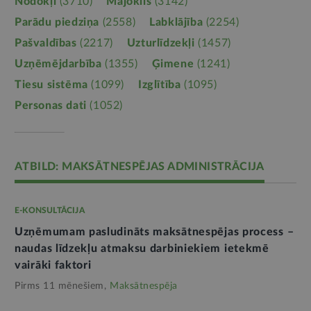
Nodokļi
(3710)
Mājoklis
(3142)
Parādu piedziņa
(2558)
Labklājība
(2254)
Pašvaldības
(2217)
Uzturlīdzekļi
(1457)
Uzņēmējdarbība
(1355)
Ģimene
(1241)
Tiesu sistēma
(1099)
Izglītība
(1095)
Personas dati
(1052)
ATBILD: MAKSĀTNESPĒJAS ADMINISTRĀCIJA
E-KONSULTĀCIJA
Uzņēmumam pasludināts maksātnespējas process –
naudas līdzekļu atmaksu darbiniekiem ietekmē
vairāki faktori
Pirms 11 mēnešiem,
Maksātnespēja