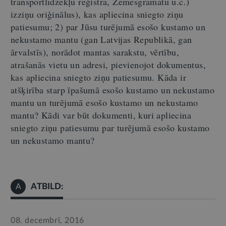
transportlīdzekļu reģistra, Zemesgrāmatu u.c.)
izziņu oriģinālus), kas apliecina sniegto ziņu
patiesumu; 2) par Jūsu turējumā esošo kustamo un
nekustamo mantu (gan Latvijas Republikā, gan
ārvalstīs), norādot mantas sarakstu, vērtību,
atrašanās vietu un adresi, pievienojot dokumentus,
kas apliecina sniegto ziņu patiesumu. Kāda ir
atšķirība starp īpašumā esošo kustamo un nekustamo
mantu un turējumā esošo kustamo un nekustamo
mantu? Kādi var būt dokumenti, kuri apliecina
sniegto ziņu patiesumu par turējumā esošo kustamo
un nekustamo mantu?
ATBILD:
A
08. decembrī, 2016