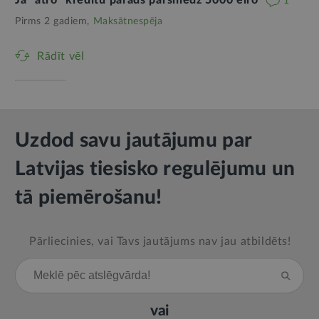
Ja “ātro” kredītu parāds pārsniedz 5000 eiro
1
Pirms 2 gadiem,
Maksātnespēja
Rādīt vēl
Uzdod savu jautājumu par
Latvijas tiesisko regulējumu un
tā piemērošanu!
Pārliecinies, vai Tavs jautājums nav jau atbildēts!
vai