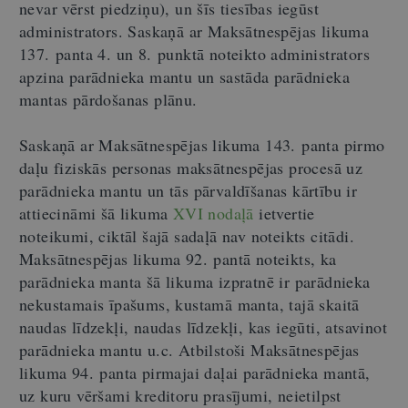
nevar vērst piedziņu), un šīs tiesības iegūst
administrators. Saskaņā ar Maksātnespējas likuma
137. panta 4. un 8. punktā noteikto administrators
apzina parādnieka mantu un sastāda parādnieka
mantas pārdošanas plānu.
Saskaņā ar Maksātnespējas likuma 143. panta pirmo
daļu fiziskās personas maksātnespējas procesā uz
parādnieka mantu un tās pārvaldīšanas kārtību ir
attiecināmi šā likuma
XVI nodaļā
ietvertie
noteikumi, ciktāl šajā sadaļā nav noteikts citādi.
Maksātnespējas likuma 92. pantā noteikts, ka
parādnieka manta šā likuma izpratnē ir parādnieka
nekustamais īpašums, kustamā manta, tajā skaitā
naudas līdzekļi, naudas līdzekļi, kas iegūti, atsavinot
parādnieka mantu u.c. Atbilstoši Maksātnespējas
likuma 94. panta pirmajai daļai parādnieka mantā,
uz kuru vēršami kreditoru prasījumi, neietilpst