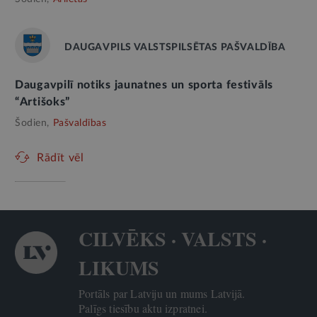
DAUGAVPILS VALSTSPILSĒTAS PAŠVALDĪBA
Daugavpilī notiks jaunatnes un sporta festivāls
“Artišoks”
Šodien,
Pašvaldības
Rādīt vēl
CILVĒKS · VALSTS ·
LIKUMS
Portāls par Latviju un mums Latvijā.
Palīgs tiesību aktu izpratnei.