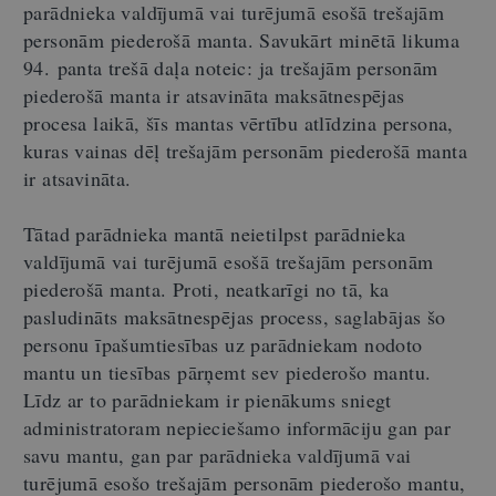
parādnieka valdījumā vai turējumā esošā trešajām
personām piederošā manta. Savukārt minētā likuma
94. panta trešā daļa noteic: ja trešajām personām
piederošā manta ir atsavināta maksātnespējas
procesa laikā, šīs mantas vērtību atlīdzina persona,
kuras vainas dēļ trešajām personām piederošā manta
ir atsavināta.
Tātad parādnieka mantā neietilpst parādnieka
valdījumā vai turējumā esošā trešajām personām
piederošā manta. Proti, neatkarīgi no tā, ka
pasludināts maksātnespējas process, saglabājas šo
personu īpašumtiesības uz parādniekam nodoto
mantu un tiesības pārņemt sev piederošo mantu.
Līdz ar to parādniekam ir pienākums sniegt
administratoram nepieciešamo informāciju gan par
savu mantu, gan par parādnieka valdījumā vai
turējumā esošo trešajām personām piederošo mantu,