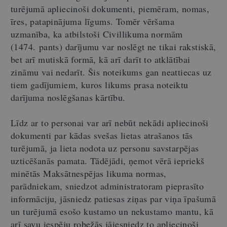
turējumā apliecinoši dokumenti, piemēram, nomas,
īres, patapinājuma līgums. Tomēr vēršama
uzmanība, ka atbilstoši Civillikuma normām
(1474. pants) darījumu var noslēgt ne tikai rakstiskā,
bet arī mutiskā formā, kā arī darīt to atklātībai
zināmu vai nedarīt. Šis noteikums gan neattiecas uz
tiem gadījumiem, kuros likums prasa noteiktu
darījuma noslēgšanas kārtību.
Līdz ar to personai var arī nebūt nekādi apliecinoši
dokumenti par kādas svešas lietas atrašanos tās
turējumā, ja lieta nodota uz personu savstarpējas
uzticēšanās pamata. Tādējādi, ņemot vērā iepriekš
minētās Maksātnespējas likuma normas,
parādniekam, sniedzot administratoram pieprasīto
informāciju, jāsniedz patiesas ziņas par viņa īpašumā
un turējumā esošo kustamo un nekustamo mantu, kā
arī savu iespēju robežās jāiesniedz to apliecinoši