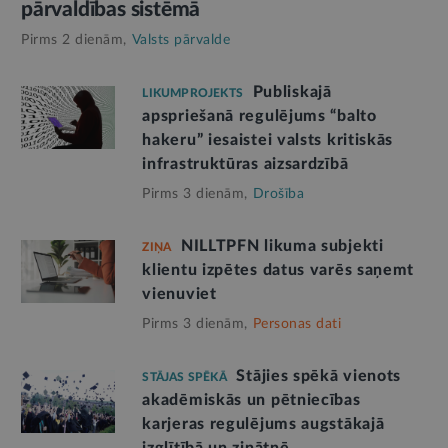
pārvaldības sistēmā
Pirms 2 dienām,
Valsts pārvalde
Publiskajā
LIKUMPROJEKTS
apspriešanā regulējums “balto
hakeru” iesaistei valsts kritiskās
infrastruktūras aizsardzībā
Pirms 3 dienām,
Drošība
NILLTPFN likuma subjekti
ZIŅA
klientu izpētes datus varēs saņemt
vienuviet
Pirms 3 dienām,
Personas dati
Stājies spēkā vienots
STĀJAS SPĒKĀ
akadēmiskās un pētniecības
karjeras regulējums augstākajā
izglītībā un zinātnē