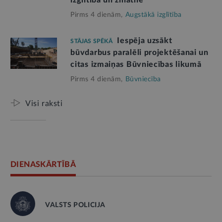
Pirms 4 dienām,
Augstākā izglītība
Iespēja uzsākt
STĀJAS SPĒKĀ
būvdarbus paralēli projektēšanai un
citas izmaiņas Būvniecības likumā
Pirms 4 dienām,
Būvniecība
Visi raksti
DIENASKĀRTĪBĀ
VALSTS POLICIJA