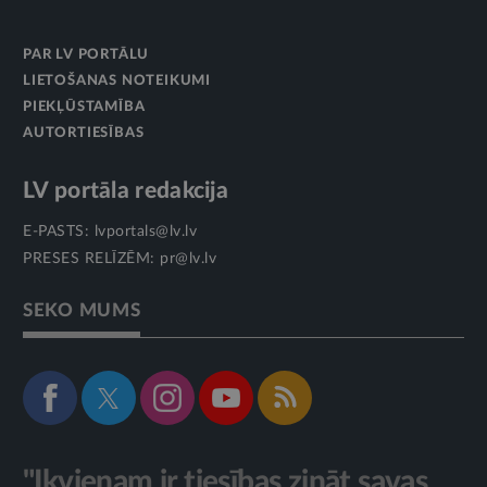
PAR LV PORTĀLU
LIETOŠANAS NOTEIKUMI
PIEKĻŪSTAMĪBA
AUTORTIESĪBAS
LV portāla redakcija
E-PASTS:
lvportals@lv.lv
PRESES RELĪZĒM:
pr@lv.lv
SEKO MUMS
"Ikvienam ir tiesības zināt savas