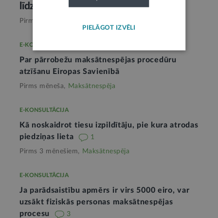
līdz 5000 eiro
4
Pirms gada,
Maksātnespēja
PIELĀGOT IZVĒLI
E-KONSULTĀCIJA
Par pārrobežu maksātnespējas procedūru
atzīšanu Eiropas Savienībā
Pirms mēneša,
Maksātnespēja
E-KONSULTĀCIJA
Kā noskaidrot tiesu izpildītāju, pie kura atrodas
piedziņas lieta
1
Pirms 3 mēnešiem,
Maksātnespēja
E-KONSULTĀCIJA
Ja parādsaistību apmērs ir virs 5000 eiro, var
uzsākt fiziskās personas maksātnespējas
procesu
3