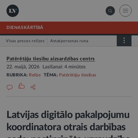
DIENASKĀRTĪBĀ
Visas preses relīzes
Amatpersonas runa
Atklātā vēstule
Relīze
Patērētāju tiesību aizsardzības centrs
22. maijā, 2026
Lasīšanai: 4 minūtes
RUBRIKA:
Relīze
TĒMA:
Patērētāju tiesības
Latvijas digitālo pakalpojumu
koordinatora otrais darbības