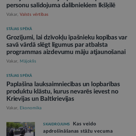
personu salidojuma dalībniekiem Ikšķilē
Vakar,
Valsts vērtības
STĀJAS SPĒKĀ
Grozījumi, lai dzīvokļu īpašnieku kopības var
savā vārdā slēgt līgumus par atbalsta
programmas aizdevumu māju atjaunošanai
Vakar,
Mājoklis
STĀJAS SPĒKĀ
Paplašina lauksaimniecības un lopbarības
produktu klāstu, kurus nevarēs ievest no
Krievijas un Baltkrievijas
Vakar,
Ekonomika
Kas veido
SKAIDROJUMS
apdrošināšanas stāžu vecuma