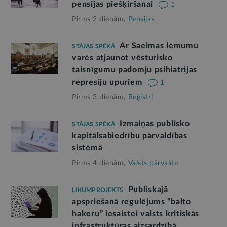
pensijas piešķiršanai
1
Pirms 2 dienām,
Pensijas
Ar Saeimas lēmumu
STĀJAS SPĒKĀ
varēs atjaunot vēsturisko
taisnīgumu padomju psihiatrijas
represiju upuriem
1
Pirms 3 dienām,
Reģistri
Izmaiņas publisko
STĀJAS SPĒKĀ
kapitālsabiedrību pārvaldības
sistēmā
Pirms 4 dienām,
Valsts pārvalde
Publiskajā
LIKUMPROJEKTS
apspriešanā regulējums “balto
hakeru” iesaistei valsts kritiskās
infrastruktūras aizsardzībā