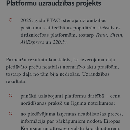
Platformu uzraudzības projekts
2025. gadā PTAC īstenoja uzraudzības
pasākumus attiecībā uz populārām tiešsaistes
tirdzniecības platformām, tostarp
Temu
,
Shein
,
AliExpress
un
220.lv
.
Pārbaužu rezultātā konstatēts, ka ievērojama daļa
piedāvāto preču neatbilst normatīvo aktu prasībām,
tostarp daļa no tām bija nedrošas. Uzraudzības
rezultātā:
panākti uzlabojumi platformu darbībā − cenu
norādīšanas praksē un līguma noteikumos;
no piedāvājuma izņemtas neatbilstošas preces,
informācija par pārkāpumiem nodota Eiropas
Komisijai un attiecīgo valstu koordinatoriem,