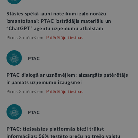
Stāsies spēkā jauni noteikumi zaļo norāžu
izmantošanai; PTAC izstrādājis materiālu un
“ChatGPT” aģentu uzņēmumu atbalstam
Pirms 3 mēnešiem,
Patērētāju tiesības
PTAC
PTAC dialogā ar uzņēmējiem: aizsargāts patērētājs
ir pamats uzņēmumu izaugsmei
Pirms 3 mēnešiem,
Patērētāju tiesības
PTAC
PTAC: tiešsaistes platformās bieži trūkst
informācijas; 56% testēto preču no trešo valstu