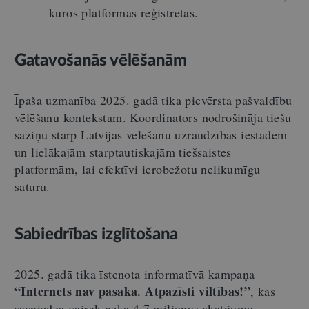
kuros platformas reģistrētas.
Gatavošanās vēlēšanām
Īpaša uzmanība 2025. gadā tika pievērsta pašvaldību
vēlēšanu kontekstam. Koordinators nodrošināja tiešu
saziņu starp Latvijas vēlēšanu uzraudzības iestādēm
un lielākajām starptautiskajām tiešsaistes
platformām, lai efektīvi ierobežotu nelikumīgu
saturu.
Sabiedrības izglītošana
2025. gadā tika īstenota informatīvā kampaņa
“Internets nav pasaka. Atpazīsti viltības!”
, kas
sasniedza vairāk nekā 4,7 miljonus skatījumu,