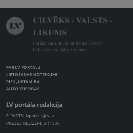
CILVĒKS · VALSTS ·
LIKUMS
Portāls par Latviju un mums Latvijā.
Palīgs tiesību aktu izpratnei.
PAR LV PORTĀLU
LIETOŠANAS NOTEIKUMI
PIEKĻŪSTAMĪBA
AUTORTIESĪBAS
LV portāla redakcija
E-PASTS:
lvportals@lv.lv
PRESES RELĪZĒM:
pr@lv.lv