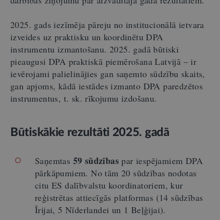
darbības ziņojumu par aizvadītajā gada rezultātiem.
2025. gads iezīmēja pāreju no institucionālā ietvara
izveides uz praktisku un koordinētu DPA
instrumentu izmantošanu. 2025. gadā būtiski
pieaugusi DPA praktiskā piemērošana Latvijā – ir
ievērojami palielinājies gan saņemto sūdzību skaits,
gan apjoms, kādā iestādes izmanto DPA paredzētos
instrumentus, t. sk. rīkojumu izdošanu.
Būtiskākie rezultāti 2025. gadā
59 sūdzības
Saņemtas
par iespējamiem DPA
pārkāpumiem. No tām 20 sūdzības nodotas
citu ES dalībvalstu koordinatoriem, kur
reģistrētas attiecīgās platformas (14 sūdzības
Īrijai, 5 Nīderlandei un 1 Beļģijai).