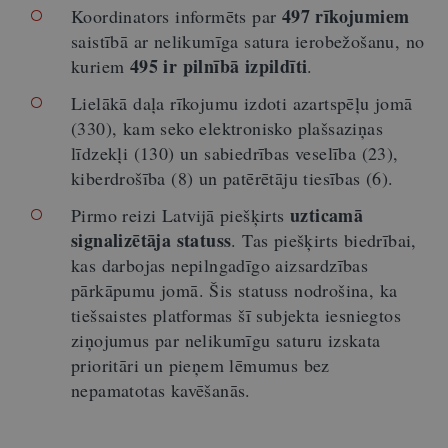
497 rīkojumiem
Koordinators informēts par
saistībā ar nelikumīga satura ierobežošanu, no
495 ir pilnībā izpildīti
kuriem
.
Lielākā daļa rīkojumu izdoti azartspēļu jomā
(330), kam seko elektronisko plašsaziņas
līdzekļi (130) un sabiedrības veselība (23),
kiberdrošība (8) un patērētāju tiesības (6).
uzticamā
Pirmo reizi Latvijā piešķirts
signalizētāja statuss
. Tas piešķirts biedrībai,
kas darbojas nepilngadīgo aizsardzības
pārkāpumu jomā. Šis statuss nodrošina, ka
tiešsaistes platformas šī subjekta iesniegtos
ziņojumus par nelikumīgu saturu izskata
prioritāri un pieņem lēmumus bez
nepamatotas kavēšanās.