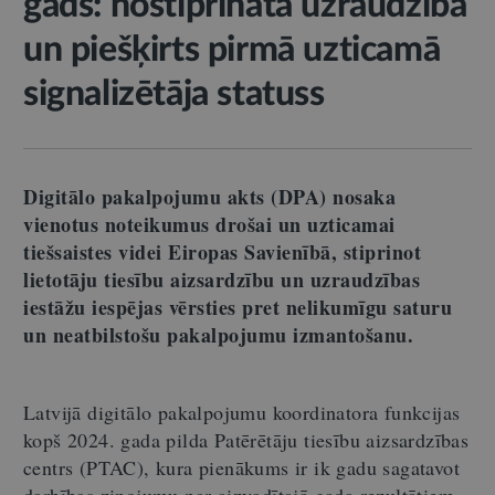
gads: nostiprināta uzraudzība
un piešķirts pirmā uzticamā
signalizētāja statuss
Digitālo pakalpojumu akts (DPA) nosaka
vienotus noteikumus drošai un uzticamai
tiešsaistes videi Eiropas Savienībā, stiprinot
lietotāju tiesību aizsardzību un uzraudzības
iestāžu iespējas vērsties pret nelikumīgu saturu
un neatbilstošu pakalpojumu izmantošanu.
Latvijā digitālo pakalpojumu koordinatora funkcijas
kopš 2024. gada pilda Patērētāju tiesību aizsardzības
centrs (PTAC), kura pienākums ir ik gadu sagatavot