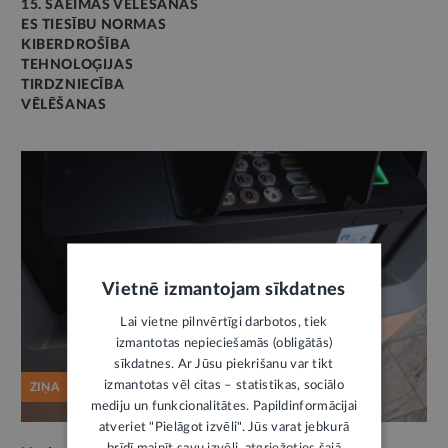
15. SAEIMAS VĒLĒŠANAS
ES TIESĪBU NORMAS
KIBERDROŠĪBA
TEHNOLOĢIJAS
TIRDZNIECĪBA
VĒLĒŠANAS
Vietnē izmantojam sīkdatnes
Lai vietne pilnvērtīgi darbotos, tiek
izmantotas nepieciešamās (obligātās)
sīkdatnes. Ar Jūsu piekrišanu var tikt
izmantotas vēl citas – statistikas, sociālo
ZIŅA
mediju un funkcionalitātes. Papildinformācijai
atveriet "Pielāgot izvēli". Jūs varat jebkurā