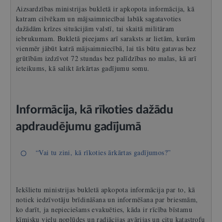
Aizsardzības ministrijas bukletā ir apkopota informācija, kā
katram cilvēkam un mājsaimniecībai labāk sagatavoties
dažādām krīzes situācijām valstī, tai skaitā militāram
iebrukumam. Bukletā pieejams arī saraksts ar lietām, kurām
vienmēr jābūt katrā mājsaimniecībā, lai tās būtu gatavas bez
grūtībām izdzīvot 72 stundas bez palīdzības no malas, kā arī
ieteikums, kā salikt ārkārtas gadījumu somu.
Informācija, kā rīkoties dažādu
apdraudējumu gadījumā
“Vai tu zini, kā rīkoties ārkārtas gadījumos?”
Iekšlietu ministrijas bukletā apkopota informācija par to, kā
notiek iedzīvotāju brīdināšana un informēšana par briesmām,
ko darīt, ja nepieciešams evakuēties, kāda ir rīcība bīstamu
ķīmisku vielu noplūdes un radiācijas avārijas un citu katastrofu