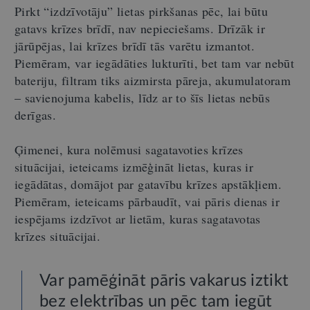
Pirkt “izdzīvotāju” lietas pirkšanas pēc, lai būtu
gatavs krīzes brīdī, nav nepieciešams. Drīzāk ir
jārūpējas, lai krīzes brīdī tās varētu izmantot.
Piemēram, var iegādāties lukturīti, bet tam var nebūt
bateriju, filtram tiks aizmirsta pāreja, akumulatoram
– savienojuma kabelis, līdz ar to šīs lietas nebūs
derīgas.
Ģimenei, kura nolēmusi sagatavoties krīzes
situācijai, ieteicams izmēģināt lietas, kuras ir
iegādātas, domājot par gatavību krīzes apstākļiem.
Piemēram, ieteicams pārbaudīt, vai pāris dienas ir
iespējams izdzīvot ar lietām, kuras sagatavotas
krīzes situācijai.
Var pamēģināt pāris vakarus iztikt
bez elektrības un pēc tam iegūt