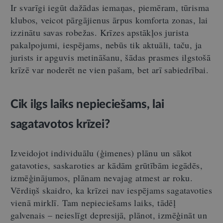
Ir svarīgi iegūt dažādas iemaņas, piemēram, tūrisma
klubos, veicot pārgājienus ārpus komforta zonas, lai
izzinātu savas robežas. Krīzes apstākļos jurista
pakalpojumi, iespējams, nebūs tik aktuāli, taču, ja
jurists ir apguvis metināšanu, šādas prasmes ilgstošā
krīzē var noderēt ne vien pašam, bet arī sabiedrībai.
Cik ilgs laiks nepieciešams, lai
sagatavotos krīzei?
Izveidojot individuālu (ģimenes) plānu un sākot
gatavoties, saskaroties ar kādām grūtībām iegādēs,
izmēģinājumos, plānam nevajag atmest ar roku.
Vērdiņš skaidro, ka krīzei nav iespējams sagatavoties
vienā mirklī. Tam nepieciešams laiks, tādēļ
galvenais – neieslīgt depresijā, plānot, izmēģināt un