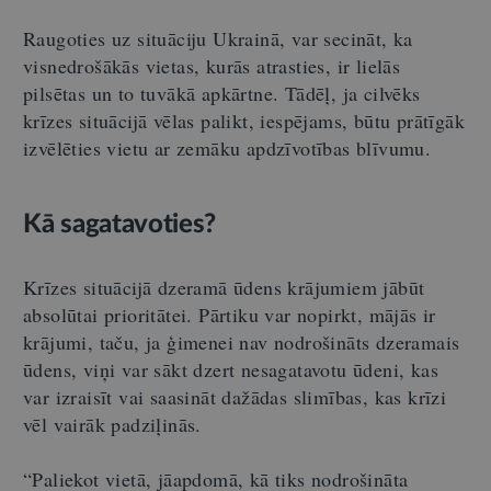
Raugoties uz situāciju Ukrainā, var secināt, ka
visnedrošākās vietas, kurās atrasties, ir lielās
pilsētas un to tuvākā apkārtne. Tādēļ, ja cilvēks
krīzes situācijā vēlas palikt, iespējams, būtu prātīgāk
izvēlēties vietu ar zemāku apdzīvotības blīvumu.
Kā sagatavoties?
Krīzes situācijā dzeramā ūdens krājumiem jābūt
absolūtai prioritātei. Pārtiku var nopirkt, mājās ir
krājumi, taču, ja ģimenei nav nodrošināts dzeramais
ūdens, viņi var sākt dzert nesagatavotu ūdeni, kas
var izraisīt vai saasināt dažādas slimības, kas krīzi
vēl vairāk padziļinās.
“Paliekot vietā, jāapdomā, kā tiks nodrošināta