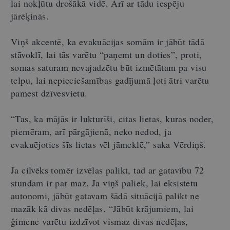
lai nokļūtu drošākā vidē. Arī ar tādu iespēju
jārēķinās.
Viņš akcentē, ka evakuācijas somām ir jābūt tādā
stāvoklī, lai tās varētu “paņemt un doties”, proti,
somas saturam nevajadzētu būt izmētātam pa visu
telpu, lai nepieciešamības gadījumā ļoti ātri varētu
pamest dzīvesvietu.
“Tas, ka mājās ir lukturīši, citas lietas, kuras noder,
piemēram, arī pārgājienā, neko nedod, ja
evakuējoties šīs lietas vēl jāmeklē,” saka Vērdiņš.
Ja cilvēks tomēr izvēlas palikt, tad ar gatavību 72
stundām ir par maz. Ja viņš paliek, lai eksistētu
autonomi, jābūt gatavam šādā situācijā palikt ne
mazāk kā divas nedēļas. “Jābūt krājumiem, lai
ģimene varētu izdzīvot vismaz divas nedēļas,