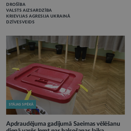
DROŠĪBA
VALSTS AIZSARDZĪBA
KRIEVIJAS AGRESIJA UKRAINĀ
DZĪVESVEIDS
STĀJAS SPĒKĀ
Apdraudējuma gadījumā Saeimas vēlēšanu
dienā varēs lemt par balsošanas laika