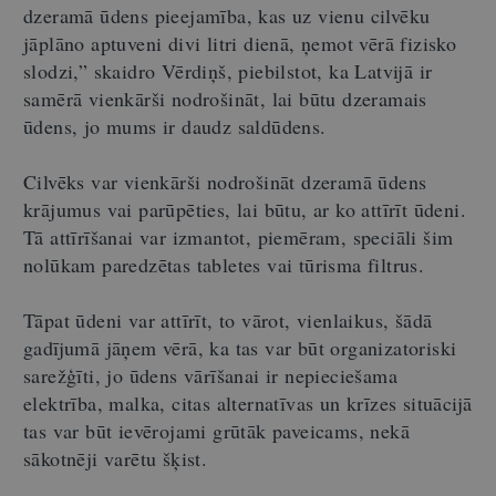
dzeramā ūdens pieejamība, kas uz vienu cilvēku
jāplāno aptuveni divi litri dienā, ņemot vērā fizisko
slodzi,” skaidro Vērdiņš, piebilstot, ka Latvijā ir
samērā vienkārši nodrošināt, lai būtu dzeramais
ūdens, jo mums ir daudz saldūdens.
Cilvēks var vienkārši nodrošināt dzeramā ūdens
krājumus vai parūpēties, lai būtu, ar ko attīrīt ūdeni.
Tā attīrīšanai var izmantot, piemēram, speciāli šim
nolūkam paredzētas tabletes vai tūrisma filtrus.
Tāpat ūdeni var attīrīt, to vārot, vienlaikus, šādā
gadījumā jāņem vērā, ka tas var būt organizatoriski
sarežģīti, jo ūdens vārīšanai ir nepieciešama
elektrība, malka, citas alternatīvas un krīzes situācijā
tas var būt ievērojami grūtāk paveicams, nekā
sākotnēji varētu šķist.