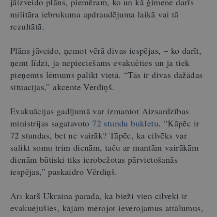
jāizveido plāns, piemēram, ko un kā ģimene darīs
militāra iebrukuma apdraudējuma laikā vai tā
rezultātā.
Plāns jāveido, ņemot vērā divas iespējas, – ko darīt,
ņemt līdzi, ja nepieciešams evakuēties un ja tiek
pieņemts lēmums palikt vietā. “Tās ir divas dažādas
situācijas,” akcentē Vērdiņš.
Evakuācijas gadījumā var izmantot Aizsardzības
ministrijas sagatavoto
72 stundu bukletu
. “Kāpēc ir
72 stundas, bet ne vairāk? Tāpēc, ka cilvēks var
salikt somu trim dienām, taču ar mantām vairākām
dienām būtiski tiks ierobežotas pārvietošanās
iespējas,” paskaidro Vērdiņš.
Arī karš Ukrainā parāda, ka bieži vien cilvēki ir
evakuējušies, kājām mērojot ievērojamus attālumus,