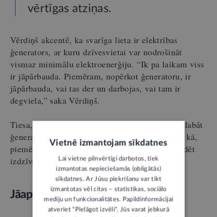
vērtīgas atziņas.
Vērdiņš akcentē, ka svarīga lieta ir elektrības
ģenerators, ar kuru dzīvesvietai var nodrošināt
vismaz minimālu elektroenerģiju. “Ik pa laikam viss
ir jāpārbauda. Piemēram, nopērkot ģeneratoru, ir
jāpārbauda, vai tas der un darbojas, vai tam ir
degviela,” saka Vērdiņš.
Tiesa, ne visiem ir iespējams iegādāties un uzglabāt
ģeneratoru. Tāpēc jādomā arī par alternatīvām, kā,
Vietnē izmantojam sīkdatnes
piemēram, saules paneļiem, ar kuriem var uzlādēt
izdzīvošanai nepieciešamās ierīces.
Lai vietne pilnvērtīgi darbotos, tiek
izmantotas nepieciešamās (obligātās)
sīkdatnes. Ar Jūsu piekrišanu var tikt
izmantotas vēl citas – statistikas, sociālo
Jāapdomā, kā tiks veikti norēķini
mediju un funkcionalitātes. Papildinformācijai
atveriet "Pielāgot izvēli". Jūs varat jebkurā