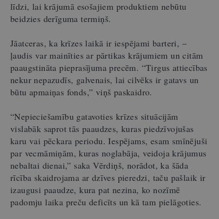
līdzi, lai krājumā esošajiem produktiem nebūtu
beidzies derīguma termiņš.
Jāatceras, ka krīzes laikā ir iespējami barteri, –
ļaudis var mainīties ar pārtikas krājumiem un citām
paaugstināta pieprasījuma precēm. “Tirgus attiecības
nekur nepazudīs, galvenais, lai cilvēks ir gatavs un
būtu apmaiņas fonds,” viņš paskaidro.
“Nepieciešamību gatavoties krīzes situācijām
vislabāk saprot tās paaudzes, kuras piedzīvojušas
karu vai pēckara periodu. Iespējams, esam smīnējuši
par vecmāmiņām, kuras noglabāja, veidoja krājumus
nebaltai dienai,” saka Vērdiņš, norādot, ka šāda
rīcība skaidrojama ar dzīves pieredzi, taču pašlaik ir
izaugusi paaudze, kura pat nezina, ko nozīmē
padomju laika preču deficīts un kā tam pielāgoties.