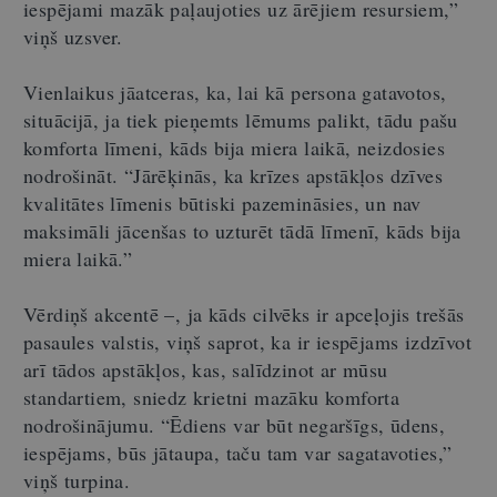
iespējami mazāk paļaujoties uz ārējiem resursiem,”
viņš uzsver.
Vienlaikus jāatceras, ka, lai kā persona gatavotos,
situācijā, ja tiek pieņemts lēmums palikt, tādu pašu
komforta līmeni, kāds bija miera laikā, neizdosies
nodrošināt. “Jārēķinās, ka krīzes apstākļos dzīves
kvalitātes līmenis būtiski pazemināsies, un nav
maksimāli jācenšas to uzturēt tādā līmenī, kāds bija
miera laikā.”
Vērdiņš akcentē –, ja kāds cilvēks ir apceļojis trešās
pasaules valstis, viņš saprot, ka ir iespējams izdzīvot
arī tādos apstākļos, kas, salīdzinot ar mūsu
standartiem, sniedz krietni mazāku komforta
nodrošinājumu. “Ēdiens var būt negaršīgs, ūdens,
iespējams, būs jātaupa, taču tam var sagatavoties,”
viņš turpina.