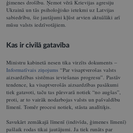
ģimenes drošību. Ņemot vērā Krievijas agresiju
Ukrainā un tās psiholoģisko ietekmi uz Latvijas
sabiedrību, šie jautājumi kļūst arvien aktuālāki arī
mūsu valsts iedzīvotājiem.
Kas ir civilā gatavība
Ministru kabinetā nesen tika virzīts dokuments –
Informatīvais ziņojums
“Par visaptverošas valsts
aizsardzības sistēmas ieviešanas progresu”. Pastāv
tendence, ka visaptverošās aizsardzības pasākumi
tiek gatavoti, taču tas pārsvarā notiek “no augšas”,
proti, ar to vairāk nodarbojas valsts un pašvaldību
līmenī. Tomēr procesi notiek, stāsta analītiķis.
Savukārt zemākajā līmenī (indivīda, ģimenes līmenī)
pašlaik rodas tikai jautājumi. Ja tiek runāts par