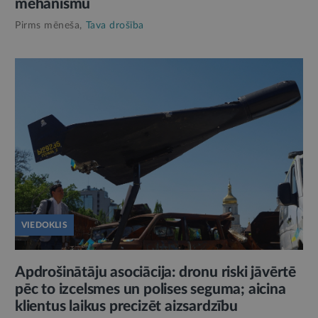
mehānismu
Pirms mēneša,
Tava drošība
VIEDOKLIS
Apdrošinātāju asociācija: dronu riski jāvērtē
pēc to izcelsmes un polises seguma; aicina
klientus laikus precizēt aizsardzību