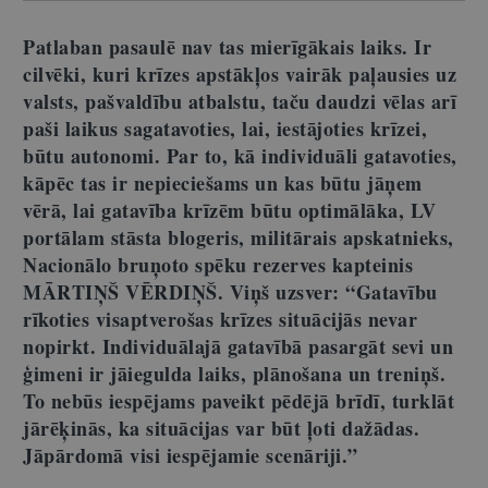
Patlaban pasaulē nav tas mierīgākais laiks. Ir
cilvēki, kuri krīzes apstākļos vairāk paļausies uz
valsts, pašvaldību atbalstu, taču daudzi vēlas arī
paši laikus sagatavoties, lai, iestājoties krīzei,
būtu autonomi. Par to, kā individuāli gatavoties,
kāpēc tas ir nepieciešams un kas būtu jāņem
vērā, lai gatavība krīzēm būtu optimālāka, LV
portālam stāsta blogeris, militārais apskatnieks,
Nacionālo bruņoto spēku rezerves kapteinis
MĀRTIŅŠ VĒRDIŅŠ. Viņš uzsver: “Gatavību
rīkoties visaptverošas krīzes situācijās nevar
nopirkt. Individuālajā gatavībā pasargāt sevi un
ģimeni ir jāiegulda laiks, plānošana un treniņš.
To nebūs iespējams paveikt pēdējā brīdī, turklāt
jārēķinās, ka situācijas var būt ļoti dažādas.
Jāpārdomā visi iespējamie scenāriji.”