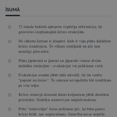
ĪSUMĀ
72 stundu bukletā apkopota vispārīga informācija, kā
gatavoties iespējamajām krīzes situācijām.
No sākuma katram ir jāsaprot, kāds ir viņa plāns dažādiem
krīzes scenārijiem. To vēlams izmēģināt un pēc tam
nemitīgi pilnveidot.
Plāns jāpārrunā ar ģimeni un jāparedz vismaz divām
dažādām situācijām – evakuācijai vai palikšanai vietā.
Evakuācijas somām jābūt tādā stāvoklī, lai tās varētu
“paņemt un doties”. To saturam nevajadzētu būt izmētātam
pa visu telpu.
Krīzes situācijā dzeramā ūdens krājumiem jābūt absolūtai
prioritātei. Nedrīkst aizmirst par mājdzīvniekiem.
Pirkt “izdzīvotāju” lietas pirkšanas pēc, lai būtu gatavs
krīzes brīdī, nav nepieciešams. Gatavību nevar nopirkt.