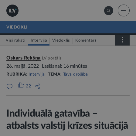
VIEDOKĻI
Visi raksti
Intervija
Viedoklis
Komentārs
LV portāls jautā
Oskars Rekšņa
LV portāls
26. maijā, 2022
Lasīšanai: 16 minūtes
RUBRIKA:
Intervija
TĒMA:
Tava drošība
22
Individuālā gatavība –
atbalsts valstij krīzes situācijā