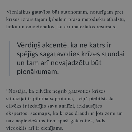
Vienlaikus gatavība būt autonomam, noturīgam pret
krīzes izraisītajām ķibelēm prasa metodisku atbalstu,
laiku un emocionālos, kā arī materiālos resursus.
Vērdiņš akcentē, ka ne katrs ir
spējīgs sagatavoties krīzes stundai
un tam arī nevajadzētu būt
pienākumam.
“Nostāja, ka cilvēks negrib gatavoties krīzes
situācijai ir pilnībā saprotama,” viņš piebilst. Ja
cilvēks ir izdarījis savu analīzi, ieklausījies
ekspertos, secinājis, ka krīzes draudi ir ļoti zemi un
nav nepieciešams tiem īpaši gatavoties, šāds
viedoklis arī ir cienījams.