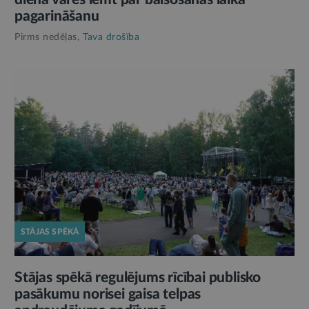
pagarināšanu
Pirms nedēļas,
Tava drošība
STĀJAS SPĒKĀ
Stājas spēkā regulējums rīcībai publisko
pasākumu norisei gaisa telpas