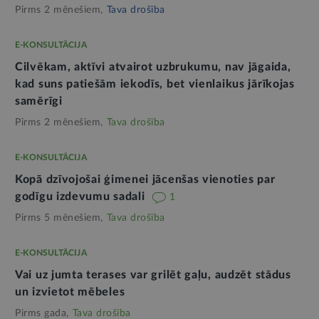
Pirms 2 mēnešiem,
Tava drošība
E-KONSULTĀCIJA
Cilvēkam, aktīvi atvairot uzbrukumu, nav jāgaida,
kad suns patiešām iekodīs, bet vienlaikus jārīkojas
samērīgi
Pirms 2 mēnešiem,
Tava drošība
E-KONSULTĀCIJA
Kopā dzīvojošai ģimenei jācenšas vienoties par
godīgu izdevumu sadali
1
Pirms 5 mēnešiem,
Tava drošība
E-KONSULTĀCIJA
Vai uz jumta terases var grilēt gaļu, audzēt stādus
un izvietot mēbeles
Pirms gada,
Tava drošība