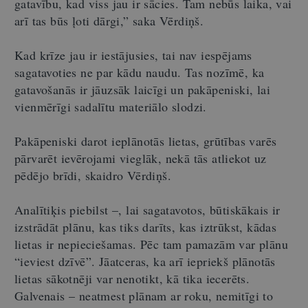
gatavību, kad viss jau ir sācies. Tam nebūs laika, vai
arī tas būs ļoti dārgi,” saka Vērdiņš.
Kad krīze jau ir iestājusies, tai nav iespējams
sagatavoties ne par kādu naudu. Tas nozīmē, ka
gatavošanās ir jāuzsāk laicīgi un pakāpeniski, lai
vienmērīgi sadalītu materiālo slodzi.
Pakāpeniski darot ieplānotās lietas, grūtības varēs
pārvarēt ievērojami vieglāk, nekā tās atliekot uz
pēdējo brīdi, skaidro Vērdiņš.
Analītiķis piebilst –, lai sagatavotos, būtiskākais ir
izstrādāt plānu, kas tiks darīts, kas iztrūkst, kādas
lietas ir nepieciešamas. Pēc tam pamazām var plānu
“ieviest dzīvē”. Jāatceras, ka arī iepriekš plānotās
lietas sākotnēji var nenotikt, kā tika iecerēts.
Galvenais – neatmest plānam ar roku, nemitīgi to