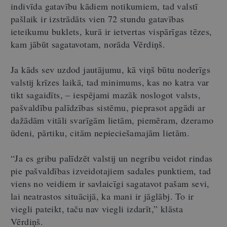
indivīda gatavību kādiem notikumiem, tad valstī
pašlaik ir izstrādāts vien 72 stundu gatavības
ieteikumu buklets, kurā ir ietvertas vispārīgas tēzes,
kam jābūt sagatavotam, norāda Vērdiņš.
Ja kāds sev uzdod jautājumu, kā viņš būtu noderīgs
valstij krīzes laikā, tad minimums, kas no katra var
tikt sagaidīts, – iespējami mazāk noslogot valsts,
pašvaldību palīdzības sistēmu, pieprasot apgādi ar
dažādām vitāli svarīgām lietām, piemēram, dzeramo
ūdeni, pārtiku, citām nepieciešamajām lietām.
“Ja es gribu palīdzēt valstij un negribu veidot rindas
pie pašvaldības izveidotajiem sadales punktiem, tad
viens no veidiem ir savlaicīgi sagatavot pašam sevi,
lai neatrastos situācijā, ka mani ir jāglābj. To ir
viegli pateikt, taču nav viegli izdarīt,” klāsta
Vērdiņš.