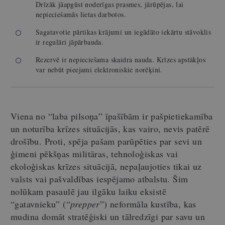
Drīzāk jāapgūst noderīgas prasmes, jārūpējas, lai
nepieciešamās lietas darbotos.
Sagatavotie pārtikas krājumi un iegādāto iekārtu stāvoklis
ir regulāri jāpārbauda.
Rezervē ir nepieciešama skaidra nauda. Krīzes apstākļos
var nebūt pieejami elektroniskie norēķini.
Viena no “laba pilsoņa” īpašībām ir pašpietiekamība
un noturība krīzes situācijās, kas vairo, nevis patērē
drošību. Proti, spēja pašam parūpēties par sevi un
ģimeni pēkšņas militāras, tehnoloģiskas vai
ekoloģiskas krīzes situācijā, nepaļaujoties tikai uz
valsts vai pašvaldības iespējamo atbalstu. Šim
nolūkam pasaulē jau ilgāku laiku eksistē
“gatavnieku” (“
prepper
”) neformāla kustība, kas
mudina domāt stratēģiski un tālredzīgi par savu un