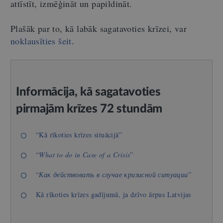
attīstīt, izmēģināt un papildināt.
Plašāk par to, kā labāk sagatavoties krīzei, var
noklausīties šeit
.
Informācija, kā sagatavoties
pirmajām krīzes 72 stundām
“Kā rīkoties krīzes situācijā”
“
What to do in Case of a Crisis
”
“
Как действовать в случае кризисной ситуации
”
Kā rīkoties krīzes gadījumā, ja dzīvo ārpus Latvijas