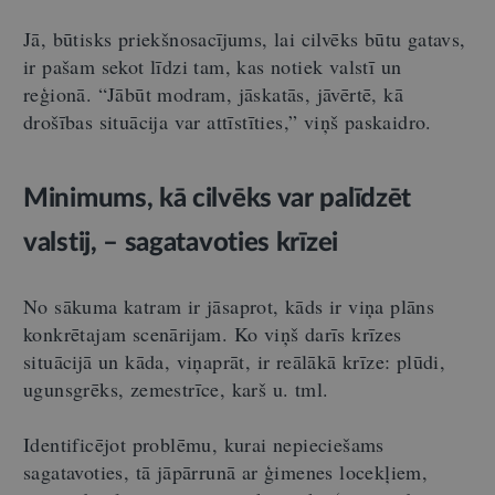
Jā, būtisks priekšnosacījums, lai cilvēks būtu gatavs,
ir pašam sekot līdzi tam, kas notiek valstī un
reģionā. “Jābūt modram, jāskatās, jāvērtē, kā
drošības situācija var attīstīties,” viņš paskaidro.
Minimums, kā cilvēks var palīdzēt
valstij, – sagatavoties krīzei
No sākuma katram ir jāsaprot, kāds ir viņa plāns
konkrētajam scenārijam. Ko viņš darīs krīzes
situācijā un kāda, viņaprāt, ir reālākā krīze: plūdi,
ugunsgrēks, zemestrīce, karš u. tml.
Identificējot problēmu, kurai nepieciešams
sagatavoties, tā jāpārrunā ar ģimenes locekļiem,