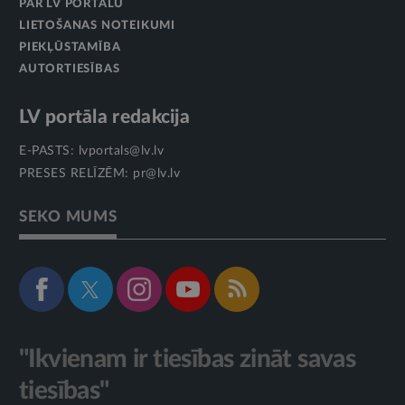
PAR LV PORTĀLU
LIETOŠANAS NOTEIKUMI
PIEKĻŪSTAMĪBA
AUTORTIESĪBAS
LV portāla redakcija
E-PASTS:
lvportals@lv.lv
PRESES RELĪZĒM:
pr@lv.lv
SEKO MUMS
"Ikvienam ir tiesības zināt savas
tiesības"