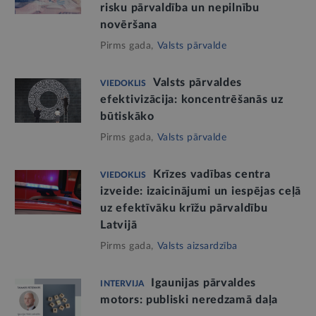
risku pārvaldība un nepilnību
novēršana
Pirms gada,
Valsts pārvalde
Valsts pārvaldes
VIEDOKLIS
efektivizācija: koncentrēšanās uz
būtiskāko
Pirms gada,
Valsts pārvalde
Krīzes vadības centra
VIEDOKLIS
izveide: izaicinājumi un iespējas ceļā
uz efektīvāku krīžu pārvaldību
Latvijā
Pirms gada,
Valsts aizsardzība
Igaunijas pārvaldes
INTERVIJA
motors: publiski neredzamā daļa