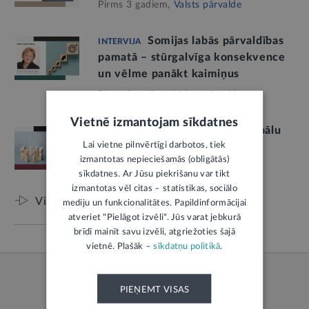
Pirms 3 gadiem,
Valsts pārvalde
Somijas labās pārvaldības
INTERVIJA
pamatā – stūrgalvīga konsekvence
un vēlme panākt kaimiņus
Pirms 3 gadiem,
Valsts pārvalde
Vietnē izmantojam sīkdatnes
Valsts pārvaldība globālu
INTERVIJA
Lai vietne pilnvērtīgi darbotos, tiek
krīžu apstākļos
izmantotas nepieciešamās (obligātās)
Pirms 3 gadiem,
Valsts pārvalde
sīkdatnes. Ar Jūsu piekrišanu var tikt
izmantotas vēl citas – statistikas, sociālo
Visi raksti
mediju un funkcionalitātes. Papildinformācijai
atveriet "Pielāgot izvēli". Jūs varat jebkurā
brīdī mainīt savu izvēli, atgriežoties šajā
vietnē. Plašāk –
sīkdatņu politikā
.
PIEŅEMT VISAS