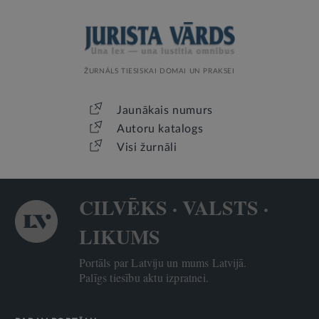
ŽURNĀLS TIESISKAI DOMAI UN PRAKSEI
Jaunākais numurs
Autoru katalogs
Visi žurnāli
CILVĒKS · VALSTS ·
LIKUMS
Portāls par Latviju un mums Latvijā.
Palīgs tiesību aktu izpratnei.