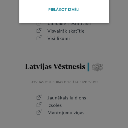
LATVIJAS REPUBLIKAS TIESĪBU AKTI
PIELĀGOT IZVĒLI
Jaunākie tiesību akti
Visvairāk skatītie
Visi likumi
LATVIJAS REPUBLIKAS OFICIĀLAIS IZDEVUMS
Jaunākais laidiens
Izsoles
Mantojumu ziņas