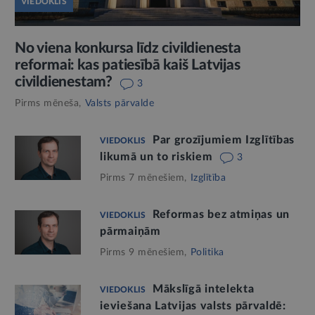
VIEDOKLIS
No viena konkursa līdz civildienesta
reformai: kas patiesībā kaiš Latvijas
civildienestam?
3
Pirms mēneša,
Valsts pārvalde
Par grozījumiem Izglītības
VIEDOKLIS
likumā un to riskiem
3
Pirms 7 mēnešiem,
Izglītība
Reformas bez atmiņas un
VIEDOKLIS
pārmaiņām
Pirms 9 mēnešiem,
Politika
Mākslīgā intelekta
VIEDOKLIS
ieviešana Latvijas valsts pārvaldē: