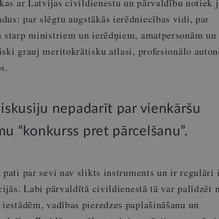
 kas ar Latvijas civildienestu un pārvaldību notiek 
dus: par slēgtu augstākās ierēdniecības vidi, par
m starp ministriem un ierēdņiem, amatpersonām un
ski grauj meritokrātisku atlasi, profesionālo auto
s.
diskusiju nepadarīt par vienkāršu
mu “konkurss pret pārcelšanu”.
 pati par sevi nav slikts instruments un ir regulāri
cijās. Labi pārvaldītā civildienestā tā var palīdzēt 
p iestādēm, vadības pieredzes paplašināšanu un