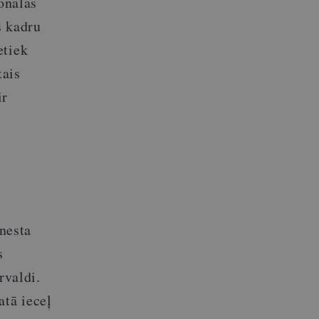
onālas
s kadru
etiek
tais
ir
enesta
s
rvaldi.
atā ieceļ