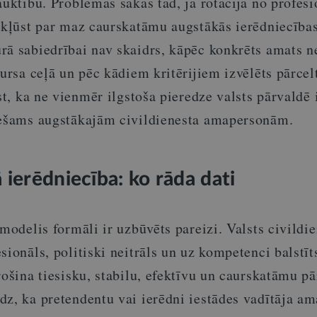
auktību. Problēmas sākas tad, ja rotācija no profesi
a kļūst par maz caurskatāmu augstākās ierēdniecība
rā sabiedrībai nav skaidrs, kāpēc konkrēts amats n
kursa ceļā un pēc kādiem kritērijiem izvēlēts pārcel
st, ka ne vienmēr ilgstoša pieredze valsts pārvaldē 
iešams augstākajām civildienesta amapersonām.
 ierēdniecība: ko rāda dati
 modelis formāli ir uzbūvēts pareizi. Valsts civildi
sionāls, politiski neitrāls un uz kompetenci balstīt
rošina tiesisku, stabilu, efektīvu un caurskatāmu pā
z, ka pretendentu vai ierēdni iestādes vadītāja am