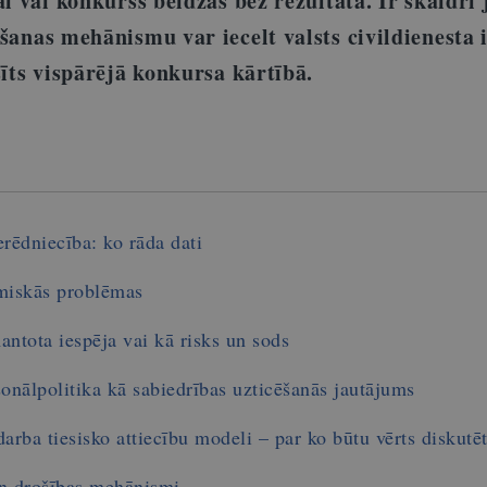
ai vai konkurss beidzas bez rezultāta. Ir skaidri
šanas mehānismu var iecelt valsts civildienesta 
sīts vispārējā konkursa kārtībā.
erēdniecība: ko rāda dati
ēmiskās problēmas
antota iespēja vai kā risks un sods
nālpolitika kā sabiedrības uzticēšanās jautājums
darba tiesisko attiecību modeli – par ko būtu vērts diskutē
un drošības mehānismi