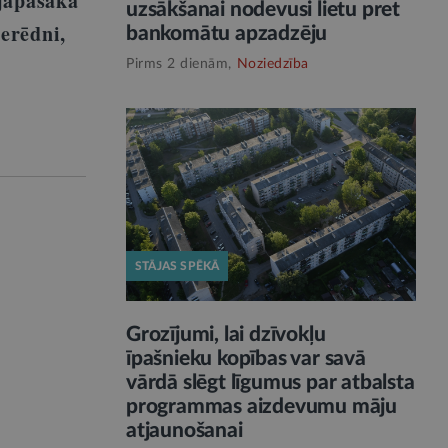
 jāpasaka
uzsākšanai nodevusi lietu pret
ierēdni,
bankomātu apzadzēju
Pirms 2 dienām,
Noziedzība
STĀJAS SPĒKĀ
Grozījumi, lai dzīvokļu
īpašnieku kopības var savā
vārdā slēgt līgumus par atbalsta
t
programmas aizdevumu māju
atjaunošanai