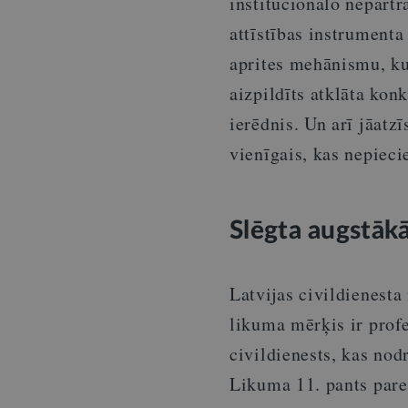
institucionālo nepārtr
attīstības instrument
aprites mehānismu, ku
aizpildīts atklāta kon
ierēdnis. Un arī jāatzī
vienīgais, kas nepiec
Slēgta augstākā
Latvijas civildienesta
likuma mērķis ir profe
civildienests, kas nod
Likuma 11. pants pared