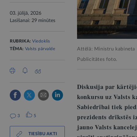
03. jūlijā, 2026
Lasīšanai: 29 minūtes
RUBRIKA:
Viedoklis
Attēlā: Ministru kabineta 
TĒMA:
Valsts pārvalde
Publicitātes foto.
Diskusija par kārtēj
konkursu uz Valsts k
Sabiedrībai tiek pied
prezidents drīkstēs 
3
5
jauno Valsts kancelej
TIESĪBU AKTI