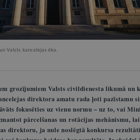
un Valsts kancelejas ēka.
iem grozījumiem Valsts civildienesta likumā un 
ancelejas direktora amatu rada ļoti pazīstamu si
āvāts fokusēties uz vienu normu – uz to, vai Min
izmantot pārcelšanas un rotācijas mehānismu, lai
as direktoru, ja nule noslēgtā konkursa rezultāt