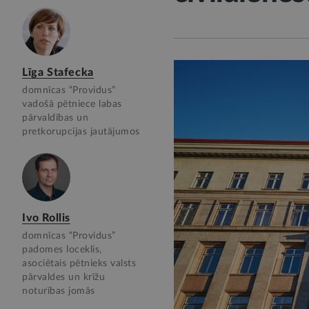
Līga Stafecka
domnīcas “Providus”
vadošā pētniece labas
pārvaldības un
pretkorupcijas jautājumos
Ivo Rollis
domnīcas “Providus”
padomes loceklis,
asociētais pētnieks valsts
pārvaldes un krīžu
noturības jomās