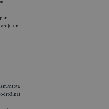
jau
 par
nomiju un
 izmantota
nodrošināt