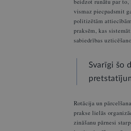
beidzot runātu par to,
vismaz piecpadsmit ga
politizētām attiecībā
praksēm, kas sistemāti
sabiedrības uzticēšano
Svarīgi šo 
pretstatīju
Rotācija un pārcelšana
prakse lielās organizā
zināšanu pārnesi star