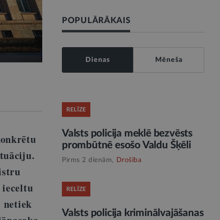
POPULĀRĀKAIS
Dienas
Mēneša
RELĪZE
Valsts policija meklē bezvēsts
konkrētu
prombūtnē esošo Valdu Šķēli
tuāciju.
Pirms 2 dienām,
Drošība
istru
 ieceltu
RELĪZE
i netiek
Valsts policija kriminālvajāšanas