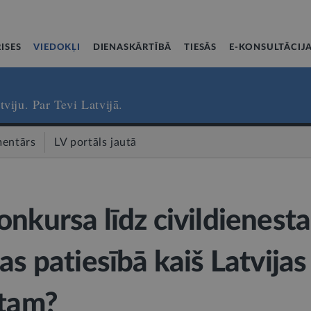
ISES
VIEDOKĻI
DIENASKĀRTĪBĀ
TIESĀS
E-KONSULTĀCIJ
tviju. Par Tevi Latvijā.
entārs
LV portāls jautā
onkursa līdz civildienesta
as patiesībā kaiš Latvijas
stam?