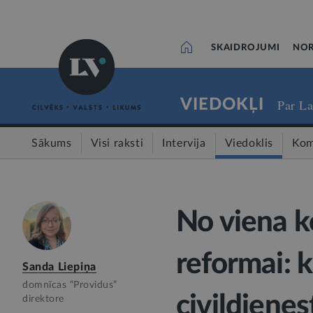
SKAIDROJUMI
NOR
VIEDOKĻI
Par La
Sākums
Visi raksti
Intervija
Viedoklis
Kom
No viena k
reformai: k
Sanda Liepiņa
domnīcas “Providus”
civildiene
direktore