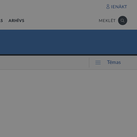
IENĀKT
AS
ARHĪVS
MEKLĒT
Tēmas