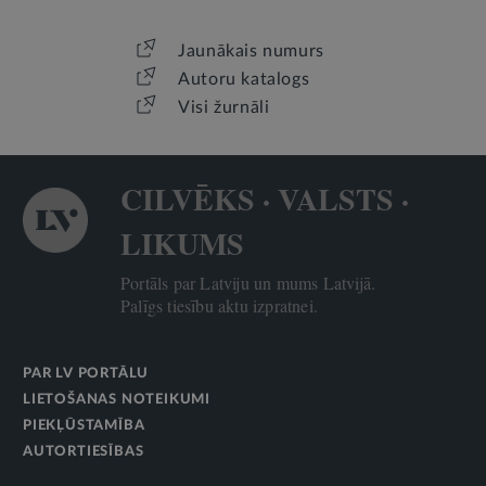
Jaunākais numurs
Autoru katalogs
Visi žurnāli
CILVĒKS · VALSTS ·
LIKUMS
Portāls par Latviju un mums Latvijā.
Palīgs tiesību aktu izpratnei.
PAR LV PORTĀLU
LIETOŠANAS NOTEIKUMI
PIEKĻŪSTAMĪBA
AUTORTIESĪBAS