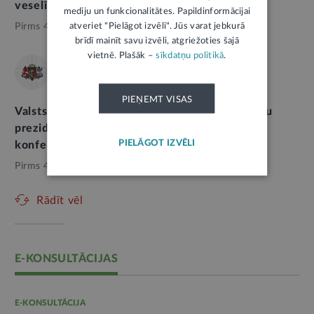
veselības nozarē
mediju un funkcionalitātes. Papildinformācijai
atveriet "Pielāgot izvēli". Jūs varat jebkurā
Pirms 4 dienām,
Veselība
brīdī mainīt savu izvēli, atgriežoties šajā
vietnē. Plašāk –
sīkdatņu politikā
.
VALSTS PREZIDENTA KANCELEJA
PIEŅEMT VISAS
Valsts prezidenta Edgara Rinkēviča un Ministru
prezidenta Andra Kulberga tikšanās un preses
PIELĀGOT IZVĒLI
konference
Pirms 4 dienām,
Valsts pārvalde
Rādīt vēl
E-KONSULTĀCIJAS
E-KONSULTĀCIJA