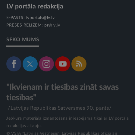
LV portāla redakcija
E-PASTS:
lvportals@lv.lv
PRESES RELĪZĒM:
pr@lv.lv
SEKO MUMS
"Ikvienam ir tiesības zināt savas
tiesības"
/Latvijas Republikas Satversmes 90. pants/
Jebkura materiāla izmantošana ir iespējama tikai ar LV portāla
redakcijas atļauju.
© VSIA "Latvijas Vēstnesis", Latvijas Republikas oficiālais