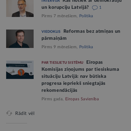
Kas notiek ar demokrātiju
INTERVIJA
un korupciju Latvijā?
1
Pirms 7 mēnešiem,
Politika
Reformas bez atmiņas un
VIEDOKLIS
pārmaiņām
Pirms 9 mēnešiem,
Politika
Eiropas
PAR TIESLIETU SISTĒMU
Komisijas ziņojums par tiesiskuma
situāciju Latvijā: nav būtiska
progresa iepriekš sniegtajās
rekomendācijās
Pirms gada,
Eiropas Savienība
Rādīt vēl