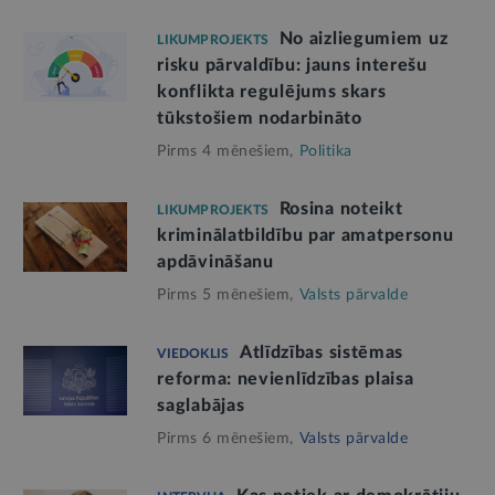
No aizliegumiem uz
LIKUMPROJEKTS
risku pārvaldību: jauns interešu
konflikta regulējums skars
tūkstošiem nodarbināto
Pirms 4 mēnešiem,
Politika
Rosina noteikt
LIKUMPROJEKTS
kriminālatbildību par amatpersonu
apdāvināšanu
Pirms 5 mēnešiem,
Valsts pārvalde
Atlīdzības sistēmas
VIEDOKLIS
reforma: nevienlīdzības plaisa
saglabājas
Pirms 6 mēnešiem,
Valsts pārvalde