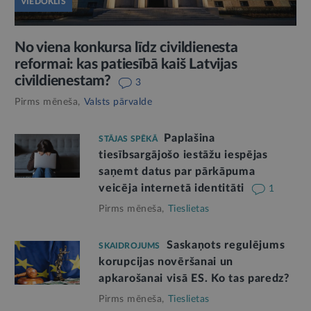
VIEDOKLIS
No viena konkursa līdz civildienesta
reformai: kas patiesībā kaiš Latvijas
civildienestam?
3
Pirms mēneša,
Valsts pārvalde
Paplašina
STĀJAS SPĒKĀ
tiesībsargājošo iestāžu iespējas
saņemt datus par pārkāpuma
veicēja internetā identitāti
1
Pirms mēneša,
Tieslietas
Saskaņots regulējums
SKAIDROJUMS
korupcijas novēršanai un
apkarošanai visā ES. Ko tas paredz?
Pirms mēneša,
Tieslietas