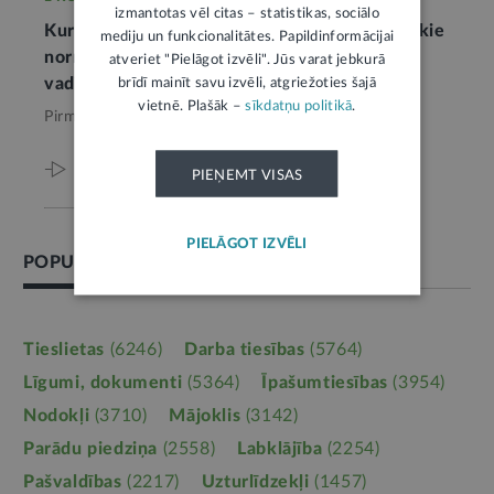
izmantotas vēl citas – statistikas, sociālo
Kuras amatu grupas punkti jāiegūst, lai fiziskie
mediju un funkcionalitātes. Papildinformācijai
normatīvi tiktu nokārtoti, nosaka iestādes
atveriet "Pielāgot izvēli". Jūs varat jebkurā
brīdī mainīt savu izvēli, atgriežoties šajā
vadītājs
vietnē. Plašāk –
sīkdatņu politikā
.
Pirms 5 mēnešiem,
Drošība
Viss par šo tēmu
PIEŅEMT VISAS
PIELĀGOT IZVĒLI
POPULĀRĀKĀS TĒMAS
Tieslietas
(6246)
Darba tiesības
(5764)
Līgumi, dokumenti
(5364)
Īpašumtiesības
(3954)
Nodokļi
(3710)
Mājoklis
(3142)
Parādu piedziņa
(2558)
Labklājība
(2254)
Pašvaldības
(2217)
Uzturlīdzekļi
(1457)