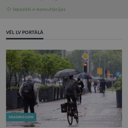
Iepazīsti e-konsultācijas
VĒL LV PORTĀLĀ
SKAIDROJUMS