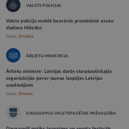
VALSTS POLICIJA
Valsts policija meklē bezvēsts prombūtnē esošo
Vadimu Mileško
Vakar,
Drošība
ĀRLIETU MINISTRIJA
Ārlietu ministre: Latvijas darbs starptautiskajās
organizācijās paver jaunas iespējas Latvijas
uzņēmējiem
Vakar,
Ārlietas
DAUGAVPILS VALSTSPILSĒTAS PAŠVALDĪBA
Daugavpilī notiks jaunatnes un sporta festivāls