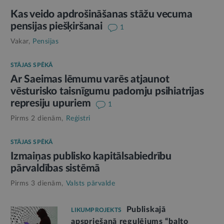
Kas veido apdrošināšanas stāžu vecuma
pensijas piešķiršanai
1
Vakar,
Pensijas
STĀJAS SPĒKĀ
Ar Saeimas lēmumu varēs atjaunot
vēsturisko taisnīgumu padomju psihiatrijas
represiju upuriem
1
Pirms 2 dienām,
Reģistri
STĀJAS SPĒKĀ
Izmaiņas publisko kapitālsabiedrību
pārvaldības sistēmā
Pirms 3 dienām,
Valsts pārvalde
Publiskajā
LIKUMPROJEKTS
apspriešanā regulējums “balto