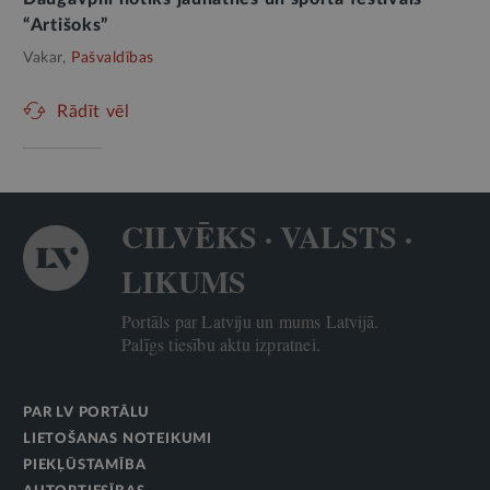
“Artišoks”
Vakar,
Pašvaldības
Rādīt vēl
CILVĒKS · VALSTS ·
LIKUMS
Portāls par Latviju un mums Latvijā.
Palīgs tiesību aktu izpratnei.
PAR LV PORTĀLU
LIETOŠANAS NOTEIKUMI
PIEKĻŪSTAMĪBA