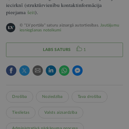
iecirknī (struktūrvienību kontaktinformācija
pieejama
šeit
).
© "LV portāla" saturu aizsargā autortiesības.
Jautājumu
iesniegšanas noteikumi
LABS SATURS
1
Drošība
Noziedzība
Tava drošība
Tieslietas
Valsts aizsardzība
Administratīvā pārkāpuma process