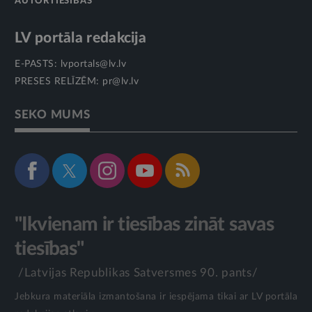
AUTORTIESĪBAS
LV portāla redakcija
E-PASTS:
lvportals@lv.lv
PRESES RELĪZĒM:
pr@lv.lv
SEKO MUMS
"Ikvienam ir tiesības zināt savas
tiesības"
/Latvijas Republikas Satversmes 90. pants/
Jebkura materiāla izmantošana ir iespējama tikai ar LV portāla