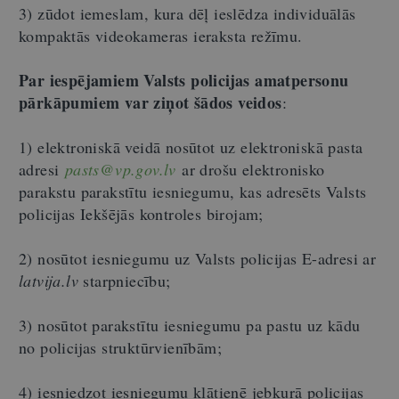
3) zūdot iemeslam, kura dēļ ieslēdza individuālās
kompaktās videokameras ieraksta režīmu.
Par iespējamiem Valsts policijas amatpersonu
pārkāpumiem var ziņot šādos veidos
:
1) elektroniskā veidā nosūtot uz elektroniskā pasta
adresi
pasts@vp.gov.lv
ar drošu elektronisko
parakstu parakstītu iesniegumu, kas adresēts Valsts
policijas Iekšējās kontroles birojam;
2) nosūtot iesniegumu uz Valsts policijas E-adresi ar
latvija.lv
starpniecību;
3) nosūtot parakstītu iesniegumu pa pastu uz kādu
no policijas struktūrvienībām;
4) iesniedzot iesniegumu klātienē jebkurā policijas