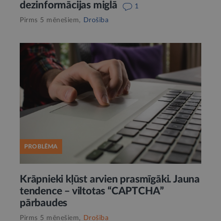
dezinformācijas miglā
1
Pirms 5 mēnešiem,
Drošība
PROBLĒMA
Krāpnieki kļūst arvien prasmīgāki. Jauna
tendence – viltotas “CAPTCHA”
pārbaudes
Pirms 5 mēnešiem,
Drošība