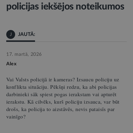
policijas iekšējos noteikumos
JAUTĀ:
J
17. martā, 2026
Alex
Vai Valsts policijā ir kameras? Izsaucu policiju uz
konflikta situāciju. Pēkšņi redzu, ka abi policijas
darbinieki sāk spiest pogas ierakstam vai apturēt
ierakstu. Kā cilvēks, kurš policiju izsauca, var būt
drošs, ka policija to aizstāvēs, nevis pataisīs par
vainīgo?