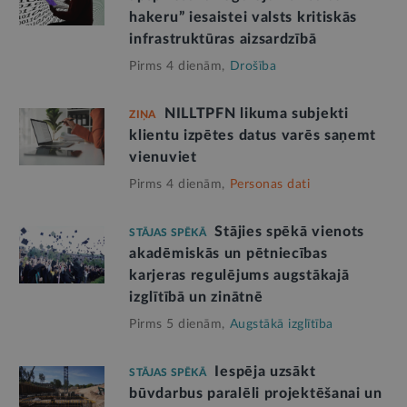
hakeru” iesaistei valsts kritiskās
infrastruktūras aizsardzībā
Pirms 4 dienām,
Drošība
NILLTPFN likuma subjekti
ZIŅA
klientu izpētes datus varēs saņemt
vienuviet
Pirms 4 dienām,
Personas dati
Stājies spēkā vienots
STĀJAS SPĒKĀ
akadēmiskās un pētniecības
karjeras regulējums augstākajā
izglītībā un zinātnē
Pirms 5 dienām,
Augstākā izglītība
Iespēja uzsākt
STĀJAS SPĒKĀ
būvdarbus paralēli projektēšanai un