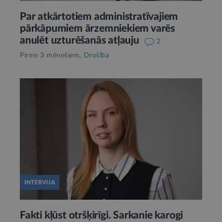
Par atkārtotiem administratīvajiem
pārkāpumiem ārzemniekiem varēs
anulēt uzturēšanās atļauju
2
Pirms 3 mēnešiem,
Drošība
INTERVIJA
Fakti kļūst otršķirīgi. Sarkanie karogi