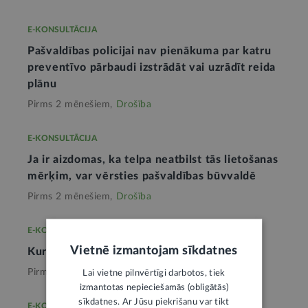
E-KONSULTĀCIJA
Pašvaldības policijai nav pienākuma par katru
preventīvo pārbaudi izstrādāt vai uzrādīt reida
plānu
Pirms 2 mēnešiem,
Drošība
E-KONSULTĀCIJA
Ja ir aizdomas, ka telpa neatbilst tās lietošanas
mērķim, var vērsties pašvaldības būvvaldē
Pirms 2 mēnešiem,
Drošība
E-KONSULTĀCIJA
Vietnē izmantojam sīkdatnes
Kur ziņot par vardarbību pret bērnu
Pirms 4 mēnešiem,
Drošība
Lai vietne pilnvērtīgi darbotos, tiek
izmantotas nepieciešamās (obligātās)
sīkdatnes. Ar Jūsu piekrišanu var tikt
E-KONSULTĀCIJA