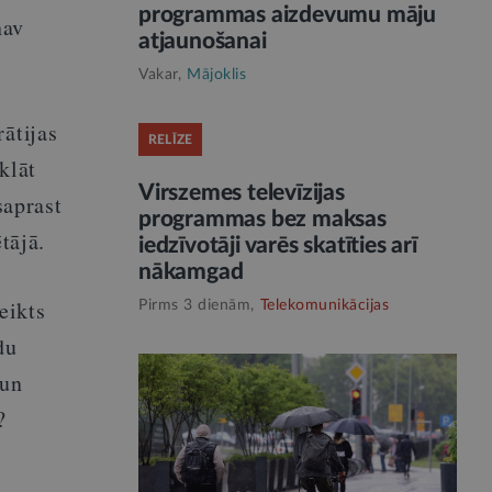
programmas aizdevumu māju
nav
atjaunošanai
Vakar,
Mājoklis
ātijas
RELĪZE
klāt
Virszemes televīzijas
saprast
programmas bez maksas
tājā.
iedzīvotāji varēs skatīties arī
nākamgad
eikts
Pirms 3 dienām,
Telekomunikācijas
du
 un
?