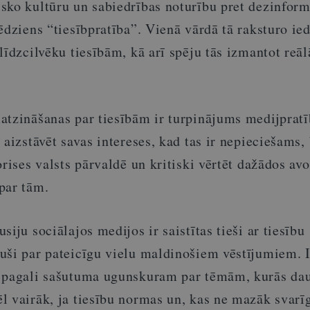
sko kultūru un sabiedrības noturību pret dezinform
ēdziens “tiesībpratība”. Vienā vārdā tā raksturo ie
līdzcilvēku tiesībām, kā arī spēju tās izmantot reāl
tzināšanas par tiesībām ir turpinājums medijpratīb
 aizstāvēt savas intereses, kad tas ir nepieciešams, 
orises valsts pārvaldē un kritiski vērtēt dažādos avo
par tām.
iju sociālajos medijos ir saistītas tieši ar tiesību
uši par pateicīgu vielu maldinošiem vēstījumiem. I
s pagali sašutuma ugunskuram par tēmām, kurās da
 vairāk, ja tiesību normas un, kas ne mazāk svarīg