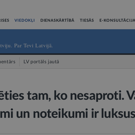
ISES
VIEDOKĻI
DIENASKĀRTĪBĀ
TIESĀS
E-KONSULTĀCIJ
tviju. Par Tevi Latvijā.
entārs
LV portāls jautā
ēties tam, ko nesaproti. V
umi un noteikumi ir luksu