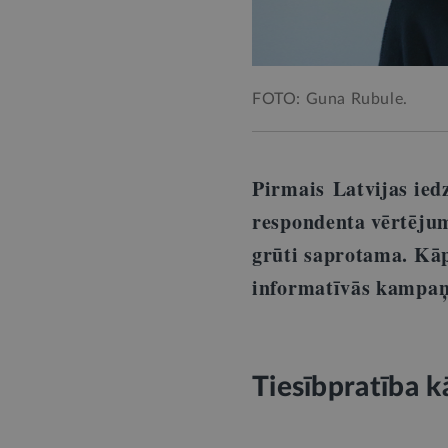
FOTO: Guna Rubule.
Pirmais Latvijas ied
respondenta vērtējum
grūti saprotama. Kāp
informatīvās kampa
Tiesībpratība 