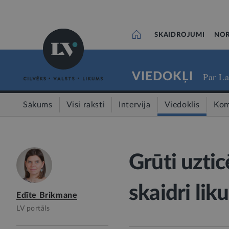
SKAIDROJUMI
NOR
VIEDOKĻI
Par La
Sākums
Visi raksti
Intervija
Viedoklis
Kom
Grūti uztic
skaidri lik
Edīte Brikmane
LV portāls