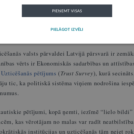
em 13. vietu, likuma varas jomā – 12. vietu, bet l
PIEŅEMT VISAS
tu pasaulē. Savukārt jaunākajā
World Justice Proje
ule of Law Index
) Latvija 2025. gadā ierindojusies 
PIELĀGOT IZVĒLI
.
icēšanās valsts pārvaldei Latvijā pārsvarā ir zemā
nības vērts ir Ekonomiskās sadarbības un attīstība
)
Uzticēšanās pētījums
(
Trust Survey
), kurā secināts
ju tic, ka politiskā sistēma viņiem nodrošina iesp
ēmumus.
ptautiskie pētījumi, kopā ņemti, iezīmē “lielo bildi”
ncēm, kas vērotājam no malas var radīt neatbilstība
okrātiskās institūcijas un uzticēšanās tām neiet rok