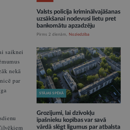
Valsts policija kriminālvajāšanas
uzsākšanai nodevusi lietu pret
bankomātu apzadzēju
Pirms 2 dienām,
Noziedzība
i saiknei
 lēmumus
azāk nekā
nicē par
īga
STĀJAS SPĒKĀ
Grozījumi, lai dzīvokļu
ūsdienu
īpašnieku kopības var savā
Cilvēkiem
vārdā slēgt līgumus par atbalsta