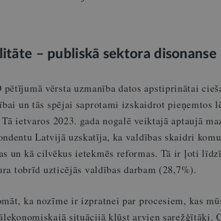
litāte – publiskā sektora disonanse
pētījumā vērsta uzmanība datos apstiprinātai cieša
dībai un tās spējai saprotami izskaidrot pieņemtos
. Tā ietvaros 2023. gada nogalē veiktajā aptaujā m
ondentu Latvijā uzskatīja, ka valdības skaidri komu
s un kā cilvēkus ietekmēs reformas. Tā ir ļoti līdz
kura tobrīd uzticējās valdības darbam (28,7%).
omāt, ka nozīme ir izpratnei par procesiem, kas m
ālekonomiskajā situācijā kļūst arvien sarežģītāki.