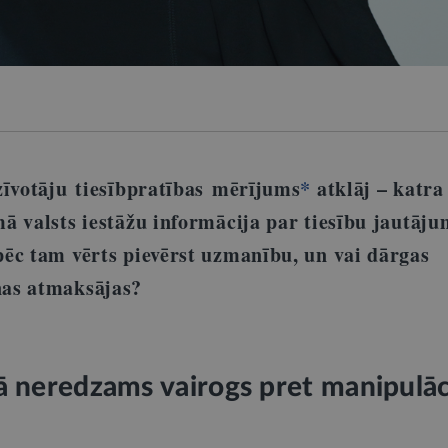
zīvotāju tiesībpratības mērījums
*
atklāj – katra
ā valsts iestāžu informācija par tiesību jautāju
ēc tam vērts pievērst uzmanību, un vai dārgas
ņas atmaksājas?
kā neredzams vairogs pret manipulā