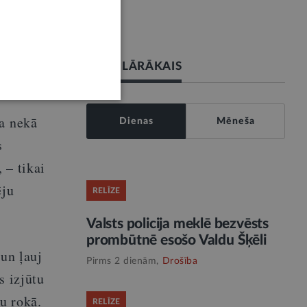
īdzdalības
ct
21. vietā
POPULĀRĀKAIS
ka nekā
Dienas
Mēneša
s
, – tikai
ēju
RELĪZE
Valsts policija meklē bezvēsts
prombūtnē esošo Valdu Šķēli
 un ļauj
Pirms 2 dienām,
Drošība
s izjūtu
u rokā.
RELĪZE