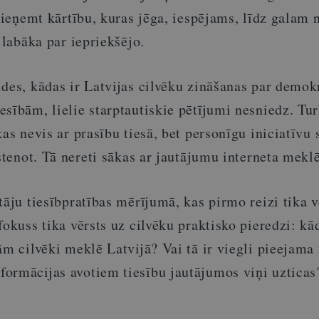
 pieņemt kārtību, kuras jēga, iespējams, līdz galam 
 labāka par iepriekšējo.
des, kādas ir Latvijas cilvēku zināšanas par demokr
sībām, lielie starptautiskie pētījumi nesniedz. Tur
kas nevis ar prasību tiesā, bet personīgu iniciatīvu 
īstenot. Tā nereti sākas ar jautājumu interneta meklē
tāju tiesībpratības mērījumā, kas pirmo reizi tika v
fokuss tika vērsts uz cilvēku praktisko pieredzi: kā
ām cilvēki meklē Latvijā? Vai tā ir viegli pieejama
ormācijas avotiem tiesību jautājumos viņi uzticas