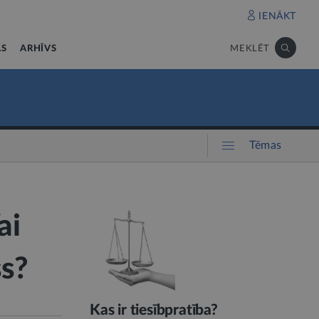
IENĀKT
AS
ARHĪVS
MEKLĒT
Tēmas
ai
ss?
Kas ir tiesībpratība?