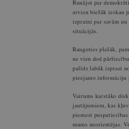
Runājot par demokrāti
arvien biežāk izskan j
izpratni par savām un 
situācijās.
Raugoties plašāk, pama
ne vien dod pārliecību
palīdz labāk izprast n
pieejamo informāciju 
Vairums karstāko diskus
jautājumiem, kas kļuv
piemest puspatiesība
mums neorientējas. Vēl