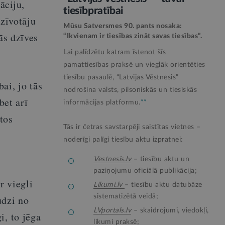
āciju,
tiesībpratībai
dzīvotāju
Mūsu Satversmes 90. pants nosaka:
ās dzīves
“Ikvienam ir tiesības zināt savas tiesības”.
Lai palīdzētu katram īstenot šīs
pamattiesības praksē un vieglāk orientēties
tiesību pasaulē, “Latvijas Vēstnesis”
ai, jo tās
nodrošina valsts, pilsoniskās un tiesiskās
bet arī
informācijas platformu.
**
tos
Tās ir četras savstarpēji saistītas vietnes –
noderīgi palīgi tiesību aktu izpratnei:
Vestnesis.lv
– tiesību aktu un
paziņojumu oficiālā publikācija;
r viegli
Likumi.lv
– tiesību aktu datubāze
sistematizētā veidā;
udzi no
LVportals.lv
– skaidrojumi, viedokļi,
i, to jēga
likumi praksē;