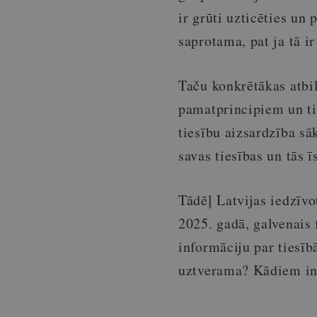
ir grūti uzticēties un
saprotama, pat ja tā ir
Taču konkrētākas atbil
pamatprincipiem un tie
tiesību aizsardzība sā
savas tiesības un tās 
Tādēļ Latvijas iedzīvo
2025. gadā, galvenais 
informāciju par tiesīb
uztverama? Kādiem inf