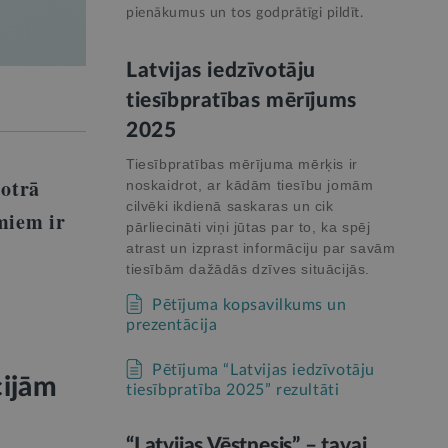
pienākumus un tos godprātīgi pildīt.
Latvijas iedzīvotāju
tiesībpratības mērījums
2025
Tiesībpratības mērījuma mērķis ir
 otrā
noskaidrot, ar kādām tiesību jomām
cilvēki ikdienā saskaras un cik
miem ir
pārliecināti viņi jūtas par to, ka spēj
atrast un izprast informāciju par savām
tiesībām dažādās dzīves situācijās.
Pētījuma kopsavilkums un
prezentācija
Pētījuma “Latvijas iedzīvotāju
cijām
tiesībpratība 2025” rezultāti
“Latvijas Vēstnesis” – tavai