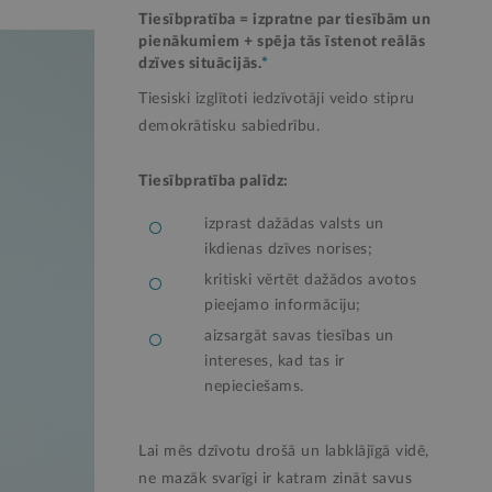
Tiesībpratība = izpratne par tiesībām un
pienākumiem + spēja tās īstenot reālās
dzīves situācijās.
*
Tiesiski izglītoti iedzīvotāji veido stipru
demokrātisku sabiedrību.
Tiesībpratība palīdz:
izprast dažādas valsts un
ikdienas dzīves norises;
kritiski vērtēt dažādos avotos
pieejamo informāciju;
aizsargāt savas tiesības un
intereses, kad tas ir
nepieciešams.
Lai mēs dzīvotu drošā un labklājīgā vidē,
ne mazāk svarīgi ir katram zināt savus