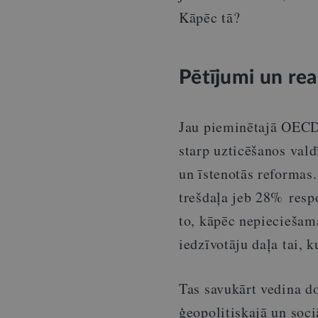
Kāpēc tā?
Pētījumi un rea
Jau pieminētajā OECD 
starp uzticēšanos val
un īstenotās reformas
trešdaļa jeb 28% resp
to, kāpēc nepieciešama
iedzīvotāju daļa tai, 
Tas savukārt vedina d
ģeopolitiskajā un soci