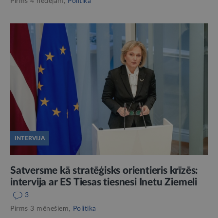
Pirms 4 nedēļām,
Politika
INTERVIJA
Satversme kā stratēģisks orientieris krīzēs:
intervija ar ES Tiesas tiesnesi Inetu Ziemeli
3
Pirms 3 mēnešiem,
Politika