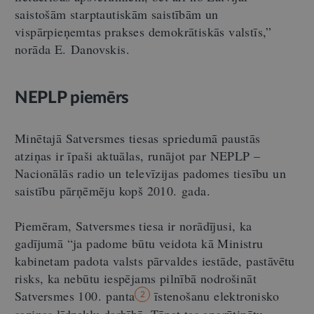
saistošām starptautiskām saistībām un
vispārpieņemtas prakses demokrātiskās valstīs,”
norāda E. Danovskis.
NEPLP piemērs
Minētajā Satversmes tiesas spriedumā paustās
atziņas ir īpaši aktuālas, runājot par NEPLP –
Nacionālās radio un televīzijas padomes tiesību un
saistību pārņēmēju kopš 2010. gada.
Piemēram, Satversmes tiesa ir norādījusi, ka
gadījumā “ja padome būtu veidota kā Ministru
kabinetam padota valsts pārvaldes iestāde, pastāvētu
risks, ka nebūtu iespējams pilnībā nodrošināt
Satversmes 100. panta
īstenošanu elektronisko
2
saziņas līdzekļu darbībā. Tāpat tas apgrūtinātu