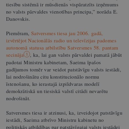
tiesību sistēmā ir mūsdienās vispāratzīts izņēmums
no valsts pārvaldes vienotības principa,” norāda E.
Danovskis.
Piemēram,
Satversmes tiesa jau 2006. gadā,
izvērtējot Nacionālās radio un televīzijas padomes
autonomā statusa atbilstību Satversmes 58. pantam
secināja
, ka, lai gan valsts pārvaldei pamatā jābūt
1
padotai Ministru kabinetam, Saeima īpašos
gadījumos tomēr var veidot patstāvīgu valsts iestādi,
lai nodrošinātu citu konstitucionālo normu
īstenošanu, ko ierastajā izpildvaras modelī
demokrātiskā un tiesiskā valstī citādi nevarētu
nodrošināt.
Satversmes tiesa ir atzinusi, ka, izveidojot patstāvīgu
iestādi, Saeima atbrīvo Ministru kabinetu no
politiskās atbildības par patstāvīgajai valsts iestādei