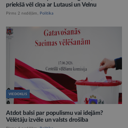
priekšā vēl cīņa ar Lutausi un Velnu
Pirms 2 nedēļām,
Politika
VIEDOKLIS
Atdot balsi par populismu vai idejām?
Vēlētāju izvēle un valsts drošība