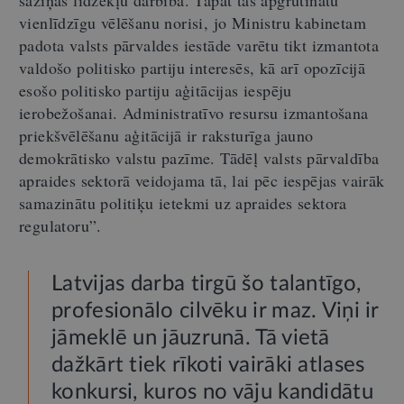
vienlīdzīgu vēlēšanu norisi, jo Ministru kabinetam
padota valsts pārvaldes iestāde varētu tikt izmantota
valdošo politisko partiju interesēs, kā arī opozīcijā
esošo politisko partiju aģitācijas iespēju
ierobežošanai. Administratīvo resursu izmantošana
priekšvēlēšanu aģitācijā ir raksturīga jauno
demokrātisko valstu pazīme. Tādēļ valsts pārvaldība
apraides sektorā veidojama tā, lai pēc iespējas vairāk
samazinātu politiķu ietekmi uz apraides sektora
regulatoru”.
Latvijas darba tirgū šo talantīgo,
profesionālo cilvēku ir maz. Viņi ir
jāmeklē un jāuzrunā. Tā vietā
dažkārt tiek rīkoti vairāki atlases
konkursi, kuros no vāju kandidātu