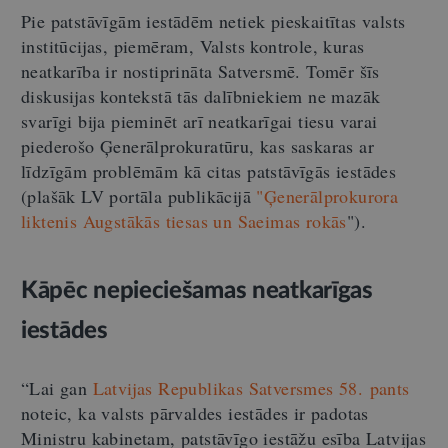
Pie patstāvīgām iestādēm netiek pieskaitītas valsts
institūcijas, piemēram, Valsts kontrole, kuras
neatkarība ir nostiprināta Satversmē. Tomēr šīs
diskusijas kontekstā tās dalībniekiem ne mazāk
svarīgi bija pieminēt arī neatkarīgai tiesu varai
piederošo Ģenerālprokuratūru, kas saskaras ar
līdzīgām problēmām kā citas patstāvīgās iestādes
(plašāk LV portāla publikācijā
"Ģenerālprokurora
liktenis Augstākās tiesas un Saeimas rokās
"
).
Kāpēc nepieciešamas neatkarīgas
iestādes
“Lai gan
Latvijas Republikas Satversmes
58. pants
noteic, ka valsts pārvaldes iestādes ir padotas
Ministru kabinetam, patstāvīgo iestāžu esība Latvijas