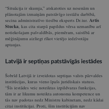
“Situācija ir skumja,” atskatoties uz nesenām un
plānotajām izmaiņām patstāvīgo iestāžu darbībā,
Artis
secina administratīvo tiesību eksperts Dr.iur.
Stucka
, kas cita starpā papildus vērsa uzmanību arī
notiekošajam pašvaldībās, piemēram, saistībā ar
mēģinājumu aizliegt rīkot vietējo iedzīvotāju
aptaujas.
Latvijā ir septiņas patstāvīgās iestādes
Šobrīd Latvijā ir izveidotas septiņas valsts pārvaldes
institūcijas, kuras vieno īpašs juridiskais statuss.
“Šīs iestādes veic noteiktas izpildvaras funkcijas,
tām ir ar likumu noteikta autonoma kompetence un
tās nav padotas nedz Ministru kabinetam, nedz kādai
citai institūcijai. Proti, šīm institūcijām nav