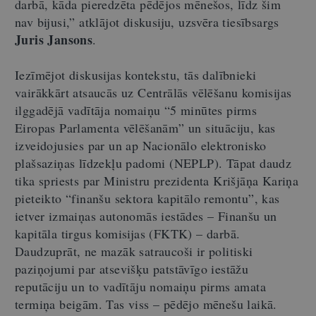
darbā, kāda pieredzēta pēdējos mēnešos, līdz šim
nav bijusi,” atklājot diskusiju, uzsvēra tiesībsargs
Juris Jansons
.
Iezīmējot diskusijas kontekstu, tās dalībnieki
vairākkārt atsaucās uz Centrālās vēlēšanu komisijas
ilggadējā vadītāja nomaiņu “5 minūtes pirms
Eiropas Parlamenta vēlēšanām” un situāciju, kas
izveidojusies par un ap Nacionālo elektronisko
plašsaziņas līdzekļu padomi (NEPLP). Tāpat daudz
tika spriests par Ministru prezidenta Krišjāņa Kariņa
pieteikto “finanšu sektora kapitālo remontu”, kas
ietver izmaiņas autonomās iestādes – Finanšu un
kapitāla tirgus komisijas (FKTK) – darbā.
Daudzuprāt, ne mazāk satraucoši ir politiski
paziņojumi par atsevišķu patstāvīgo iestāžu
reputāciju un to vadītāju nomaiņu pirms amata
termiņa beigām. Tas viss – pēdējo mēnešu laikā.