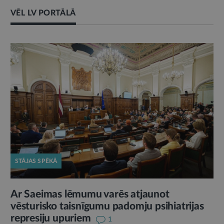
VĒL LV PORTĀLĀ
STĀJAS SPĒKĀ
Ar Saeimas lēmumu varēs atjaunot
vēsturisko taisnīgumu padomju psihiatrijas
represiju upuriem
1