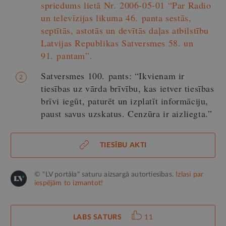
spriedums lietā Nr. 2006-05-01 “Par Radio
un televīzijas likuma 46. panta sestās,
septītās, astotās un devītās daļas atbilstību
Latvijas Republikas Satversmes 58. un
91. pantam”.
Satversmes 100. pants: “Ikvienam ir
2
tiesības uz vārda brīvību, kas ietver tiesības
brīvi iegūt, paturēt un izplatīt informāciju,
paust savus uzskatus. Cenzūra ir aizliegta.”
TIESĪBU AKTI
© "LV portāla" saturu aizsargā autortiesības.
Izlasi par
iespējām to izmantot!
LABS SATURS
11