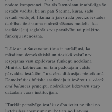
nodoto kompetenci. Par tās īstenošanu ir atbildīga šo
iestāžu vadība, kā arī pati Saeima, kurai, šādu
iestādi veidojot, likumā ir jāiestrādā precīzs iestādes
darbības tiesiskuma nodrošināšanas modelis, kas
iestādei ļauj saglabāt savu patstāvību tai piešķirto
funkciju īstenošanā.
“Līdz ar to Satversmes tiesa ir norādījusi, ka
mūsdienu demokrātiskā un tiesiskā valstī nav
iespējama visu izpildvaras funkciju nodošana
Ministru kabinetam un tam padotajām valsts
pārvaldes iestādēm,” uzsvērts diskusijas pieteikumā.
Demokrātijas būtiska sastāvdaļa ir ievērot t.s.
check
and balances
principu, nodrošinot līdzsvaru starp
dažādām varas institūcijām.
“Turklāt patstāvīgo iestāžu esība izriet ne tikai no
lietderības apsvērumiem, bet arī no Latvijai