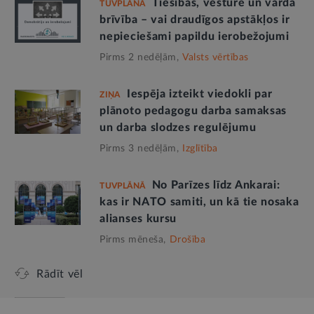
Tiesības, vēsture un vārda
TUVPLĀNĀ
brīvība – vai draudīgos apstākļos ir
nepieciešami papildu ierobežojumi
Pirms 2 nedēļām,
Valsts vērtības
Iespēja izteikt viedokli par
ZIŅA
plānoto pedagogu darba samaksas
un darba slodzes regulējumu
Pirms 3 nedēļām,
Izglītība
No Parīzes līdz Ankarai:
TUVPLĀNĀ
kas ir NATO samiti, un kā tie nosaka
alianses kursu
Pirms mēneša,
Drošība
Rādīt vēl