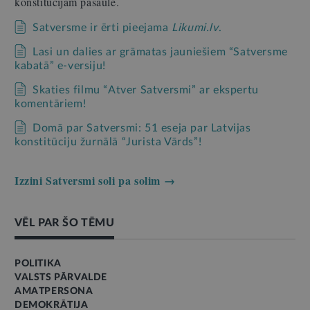
konstitūcijām pasaulē.
Satversme ir ērti pieejama
Likumi.lv
.
Lasi un dalies ar grāmatas jauniešiem “Satversme
kabatā” e-versiju!
Skaties filmu “Atver Satversmi” ar ekspertu
komentāriem!
Domā par Satversmi: 51 eseja par Latvijas
konstitūciju žurnālā “Jurista Vārds”!
Izzini Satversmi soli pa solim →
VĒL PAR ŠO TĒMU
POLITIKA
VALSTS PĀRVALDE
AMATPERSONA
DEMOKRĀTIJA