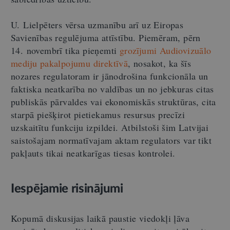
U. Lielpēters vērsa uzmanību arī uz Eiropas
Savienības regulējuma attīstību. Piemēram, pērn
14. novembrī tika pieņemti
grozījumi Audiovizuālo
mediju pakalpojumu direktīvā
,
nosakot, ka šīs
nozares regulatoram ir jānodrošina funkcionāla un
faktiska neatkarība no valdības un no jebkuras citas
publiskās pārvaldes vai ekonomiskās struktūras, cita
starpā piešķirot pietiekamus resursus precīzi
uzskaitītu funkciju izpildei. Atbilstoši šim Latvijai
saistošajam normatīvajam aktam regulators var tikt
pakļauts tikai neatkarīgas tiesas kontrolei.
Iespējamie risinājumi
Kopumā diskusijas laikā paustie viedokļi ļāva