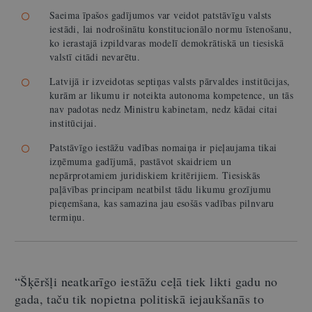
Saeima īpašos gadījumos var veidot patstāvīgu valsts
iestādi, lai nodrošinātu konstitucionālo normu īstenošanu,
ko ierastajā izpildvaras modelī demokrātiskā un tiesiskā
valstī citādi nevarētu.
Latvijā ir izveidotas septiņas valsts pārvaldes institūcijas,
kurām ar likumu ir noteikta autonoma kompetence, un tās
nav padotas nedz Ministru kabinetam, nedz kādai citai
institūcijai.
Patstāvīgo iestāžu vadības nomaiņa ir pieļaujama tikai
izņēmuma gadījumā, pastāvot skaidriem un
nepārprotamiem juridiskiem kritērijiem. Tiesiskās
paļāvības principam neatbilst tādu likumu grozījumu
pieņemšana, kas samazina jau esošās vadības pilnvaru
termiņu.
“Šķēršļi neatkarīgo iestāžu ceļā tiek likti gadu no
gada, taču tik nopietna politiskā iejaukšanās to