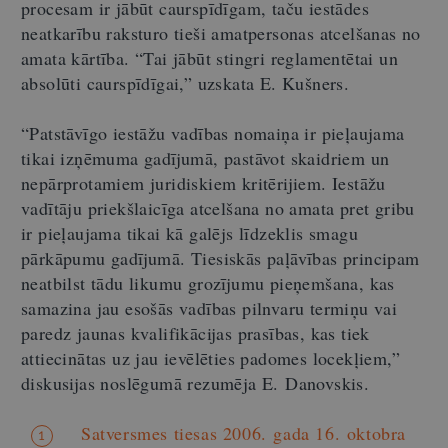
procesam ir jābūt caurspīdīgam, taču iestādes
neatkarību raksturo tieši amatpersonas atcelšanas no
amata kārtība. “Tai jābūt stingri reglamentētai un
absolūti caurspīdīgai,” uzskata E. Kušners.
“Patstāvīgo iestāžu vadības nomaiņa ir pieļaujama
tikai izņēmuma gadījumā, pastāvot skaidriem un
nepārprotamiem juridiskiem kritērijiem. Iestāžu
vadītāju priekšlaicīga atcelšana no amata pret gribu
ir pieļaujama tikai kā galējs līdzeklis smagu
pārkāpumu gadījumā. Tiesiskās paļāvības principam
neatbilst tādu likumu grozījumu pieņemšana, kas
samazina jau esošās vadības pilnvaru termiņu vai
paredz jaunas kvalifikācijas prasības, kas tiek
attiecinātas uz jau ievēlēties padomes locekļiem,”
diskusijas noslēgumā rezumēja E. Danovskis.
Satversmes tiesas 2006. gada 16. oktobra
1