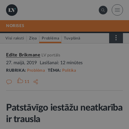
NORISES
Visi raksti
Ziņa
Problēma
Tuvplānā
Dienas fakts
Edīte Brikmane
LV portāls
27. maijā, 2019
Lasīšanai: 12 minūtes
RUBRIKA:
Problēma
TĒMA:
Politika
11
Patstāvīgo iestāžu neatkarība
ir trausla