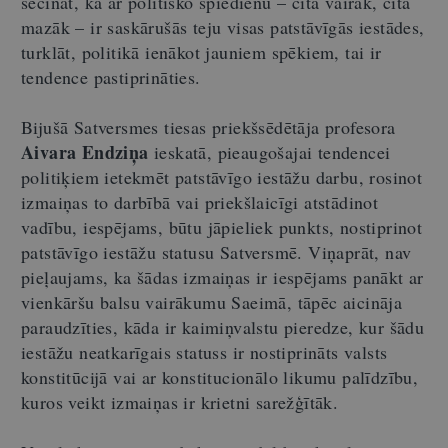
secināt, ka ar politisko spiedienu – cita vairāk, cita
mazāk – ir saskārušās teju visas patstāvīgās iestādes,
turklāt, politikā ienākot jauniem spēkiem, tai ir
tendence pastiprināties.
Bijušā Satversmes tiesas priekšsēdētāja profesora
Aivara Endziņa
ieskatā, pieaugošajai tendencei
politiķiem ietekmēt patstāvīgo iestāžu darbu, rosinot
izmaiņas to darbībā vai priekšlaicīgi atstādinot
vadību, iespējams, būtu jāpieliek punkts, nostiprinot
patstāvīgo iestāžu statusu Satversmē. Viņaprāt, nav
pieļaujams, ka šādas izmaiņas ir iespējams panākt ar
vienkāršu balsu vairākumu Saeimā, tāpēc aicināja
paraudzīties, kāda ir kaimiņvalstu pieredze, kur šādu
iestāžu neatkarīgais statuss ir nostiprināts valsts
konstitūcijā vai ar konstitucionālo likumu palīdzību,
kuros veikt izmaiņas ir krietni sarežģītāk.