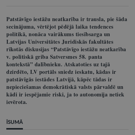
Patstāvīgo iestāžu neatkarība ir trausla, pie šāda
secinājuma, vērtējot pēdējā laika tendences
politikā, nonāca vairākums tiesībsarga un
Latvijas Universitātes Juridiskās fakultātes
rīkotās diskusijas “Patstāvīgo iestāžu neatkarība
v. politiskā griba Satversmes 58. panta
kontekstā” dalībnieku. Atskatoties uz tajā
dzirdēto, LV portāls sniedz ieskatu, kādas ir
patstāvīgās iestādes Latvijā, kāpēc tādas ir
nepieciešamas demokrātiskā valsts pārvaldē un
kādi ir iespējamie riski, ja to autonomija netiek
ievērota.
ĪSUMĀ