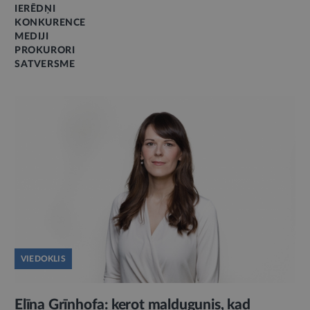
IERĒDŅI
KONKURENCE
MEDIJI
PROKURORI
SATVERSME
VIEDOKLIS
Elīna Grīnhofa: ķerot maldugunis, kad