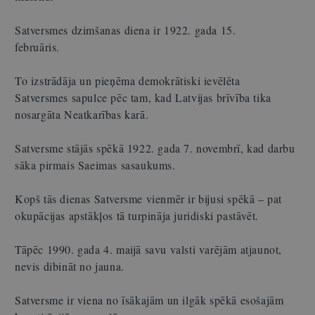
Satversmes dzimšanas diena ir 1922. gada 15.
februāris.
To izstrādāja un pieņēma demokrātiski ievēlēta
Satversmes sapulce pēc tam, kad Latvijas brīvība tika
nosargāta Neatkarības karā.
Satversme stājās spēkā 1922. gada 7. novembrī, kad darbu
sāka pirmais Saeimas sasaukums.
Kopš tās dienas Satversme vienmēr ir bijusi spēkā – pat
okupācijas apstākļos tā turpināja juridiski pastāvēt.
Tāpēc 1990. gada 4. maijā savu valsti varējām atjaunot,
nevis dibināt no jauna.
Satversme ir viena no īsākajām un ilgāk spēkā esošajām