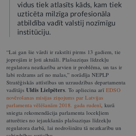
vidus tiek atlasīts kāds, kam tiek
uzticēta milzīga profesionāla
atbildība vadīt valstij nozīmīgu
institūciju.
“Lai gan šie vārdi ir rakstīti pirms 13 gadiem, tie
joprojām ir ļoti aktuāli. Plašsaziņas līdzekļu
regulatora neatkarība arvien ir problēma, un tas ir
labi redzams arī no malas,” norādīja NEPLP
Stratēģiskās attīstības un uzraudzības departamenta
Uldis Lielpēters
vadītājs
. To apliecina arī
EDSO
novērošanas misijas ziņojums par Latvijas
parlamenta vēlēšanām 2018. gada rudenī
, kurā
sniegta rekomendācija parlamenta locekļiem
atturēties no iejaukšanās plašsaziņas līdzekļu
regulatora darbā, lai nodrošinātu tā neatkarību un
sabiedrības uzticību.