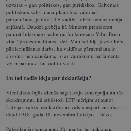
uzvaras – gan politiskos, gan juridiskos. Galvenais
politiskais solis manā plānā bija valdības
pārņemšana, par ko LTF vadība tobrīd nemaz nebija
sajūsmā. Daudzi gribēja kā Ministru prezidentu
paturēt līdzšinējo padomju funkcionāru Vilni Bresi
viņa “profesionalitātes” dēļ. Man vēl bija jāveic liels
pārliecināšanas darbs, ka valdības pārņemšana ir
absolūti nepieciešama, jo ar vairākumu parlamentā
vēl ir par maz, lai vadītu valsti.
Un tad radās ideja par deklarāciju?
Vienlaikus šajās dienās sagatavoju koncepciju un tās
skaidrojumu, kā atbilstoši LTF mērķim atjaunot
Latvijas valsts neatkarību uz valsts nepārtrauktības –
tātad 1918. gada 18. novembra Latvijas – bāzes.
Pabeidzu šo koncepciju 20. martā, lai nākamajā