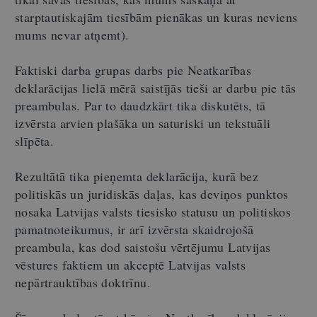
starptautiskajām tiesībām pienākas un kuras neviens
mums nevar atņemt).
Faktiski darba grupas darbs pie Neatkarības
deklarācijas lielā mērā saistījās tieši ar darbu pie tās
preambulas. Par to daudzkārt tika diskutēts, tā
izvērsta arvien plašāka un saturiski un tekstuāli
slīpēta.
Rezultātā tika pieņemta deklarācija, kurā bez
politiskās un juridiskās daļas, kas deviņos punktos
nosaka Latvijas valsts tiesisko statusu un politiskos
pamatnoteikumus, ir arī izvērsta skaidrojošā
preambula, kas dod saistošu vērtējumu Latvijas
vēstures faktiem un akceptē Latvijas valsts
nepārtrauktības doktrīnu.