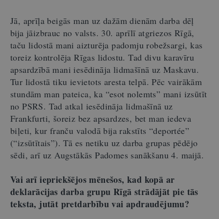
Jā, aprīļa beigās man uz dažām dienām darba dēļ
bija jāizbrauc no valsts. 30. aprīlī atgriezos Rīgā,
taču lidostā mani aizturēja padomju robežsargi, kas
toreiz kontrolēja Rīgas lidostu. Tad divu karavīru
apsardzībā mani iesēdināja lidmašīnā uz Maskavu.
Tur lidostā tiku ievietots aresta telpā. Pēc vairākām
stundām man pateica, ka “esot nolemts” mani izsūtīt
no PSRS. Tad atkal iesēdināja lidmašīnā uz
Frankfurti, šoreiz bez apsardzes, bet man iedeva
biļeti, kur franču valodā bija rakstīts “deportée”
(“izsūtītais”). Tā es netiku uz darba grupas pēdējo
sēdi, arī uz Augstākās Padomes sanākšanu 4. maijā.
Vai arī iepriekšējos mēnešos, kad kopā ar
deklarācijas darba grupu Rīgā strādājāt pie tās
teksta, jutāt pretdarbību vai apdraudējumu?