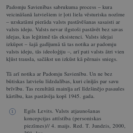
Padomju Savienības sabrukuma process – kura
veicināšanā latviešiem ir ļoti liela vēsturiska nozīme
– uzskatāmi pierāda valsts pastāvēšanas sasaisti ar
valsts ideju. Valsts nevar ilgstoši pastāvēt bez savas
idejas, kas leģitimē tās eksistenci. Valsts idejai
izkūpot – šajā gadījumā tā tas notika ar padomju
valsts ideju, tās ideoloģiju –, arī pati valsts ātri vien
kļūst trausla, sačākst un izkūst kā pērnais sniegs.
Tā arī notika ar Padomju Savienību. Un ne bez
būtiskas latviešu līdzdalības, kuri cīnījās par savu
brīvību. Tas rezultātā mainīja arī līdzšinējo pasaules
kārtību, kas pastāvēja kopš 1945. gada.
Egils Levits. Valsts atjaunošanas
1
koncepcijas attīstība (personiskas
piezīmes)// 4. maijs. Red. T. Jundzis, 2000,
291. lpp.