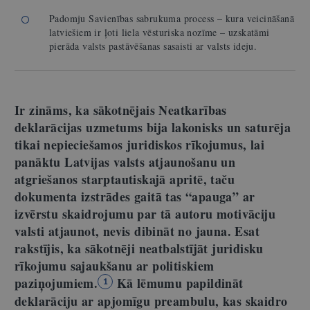
Padomju Savienības sabrukuma process – kura veicināšanā
latviešiem ir ļoti liela vēsturiska nozīme – uzskatāmi
pierāda valsts pastāvēšanas sasaisti ar valsts ideju.
Ir zināms, ka sākotnējais Neatkarības
deklarācijas uzmetums bija lakonisks un saturēja
tikai nepieciešamos juridiskos rīkojumus, lai
panāktu Latvijas valsts atjaunošanu un
atgriešanos starptautiskajā apritē, taču
dokumenta izstrādes gaitā tas “apauga” ar
izvērstu skaidrojumu par tā autoru motivāciju
valsti atjaunot, nevis dibināt no jauna. Esat
rakstījis, ka sākotnēji neatbalstījāt juridisku
rīkojumu sajaukšanu ar politiskiem
paziņojumiem.
Kā lēmumu papildināt
1
deklarāciju ar apjomīgu preambulu, kas skaidro