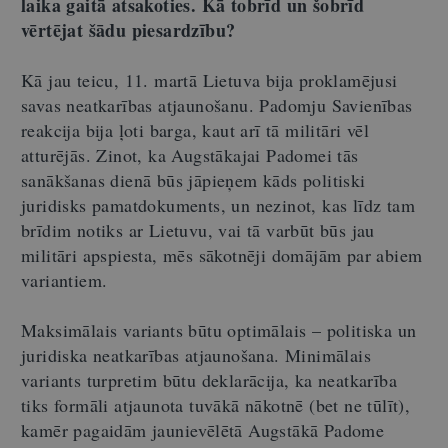
laika gaitā atsakoties. Kā tobrīd un šobrīd
vērtējat šādu piesardzību?
Kā jau teicu, 11. martā Lietuva bija proklamējusi
savas neatkarības atjaunošanu. Padomju Savienības
reakcija bija ļoti barga, kaut arī tā militāri vēl
atturējās. Zinot, ka Augstākajai Padomei tās
sanākšanas dienā būs jāpieņem kāds politiski
juridisks pamatdokuments, un nezinot, kas līdz tam
brīdim notiks ar Lietuvu, vai tā varbūt būs jau
militāri apspiesta, mēs sākotnēji domājām par abiem
variantiem.
Maksimālais variants būtu optimālais – politiska un
juridiska neatkarības atjaunošana. Minimālais
variants turpretim būtu deklarācija, ka neatkarība
tiks formāli atjaunota tuvākā nākotnē (bet ne tūlīt),
kamēr pagaidām jaunievēlētā Augstākā Padome