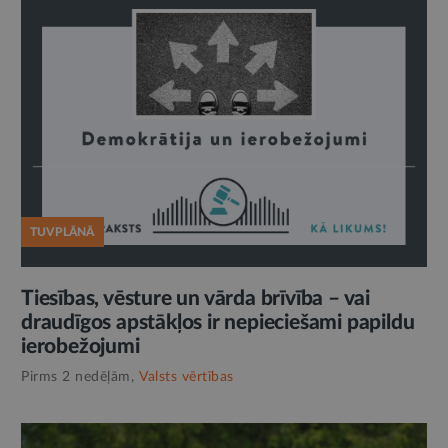
TUVPLĀNĀ
Tiesības, vēsture un vārda brīvība – vai
draudīgos apstākļos ir nepieciešami papildu
ierobežojumi
Pirms 2 nedēļām,
Valsts vērtības