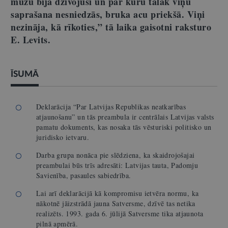
mūžu bija dzīvojuši un par kuru tālāk viņu
saprašana nesniedzās, bruka acu priekšā. Viņi
nezināja, kā rīkoties,” tā laika gaisotni raksturo
E. Levits.
ĪSUMĀ
Deklarācija “Par Latvijas Republikas neatkarības
atjaunošanu” un tās preambula ir centrālais Latvijas valsts
pamatu dokuments, kas nosaka tās vēsturiski politisko un
juridisko ietvaru.
Darba grupa nonāca pie slēdziena, ka skaidrojošajai
preambulai būs trīs adresāti: Latvijas tauta, Padomju
Savienība, pasaules sabiedrība.
Lai arī deklarācijā kā kompromisu ietvēra normu, ka
nākotnē jāizstrādā jauna Satversme, dzīvē tas netika
realizēts. 1993. gada 6. jūlijā Satversme tika atjaunota
pilnā apmērā.