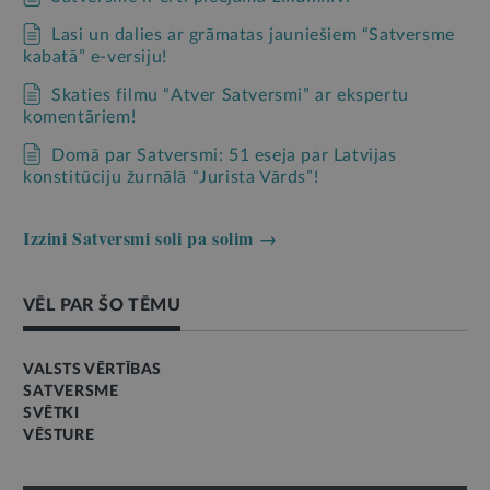
Lasi un dalies ar grāmatas jauniešiem “Satversme
kabatā” e-versiju!
Skaties filmu “Atver Satversmi” ar ekspertu
komentāriem!
Domā par Satversmi: 51 eseja par Latvijas
konstitūciju žurnālā “Jurista Vārds”!
Izzini Satversmi soli pa solim →
VĒL PAR ŠO TĒMU
VALSTS VĒRTĪBAS
SATVERSME
SVĒTKI
VĒSTURE