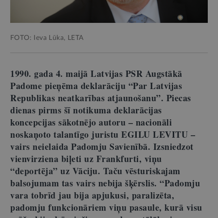
FOTO: Ieva Lūka, LETA
1990. gada 4. maijā Latvijas PSR Augstākā
Padome pieņēma deklarāciju “Par Latvijas
Republikas neatkarības atjaunošanu”. Piecas
dienas pirms šī notikuma deklarācijas
koncepcijas sākotnējo autoru – nacionāli
noskaņoto talantīgo juristu EGILU LEVITU –
vairs neielaida Padomju Savienībā. Izsniedzot
vienvirziena biļeti uz Frankfurti, viņu
“deportēja” uz Vāciju. Taču vēsturiskajam
balsojumam tas vairs nebija šķērslis. “Padomju
vara tobrīd jau bija apjukusi, paralizēta,
padomju funkcionāriem viņu pasaule, kurā visu