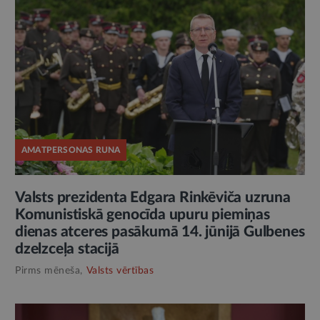
AMATPERSONAS RUNA
Valsts prezidenta Edgara Rinkēviča uzruna
Komunistiskā genocīda upuru piemiņas
dienas atceres pasākumā 14. jūnijā Gulbenes
dzelzceļa stacijā
Pirms mēneša,
Valsts vērtības