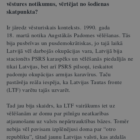
vēstures notikumus, vērtējat no šodienas
skatpunkta?
Ir jāredz vēsturiskais konteksts. 1990. gada
18. martā notika Augstākās Padomes vēlēšanas. Tās
bija pusbrīvas un pusdemokrātiskas, jo tajā laikā
Latvijā vēl darbojās okupācijas vara, Latvijā bija
stacionēts PSRS karaspēks un vēlēšanās piedalījās ne
tikai Latvijas, bet arī PSRS pilsoņi, ieskaitot
padomju okupācijas armijas karavīrus. Taču
pastāvēja reāla iespēja, ka Latvijas Tautas fronte
(LTF) varētu tajās uzvarēt.
Tad jau bija skaidrs, ka LTF vairākums iet uz
vēlēšanām ar domu par pilnīgu neatkarības
atjaunošanu uz valsts nepārtrauktības bāzes. Tomēr
nebija vēl pavisam izplēnējusi doma par “otro
republiku”, tātad jaunu Latvijas valsti, kas atdalās