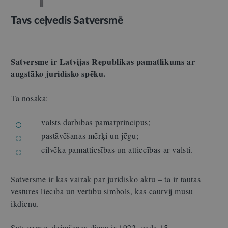
Tavs ceļvedis Satversmē
Satversme ir Latvijas Republikas pamatlikums ar
augstāko juridisko spēku.
Tā nosaka:
valsts darbības pamatprincipus;
pastāvēšanas mērķi un jēgu;
cilvēka pamattiesības un attiecības ar valsti.
Satversme ir kas vairāk par juridisko aktu – tā ir tautas
vēstures liecība un vērtību simbols, kas caurvij mūsu
ikdienu.
Satversmes dzimšanas diena ir 1922. gada 15.