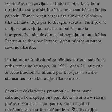
izsūtījušas no Latvijas. Ja būtu tur bijis klāt, būtu
turpinājis kategoriski iestāties pret kaut kādu pārejas
periodu. Tomēr beigu beigās šis punkts deklarācijā
tika iekļauts. Biju par to diezgan sašutis. Tūlīt pēc 4.
maija sagatavoju jaunajai valdībai šī punkta
interpretatīvu skaidrojumu, lai nepieļautu kaut kādas
Rietumu šaubas par latviešu gribu pilnībā atjaunot
savu neatkarību.
Par laimi, ar šo divdomīgo pārejas periodu saistītais
risks tomēr neīstenojās, un 1991. gada 21. augustā
ar Konstitucionālo likumu par Latvijas valstisko
statusu tas no deklarācijas tika svītrots.
Savukārt deklarācijas preambula – kura manā
sākotnējā koncepcijā bija paredzēta visai īsa – raisīja
plašas diskusijas – gan par to, kam tur jābūt
minētam, gan par formulējumiem. Šīs diskusijas