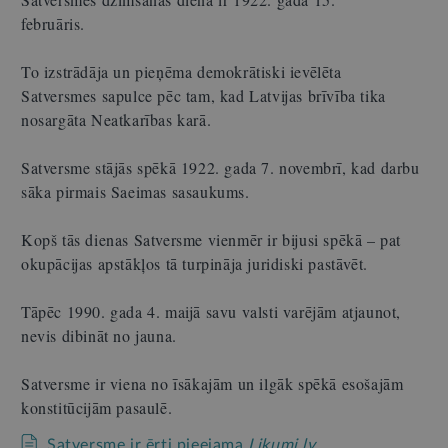
februāris.
To izstrādāja un pieņēma demokrātiski ievēlēta
Satversmes sapulce pēc tam, kad Latvijas brīvība tika
nosargāta Neatkarības karā.
Satversme stājās spēkā 1922. gada 7. novembrī, kad darbu
sāka pirmais Saeimas sasaukums.
Kopš tās dienas Satversme vienmēr ir bijusi spēkā – pat
okupācijas apstākļos tā turpināja juridiski pastāvēt.
Tāpēc 1990. gada 4. maijā savu valsti varējām atjaunot,
nevis dibināt no jauna.
Satversme ir viena no īsākajām un ilgāk spēkā esošajām
konstitūcijām pasaulē.
Satversme ir ērti pieejama
Likumi.lv
.