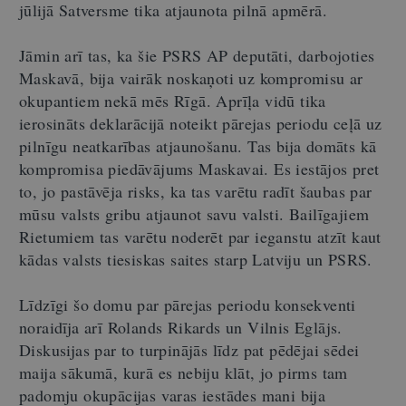
jūlijā Satversme tika atjaunota pilnā apmērā.
Jāmin arī tas, ka šie PSRS AP deputāti, darbojoties
Maskavā, bija vairāk noskaņoti uz kompromisu ar
okupantiem nekā mēs Rīgā. Aprīļa vidū tika
ierosināts deklarācijā noteikt pārejas periodu ceļā uz
pilnīgu neatkarības atjaunošanu. Tas bija domāts kā
kompromisa piedāvājums Maskavai. Es iestājos pret
to, jo pastāvēja risks, ka tas varētu radīt šaubas par
mūsu valsts gribu atjaunot savu valsti. Bailīgajiem
Rietumiem tas varētu noderēt par ieganstu atzīt kaut
kādas valsts tiesiskas saites starp Latviju un PSRS.
Līdzīgi šo domu par pārejas periodu konsekventi
noraidīja arī Rolands Rikards un Vilnis Eglājs.
Diskusijas par to turpinājās līdz pat pēdējai sēdei
maija sākumā, kurā es nebiju klāt, jo pirms tam
padomju okupācijas varas iestādes mani bija