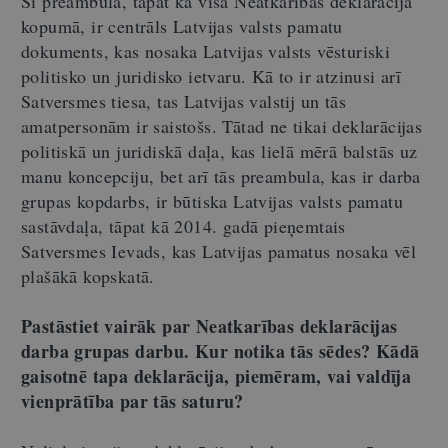
Šī preambula, tāpat kā visa Neatkarības deklarācija
kopumā, ir centrāls Latvijas valsts pamatu
dokuments, kas nosaka Latvijas valsts vēsturiski
politisko un juridisko ietvaru. Kā to ir atzinusi arī
Satversmes tiesa, tas Latvijas valstij un tās
amatpersonām ir saistošs. Tātad ne tikai deklarācijas
politiskā un juridiskā daļa, kas lielā mērā balstās uz
manu koncepciju, bet arī tās preambula, kas ir darba
grupas kopdarbs, ir būtiska Latvijas valsts pamatu
sastāvdaļa, tāpat kā 2014. gadā pieņemtais
Satversmes Ievads, kas Latvijas pamatus nosaka vēl
plašākā kopskatā.
Pastāstiet vairāk par Neatkarības deklarācijas
darba grupas darbu. Kur notika tās sēdes? Kādā
gaisotnē tapa deklarācija, piemēram, vai valdīja
vienprātība par tās saturu?