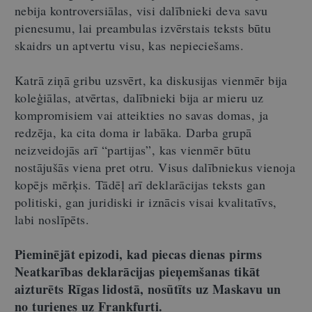
nebija kontroversiālas, visi dalībnieki deva savu
pienesumu, lai preambulas izvērstais teksts būtu
skaidrs un aptvertu visu, kas nepieciešams.
Katrā ziņā gribu uzsvērt, ka diskusijas vienmēr bija
koleģiālas, atvērtas, dalībnieki bija ar mieru uz
kompromisiem vai atteikties no savas domas, ja
redzēja, ka cita doma ir labāka. Darba grupā
neizveidojās arī “partijas”, kas vienmēr būtu
nostājušās viena pret otru. Visus dalībniekus vienoja
kopējs mērķis. Tādēļ arī deklarācijas teksts gan
politiski, gan juridiski ir iznācis visai kvalitatīvs,
labi noslīpēts.
Pieminējāt epizodi, kad piecas dienas pirms
Neatkarības deklarācijas pieņemšanas tikāt
aizturēts Rīgas lidostā, nosūtīts uz Maskavu un
no turienes uz Frankfurti.