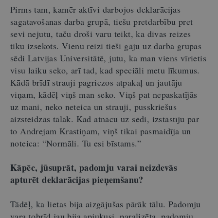
Pirms tam, kamēr aktīvi darbojos deklarācijas
sagatavošanas darba grupā, tiešu pretdarbību pret
sevi nejutu, taču droši varu teikt, ka divas reizes
tiku izsekots. Vienu reizi tieši gāju uz darba grupas
sēdi Latvijas Universitātē, jutu, ka man viens vīrietis
visu laiku seko, arī tad, kad speciāli metu līkumus.
Kādā brīdī strauji pagriezos atpakaļ un jautāju
viņam, kādēļ viņš man seko. Viņš pat nepaskatījās
uz mani, neko neteica un strauji, pusskriešus
aizsteidzās tālāk. Kad atnācu uz sēdi, izstāstīju par
to Andrejam Krastiņam, viņš tikai pasmaidīja un
noteica: “Normāli. Tu esi bīstams.”
Kāpēc, jūsuprāt, padomju varai neizdevās
apturēt deklarācijas pieņemšanu?
Tādēļ, ka lietas bija aizgājušas pārāk tālu. Padomju
vara tobrīd jau bija apjukusi, paralizēta, padomju