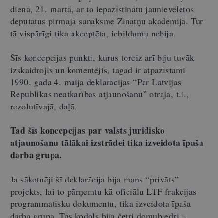
dienā, 21. martā, ar to iepazīstinātu jaunievēlētos
deputātus pirmajā sanāksmē Zinātņu akadēmijā. Tur
tā vispārīgi tika akceptēta, iebildumu nebija.
Šīs koncepcijas punkti, kurus toreiz arī biju tuvāk
izskaidrojis un komentējis, tagad ir atpazīstami
1990. gada 4. maija deklarācijas “
Par Latvijas
Republikas neatkarības atjaunošanu”
otrajā, t.i.,
rezolutīvajā, daļā.
Tad šīs koncepcijas par valsts juridisko
atjaunošanu tālākai izstrādei tika izveidota īpaša
darba grupa.
Ja sākotnēji šī deklarācija bija mans “privāts”
projekts, lai to pārņemtu kā oficiālu LTF frakcijas
programmatisku dokumentu, tika izveidota īpaša
darba grupa. Tās kodols bija četri domubiedri –