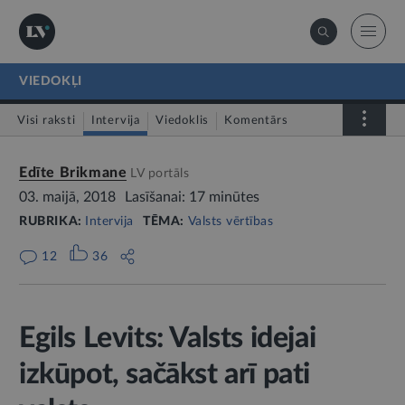
VIEDOKĻI
Visi raksti
Intervija
Viedoklis
Komentārs
LV portāls jautā
Edīte Brikmane
LV portāls
03. maijā, 2018
Lasīšanai: 17 minūtes
RUBRIKA:
Intervija
TĒMA:
Valsts vērtības
12
36
Egils Levits: Valsts idejai
izkūpot, sačākst arī pati