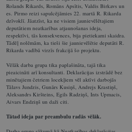
Rolands Rikards, Romāns Apsītis, Valdis Birkavs un
es. Pirmo reizi sapulcējāmies 22. martā R. Rikarda
dzīvoklī. Jāatzīst, ka ne visiem jaunievēlētajiem
deputātiem neatkarības atjaunošanas ideja,
respektīvi, tās konsekvences, bija pietiekami skaidra.
Tādēļ nolēmām, ka tieši šie jaunievēlētie deputāti R.
Rikarda vadībā virzīs frakcijā šo projektu.
Vēlāk darba grupa tika paplašināta, tajā tika
pieaicināti arī konsultanti. Deklarācijas izstrādē bez
minētajiem četriem locekļiem vēl aktīvi darbojās
Tālavs Jundzis, Gunārs Kusiņš, Andrejs Krastiņš,
Aleksandrs Kiršteins, Egils Radziņš, Ints Upmacis,
Aivars Endziņš un daži citi.
Tātad ideja par preambulu radās vēlāk.
Darba grupa sākumā kā Neatkarības deklarācijas