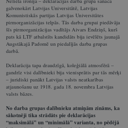
Neliela ironija – deklarācijas darba grupa sanāca
galvenokārt Latvijas Universitātē, Latvijas
Komunistiskās partijas Latvijas Universitātes
pirmorganizācijas telpās. Tās darba grupai piedāvāja
šīs pirmorganizācijas vadītājs Aivars Endziņš, kurš
pats kā LTF atbalstīts kandidāts bija ievēlēts jaunajā
Augstākajā Padomē un piedalījās darba grupas
darbā.
Deklarācija tapa draudzīgā, koleģiālā atmosfērā –
gandrīz visi dalībnieki bija vienisprātis par tās mērķi
– juridiski panākt Latvijas valsts neatkarības
atjaunošanu uz 1918. gada 18. novembra Latvijas
valsts bāzes.
No darba grupas dalībnieku atmiņām zināms, ka
sākotnēji tika strādāts pie deklarācijas
“maksimālā” un “minimālā” varianta, no pēdējā