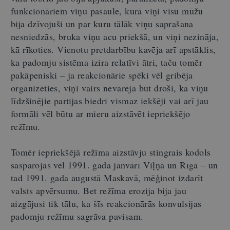
funkcionāriem viņu pasaule, kurā viņi visu mūžu
bija dzīvojuši un par kuru tālāk viņu saprašana
nesniedzās, bruka viņu acu priekšā, un viņi nezināja,
kā rīkoties. Vienotu pretdarbību kavēja arī apstāklis,
ka padomju sistēma izira relatīvi ātri, taču tomēr
pakāpeniski – ja reakcionārie spēki vēl gribēja
organizēties, viņi vairs nevarēja būt droši, ka viņu
līdzšinējie partijas biedri vismaz iekšēji vai arī jau
formāli vēl būtu ar mieru aizstāvēt iepriekšējo
režīmu.
Tomēr iepriekšējā režīma aizstāvju stingrais kodols
sasparojās vēl 1991. gada janvārī Viļņā un Rīgā – un
tad 1991. gada augustā Maskavā, mēģinot izdarīt
valsts apvērsumu. Bet režīma erozija bija jau
aizgājusi tik tālu, ka šīs reakcionārās konvulsijas
padomju režīmu sagrāva pavisam.