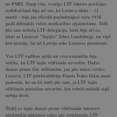
no PSRS. Starp citu, svarīgs LTF faktors pozīcijas
stabilizēšanā bija arī tas, ka Lietuva tikko – 11.
martā – bija jau oficiāli pasludinājusi savu 1918.
gadā dibinātās valsts neatkarības atjaunošanu. Tūlīt
pēc tam neliela LTF delegācija, kurā biju arī es,
tikās ar Lietuvas “Sajūža” līderi Landsberģi, un viņš
ļoti uzstāja, lai arī Latvija seko Lietuvas piemēram.
Visi LTF vadības spēki un visa uzmanība bija
veltīta, lai LTF šajās vēlēšanās uzvarētu. Dažas
dienas pirms šīm vēlēšanām, jau pēc mūsu vizītes
Lietuvā, LTF priekšsēdētājs Dainis Īvāns lūdza mani
padomāt, ko un kā darīt pēc tam, ja LTF šajās
vēlēšanās patiešām uzvarētu, kas tobrīd nekādā ziņā
nebija droši.
Tādēļ es šajās dienās pirms vēlēšanām intensīvi
pārdomāju nākamos soļus pēc iespējamās LTF