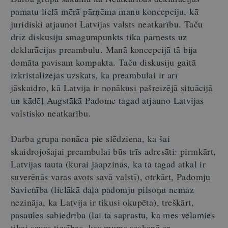
pamatu lielā mērā pārņēma manu koncepciju, kā
juridiski atjaunot Latvijas valsts neatkarību. Taču
drīz diskusiju smagumpunkts tika pārnests uz
deklarācijas preambulu. Manā koncepcijā tā bija
domāta pavisam kompakta. Taču diskusiju gaitā
izkristalizējās uzskats, ka preambulai ir arī
jāskaidro, kā Latvija ir nonākusi pašreizējā situācijā
un kādēļ Augstākā Padome tagad atjauno Latvijas
valstisko neatkarību.
Darba grupa nonāca pie slēdziena, ka šai
skaidrojošajai preambulai būs trīs adresāti: pirmkārt,
Latvijas tauta (kurai jāapzinās, ka tā tagad atkal ir
suverēnās varas avots savā valstī), otrkārt, Padomju
Savienība (lielākā daļa padomju pilsoņu nemaz
nezināja, ka Latvija ir tikusi okupēta), treškārt,
pasaules sabiedrība (lai tā saprastu, ka mēs vēlamies
tikai savas tiesības, kas mums saskaņā ar