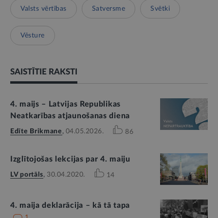
Valsts vērtības
Satversme
Svētki
Vēsture
SAISTĪTIE RAKSTI
4. maijs – Latvijas Republikas
Neatkarības atjaunošanas diena
Edīte Brikmane
,
04.05.2026.
86
Izglītojošas lekcijas par 4. maiju
LV portāls
,
30.04.2020.
14
4. maija deklarācija – kā tā tapa
1