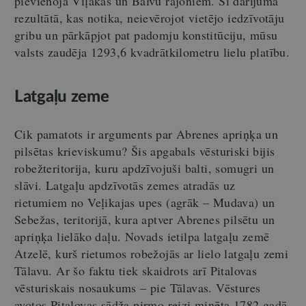
pievienoja Viļakas un Balvu rajoniem. Šī darījuma
rezultātā, kas notika, neievērojot vietējo iedzīvotāju
gribu un pārkāpjot pat padomju konstitūciju, mūsu
valsts zaudēja 1293,6 kvadrātkilometru lielu platību.
Latgaļu zeme
Cik pamatots ir arguments par Abrenes apriņķa un
pilsētas krieviskumu? Šis apgabals vēsturiski bijis
robežteritorija, kuru apdzīvojuši balti, somugri un
slāvi. Latgaļu apdzīvotās zemes atradās uz
rietumiem no Veļikajas upes (agrāk – Mudava) un
Sebežas, teritorijā, kura aptver Abrenes pilsētu un
apriņķa lielāko daļu. Novads ietilpa latgaļu zemē
Atzelē, kurš rietumos robežojās ar lielo latgaļu zemi
Tālavu. Ar šo faktu tiek skaidrots arī Pitalovas
vēsturiskais nosaukums – pie Tālavas. Vēstures
avotos Pitalovas sādža pirmo reizi minēta 1782.gadā.