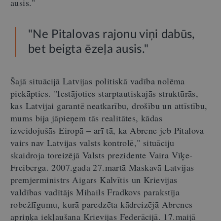
ausis."
"Ne Pitalovas rajonu viņi dabūs,
bet beigta ēzeļa ausis."
Šajā situācijā Latvijas politiskā vadība nolēma
piekāpties. "Iestājoties starptautiskajās struktūrās,
kas Latvijai garantē neatkarību, drošību un attīstību,
mums bija jāpieņem tās realitātes, kādas
izveidojušās Eiropā – arī tā, ka Abrene jeb Pitalova
vairs nav Latvijas valsts kontrolē," situāciju
skaidroja toreizējā Valsts prezidente Vaira Vīķe-
Freiberga. 2007.gada 27.martā Maskavā Latvijas
premjerministrs Aigars Kalvītis un Krievijas
valdības vadītājs Mihails Fradkovs parakstīja
robežlīgumu, kurā paredzēta kādreizējā Abrenes
apriņķa iekļaušana Krievijas Federācijā. 17.maijā