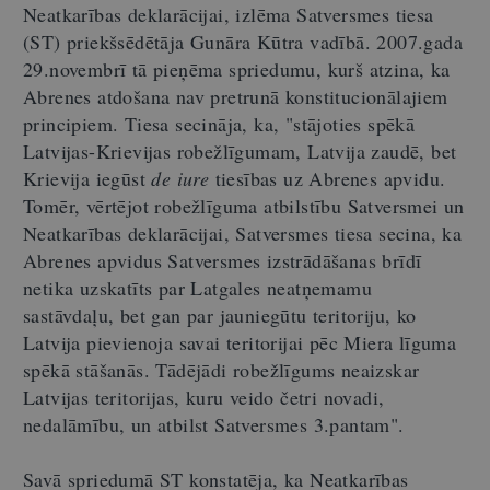
Neatkarības deklarācijai, izlēma Satversmes tiesa
(ST) priekšsēdētāja Gunāra Kūtra vadībā. 2007.gada
29.novembrī tā pieņēma spriedumu, kurš atzina, ka
Abrenes atdošana nav pretrunā konstitucionālajiem
principiem. Tiesa secināja, ka, "stājoties spēkā
Latvijas-Krievijas robežlīgumam, Latvija zaudē, bet
Krievija iegūst
de iure
tiesības uz Abrenes apvidu.
Tomēr, vērtējot robežlīguma atbilstību Satversmei un
Neatkarības deklarācijai, Satversmes tiesa secina, ka
Abrenes apvidus Satversmes izstrādāšanas brīdī
netika uzskatīts par Latgales neatņemamu
sastāvdaļu, bet gan par jauniegūtu teritoriju, ko
Latvija pievienoja savai teritorijai pēc Miera līguma
spēkā stāšanās. Tādējādi robežlīgums neaizskar
Latvijas teritorijas, kuru veido četri novadi,
nedalāmību, un atbilst Satversmes 3.pantam".
Savā spriedumā ST konstatēja, ka Neatkarības