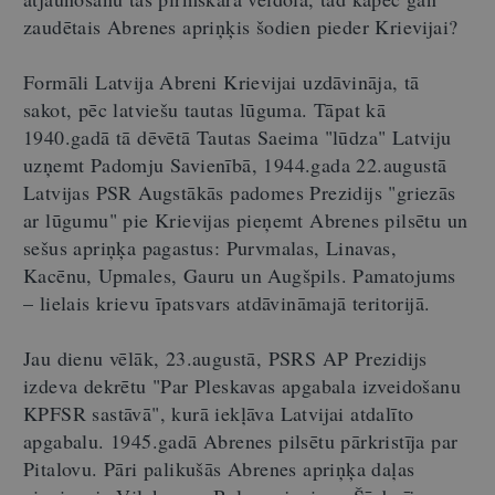
zaudētais Abrenes apriņķis šodien pieder Krievijai?
Formāli Latvija Abreni Krievijai uzdāvināja, tā
sakot, pēc latviešu tautas lūguma. Tāpat kā
1940.gadā tā dēvētā Tautas Saeima "lūdza" Latviju
uzņemt Padomju Savienībā, 1944.gada 22.augustā
Latvijas PSR Augstākās padomes Prezidijs "griezās
ar lūgumu" pie Krievijas pieņemt Abrenes pilsētu un
sešus apriņķa pagastus: Purvmalas, Linavas,
Kacēnu, Upmales, Gauru un Augšpils. Pamatojums
– lielais krievu īpatsvars atdāvināmajā teritorijā.
Jau dienu vēlāk, 23.augustā, PSRS AP Prezidijs
izdeva dekrētu "Par Pleskavas apgabala izveidošanu
KPFSR sastāvā", kurā iekļāva Latvijai atdalīto
apgabalu. 1945.gadā Abrenes pilsētu pārkristīja par
Pitalovu. Pāri palikušās Abrenes apriņķa daļas