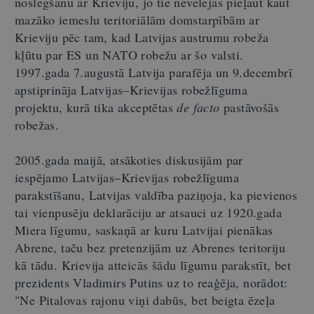
noslēgšanu ar Krieviju, jo tie nevēlējās pieļaut kaut
mazāko iemeslu teritoriālām domstarpībām ar
Krieviju pēc tam, kad Latvijas austrumu robeža
kļūtu par ES un NATO robežu ar šo valsti.
1997.gada 7.augustā Latvija parafēja un 9.decembrī
apstiprināja Latvijas–Krievijas robežlīguma
projektu, kurā tika akceptētas
de facto
pastāvošās
robežas.
2005.gada maijā, atsākoties diskusijām par
iespējamo Latvijas–Krievijas robežlīguma
parakstīšanu, Latvijas valdība paziņoja, ka pievienos
tai vienpusēju deklarāciju ar atsauci uz 1920.gada
Miera līgumu, saskaņā ar kuru Latvijai pienākas
Abrene, taču bez pretenzijām uz Abrenes teritoriju
kā tādu. Krievija atteicās šādu līgumu parakstīt, bet
prezidents Vladimirs Putins uz to reaģēja, norādot:
"Ne Pitalovas rajonu viņi dabūs, bet beigta ēzeļa