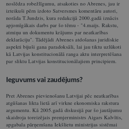
noslēdza robežlīgumu, atsakoties no Abrenes, jau ir
izteikuši pērn izdoto Satversmes komentāru autori,
norāda T.Jundzis, kura redakcijā 2000.gadā iznācis
apjomīgākais darbs par šo tēmu - "4.maijs. Rakstu,
atmiņu un dokumentu krājums par neatkarības
deklarāciju". Tādējādi Abrenes atdošanas juridiskie
aspekti bijuši gana paradoksāli, lai jau tiktu uzlūkoti
kā Latvijas konstitucionālā ranga aktu interpretēšana
par sliktu Latvijas konstitucionālajiem principiem.
Ieguvums vai zaudējums?
Pret Abrenes pievienošanu Latvijai pēc neatkarības
atgūšanas likta lietā arī virkne ekonomiska rakstura
argumentu. Kā 2005.gadā diskusijā par šo jautājumu
skaidroja toreizējais premjerministrs Aigars Kalvītis,
apgabala pārņemšana Iekšlietu ministrijas sistēmai