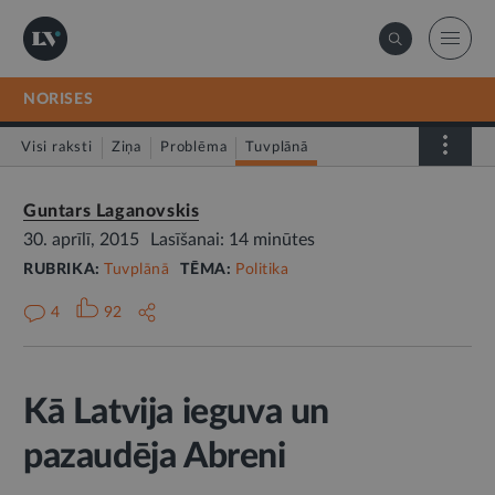
NORISES
Visi raksti
Ziņa
Problēma
Tuvplānā
Dienas fakts
Guntars Laganovskis
30. aprīlī, 2015
Lasīšanai: 14 minūtes
RUBRIKA:
Tuvplānā
TĒMA:
Politika
4
92
Kā Latvija ieguva un
pazaudēja Abreni