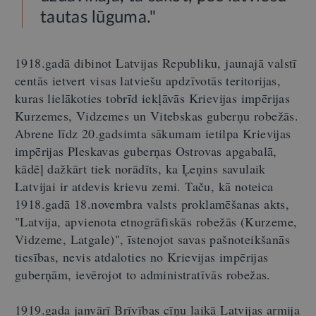
tautas lūguma."
1918.gadā dibinot Latvijas Republiku, jaunajā valstī
centās ietvert visas latviešu apdzīvotās teritorijas,
kuras lielākoties tobrīd iekļāvās Krievijas impērijas
Kurzemes, Vidzemes un Vitebskas guberņu robežās.
Abrene līdz 20.gadsimta sākumam ietilpa Krievijas
impērijas Pleskavas guberņas Ostrovas apgabalā,
kādēļ dažkārt tiek norādīts, ka Ļeņins savulaik
Latvijai ir atdevis krievu zemi. Taču, kā noteica
1918.gadā 18.novembra valsts proklamēšanas akts,
"Latvija, apvienota etnogrāfiskās robežās (Kurzeme,
Vidzeme, Latgale)", īstenojot savas pašnoteikšanās
tiesības, nevis atdaloties no Krievijas impērijas
guberņām, ievērojot to administratīvās robežas.
1919.gada janvārī Brīvības cīņu laikā Latvijas armija