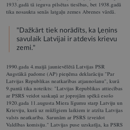
1933.gadā tā ieguva pilsētas tiesības, bet 1938.gadā
tika nosaukta senās latgaļu zemes Abrenes vārdā.
"Dažkārt tiek norādīts, ka Ļeņins
savulaik Latvijai ir atdevis krievu
zemi."
1990.gada 4.maijā jaunievēlētā Latvijas PSR
Augstākā padome (AP) pieņēma deklarāciju "Par
Latvijas Republikas neatkarības atjaunošanu", kurā
9.pantā tika noteikts: "Latvijas Republikas attiecības
ar PSRS veidot saskaņā ar joprojām spēkā esošo
1920.gada 11.augusta Miera līgumu starp Latviju un
Krieviju, kurā uz mūžīgiem laikiem ir atzīta Latvijas
valsts neatkarība. Sarunām ar PSRS izveidot
Valdības komisiju." Latvijas puse uzskatīja, ka PSRS