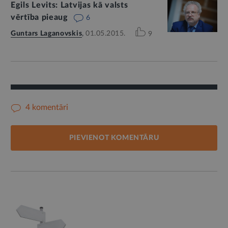
Egils Levits: Latvijas kā valsts
vērtība pieaug
6
Guntars Laganovskis
,
01.05.2015.
9
4 komentāri
PIEVIENOT KOMENTĀRU