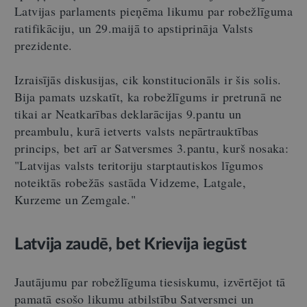
Latvijas parlaments pieņēma likumu par robežlīguma
ratifikāciju, un 29.maijā to apstiprināja Valsts
prezidente.
Izraisījās diskusijas, cik konstitucionāls ir šis solis.
Bija pamats uzskatīt, ka robežlīgums ir pretrunā ne
tikai ar Neatkarības deklarācijas 9.pantu un
preambulu, kurā ietverts valsts nepārtrauktības
princips, bet arī ar Satversmes 3.pantu, kurš nosaka:
"Latvijas valsts teritoriju starptautiskos līgumos
noteiktās robežās sastāda Vidzeme, Latgale,
Kurzeme un Zemgale."
Latvija zaudē, bet Krievija iegūst
Jautājumu par robežlīguma tiesiskumu, izvērtējot tā
pamatā esošo likumu atbilstību Satversmei un