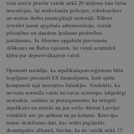
vien uzreiz prasītu vairāk nekā 20 miljonu latu lielas
investīcijas, lai nodrošinātu policijas, robežsardzes
un muitas darbu jauniegūtajā teritorijā. Nāktos
izveidot jaunu apgabala administrāciju, risināt
pilsonības un daudzus īpašumu piederības
jautājumus. Ja Abrenes apgabalu pievienotu
Alūksnes un Balvu rajonam, tie vienā acumirklī
kļūtu par depresīvākajiem valstī.
Oponenti norādīja, ka atpalikušajam reģionam būtu
iespējams piesaistīt ES finansējumu, kurš spētu
kompensēt tajā investētos līdzekļus. Viedoklis, ka
neviena normāla valsts no savas teritorijas labprātīgi
neatsakās, sadūrās ar pretargumentu, ka integrēt
atpalikušo un etniski nu jau svešo Abreni Latvijai
vienkārši nav pa spēkam un pa kabatai. Krievijas
tautas skaitīšanas dati, kas veikti pagājušās
desmitgades sākumā, liecina, ka no vairāk nekā 13