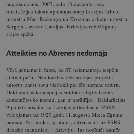
nepārsūdzams. 2007.gada 18.decembrī pēc
ratifikācijas rakstu apmaiņas starp Latvijas ārlietu
ministru Māri Riekstiņu un Krievijas ārlietu ministru
Sergeju Lavrovu Latvijas- Krievijas robežlīgums
stājās spēkā.
Atteikties no Abrenes nedomāja
Vērā ņemams ir fakts, ka ST neizmantoja iespēju
aicināt pašus Neatkarības deklarācijas projekta
autorus paust savu viedokli par šīs normas saturu.
Deklarācijas koncepcijas veidotājs Egils Levits,
komentējot šo normu, gan ir norādījis: "Deklarācijas
9.punkts nosaka, ka Latvijas attiecības ar PSRS
veidojamas uz 1920.gada 11.augusta Miera līguma
pamata. Šis punkts, protams, attiecas arī uz PSRS
tiesisko mantinieci – Krieviju. Tas nozīmē: kamēr