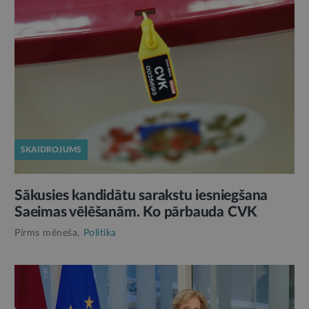
SKAIDROJUMS
Sākusies kandidātu sarakstu iesniegšana
Saeimas vēlēšanām. Ko pārbauda CVK
Pirms mēneša,
Politika