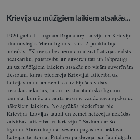
Krievija uz mūžīgiem laikiem atsakās...
1920.gada 11.augustā Rīgā starp Latviju un Krieviju
tika noslēgts Miera līgums, kura 2.punktā bija
noteikts: "Krievija bez ierunām atzīst Latvijas valsts
neatkarību, patstāvību un suverenitāti un labprātīgi
un uz mūžīgiem laikiem atsakās no visām suverēnām
tiesībām, kuras piederēja Krievijai attiecībā uz
Latvijas tautu un zemi kā uz bijušās valsts –
tiesiskās iekārtas, tā arī uz starptautisko līgumu
pamata, kuri še aprādītā nozīmē zaudē savu spēku uz
nākošiem laikiem. No agrākās piederības pie
Krievijas Latvijas tautai un zemei neizceļas nekādas
saistības attiecībā uz Krieviju." Saskaņā ar šo
līgumu Abreni kopā ar sešiem pagastiem iekļāva
Latvijas teritorijā. Pitalovu pārdēvēja par Jaunlatgali.