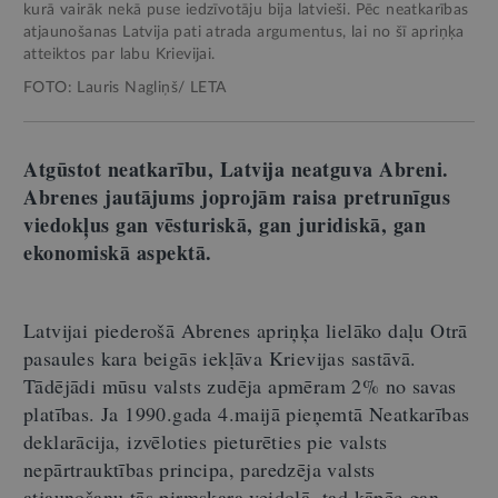
kurā vairāk nekā puse iedzīvotāju bija latvieši. Pēc neatkarības
atjaunošanas Latvija pati atrada argumentus, lai no šī apriņķa
atteiktos par labu Krievijai.
FOTO: Lauris Nagliņš/ LETA
Atgūstot neatkarību, Latvija neatguva Abreni.
Abrenes jautājums joprojām raisa pretrunīgus
viedokļus gan vēsturiskā, gan juridiskā, gan
ekonomiskā aspektā.
Latvijai piederošā Abrenes apriņķa lielāko daļu Otrā
pasaules kara beigās iekļāva Krievijas sastāvā.
Tādējādi mūsu valsts zudēja apmēram 2% no savas
platības. Ja 1990.gada 4.maijā pieņemtā Neatkarības
deklarācija, izvēloties pieturēties pie valsts
nepārtrauktības principa, paredzēja valsts
atjaunošanu tās pirmskara veidolā, tad kāpēc gan