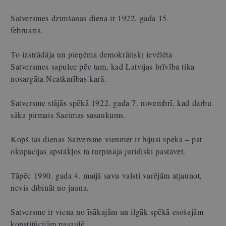
Satversmes dzimšanas diena ir 1922. gada 15.
februāris.
To izstrādāja un pieņēma demokrātiski ievēlēta
Satversmes sapulce pēc tam, kad Latvijas brīvība tika
nosargāta Neatkarības karā.
Satversme stājās spēkā 1922. gada 7. novembrī, kad darbu
sāka pirmais Saeimas sasaukums.
Kopš tās dienas Satversme vienmēr ir bijusi spēkā – pat
okupācijas apstākļos tā turpināja juridiski pastāvēt.
Tāpēc 1990. gada 4. maijā savu valsti varējām atjaunot,
nevis dibināt no jauna.
Satversme ir viena no īsākajām un ilgāk spēkā esošajām
konstitūcijām pasaulē.