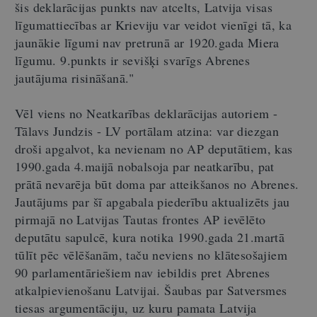
šis deklarācijas punkts nav atcelts, Latvija visas
līgumattiecības ar Krieviju var veidot vienīgi tā, ka
jaunākie līgumi nav pretrunā ar 1920.gada Miera
līgumu. 9.punkts ir sevišķi svarīgs Abrenes
jautājuma risināšanā."
Vēl viens no Neatkarības deklarācijas autoriem -
Tālavs Jundzis - LV portālam atzina: var diezgan
droši apgalvot, ka nevienam no AP deputātiem, kas
1990.gada 4.maijā nobalsoja par neatkarību, pat
prātā nevarēja būt doma par atteikšanos no Abrenes.
Jautājums par šī apgabala piederību aktualizēts jau
pirmajā no Latvijas Tautas frontes AP ievēlēto
deputātu sapulcē, kura notika 1990.gada 21.martā
tūlīt pēc vēlēšanām, taču neviens no klātesošajiem
90 parlamentāriešiem nav iebildis pret Abrenes
atkalpievienošanu Latvijai. Šaubas par Satversmes
tiesas argumentāciju, uz kuru pamata Latvija