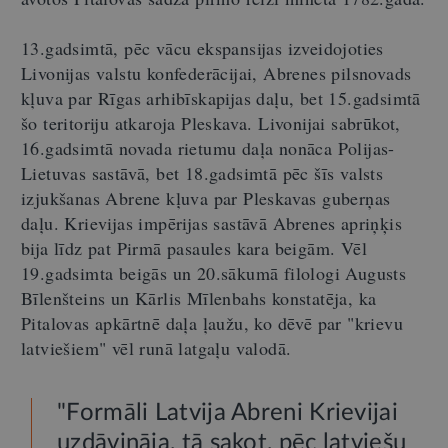
13.gadsimtā, pēc vācu ekspansijas izveidojoties
Livonijas valstu konfederācijai, Abrenes pilsnovads
kļuva par Rīgas arhibīskapijas daļu, bet 15.gadsimtā
šo teritoriju atkaroja Pleskava. Livonijai sabrūkot,
16.gadsimtā novada rietumu daļa nonāca Polijas-
Lietuvas sastāvā, bet 18.gadsimtā pēc šīs valsts
izjukšanas Abrene kļuva par Pleskavas guberņas
daļu. Krievijas impērijas sastāvā Abrenes apriņķis
bija līdz pat Pirmā pasaules kara beigām. Vēl
19.gadsimta beigās un 20.sākumā filologi Augusts
Bīlenšteins un Kārlis Mīlenbahs konstatēja, ka
Pitalovas apkārtnē daļa ļaužu, ko dēvē par "krievu
latviešiem" vēl runā latgaļu valodā.
"Formāli Latvija Abreni Krievijai
uzdāvināja, tā sakot, pēc latviešu