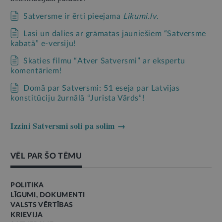
Satversme ir ērti pieejama
Likumi.lv
.
Lasi un dalies ar grāmatas jauniešiem “Satversme
kabatā” e-versiju!
Skaties filmu “Atver Satversmi” ar ekspertu
komentāriem!
Domā par Satversmi: 51 eseja par Latvijas
konstitūciju žurnālā “Jurista Vārds”!
Izzini Satversmi soli pa solim →
VĒL PAR ŠO TĒMU
POLITIKA
LĪGUMI, DOKUMENTI
VALSTS VĒRTĪBAS
KRIEVIJA