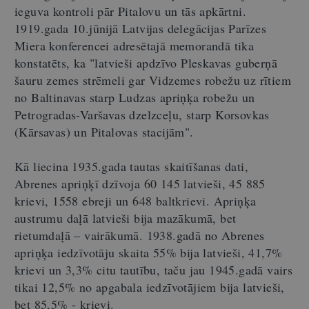
ieguva kontroli pār Pitalovu un tās apkārtni.
1919.gada 10.jūnijā Latvijas delegācijas Parīzes
Miera konferencei adresētajā memorandā tika
konstatēts, ka "latvieši apdzīvo Pleskavas guberņā
šauru zemes strēmeli gar Vidzemes robežu uz rītiem
no Baltinavas starp Ludzas apriņķa robežu un
Petrogradas-Varšavas dzelzceļu, starp Korsovkas
(Kārsavas) un Pitalovas stacijām".
Kā liecina 1935.gada tautas skaitīšanas dati,
Abrenes apriņķī dzīvoja 60 145 latvieši, 45 885
krievi, 1558 ebreji un 648 baltkrievi. Apriņķa
austrumu daļā latvieši bija mazākumā, bet
rietumdaļā – vairākumā. 1938.gadā no Abrenes
apriņķa iedzīvotāju skaita 55% bija latvieši, 41,7%
krievi un 3,3% citu tautību, taču jau 1945.gadā vairs
tikai 12,5% no apgabala iedzīvotājiem bija latvieši,
bet 85,5% - krievi.