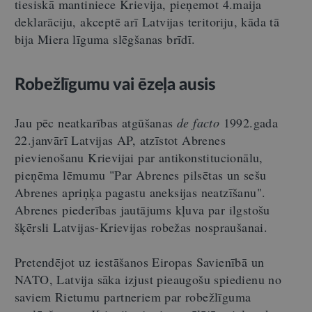
tiesiskā mantiniece Krievija, pieņemot 4.maija
deklarāciju, akceptē arī Latvijas teritoriju, kāda tā
bija Miera līguma slēgšanas brīdī.
Robežlīgumu vai ēzeļa ausis
Jau pēc neatkarības atgūšanas
de facto
1992.gada
22.janvārī Latvijas AP, atzīstot Abrenes
pievienošanu Krievijai par antikonstitucionālu,
pieņēma lēmumu "Par Abrenes pilsētas un sešu
Abrenes apriņķa pagastu aneksijas neatzīšanu".
Abrenes piederības jautājums kļuva par ilgstošu
šķērsli Latvijas-Krievijas robežas nospraušanai.
Pretendējot uz iestāšanos Eiropas Savienībā un
NATO, Latvija sāka izjust pieaugošu spiedienu no
saviem Rietumu partneriem par robežlīguma