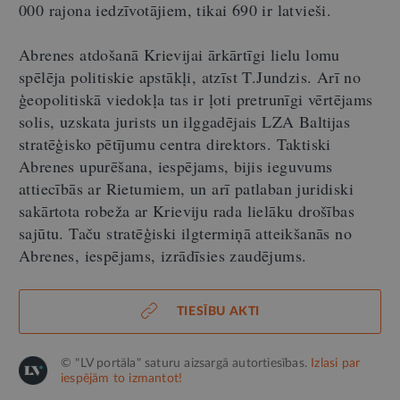
000 rajona iedzīvotājiem, tikai 690 ir latvieši.
Abrenes atdošanā Krievijai ārkārtīgi lielu lomu
spēlēja politiskie apstākļi, atzīst T.Jundzis. Arī no
ģeopolitiskā viedokļa tas ir ļoti pretrunīgi vērtējams
solis, uzskata jurists un ilggadējais LZA Baltijas
stratēģisko pētījumu centra direktors. Taktiski
Abrenes upurēšana, iespējams, bijis ieguvums
attiecībās ar Rietumiem, un arī patlaban juridiski
sakārtota robeža ar Krieviju rada lielāku drošības
sajūtu. Taču stratēģiski ilgtermiņā atteikšanās no
Abrenes, iespējams, izrādīsies zaudējums.
TIESĪBU AKTI
© "LV portāla" saturu aizsargā autortiesības.
Izlasi par
iespējām to izmantot!