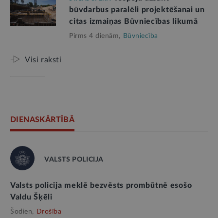
būvdarbus paralēli projektēšanai un
citas izmaiņas Būvniecības likumā
Pirms 4 dienām,
Būvniecība
Visi raksti
DIENASKĀRTĪBĀ
VALSTS POLICIJA
Valsts policija meklē bezvēsts prombūtnē esošo
Valdu Šķēli
Šodien,
Drošība