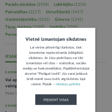
Parādu piedziņa
(2558)
Labklājība
(2254)
Pašvaldības
(2217)
Uzturlīdzekļi
(1457)
Uzņēmējdarbība
(1355)
Ģimene
(1241)
Tiesu sistēma
(1099)
Izglītība
(1095)
Personas dati
(1052)
Vietnē izmantojam sīkdatnes
Lai vietne pilnvērtīgi darbotos, tiek
izmantotas nepieciešamās (obligātās)
IESAKĀM
sīkdatnes. Ar Jūsu piekrišanu var tikt
izmantotas vēl citas – statistikas, sociālo
mediju un funkcionalitātes. Papildinformācijai
E-KONSULTĀCIJA
atveriet "Pielāgot izvēli". Jūs varat jebkurā
brīdī mainīt savu izvēli, atgriežoties šajā
Vai apdrošinātājs var piedzīt zaudējumus no
vietnē. Plašāk –
sīkdatņu politikā
.
vainīgās personas
2
Pirms 3 nedēļām,
Tieslietas
PIEŅEMT VISAS
E-KONSULTĀCIJA