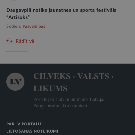
Daugavpilī notiks jaunatnes un sporta festivāls
“Artišoks”
Šodien,
Pašvaldības
Rādīt vēl
CILVĒKS · VALSTS ·
LIKUMS
Portāls par Latviju un mums Latvijā.
Palīgs tiesību aktu izpratnei.
PAR LV PORTĀLU
LIETOŠANAS NOTEIKUMI