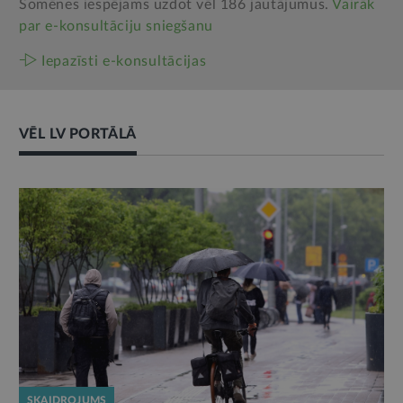
Šomēnes iespējams uzdot vēl 186 jautājumus.
Vairāk
par e‑konsultāciju sniegšanu
Iepazīsti e-konsultācijas
VĒL LV PORTĀLĀ
SKAIDROJUMS