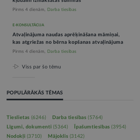
kļūdaini izmaksātās summas
Pirms 4 dienām,
Darba tiesības
E-KONSULTĀCIJA
Atvaļinājuma naudas aprēķināšana māmiņai,
kas atgriežas no bērna kopšanas atvaļinājuma
Pirms 4 dienām,
Darba tiesības
Viss par šo tēmu
POPULĀRĀKĀS TĒMAS
Tieslietas
(6246)
Darba tiesības
(5764)
Līgumi, dokumenti
(5364)
Īpašumtiesības
(3954)
Nodokļi
(3710)
Mājoklis
(3142)