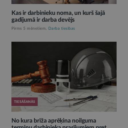
Kas ir darbinieku noma, un kurš šajā
gadījumā ir darba devējs
Pirms 5 mēnešiem,
Darba tiesības
TIESĀŠANĀS
No kura brīža aprēķina noilguma
termiņu darbinieka prasījumiem pret