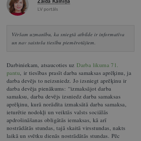
Zaida Kalniņa
LV portāls
Vēršam uzmanību, ka sniegtā atbilde ir informatīva
un nav saistoša tiesību piemērotājiem.
D
arbinieka
m, atsaucoties uz
Darba likuma 71.
pantu
,
ir tiesības prasīt darba samaksas aprēķinu, ja
darba devējs to neizsniedz. Jo izsniegt aprēķinu ir
darba devēja pienākums:
“i
zmaksājot darba
samaksu, darba devējs izsniedz darba samaksas
aprēķinu, kurā norādīta izmaksātā darba samaksa,
ieturētie nodokļi un veiktās valsts sociālās
apdrošināšanas obligātās iemaksas, kā arī
nostrādātās stundas, tajā skaitā virsstundas, nakts
laikā un svētku dienās nostrādātās stundas. Pēc