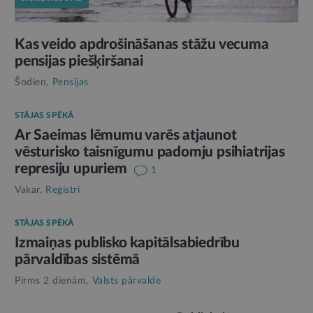
Kas veido apdrošināšanas stāžu vecuma
pensijas piešķiršanai
Šodien,
Pensijas
STĀJAS SPĒKĀ
Ar Saeimas lēmumu varēs atjaunot
vēsturisko taisnīgumu padomju psihiatrijas
represiju upuriem
1
Vakar,
Reģistri
STĀJAS SPĒKĀ
Izmaiņas publisko kapitālsabiedrību
pārvaldības sistēmā
Pirms 2 dienām,
Valsts pārvalde