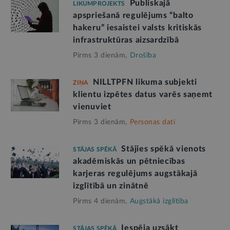
Publiskajā
LIKUMPROJEKTS
apspriešanā regulējums “balto
hakeru” iesaistei valsts kritiskās
infrastruktūras aizsardzībā
Pirms 3 dienām,
Drošība
NILLTPFN likuma subjekti
ZIŅA
klientu izpētes datus varēs saņemt
vienuviet
Pirms 3 dienām,
Personas dati
Stājies spēkā vienots
STĀJAS SPĒKĀ
akadēmiskās un pētniecības
karjeras regulējums augstākajā
izglītībā un zinātnē
Pirms 4 dienām,
Augstākā izglītība
Iespēja uzsākt
STĀJAS SPĒKĀ