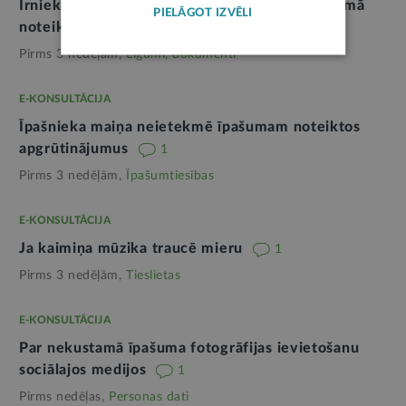
Īrniekam ir pienākums maksāt īres maksu līgumā
PIELĀGOT IZVĒLI
noteiktajā apmērā un kārtībā
Pirms 3 nedēļām,
Līgumi, dokumenti
E-KONSULTĀCIJA
Īpašnieka maiņa neietekmē īpašumam noteiktos
apgrūtinājumus
1
Pirms 3 nedēļām,
Īpašumtiesības
E-KONSULTĀCIJA
Ja kaimiņa mūzika traucē mieru
1
Pirms 3 nedēļām,
Tieslietas
E-KONSULTĀCIJA
Par nekustamā īpašuma fotogrāfijas ievietošanu
sociālajos medijos
1
Pirms nedēļas,
Personas dati