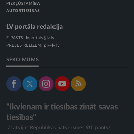
PIEKĻŪSTAMĪBA
AUTORTIESĪBAS
LV portāla redakcija
E-PASTS:
lvportals@lv.lv
PRESES RELĪZĒM:
pr@lv.lv
SEKO MUMS
"Ikvienam ir tiesības zināt savas
tiesības"
/Latvijas Republikas Satversmes 90. pants/