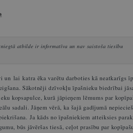
a
iegtā atbilde ir informatīva un nav saistoša tiesību
ri un lai katra ēka varētu darboties kā neatkarīgs 
eigšana. Sākotnēji dzīvokļu īpašnieku biedrībai jā
nieku kopsapulce, kurā jāpieņem lēmums par kopīp
reālu sadali. Jāņem vērā, ka šajā gadījumā nepieci
iekrišana.
Ja kāds no īpašniekiem atteiksies parak
gumu, būs jāvēršas tiesā, ceļot prasību par kopīpa