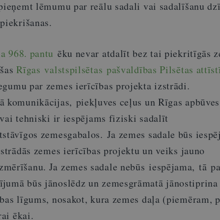
 pieņemt lēmumu par reālu sadali vai sadalīšanu dz
piekrišanas.
a 968. pantu
ēku nevar atdalīt bez tai piekritīgās 
ršas
Rīgas valstspilsētas pašvaldības Pilsētas attīst
egumu par zemes ierīcības projekta izstrādi.
ā komunikācijas, piekļuves ceļus un Rīgas apbūves
vai tehniski ir iespējams fiziski sadalīt
tstāvīgos zemesgabalos. Ja zemes sadale būs iespē
zstrādās zemes ierīcības projektu un veiks jauno
mērīšanu. Ja zemes sadale nebūs iespējama, tā pa
ījumā būs jānoslēdz un zemesgrāmatā jānostiprina
ības līgums, nosakot, kura zemes daļa (piemēram, 
rai ēkai.