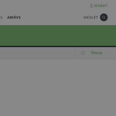
IENĀKT
AS
ARHĪVS
MEKLĒT
Tēmas