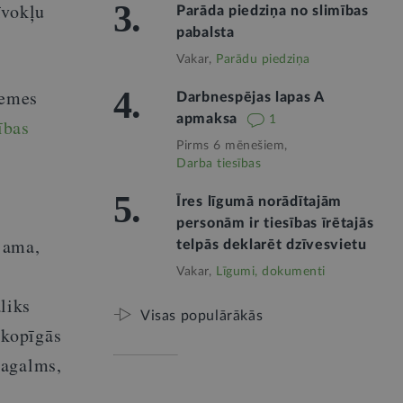
3.
īvokļu
Parāda piedziņa no slimības
pabalsta
Vakar,
Parādu piedziņa
4.
zemes
Darbnespējas lapas A
apmaksa
1
ības
Pirms 6 mēnešiem,
Darba tiesības
5.
Īres līgumā norādītajām
personām ir tiesības īrētajās
jama,
telpās deklarēt dzīvesvietu
Vakar,
Līgumi, dokumenti
liks
Visas populārākās
 kopīgās
pagalms,