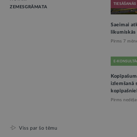
TIESĀŠANĀS
ZEMESGRĀMATA
Saeimai at
likumiskās
Pirms 7 mēn
E-KONSULTĀ
Kopīpašum
izlemšanā s
kopīpašnie
Pirms nedēļa
Viss par šo tēmu