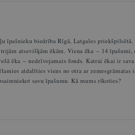
u īpašnieku biedrība Rīgā, Latgales priekšpilsēt
ā
.
 trijām atsevišķām ēkām. Viena ēka
–
14 īpašumi, 
rešā ēka
–
nedzīvojamais fonds. Katrai ēkai ir sava
ēlamies atdalīties viens no otra ar zemesgrāmatas i
 apsaimniekot savu īpašumu. Kā mums rīkoties?