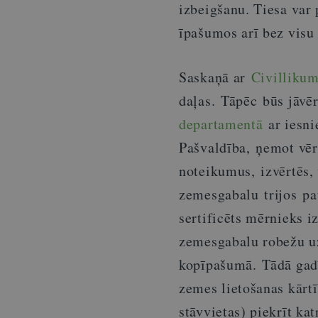
izbeigšanu. Tiesa var
īpašumos arī bez visu 
Saskaņā ar
Civillikum
daļas. Tāpēc būs jāvē
departamentā
ar iesni
Pašvaldība, ņemot vēr
noteikumus, izvērtēs, 
zemesgabalu trijos pa
sertificēts mērnieks i
zemesgabalu robežu uz
kopīpašumā. Tādā gad
zemes lietošanas kārt
stāvvietas) piekrīt kat