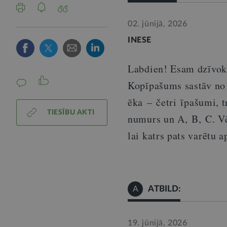
02. jūnijā, 2026
INESE
Labdien! Esam dzīvokļ
Kopīpašums sastāv no
ēka
–
četri
īpašumi, t
TIESĪBU AKTI
numu
r
s un A,
B,
C. V
lai katrs pats varētu
ATBILD:
A
19. jūnijā, 2026