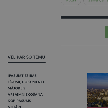
Notāri
Zemesgrāma
VĒL PAR ŠO TĒMU
ĪPAŠUMTIESĪBAS
LĪGUMI, DOKUMENTI
MĀJOKLIS
APSAIMNIEKOŠANA
KOPĪPAŠUMS
NOTĀRI