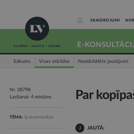
SKAIDROJUMI
NOR
E-KONSULTĀCI
Sākums
Visas atbildes
Neatbildētie jautājumi
Nr. 38798
Par kopīpa
Lasīšanai: 4 minūtes
TĒMA:
Īpašumtiesības
JAUTĀ:
J