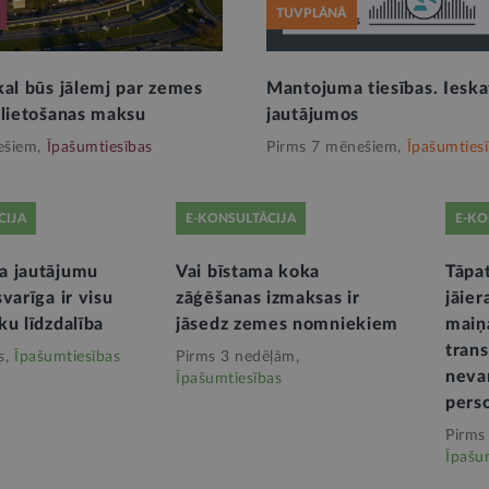
TUVPLĀNĀ
kal būs jālemj par zemes
Mantojuma tiesības. Ieskat
 lietošanas maksu
jautājumos
ešiem,
Īpašumtiesības
Pirms 7 mēnešiem,
Īpašumties
CIJA
E-KONSULTĀCIJA
E-KO
a jautājumu
Vai bīstama koka
Tāpa
varīga ir visu
zāģēšanas izmaksas ir
jāier
ku līdzdalība
jāsedz zemes nomniekiem
maiņ
trans
s,
Īpašumtiesības
Pirms 3 nedēļām,
nevar
Īpašumtiesības
pers
Pirms
Īpašu