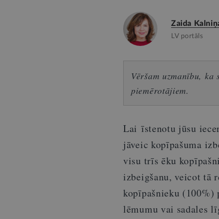
Zaida Kalniņ
LV portāls
Vēršam uzmanību, ka sn
piemērotājiem.
Lai īstenotu jūsu iece
jāveic kopīpašuma izb
visu trīs ēku kopīpaš
izbeigšanu, veicot tā 
kopīpašnieku (100%) p
lēmumu vai sadales lī