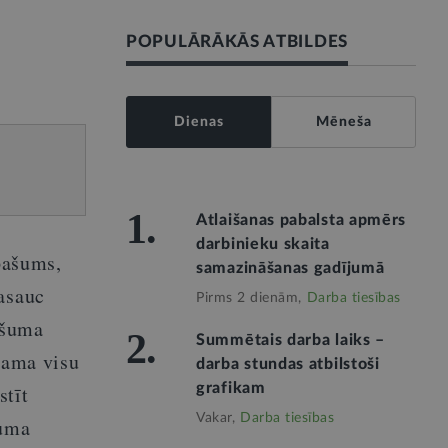
POPULĀRĀKĀS ATBILDES
Dienas
Mēneša
1.
Atlaišanas pabalsta apmērs
darbinieku skaita
īpašums,
samazināšanas gadījumā
sasauc
Pirms 2 dienām,
Darba tiesības
ašuma
2.
Summētais darba laiks –
ešama visu
darba stundas atbilstoši
grafikam
stīt
Vakar,
Darba tiesības
šuma