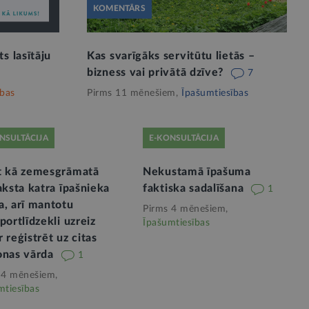
KOMENTĀRS
s lasītāju
Kas svarīgāks servitūtu lietās –
bizness vai privātā dzīve?
7
ības
Pirms 11 mēnešiem,
Īpašumtiesības
NSULTĀCIJA
E-KONSULTĀCIJA
t kā zemesgrāmatā
Nekustamā īpašuma
aksta katra īpašnieka
faktiska sadalīšana
1
a, arī mantotu
Pirms 4 mēnešiem,
portlīdzekli uzreiz
Īpašumtiesības
 reģistrēt uz citas
onas vārda
1
 4 mēnešiem,
mtiesības