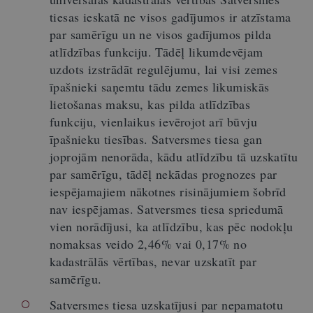
tiesas ieskatā ne visos gadījumos ir atzīstama
par samērīgu un ne visos gadījumos pilda
atlīdzības funkciju. Tādēļ likumdevējam
uzdots izstrādāt regulējumu, lai visi zemes
īpašnieki saņemtu tādu zemes likumiskās
lietošanas maksu, kas pilda atlīdzības
funkciju, vienlaikus ievērojot arī būvju
īpašnieku tiesības. Satversmes tiesa gan
joprojām nenorāda, kādu atlīdzību tā uzskatītu
par samērīgu, tādēļ nekādas prognozes par
iespējamajiem nākotnes risinājumiem šobrīd
nav iespējamas. Satversmes tiesa spriedumā
vien norādījusi, ka atlīdzību, kas pēc nodokļu
nomaksas veido 2,46% vai 0,17% no
kadastrālās vērtības, nevar uzskatīt par
samērīgu.
Satversmes tiesa uzskatījusi par nepamatotu