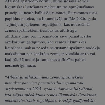
Atzīstot apstrīdēto normu, kuras nosaka zemes
likumiskās lietošanas maksu un tās aprēķināšanas
principus, neatbilstību Satversmei, Satversmes tiesa
papildus noteica, ka likumdevējam līdz 2026. gada
1. jūnijam jāpieņem regulējums, kas nodrošinās
zemes īpašniekiem tiesības uz atbilstīgu
atlīdzinājumu par nepamatotu savu pamattiesību
aizskārumu gadījumos, kad zemes likumiskās
lietošanas maksa nesedz nekustamā īpašuma nodokļa
maksājumu par konkrēto zemi, ir vienāda ar to vai
kad pēc šā nodokļa samaksas atlīdzība paliek
nesamērīgi maza.
“
Atbilstīgs atlīdzinājums zemes īpašniekiem
pienākas par viņu pamattiesību nepamatotu
aizskārumu no 2025. gada 1. janvāra līdz dienai,
kad stājas spēkā jauns zemes likumiskās lietošanas
maksas tiesiskais regulējums. Pretējā gadījumā šie