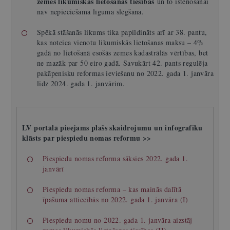
zemes likumiskās lietošanas tiesības
un to īstenošanai
nav nepieciešama līguma slēgšana.
Spēkā stāšanās likums tika papildināts arī ar 38. pantu,
kas noteica vienotu likumiskās lietošanas maksu – 4%
gadā no lietošanā esošās zemes kadastrālās vērtības, bet
ne mazāk par 50 eiro gadā. Savukārt 42. pants regulēja
pakāpenisku reformas ieviešanu no 2022. gada 1. janvāra
līdz 2024. gada 1. janvārim.
LV portālā pieejams plašs skaidrojumu un infografiku
klāsts par piespiedu nomas reformu >>
Piespiedu nomas reforma sāksies 2022. gada 1.
janvārī
Piespiedu nomas reforma – kas mainās dalītā
īpašuma attiecībās no 2022. gada 1. janvāra (I)
Piespiedu nomu no 2022. gada 1. janvāra aizstāj