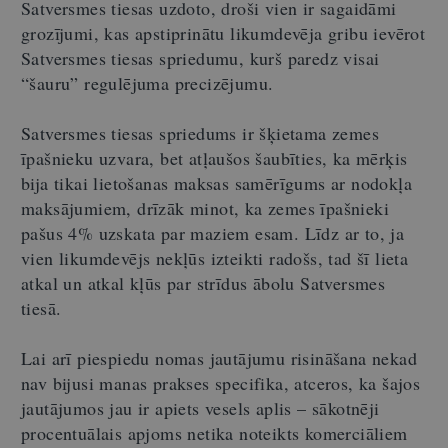
Satversmes tiesas uzdoto, droši vien ir sagaidāmi
grozījumi, kas apstiprinātu likumdevēja gribu ievērot
Satversmes tiesas spriedumu, kurš paredz visai
“šauru” regulējuma precizējumu.
Satversmes tiesas spriedums ir šķietama zemes
īpašnieku uzvara, bet atļaušos šaubīties, ka mērķis
bija tikai lietošanas maksas samērīgums ar nodokļa
maksājumiem, drīzāk minot, ka zemes īpašnieki
pašus 4% uzskata par maziem esam. Līdz ar to, ja
vien likumdevējs nekļūs izteikti radošs, tad šī lieta
atkal un atkal kļūs par strīdus ābolu Satversmes
tiesā.
Lai arī piespiedu nomas jautājumu risināšana nekad
nav bijusi manas prakses specifika, atceros, ka šajos
jautājumos jau ir apiets vesels aplis – sākotnēji
procentuālais apjoms netika noteikts komerciāliem