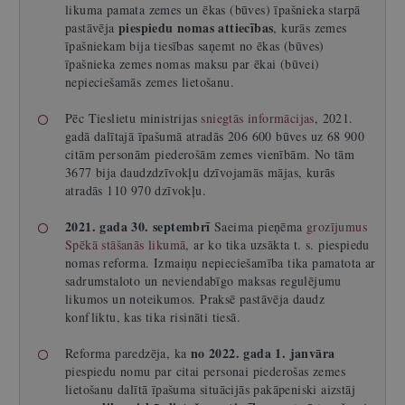
likuma pamata zemes un ēkas (būves) īpašnieka starpā
piespiedu nomas attiecības
pastāvēja
, kurās zemes
īpašniekam bija tiesības saņemt no ēkas (būves)
īpašnieka zemes nomas maksu par ēkai (būvei)
nepieciešamās zemes lietošanu.
Pēc Tieslietu ministrijas
sniegtās informācijas
, 2021.
gadā dalītajā īpašumā atradās 206 600 būves uz 68 900
citām personām piederošām zemes vienībām. No tām
3677 bija daudzdzīvokļu dzīvojamās mājas, kurās
atradās 110 970 dzīvokļu.
2021. gada 30. septembrī
Saeima pieņēma
grozījumus
Spēkā stāšanās likumā
, ar ko tika uzsākta t. s. piespiedu
nomas reforma. Izmaiņu nepieciešamība tika pamatota ar
sadrumstaloto un neviendabīgo maksas regulējumu
likumos un noteikumos. Praksē pastāvēja daudz
konfliktu, kas tika risināti tiesā.
no 2022. gada 1. janvāra
Reforma paredzēja, ka
piespiedu nomu par citai personai piederošas zemes
lietošanu dalītā īpašuma situācijās pakāpeniski aizstāj