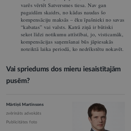
varēs vērtēt Satversmes tiesa. Nav gan
pagaidām skaidrs, no kādas naudas šo
kompensāciju maksās – ēku īpašnieki no savas
“kabatas” vai valsts. Katrā ziņā ir būtiski
sekot līdzi notikumu attīstībai, jo, visticamāk,
kompensācijas saņemšanai būs jāpiesakās
noteiktā laika periodā, ko nedrīkstētu nokavēt.
Vai spriedums dos mieru iesaistītajām
pusēm?
Mārtiņš Martinsons
zvērināts advokāts
Publicitātes foto