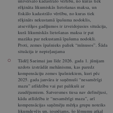
universālo kadastrālo vērtību, no kuras tiek
rēķināta likumiskās lietošanas maksa, un
fiskālo kadastrālo vērtību, no kuras tiek
rēķināts nekustamā īpašuma nodoklis,
atsevišķos gadījumos ir izveidojusies situācija,
kurā likumiskās lietošanas maksa ir pat
mazāka par nekustamā īpašuma nodokli.
Proti, zemes īpašnieks paliek “mīnusos”. Šāda
situācija ir nepieļaujama
Tādēļ Saeimai jau līdz 2026. gada 1. jūnijam
uzdots izstrādāt mehānismu, kas paredz
kompensāciju zemes īpašniekiem, kuri pēc
2025. gada janvāra ir saņēmuši “nesamērīgi
mazu” atlīdzību vai pat palikuši ar
zaudējumiem. Satversmes tiesa nav definējusi,
kāda atlīdzība ir “nesamērīgi maza”, arī
kompensācijas saņēmēju mērķa grupu noteiks
likumdevējs un, iespējams, šo lēmumu atkal