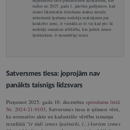
nepamatotu savu pamattiesību aizskārumu, kas
radies no 2025. gada 1. janvāra gadījumos, kad
zemes likumiskās lietošanas maksa nesedz
nekustamā īpašuma nodokļa maksājumu par
konkrēto zemi, ir vienāda ar to vai kad pēc šā
nodokļa samaksas atlīdzība, kas paliek zemes
īpašniekam, ir nesamērīgi maza.
Satversmes tiesa: joprojām nav
panākts taisnīgs līdzsvars
Pieņemot 2025. gada 10. decembra
spriedumu lietā
Nr. 2024-21-0103
, Satversmes tiesa ir ņēmusi vērā,
ka normatīvo aktu un kadastrālo vērtību izmaiņu
rezultātā “
ir tādi zemes īpašnieki, (..) kuriem zemes