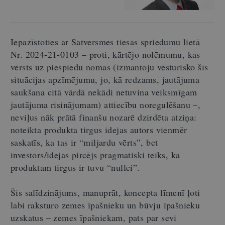
Iepazīstoties ar Satversmes tiesas spriedumu lietā
Nr. 2024-21-0103 – proti, kārtējo nolēmumu, kas
vērsts uz piespiedu nomas (izmantoju vēsturisko šīs
situācijas apzīmējumu, jo, kā redzams, jautājuma
saukšana citā vārdā nekādi netuvina veiksmīgam
jautājuma risinājumam) attiecību noregulēšanu –,
neviļus nāk prātā finanšu nozarē dzirdēta atziņa:
noteikta produkta tirgus idejas autors vienmēr
saskatīs, ka tas ir “miljardu vērts”, bet
investors/idejas pircējs pragmatiski teiks, ka
produktam tirgus ir tuvu “nullei”.
Šis salīdzinājums, manuprāt, koncepta līmenī ļoti
labi raksturo zemes īpašnieku un būvju īpašnieku
uzskatus – zemes īpašniekam, pats par sevi