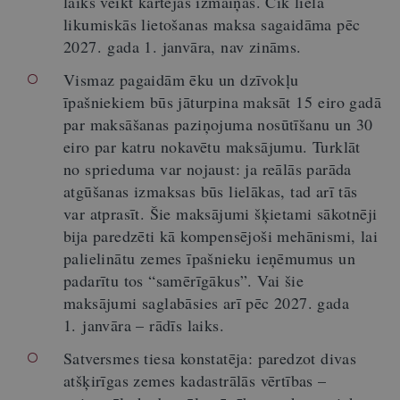
laiks veikt kārtējās izmaiņas. Cik liela
likumiskās lietošanas maksa sagaidāma pēc
2027. gada 1. janvāra, nav zināms.
Vismaz pagaidām ēku un dzīvokļu
īpašniekiem būs jāturpina maksāt 15 eiro gadā
par maksāšanas paziņojuma nosūtīšanu un 30
eiro par katru nokavētu maksājumu. Turklāt
no sprieduma var nojaust: ja reālās parāda
atgūšanas izmaksas būs lielākas, tad arī tās
var atprasīt. Šie maksājumi šķietami sākotnēji
bija paredzēti kā kompensējoši mehānismi, lai
palielinātu zemes īpašnieku ieņēmumus un
padarītu tos “samērīgākus”. Vai šie
maksājumi saglabāsies arī pēc 2027. gada
1. janvāra – rādīs laiks.
Satversmes tiesa konstatēja: paredzot divas
atšķirīgas zemes kadastrālās vērtības –