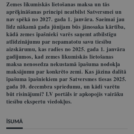
Zemes likumiskās lietošanas maksa un tās
aprēķināšanas principi neatbilst Satversmei un
nav spēkā no 2027. gada 1. janvāra. Saeimai jau
līdz nākamā gada jūnijam būs jānosaka kārtība,
kādā zemes īpašnieki varēs saņemt atbilstīgu
atlīdzinājumu par nepamatotu savu tiesību
aizskārumu, kas radies no 2025. gada 1. janvāra
gadījumos, kad zemes likumiskās lietošanas
maksa nenosedza nekustamā īpašuma nodokļa
maksājumu par konkrēto zemi. Kas jāzina dalītā
īpašuma īpašniekiem par Satversmes tiesas 2025.
gada 10. decembra spriedumu, un kādi varētu
būt risinājumi? LV portāls ir apkopojis vairāku
tiesību ekspertu viedokļus.
ĪSUMĀ