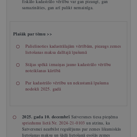
fiskālo kadastrālo vērtību var gan pieaugt, gan
samazināties, gan arī palikt nemainīga.
Plašāk par tēmu >>
Palielinoties kadastrālajām vērtībām, pieaugs zemes
lietošanas maksa dalītajā īpašumā
Stājas spēkā izmaiņas jauno kadastrālo vērtību
noteikšanas kārtībā
Par kadastrālo vērtību un nekustamā īpašuma
nodokli 2025. gadā
2025. gada 10. decembrī
Satversmes tiesa pieņēma
spriedumu lietā Nr. 2024-21-0103
un atzina, ka
Satversmei neatbilst regulējums par zemes likumiskās
lietošanas maksu un šādā lietošanā esošās zemes