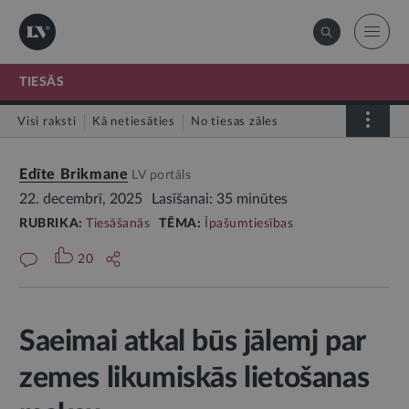
TIESĀS
Visi raksti
Kā netiesāties
No tiesas zāles
Tiesāšanās
Par tieslietu sistēmu
Edīte Brikmane
LV portāls
22. decembrī, 2025
Lasīšanai: 35 minūtes
RUBRIKA:
Tiesāšanās
TĒMA:
Īpašumtiesības
20
Saeimai atkal būs jālemj par
zemes likumiskās lietošanas