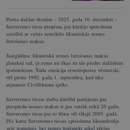
Pirms dažām dienām – 2025. gada 10. decembrī –
Satversmes tiesa pieņēma jau kārtējo spriedumu
saistībā ar valsts noteiktās likumiskās zemes
lietošanas maksu.
Jāatgādina: likumiskā zemes lietošanas maksa
jāmaksā tad, ja zeme un ēkas uz tās pieder dažādiem
īpašniekiem. Šāda situācija izveidojusies vēsturiski,
vēl pirms 1992. gada 1. septembra, kad tika
atjaunots Civillikuma spēks.
Satversmes tiesas darba kārtībā jautājums par
piespiedu nomas maksu ir jau vairāk nekā 20 gadu.
Satversmes tiesa par to lēma vēl tālajā 2003. gadā.
Pēc katra Satversmes tiesas sprieduma likumdevējs
veic izmaiņas, bet zemes īpašnieki atkal vēršas