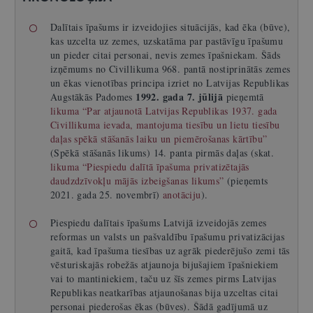
Dalītais īpašums ir izveidojies situācijās, kad ēka (būve),
kas uzcelta uz zemes, uzskatāma par pastāvīgu īpašumu
un pieder citai personai, nevis zemes īpašniekam. Šāds
izņēmums no Civillikuma 968. pantā nostiprinātās zemes
un ēkas vienotības principa izriet no Latvijas Republikas
1992. gada 7. jūlijā
Augstākās Padomes
pieņemtā
likuma
“
Par atjaunotā Latvijas Republikas 1937. gada
Civillikuma ievada, mantojuma tiesību un lietu tiesību
daļas spēkā stāšanās laiku un piemērošanas kārtību”
(Spēkā stāšanās likums) 14. panta pirmās daļas (skat.
likuma “Piespiedu dalītā īpašuma privatizētajās
daudzdzīvokļu mājās izbeigšanas likums”
(pieņemts
2021. gada 25. novembrī)
anotāciju
).
Piespiedu dalītais īpašums Latvijā izveidojās zemes
reformas un valsts un pašvaldību īpašumu privatizācijas
gaitā, kad īpašuma tiesības uz agrāk piederējušo zemi tās
vēsturiskajās robežās atjaunoja bijušajiem īpašniekiem
vai to mantiniekiem, taču uz šīs zemes pirms Latvijas
Republikas neatkarības atjaunošanas bija uzceltas citai
personai piederošas ēkas (būves). Šādā gadījumā uz