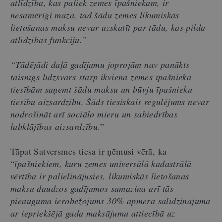
atlīdzība, kas paliek zemes īpašniekam, ir
nesamērīgi maza, tad šādu zemes likumiskās
lietošanas maksu nevar uzskatīt par tādu, kas pilda
atlīdzības funkciju.”
“Tādējādi daļā gadījumu joprojām nav panākts
taisnīgs līdzsvars starp ikviena zemes īpašnieka
tiesībām saņemt šādu maksu un būvju īpašnieku
tiesību aizsardzību. Šāds tiesiskais regulējums nevar
nodrošināt arī sociālo mieru un sabiedrības
labklājības aizsardzību
.”
Tāpat Satversmes tiesa ir ņēmusi vērā, ka
“
īpašniekiem, kuru zemes universālā kadastrālā
vērtība ir palielinājusies, likumiskās lietošanas
maksu daudzos gadījumos samazina arī tās
pieauguma ierobežojums 30% apmērā salīdzinājumā
ar iepriekšējā gada maksājumu attiecībā uz