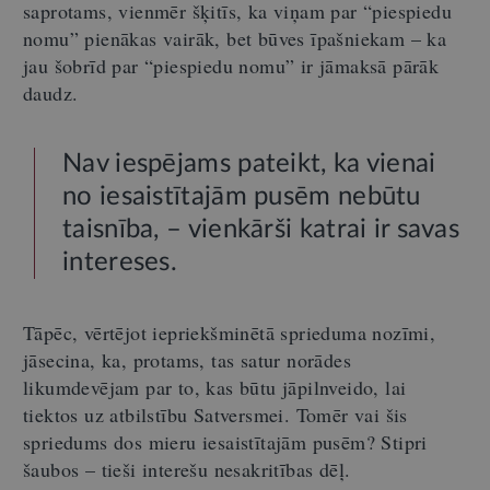
saprotams, vienmēr šķitīs, ka viņam par “piespiedu
nomu” pienākas vairāk, bet būves īpašniekam – ka
jau šobrīd par “piespiedu nomu” ir jāmaksā pārāk
daudz.
Nav iespējams pateikt, ka vienai
no iesaistītajām pusēm nebūtu
taisnība, – vienkārši katrai ir savas
intereses.
Tāpēc, vērtējot iepriekšminētā sprieduma nozīmi,
jāsecina, ka, protams, tas satur norādes
likumdevējam par to, kas būtu jāpilnveido, lai
tiektos uz atbilstību Satversmei. Tomēr vai šis
spriedums dos mieru iesaistītajām pusēm? Stipri
šaubos – tieši interešu nesakritības dēļ.