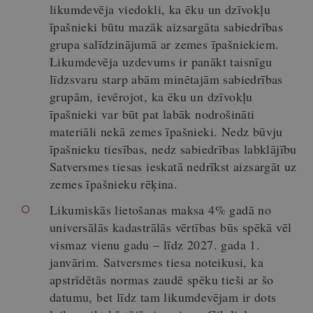
likumdevēja viedokli, ka ēku un dzīvokļu
īpašnieki būtu mazāk aizsargāta sabiedrības
grupa salīdzinājumā ar zemes īpašniekiem.
Likumdevēja uzdevums ir panākt taisnīgu
līdzsvaru starp abām minētajām sabiedrības
grupām, ievērojot, ka ēku un dzīvokļu
īpašnieki var būt pat labāk nodrošināti
materiāli nekā zemes īpašnieki. Nedz būvju
īpašnieku tiesības, nedz sabiedrības labklājību
Satversmes tiesas ieskatā nedrīkst aizsargāt uz
zemes īpašnieku rēķina.
Likumiskās lietošanas maksa 4% gadā no
universālās kadastrālās vērtības būs spēkā vēl
vismaz vienu gadu – līdz 2027. gada 1.
janvārim. Satversmes tiesa noteikusi, ka
apstrīdētās normas zaudē spēku tieši ar šo
datumu, bet līdz tam likumdevējam ir dots