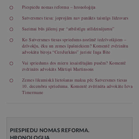
Piespiedu nomas reforma – hronoloģija
Satversmes tiesa: joprojām nav panākts taisnīgs līdzsvars
Saeimai būs jālemj par “atbilstīgu atlīdzinājumu”
Ko Satversmes tiesas spriedums nozīmē iedzīvotājiem –
dzīvokļu, ēku un zemes īpašniekiem? Komentē zvērinātu
advokātu biroja “CersJurkāns” juriste Inga Bite
Vai spriedums dos mieru iesaistītajām pusēm? Komentē
zvērināts advokāts Mārtiņš Martinsons
Zemes likumiskā lietošanas maksa pēc Satversmes tiesas
10. decembra sprieduma. Komentē zvērināta advokāte Ieva
Timermane
PIESPIEDU NOMAS REFORMA.
HRONOLOĢIJA