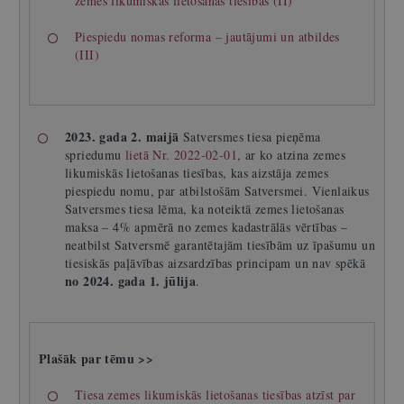
zemes likumiskās lietošanas tiesības (II)
Piespiedu nomas reforma – jautājumi un atbildes
(III)
2023. gada 2. maijā
Satversmes tiesa pieņēma
spriedumu
lietā Nr. 2022-02-01
, ar ko atzina zemes
likumiskās lietošanas tiesības, kas aizstāja zemes
piespiedu nomu, par atbilstošām Satversmei. Vienlaikus
Satversmes tiesa lēma, ka noteiktā zemes lietošanas
maksa – 4% apmērā no zemes kadastrālās vērtības –
neatbilst Satversmē garantētajām tiesībām uz īpašumu un
tiesiskās paļāvības aizsardzības principam un nav spēkā
no 2024. gada 1. jūlija
.
Plašāk par tēmu >>
Tiesa zemes likumiskās lietošanas tiesības atzīst par