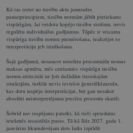
Kā tas izriet no tiesību aktu jaunrades
pamatprincipiem, tiesību normām jābūt pietiekami
vispārīgām, lai veidotu kopējo tiesību sistēmu, nevis
regulētu individuālus gadījumus. Tāpēc ir veicama
vispārīga tiesību normu piemērošana, realizējot to
interpretāciju jeb iztulkošanu.
Šajā gadījumā, nosaucot noteiktu procentuālu nomas
maksas apmēru, mēs cenšamies vispārīgu tiesību
normu attiecināt uz ļoti dažādām tiesiskajām
situācijām, turklāt nevis ieviešot ģenerālklauzulu,
kas dotu iespēju interpretācijai, bet gan nosakot
absolūti neinterpretējamu precīzu procentu skaitli.
Šobrīd nav iespējams pateikt, kā tieši spriedums
ietekmēs iesaistītās puses. Tā kā līdz 2027. gada 1.
janvārim likumdevējam dots laiks izpildīt