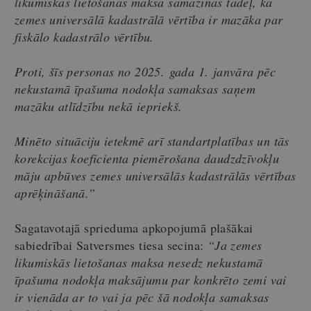
likumiskās lietošanas maksa samazinās tādēļ, ka
zemes universālā kadastrālā vērtība ir mazāka par
fiskālo kadastrālo vērtību.
Proti, šīs personas no 2025. gada 1. janvāra pēc
nekustamā īpašuma nodokļa samaksas saņem
mazāku atlīdzību nekā iepriekš.
Minēto situāciju ietekmē arī standartplatības un tās
korekcijas koeficienta piemērošana daudzdzīvokļu
māju apbūves zemes universālās kadastrālās vērtības
aprēķināšanā.”
Sagatavotajā sprieduma apkopojumā plašākai
sabiedrībai Satversmes tiesa secina:
“Ja zemes
likumiskās lietošanas maksa nesedz nekustamā
īpašuma nodokļa maksājumu par konkrēto zemi vai
ir vienāda ar to vai ja pēc šā nodokļa samaksas