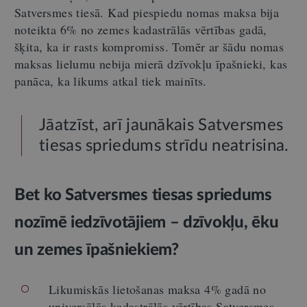
Satversmes tiesā. Kad piespiedu nomas maksa bija
noteikta 6% no zemes kadastrālās vērtības gadā,
šķita, ka ir rasts kompromiss. Tomēr ar šādu nomas
maksas lielumu nebija mierā dzīvokļu īpašnieki, kas
panāca, ka likums atkal tiek mainīts.
Jāatzīst, arī jaunākais Satversmes
tiesas spriedums strīdu neatrisina.
Bet ko Satversmes tiesas spriedums
nozīmē iedzīvotājiem – dzīvokļu, ēku
un zemes īpašniekiem?
Likumiskās lietošanas maksa 4% gadā no
universālās kadastrālās vērtības Satversmes