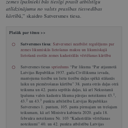
zemes īpašnieki būs tiesīgi prasīt atbilstīgu
atlīdzinājumu no valsts prasības tiesvedības
kārtīb
ā,” skaidro Satversmes tiesa.
Plašāk par tēmu >>
Satversmes tiesa
:
Satversmei neatbilst regulējums par
zemes likumiskās lietošanas maksu un likumiskajā
lietošanā esošās zemes kadastrālās vērtēšanas kārtību
Satversmes tiesas
spriedums
“Par likuma “Par atjaunotā
Latvijas Republikas 1937. gada Civillikuma ievada,
mantojuma tiesību un lietu tiesību daļas spēkā stāšanās
laiku un piemērošanas kārtību” 38. panta otrās daļas otrā
teikuma un 42. panta septītās daļas, kā arī Nekustamā
1
īpašuma valsts kadastra likuma pārejas noteikumu 43.
,
2
3
43.
un 43.
punkta atbilstību Latvijas Republikas
Satversmes 1. pantam, 105. panta pirmajam un trešajam
teikumam, kā arī Ministru kabineta 2020. gada 18.
februāra noteikumu Nr. 103 “Kadastrālās vērtēšanas
noteikumi” 40. un 42. punkta atbilstību Latvijas