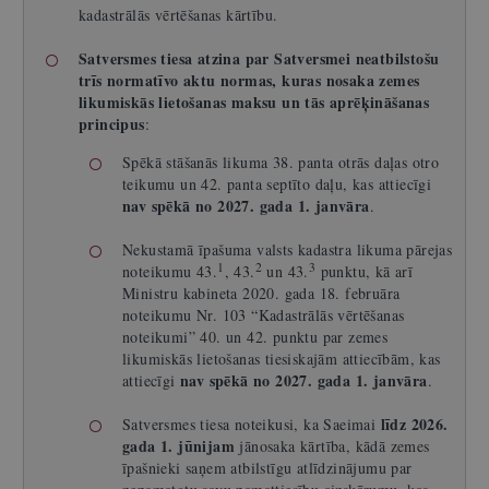
kadastrālās vērtēšanas kārtību.
Satversmes tiesa atzina par Satversmei neatbilstošu
trīs normatīvo aktu normas, kuras nosaka zemes
likumiskās lietošanas maksu un tās aprēķināšanas
principus
:
Spēkā stāšanās likuma 38. panta otrās daļas otro
teikumu un 42. panta septīto daļu, kas attiecīgi
nav spēkā no 2027. gada 1. janvāra
.
Nekustamā īpašuma valsts kadastra likuma pārejas
1
2
3
noteikumu 43.
, 43.
un 43.
punktu, kā arī
Ministru kabineta 2020. gada 18. februāra
noteikumu Nr. 103 “Kadastrālās vērtēšanas
noteikumi” 40. un 42. punktu par zemes
likumiskās lietošanas tiesiskajām attiecībām, kas
nav spēkā no 2027. gada 1. janvāra
attiecīgi
.
līdz 2026.
Satversmes tiesa noteikusi, ka Saeimai
gada 1. jūnijam
jānosaka kārtība, kādā zemes
īpašnieki saņem atbilstīgu atlīdzinājumu par