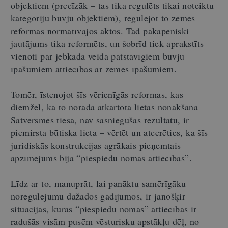
objektiem (precīzāk – tas tika regulēts tikai noteiktu
kategoriju būvju objektiem), regulējot to zemes
reformas normatīvajos aktos. Tad pakāpeniski
jautājums tika reformēts, un šobrīd tiek aprakstīts
vienoti par jebkāda veida patstāvīgiem būvju
īpašumiem attiecībās ar zemes īpašumiem.
Tomēr, īstenojot šīs vērienīgās reformas, kas
diemžēl, kā to norāda atkārtota lietas nonākšana
Satversmes tiesā, nav sasniegušas rezultātu, ir
piemirsta būtiska lieta – vērtēt un atcerēties, ka šīs
juridiskās konstrukcijas agrākais pieņemtais
apzīmējums bija “piespiedu nomas attiecības”.
Līdz ar to, manuprāt, lai panāktu samērīgāku
noregulējumu dažādos gadījumos, ir jānošķir
situācijas, kurās “piespiedu nomas” attiecības ir
radušās visām pusēm vēsturisku apstākļu dēļ, no