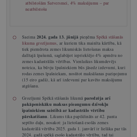
atbilstošām Satversmei, 4% maksājumu – par
neatbilstošu
2024. gada 13. jūnijā
Saeima
pieņēma
Spēkā stāšanās
likuma grozījumus
, ar kuriem tika mainīta kārtība, kā
tiek piemērota zemes likumiskās lietošanas maksa
dalītajā īpašumā, saglabājot iepriekšējo 4% apmēru no
zemes kadastrālās vērtības. Vienlaikus likumdevējs
noteica, ka būvju īpašniekiem būs jāsedz izdevumi, kuri
rodas zemes īpašniekam, nosūtot maksāšanas paziņojumu
(15 eiro gadā), kā arī izdevumi par kavēto maksājumu
atgūšanu.
paredzēja arī
Grozījumi Spēkā stāšanās likumā
pakāpeniskāku maksas pieaugumu dzīvokļu
īpašniekiem saistībā ar kadastrālo vērtību
pārskatīšanu
. Likums tika papildināts ar 42. panta
septīto daļu, nosakot: ja lietošanā esošās zemes
kadastrālā vērtība 2025. gada 1. janvārī ir lielāka par tās
2024. gadā spēkā esošo kadastrālo vērtību, tad tai