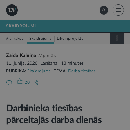
SKAIDROJUMI
Visi raksti
Skaidrojums
Likumprojekts
Stājas spēkā
Infografika
Zaida Kalniņa
LV portāls
11. jūnijā, 2026
Lasīšanai: 13 minūtes
RUBRIKA:
Skaidrojums
TĒMA:
Darba tiesības
20
Darbinieka tiesības
pārceltajās darba dienās