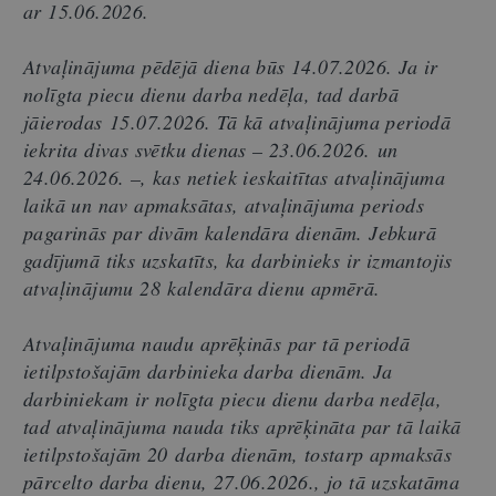
ar 15.06.2026.
Atvaļinājuma pēdējā diena būs 14.
07.2026. Ja ir
nolīgta piecu dienu darba nedēļa, tad darbā
jāierodas 15.07.2026. Tā kā atvaļinājuma periodā
iekrita divas svētku dienas – 23.06.2026. un
24.06.2026. –, kas netiek ieskaitītas atvaļinājuma
laikā un nav apmaksātas, atvaļinājuma periods
pagarinās par divām kalendāra dienām. Jebkurā
gadījumā tiks uzskatīts, ka darbinieks ir izmantojis
atvaļinājumu 28 kalendāra dienu apmērā.
Atvaļinājuma naudu aprēķinās par tā periodā
ietilpstošajām darbinieka darba dienām. Ja
darbiniekam ir nolīgta piecu dienu darba nedēļa,
tad atvaļinājuma nauda tiks aprēķināta par tā laikā
ietilpstošajām 20 darba dienām, tostarp apmaksās
pārcelto darba dienu, 27.06.2026.
,
jo tā uzskatāma