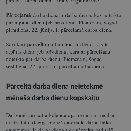
pārceltā darba diena – ir atšķirīga nozīme.
Pārceļamā
darba diena ir darba diena, kas noteikta
par atpūtas dienu jeb brīvdienu. Piemēram, šogad
pirmdiena, 22. jūnijs, ir pārceļamā darba diena.
pārceltā
Savukārt
darba diena ir diena, kas ir
atpūtas diena jeb brīvdiena, kura ar pārcelšanu
noteikta par darba dienu. Piemēram, šogad
sestdiena, 27. jūnijs, ir pārceltā darba diena.
Pārceltā darba diena neietekmē
mēneša darba dienu kopskaitu
Darbiniekam katrā kalendārajā mēnesī ir tiesības
nostrādāt attiecīgā mēneša normālā darba laika
daudzumu. Ja darba diena tiek pārcelta, tad tajā