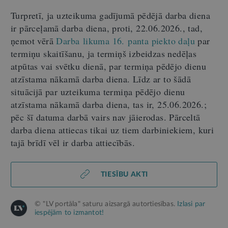
Turpretī, ja uzteikuma gadījumā pēdējā darba diena
ir pārceļamā darba diena, proti, 22.06.2026., tad,
ņemot vērā
Darba likuma 16. panta piekto daļu
par
termiņu skaitīšanu, ja termiņš izbeidzas nedēļas
atpūtas vai svētku dienā, par termiņa pēdējo dienu
atzīstama nākamā darba diena. Līdz ar to šādā
situācijā par uzteikuma termiņa pēdējo dienu
atzīstama nākamā darba diena, tas ir, 25.06.2026.
;
pēc šī datuma darbā vairs nav jāierodas. Pārceltā
darba diena attiecas tikai uz tiem darbiniekiem, kuri
tajā brīdī vēl ir darba attiecībās.
TIESĪBU AKTI
© "LV portāla" saturu aizsargā autortiesības.
Izlasi par
iespējām to izmantot!