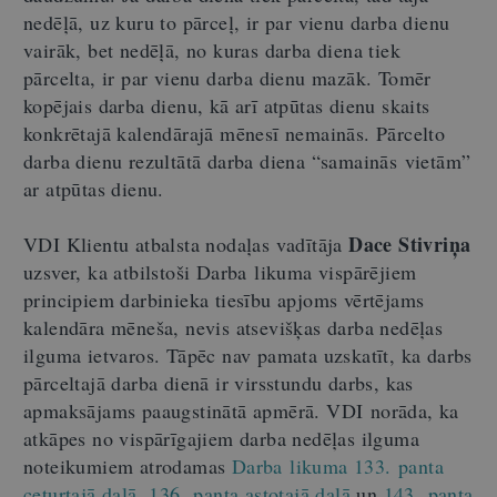
nedēļā, uz kuru to pārceļ, ir par vienu darba dienu
vairāk, bet nedēļā, no kuras darba diena tiek
pārcelta, ir par vienu darba dienu mazāk. Tomēr
kopējais darba dienu, kā arī atpūtas dienu skaits
konkrētajā kalendārajā mēnesī nemainās. Pārcelto
darba dienu rezultātā darba diena “samainās vietām”
ar atpūtas dienu.
Dace Stivriņa
VDI Klientu atbalsta nodaļas vadītāja
uzsver, ka atbilstoši Darba likuma vispārējiem
principiem darbinieka tiesību apjoms vērtējams
kalendāra mēneša, nevis atsevišķas darba nedēļas
ilguma ietvaros. Tāpēc nav pamata uzskatīt, ka darbs
pārceltajā darba dienā ir virsstundu darbs, kas
apmaksājams paaugstinātā apmērā. VDI norāda, ka
atkāpes no vispārīgajiem darba nedēļas ilguma
noteikumiem atrodamas
Darba likuma 133. panta
ceturtajā daļā
,
136. panta astotajā daļā
un
143. panta