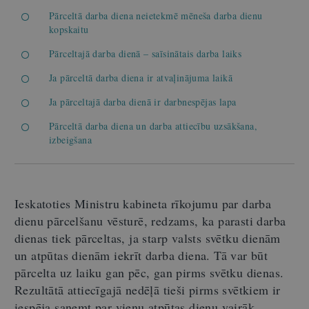
Pārceltā darba diena neietekmē mēneša darba dienu
kopskaitu
Pārceltajā darba dienā – saīsinātais darba laiks
Ja pārceltā darba diena ir atvaļinājuma laikā
Ja pārceltajā darba dienā ir darbnespējas lapa
Pārceltā darba diena un darba attiecību uzsākšana,
izbeigšana
Ieskatoties Ministru kabineta rīkojumu par darba
dienu pārcelšanu vēsturē, redzams, ka parasti darba
dienas tiek pārceltas, ja starp valsts svētku dienām
un atpūtas dienām iekrīt darba diena. Tā var būt
pārcelta uz laiku gan pēc, gan pirms svētku dienas.
Rezultātā attiecīgajā nedēļā tieši pirms svētkiem ir
iespēja saņemt par vienu atpūtas dienu vairāk.