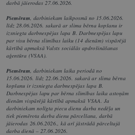
darbā jāierodas 27.06.2026.
Piemēram
, darbiniekam laikposmā no 15.06.2026.
līdz 28.06.2026. sakarā ar slima bērna kopšanu ir
izsniegta darbnespējas lapa B. Darbnespējas lapu
par visu bērna slimības laiku (14 dienām) vispārējā
kārtībā apmaksā Valsts sociālās apdrošināšanas
aģentūra (VSAA).
Piemēram
, darbiniekam laika periodā no
15.06.2026. līdz 22.06.2026. sakarā ar slima bērna
kopšanu ir izsniegta darbnespējas lapa B.
Darbnespējas lapu par bērna slimības laika astoņām
dienām vispārējā kārtībā
apmaksā VSAA. Ja
darbiniekam nolīgta piecu dienu darba nedēļa un
tiek piemērota darba dienu pārcelšana, darbā
jāierodas 26.06.2026., kā arī jāstrādā pārceltajā
darba dienā – 27.06.2026.