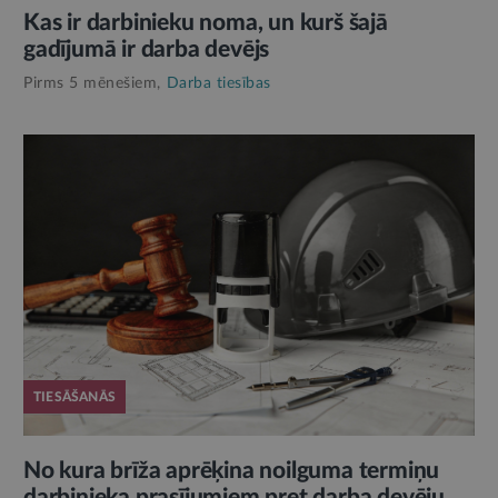
Kas ir darbinieku noma, un kurš šajā
gadījumā ir darba devējs
Pirms 5 mēnešiem,
Darba tiesības
TIESĀŠANĀS
No kura brīža aprēķina noilguma termiņu
darbinieka prasījumiem pret darba devēju