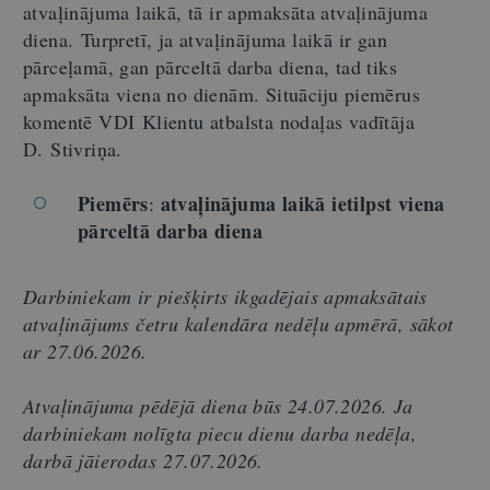
atvaļinājuma laikā, tā ir apmaksāta atvaļinājuma
diena. Turpretī, ja atvaļinājuma laikā ir gan
pārceļamā, gan pārceltā darba diena, tad tiks
apmaksāta viena no dienām. Situāciju piemērus
komentē
VDI Klientu atbalsta nodaļas vadītāja
D. Stivriņa.
Piemērs
atvaļinājuma laikā ietilpst viena
:
pārceltā darba diena
D
arbiniekam ir piešķirts ikgadējais apmaksātais
atvaļinājums četru kalendāra nedēļu apmērā, sākot
ar 27.06.2026.
Atvaļinājuma pēdējā diena būs 24.07.2026.
Ja
darbiniekam nolīgta piecu dienu darba nedēļa,
darbā jāierodas 27.07.2026.