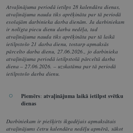
Atvaļinājuma periodā ietilps 28 kalendāra dienas,
atvaļinājuma nauda tiks aprēķināta par tā periodā
esošajām darbinieka darba dienām. Ja darbiniekam
ir nolīgta piecu dienu darba nedēļa, tad
atvaļinājuma nauda tiks aprēķināta par tā laikā
ietilpstošo 21 darba dienu, tostarp apmaksās
pārcelto darba dienu, 27.06.2026., jo
darbinieka
atvaļinājuma periodā ietilpstošā pārceltā darba
diena – 27.06.2026. – uzskatāma par tā periodā
ietilpstošo darba dienu.
Piemērs
atvaļinājuma laikā ietilpst svētku
:
dienas
Darbiniekam ir piešķirts ikgadējais apmaksātais
atvaļinājums četru kalendāra nedēļu apmērā, sākot