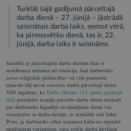
Turklāt šajā gadījumā pārceltajā
darba dienā – 27. jūnijā – jāstrādā
saīsinātais darba laiks, ņemot vērā,
ka pirmssvētku dienā, tas ir, 22.
jūnijā, darba laiks ir saīsināms.
Saistībā ar pārceltajām darba dienām (kas ir
sestdienas) minama arī situācija, kad darbinieks
savas reliģiskās pārliecības vai citu pamatotu
iemeslu dēļ nevar ierasties darbā pārceltajā dienā.
VDI atgādina, ka
Darba likuma 133. panta piektajā
daļā
paredzēta iespēja pārcelto darba dienu uzskatīt
par darbinieka ikgadējā atvaļinājuma dienu vai,
vienojoties ar darba devēju, to atstrādāt citā laikā.
Proti, ja darbinieks vēlas izmantot kādu no iepriekš
minētajiem variantiem, sava izvēle darba devējam