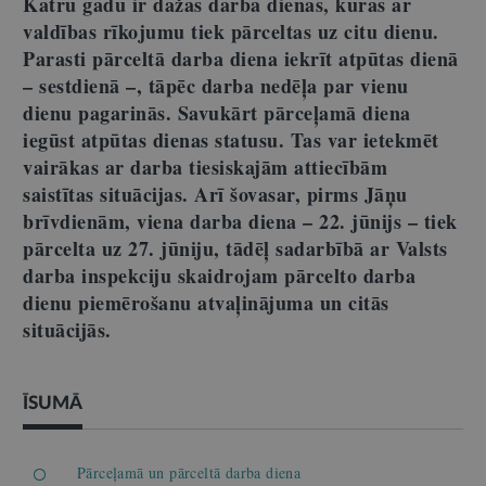
Katru gadu ir dažas darba dienas, kuras ar
valdības rīkojumu tiek pārceltas uz citu dienu.
Parasti pārceltā darba diena iekrīt atpūtas dienā
– sestdienā –, tāpēc darba nedēļa par vienu
dienu pagarinās. Savukārt pārceļamā diena
iegūst atpūtas dienas statusu. Tas var ietekmēt
vairākas ar darba tiesiskajām attiecībām
saistītas situācijas. Arī šovasar, pirms Jāņu
brīvdienām, viena darba diena – 22. jūnijs – tiek
pārcelta uz 27. jūniju, tādēļ sadarbībā ar Valsts
darba inspekciju skaidrojam pārcelto darba
dienu piemērošanu atvaļinājuma un citās
situācijās.
ĪSUMĀ
Pārceļamā un pārceltā darba diena