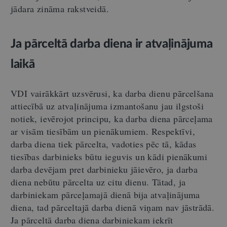
jādara zināma rakstveidā.
Ja pārceltā darba diena ir atvaļinājuma
laikā
VDI vairākkārt uzsvērusi, ka darba dienu pārcelšana
attiecībā uz atvaļinājuma izmantošanu jau ilgstoši
notiek, ievērojot principu, ka darba diena pārceļama
ar visām tiesībām un pienākumiem. Respektīvi,
darba diena tiek pārcelta, vadoties pēc tā, kādas
tiesības darbinieks būtu ieguvis un kādi pienākumi
darba devējam pret darbinieku jāievēro, ja darba
diena nebūtu pārcelta uz citu dienu. Tātad, ja
darbiniekam pārceļamajā dienā bija atvaļinājuma
diena, tad pārceltajā darba dienā viņam nav jāstrādā.
Ja pārceltā darba diena darbiniekam iekrīt