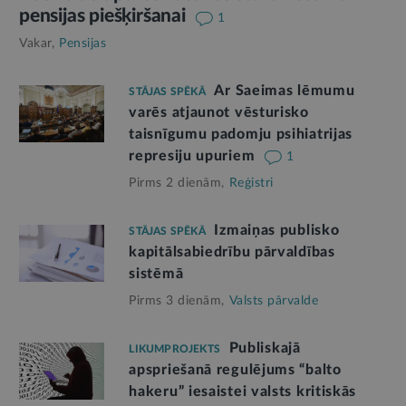
pensijas piešķiršanai
1
Vakar,
Pensijas
Ar Saeimas lēmumu
STĀJAS SPĒKĀ
varēs atjaunot vēsturisko
taisnīgumu padomju psihiatrijas
represiju upuriem
1
Pirms 2 dienām,
Reģistri
Izmaiņas publisko
STĀJAS SPĒKĀ
kapitālsabiedrību pārvaldības
sistēmā
Pirms 3 dienām,
Valsts pārvalde
Publiskajā
LIKUMPROJEKTS
apspriešanā regulējums “balto
hakeru” iesaistei valsts kritiskās