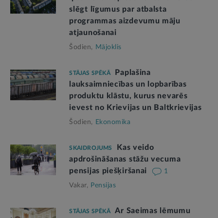
slēgt līgumus par atbalsta
programmas aizdevumu māju
atjaunošanai
Šodien,
Mājoklis
Paplašina
STĀJAS SPĒKĀ
lauksaimniecības un lopbarības
produktu klāstu, kurus nevarēs
ievest no Krievijas un Baltkrievijas
Šodien,
Ekonomika
Kas veido
SKAIDROJUMS
apdrošināšanas stāžu vecuma
pensijas piešķiršanai
1
Vakar,
Pensijas
Ar Saeimas lēmumu
STĀJAS SPĒKĀ