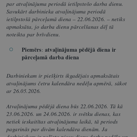
par atvaļinājuma periodā ietilpstošo darba dienu.
Savukārt darbinieka atvaļinājuma periodā
ietilpstošā pārceļamā diena – 22.06.2026. – netiks
apmaksāta, jo darba dienu pārcelšanas dēļ tā
noteikta par brīvdienu.
Piemērs
atvaļinājuma pēdējā diena ir
:
pārceļamā darba diena
Darbiniekam ir piešķirts ikgadējais apmaksātais
atvaļinājums četru kalendāra nedēļu apmērā, sākot
ar 26.05.2026.
Atvaļinājuma pēdējā diena būs 22.06.2026. Tā kā
23.06.2026. un 24.06.2026. ir svētku dienas, kas
netiek ieskaitītas atvaļinājuma laikā, tā periods
pagarinās par divām kalendāra dienām. Ja
darbiniekam ir nolīgta piecu dienu darba nedēļa un