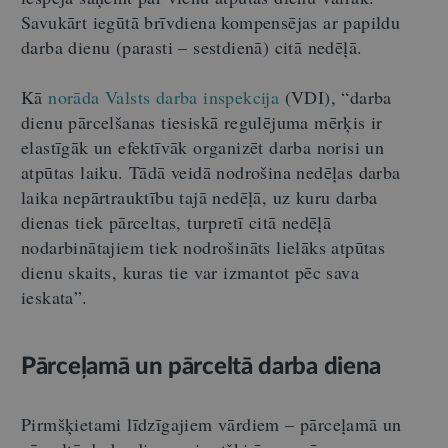
Savukārt iegūtā brīvdiena kompensējas ar papildu
darba dienu (parasti – sestdienā) citā nedēļā.
Kā
norāda Valsts darba inspekcija
(VDI), “darba
dienu pārcelšanas tiesiskā regulējuma mērķis ir
elastīgāk un efektīvāk organizēt darba norisi un
atpūtas laiku. Tādā veidā nodrošina nedēļas darba
laika nepārtrauktību tajā nedēļā, uz kuru darba
dienas tiek pārceltas, turpretī citā nedēļā
nodarbinātajiem tiek nodrošināts lielāks atpūtas
dienu skaits, kuras tie var izmantot pēc sava
ieskata”.
Pārceļamā un pārceltā darba diena
Pirmšķietami līdzīgajiem vārdiem – pārceļamā un