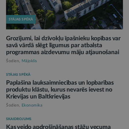
STĀJAS SPĒKĀ
Grozījumi, lai dzīvokļu īpašnieku kopības var
savā vārdā slēgt līgumus par atbalsta
programmas aizdevumu māju atjaunošanai
Šodien,
Mājoklis
STĀJAS SPĒKĀ
Paplašina lauksaimniecības un lopbarības
produktu klāstu, kurus nevarēs ievest no
Krievijas un Baltkrievijas
Šodien,
Ekonomika
SKAIDROJUMS
Kas veido apdrošināšanas stāžu vecuma