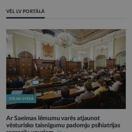
VĒL LV PORTĀLĀ
STĀJAS SPĒKĀ
Ar Saeimas lēmumu varēs atjaunot
vēsturisko taisnīgumu padomju psihiatrijas