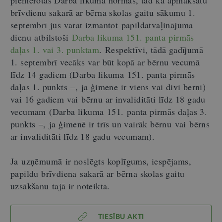
piemērotas Darba likuma normas, tad kā apmaksātu
brīvdienu sakarā ar bērna skolas gaitu sākumu 1.
septembrī jūs varat izmantot papildatvaļinājuma
dienu atbilstoši
Darba likuma 151. panta pirmās
daļas 1. vai 3. punktam
. Respektīvi, tādā gadījumā
1. septembrī vecāks var būt kopā ar bērnu vecumā
līdz 14 gadiem (Darba likuma 151. panta pirmās
daļas 1. punkts
–,
ja ģimenē ir viens vai divi bērni)
vai 16 gadiem vai bērnu ar invaliditāti līdz 18 gadu
vecumam (Darba likuma 151. panta pirmās daļas 3.
punkts
–,
ja ģimenē ir trīs un vairāk bērnu vai bērns
ar invaliditāti līdz 18 gadu vecumam).
Ja uzņēmumā ir noslēgts koplīgums, iespējams,
papildu brīvdiena sakarā ar bērna skolas gaitu
uzsākšanu tajā ir noteikta.
TIESĪBU AKTI