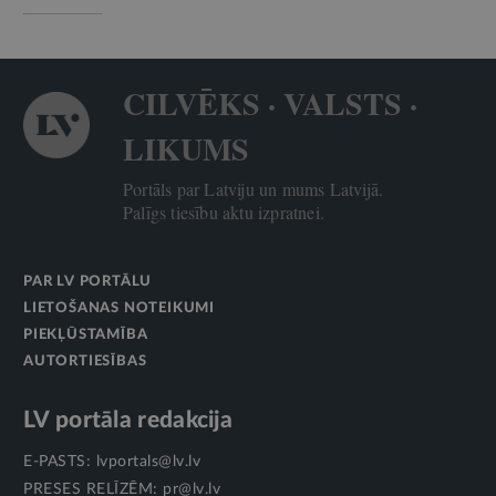
CILVĒKS · VALSTS ·
LIKUMS
Portāls par Latviju un mums Latvijā.
Palīgs tiesību aktu izpratnei.
PAR LV PORTĀLU
LIETOŠANAS NOTEIKUMI
PIEKĻŪSTAMĪBA
AUTORTIESĪBAS
LV portāla redakcija
E-PASTS:
lvportals@lv.lv
PRESES RELĪZĒM:
pr@lv.lv