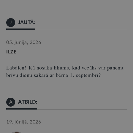
JAUTĀ:
J
05. jūnijā, 2026
ILZE
Labdien!
Kā nosaka likums, kad vecāks var paņemt
brīvu dienu sakarā ar bērna 1.
septembri?
ATBILD:
A
19. jūnijā, 2026