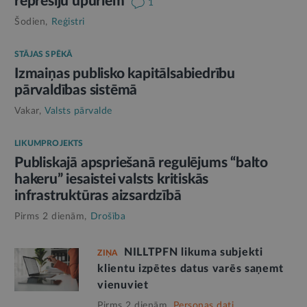
represiju upuriem
1
Šodien,
Reģistri
STĀJAS SPĒKĀ
Izmaiņas publisko kapitālsabiedrību
pārvaldības sistēmā
Vakar,
Valsts pārvalde
LIKUMPROJEKTS
Publiskajā apspriešanā regulējums “balto
hakeru” iesaistei valsts kritiskās
infrastruktūras aizsardzībā
Pirms 2 dienām,
Drošība
NILLTPFN likuma subjekti
ZIŅA
klientu izpētes datus varēs saņemt
vienuviet
Pirms 2 dienām,
Personas dati