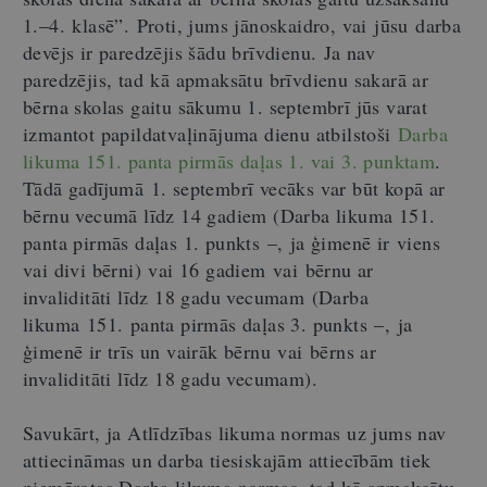
1.
–
4. klasē”.
Proti, jums jānoskaidro, vai jūsu darba
devējs ir paredzējis šādu brīvdienu.
Ja nav
paredzējis, tad
kā apmaksātu brīvdienu sakarā ar
bērna skolas gaitu sākumu 1. septembrī jūs varat
izmantot papildatvaļinājuma dienu atbilstoši
Darba
likuma 151. panta pirmās daļas 1. vai 3. punktam
.
Tādā gadījumā 1. septembrī vecāks var būt kopā ar
bērnu vecumā līdz 14 gadiem (Darba likuma 151.
panta pirmās daļas 1. punkts
–,
ja ģimenē ir viens
vai divi bērni) vai 16 gadiem vai bērnu ar
invaliditāti līdz 18 gadu vecumam (Darba
likuma 151. panta pirmās daļas 3. punkts
–,
ja
ģimenē ir trīs un vairāk bērnu vai bērns ar
invaliditāti līdz 18 gadu vecumam).
Savukārt, ja Atlīdzības likuma normas uz jums nav
attiecināmas un darba tiesiskajām attiecībām tiek