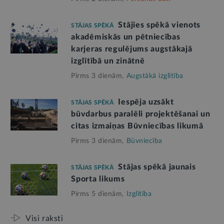
Stājies spēkā vienots
STĀJAS SPĒKĀ
akadēmiskās un pētniecības
karjeras regulējums augstākajā
izglītībā un zinātnē
Pirms 3 dienām,
Augstākā izglītība
Iespēja uzsākt
STĀJAS SPĒKĀ
būvdarbus paralēli projektēšanai un
citas izmaiņas Būvniecības likumā
Pirms 3 dienām,
Būvniecība
Stājas spēkā jaunais
STĀJAS SPĒKĀ
Sporta likums
Pirms 5 dienām,
Izglītība
Visi raksti