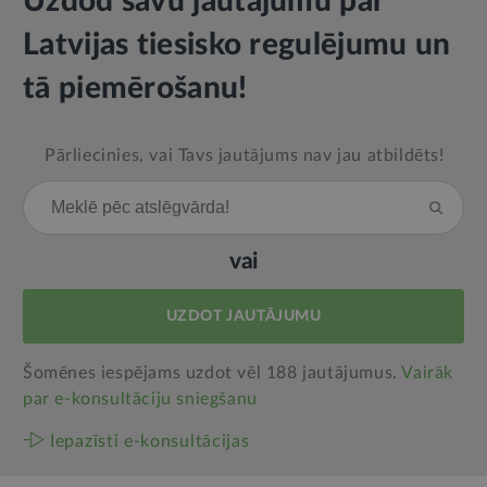
Uzdod savu jautājumu par
Latvijas tiesisko regulējumu un
tā piemērošanu!
Pārliecinies, vai Tavs jautājums nav jau atbildēts!
vai
UZDOT JAUTĀJUMU
Šomēnes iespējams uzdot vēl 188 jautājumus.
Vairāk
par e‑konsultāciju sniegšanu
Iepazīsti e-konsultācijas