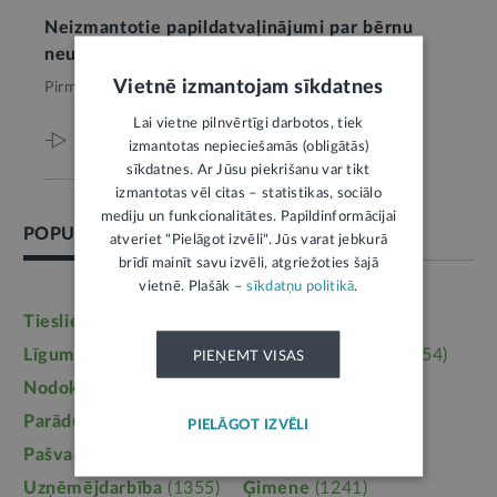
Neizmantotie papildatvaļinājumi par bērnu
neuzkrājas
Vietnē izmantojam sīkdatnes
Pirms 4 mēnešiem,
Darba tiesības
Lai vietne pilnvērtīgi darbotos, tiek
Viss par šo tēmu
izmantotas nepieciešamās (obligātās)
sīkdatnes. Ar Jūsu piekrišanu var tikt
izmantotas vēl citas – statistikas, sociālo
mediju un funkcionalitātes. Papildinformācijai
POPULĀRĀKĀS TĒMAS
atveriet "Pielāgot izvēli". Jūs varat jebkurā
brīdī mainīt savu izvēli, atgriežoties šajā
vietnē. Plašāk –
sīkdatņu politikā
.
Tieslietas
(6246)
Darba tiesības
(5764)
Līgumi, dokumenti
(5364)
Īpašumtiesības
(3954)
PIEŅEMT VISAS
Nodokļi
(3710)
Mājoklis
(3142)
Parādu piedziņa
(2558)
Labklājība
(2254)
PIELĀGOT IZVĒLI
Pašvaldības
(2217)
Uzturlīdzekļi
(1457)
Uzņēmējdarbība
(1355)
Ģimene
(1241)