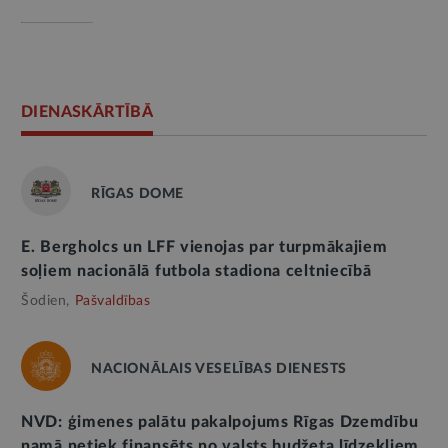
DIENASKĀRTĪBĀ
RĪGAS DOME
E. Bergholcs un LFF vienojas par turpmākajiem
soļiem nacionālā futbola stadiona celtniecībā
Šodien,
Pašvaldības
NACIONĀLAIS VESELĪBAS DIENESTS
NVD: ģimenes palātu pakalpojums Rīgas Dzemdību
namā netiek finansēts no valsts budžeta līdzekļiem