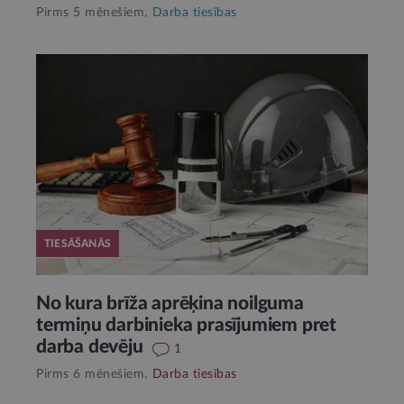
Pirms 5 mēnešiem,
Darba tiesības
TIESĀŠANĀS
No kura brīža aprēķina noilguma
termiņu darbinieka prasījumiem pret
darba devēju
1
Pirms 6 mēnešiem,
Darba tiesības