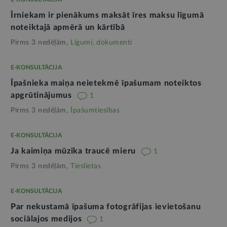
Īrniekam ir pienākums maksāt īres maksu līgumā
noteiktajā apmērā un kārtībā
Pirms 3 nedēļām,
Līgumi, dokumenti
E-KONSULTĀCIJA
Īpašnieka maiņa neietekmē īpašumam noteiktos
apgrūtinājumus
1
Pirms 3 nedēļām,
Īpašumtiesības
E-KONSULTĀCIJA
Ja kaimiņa mūzika traucē mieru
1
Pirms 3 nedēļām,
Tieslietas
E-KONSULTĀCIJA
Par nekustamā īpašuma fotogrāfijas ievietošanu
sociālajos medijos
1