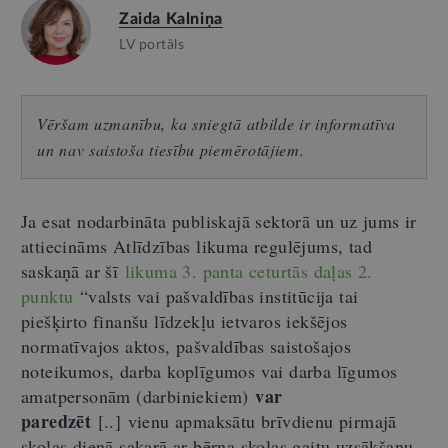
Zaida Kalniņa
LV portāls
Vēršam uzmanību, ka sniegtā atbilde ir informatīva
un nav saistoša tiesību piemērotājiem.
Ja esat nodarbināta publiskajā sektorā un uz jums ir
attiecināms Atlīdzības likuma regulējums, tad
saskaņā ar šī
likuma 3. panta ceturtās daļas 2.
punktu
“valsts vai pašvaldības institūcija tai
piešķirto finanšu līdzekļu ietvaros iekšējos
normatīvajos aktos, pašvaldības saistošajos
noteikumos, darba koplīgumos vai darba līgumos
var
amatpersonām (darbiniekiem)
paredzēt
[..] vienu apmaksātu brīvdienu pirmajā
skolas dienā sakarā ar bērna skolas gaitu uzsākšanu