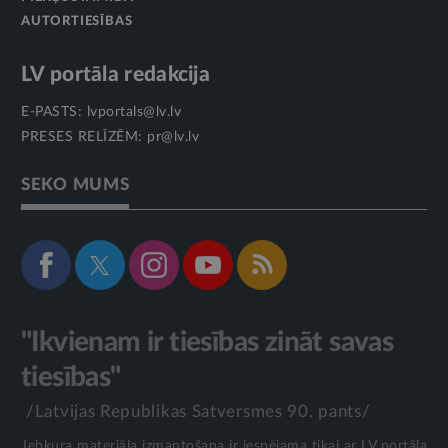
AUTORTIESĪBAS
LV portāla redakcija
E-PASTS:
lvportals@lv.lv
PRESES RELĪZĒM:
pr@lv.lv
SEKO MUMS
"Ikvienam ir tiesības zināt savas
tiesības"
/Latvijas Republikas Satversmes 90. pants/
Jebkura materiāla izmantošana ir iespējama tikai ar LV portāla