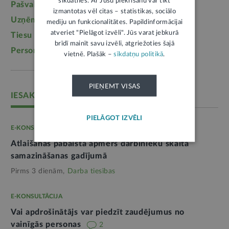
sīkdatnes. Ar Jūsu piekrišanu var tikt
Pašvaldības
(2217)
Uzturlīdzekļi
(1457)
izmantotas vēl citas – statistikas, sociālo
Uzņēmējdarbība
(1355)
Ģimene
(1241)
mediju un funkcionalitātes. Papildinformācijai
atveriet "Pielāgot izvēli". Jūs varat jebkurā
Tiesu sistēma
(1099)
Izglītība
(1095)
brīdī mainīt savu izvēli, atgriežoties šajā
Personas dati
(1052)
vietnē. Plašāk –
sīkdatņu politikā
.
PIEŅEMT VISAS
IESAKĀM
PIELĀGOT IZVĒLI
E-KONSULTĀCIJA
Atlaišanas pabalsta apmērs darbinieku skaita
samazināšanas gadījumā
Pirms 3 dienām,
Darba tiesības
E-KONSULTĀCIJA
Vai apdrošinātājs var piedzīt zaudējumus no
vainīgās personas
2