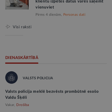
klientu izpētes datus varēs saņemt
vienuviet
Pirms 4 dienām,
Personas dati
Visi raksti
DIENASKĀRTĪBĀ
VALSTS POLICIJA
Valsts policija meklē bezvēsts prombūtnē esošo
Valdu Šķēli
Vakar,
Drošība