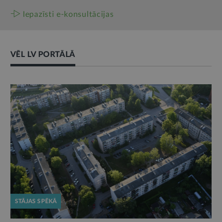
Iepazīsti e-konsultācijas
VĒL LV PORTĀLĀ
STĀJAS SPĒKĀ