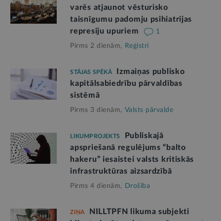
varēs atjaunot vēsturisko
taisnīgumu padomju psihiatrijas
represiju upuriem
1
Pirms 2 dienām,
Reģistri
Izmaiņas publisko
STĀJAS SPĒKĀ
kapitālsabiedrību pārvaldības
sistēmā
Pirms 3 dienām,
Valsts pārvalde
Publiskajā
LIKUMPROJEKTS
apspriešanā regulējums “balto
hakeru” iesaistei valsts kritiskās
infrastruktūras aizsardzībā
Pirms 4 dienām,
Drošība
NILLTPFN likuma subjekti
ZIŅA