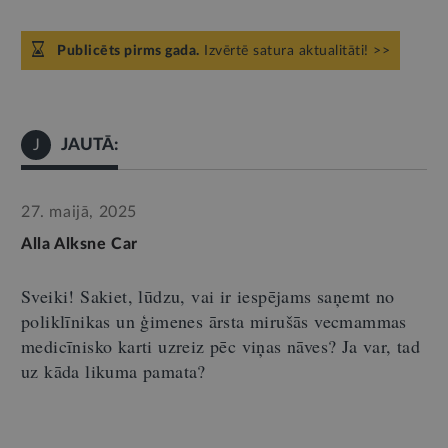
Publicēts pirms gada.
Izvērtē satura aktualitāti! >>
JAUTĀ:
J
27. maijā, 2025
Alla Alksne Car
Sveiki! Sakiet, lūdzu, vai ir iespējams saņemt no
poliklīnikas un ģimenes ārsta mirušās vecmammas
medicīnisko karti uzreiz pēc viņas nāves? Ja var, tad
uz kāda likuma pamata
?