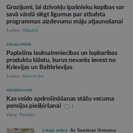
Grozījumi, lai dzīvokļu īpašnieku kopības var
savā vārdā slēgt līgumus par atbalsta
programmas aizdevumu māju atjaunošanai
Šodien,
Mājoklis
STĀJAS SPĒKĀ
Paplašina lauksaimniecības un lopbarības
produktu klāstu, kurus nevarēs ievest no
Krievijas un Baltkrievijas
Šodien,
Ekonomika
SKAIDROJUMS
Kas veido apdrošināšanas stāžu vecuma
pensijas piešķiršanai
1
Vakar,
Pensijas
Ar Saeimas lēmumu
STĀJAS SPĒKĀ