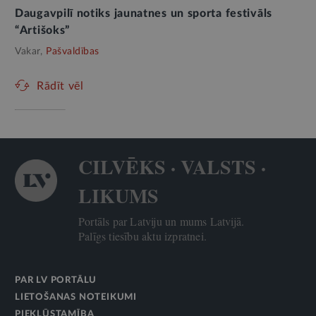
Daugavpilī notiks jaunatnes un sporta festivāls
“Artišoks”
Vakar,
Pašvaldības
Rādīt vēl
CILVĒKS · VALSTS ·
LIKUMS
Portāls par Latviju un mums Latvijā.
Palīgs tiesību aktu izpratnei.
PAR LV PORTĀLU
LIETOŠANAS NOTEIKUMI
PIEKĻŪSTAMĪBA