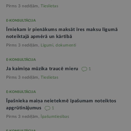
Pirms 3 nedēļām,
Tieslietas
E-KONSULTĀCIJA
Īrniekam ir pienākums maksāt īres maksu līgumā
noteiktajā apmērā un kārtībā
Pirms 3 nedēļām,
Līgumi, dokumenti
E-KONSULTĀCIJA
Ja kaimiņa mūzika traucē mieru
1
Pirms 3 nedēļām,
Tieslietas
E-KONSULTĀCIJA
Īpašnieka maiņa neietekmē īpašumam noteiktos
apgrūtinājumus
1
Pirms 3 nedēļām,
Īpašumtiesības