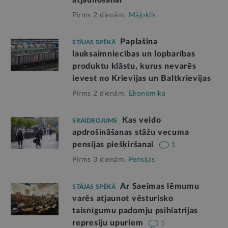
Pirms 2 dienām,
Mājoklis
Paplašina
STĀJAS SPĒKĀ
lauksaimniecības un lopbarības
produktu klāstu, kurus nevarēs
ievest no Krievijas un Baltkrievijas
Pirms 2 dienām,
Ekonomika
Kas veido
SKAIDROJUMS
apdrošināšanas stāžu vecuma
pensijas piešķiršanai
1
Pirms 3 dienām,
Pensijas
Ar Saeimas lēmumu
STĀJAS SPĒKĀ
varēs atjaunot vēsturisko
taisnīgumu padomju psihiatrijas
represiju upuriem
1