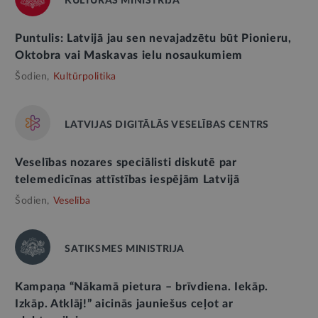
KULTŪRAS MINISTRIJA
Puntulis: Latvijā jau sen nevajadzētu būt Pionieru,
Oktobra vai Maskavas ielu nosaukumiem
Šodien,
Kultūrpolitika
LATVIJAS DIGITĀLĀS VESELĪBAS CENTRS
Veselības nozares speciālisti diskutē par
telemedicīnas attīstības iespējām Latvijā
Šodien,
Veselība
SATIKSMES MINISTRIJA
Kampaņa “Nākamā pietura – brīvdiena. Iekāp.
Izkāp. Atklāj!” aicinās jauniešus ceļot ar