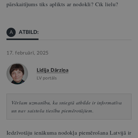
pārskaitījums tiks aplikts ar nodokli
?
C
ik lielu?
ATBILD:
A
17. februārī, 2025
Lidija Dārziņa
LV portāls
Vēršam uzmanību, ka sniegtā atbilde ir informatīva
un nav saistoša tiesību piemērotājiem.
Iedzīvotāju ienākuma nodokļa piemērošana Latvijā ir