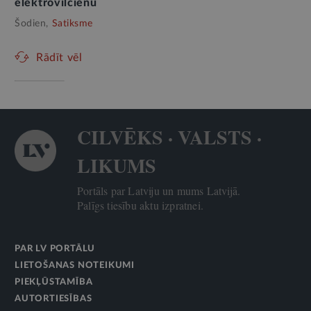
elektrovilcienu
Šodien,
Satiksme
Rādīt vēl
CILVĒKS · VALSTS ·
LIKUMS
Portāls par Latviju un mums Latvijā.
Palīgs tiesību aktu izpratnei.
PAR LV PORTĀLU
LIETOŠANAS NOTEIKUMI
PIEKĻŪSTAMĪBA
AUTORTIESĪBAS