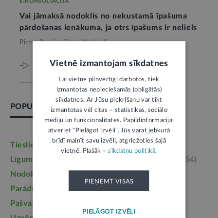
E-KONSULTĀCIJA
Vai jāmaksā nodoklis no nekustamā īpašuma
pārdošanas ienākuma, ja otrs īpašums ir neliels
Pirms 2 mēnešiem,
Nodokļi
Vietnē izmantojam sīkdatnes
Viss par šo tēmu
Lai vietne pilnvērtīgi darbotos, tiek
izmantotas nepieciešamās (obligātās)
sīkdatnes. Ar Jūsu piekrišanu var tikt
POPULĀRĀKĀS TĒMAS
izmantotas vēl citas – statistikas, sociālo
mediju un funkcionalitātes. Papildinformācijai
atveriet "Pielāgot izvēli". Jūs varat jebkurā
brīdī mainīt savu izvēli, atgriežoties šajā
Tieslietas
(6246)
Darba tiesības
(5764)
vietnē. Plašāk –
sīkdatņu politikā
.
Līgumi, dokumenti
(5364)
Īpašumtiesības
(3954)
Nodokļi
(3710)
Mājoklis
(3142)
PIEŅEMT VISAS
Parādu piedziņa
(2558)
Labklājība
(2254)
Pašvaldības
(2217)
Uzturlīdzekļi
(1457)
PIELĀGOT IZVĒLI