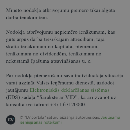
Minēto nodokļa atbrīvojumu piemēro tikai algota
darba ienākumiem.
Nodokļa atbrīvojumu nepiemēro
ienākumam, kas
gūts ārpus darba tiesiskajām attiecībām, tajā
skaitā ienākumam no kapitāla, piemēram,
ienākumam no dividendēm, ienākumam no
nekustamā īpašuma atsavināšanas u. c.
Par nodokļa piemērošanu savā individuālajā situācijā
varat uzzināt Valsts ieņēmumu dienestā, uzdodot
jautājumu
Elektroniskās deklarēšanas sistēmas
(EDS) sadaļā “Sarakste ar VID”, kā arī zvanot uz
konsultatīvo tālruni +371 67120000.
© "LV portāla" saturu aizsargā autortiesības.
Jautājumu
iesniegšanas noteikumi