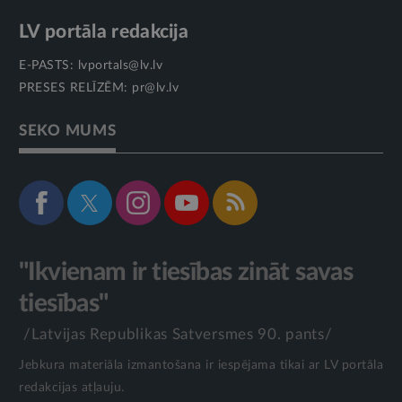
LV portāla redakcija
E-PASTS:
lvportals@lv.lv
PRESES RELĪZĒM:
pr@lv.lv
SEKO MUMS
"Ikvienam ir tiesības zināt savas
tiesības"
/Latvijas Republikas Satversmes 90. pants/
Jebkura materiāla izmantošana ir iespējama tikai ar LV portāla
redakcijas atļauju.