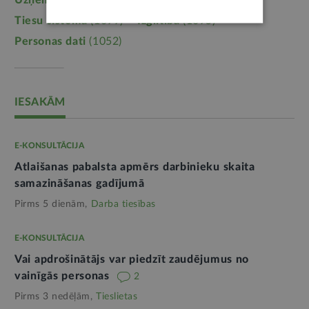
Uzņēmējdarbība
(1355)
Ģimene
(1241)
Tiesu sistēma
(1099)
Izglītība
(1095)
Personas dati
(1052)
IESAKĀM
E-KONSULTĀCIJA
Atlaišanas pabalsta apmērs darbinieku skaita
samazināšanas gadījumā
Pirms 5 dienām,
Darba tiesības
E-KONSULTĀCIJA
Vai apdrošinātājs var piedzīt zaudējumus no
vainīgās personas
2
Pirms 3 nedēļām,
Tieslietas