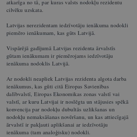
atkarīga no tā, par kuras valsts nodokļu rezidentu
cilvēku uzskata.
Latvijas nerezidentam iedzīvotāju ienākuma nodokli
piemēro ienākumam, kas gūts Latvijā.
Vispārējā gadījumā Latvijas rezidenta ārvalstīs
gūtam ienākumam ir piemērojams iedzīvotāju
ienākuma nodoklis Latvijā.
Ar nodokli neapliek Latvijas rezidenta algota darba
ienākumus, kas gūti citā Eiropas Savienības
dalībvalstī, Eiropas Ekonomikas zonas valstī vai
valstī, ar kuru Latvijai ir noslēgta un stājusies spēkā
konvencija par nodokļu dubultās uzlikšanas un
nodokļu nemaksāšanas novēršanu, un kas attiecīgajā
ārvalstī ir pakļauti aplikšanai ar iedzīvotāju
ienākuma (tam analoģisku) nodokli.