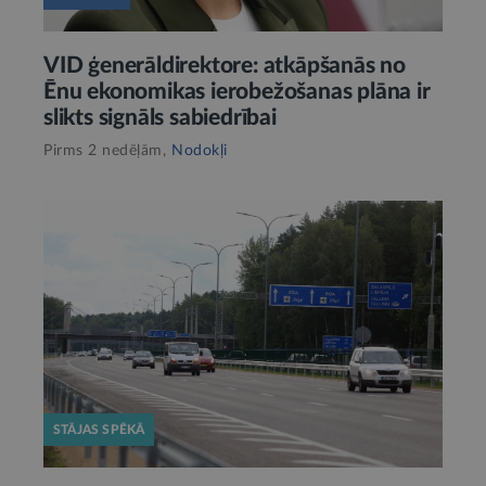
VID ģenerāldirektore: atkāpšanās no
Ēnu ekonomikas ierobežošanas plāna ir
slikts signāls sabiedrībai
Pirms 2 nedēļām,
Nodokļi
STĀJAS SPĒKĀ