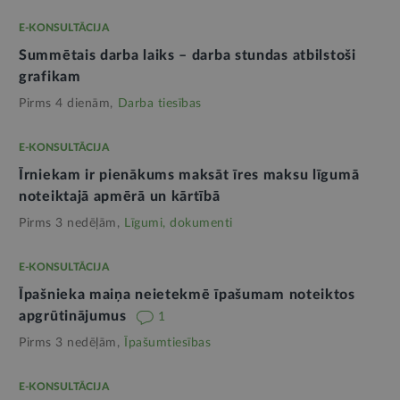
E-KONSULTĀCIJA
Summētais darba laiks – darba stundas atbilstoši
grafikam
Pirms 4 dienām,
Darba tiesības
E-KONSULTĀCIJA
Īrniekam ir pienākums maksāt īres maksu līgumā
noteiktajā apmērā un kārtībā
Pirms 3 nedēļām,
Līgumi, dokumenti
E-KONSULTĀCIJA
Īpašnieka maiņa neietekmē īpašumam noteiktos
apgrūtinājumus
1
Pirms 3 nedēļām,
Īpašumtiesības
E-KONSULTĀCIJA