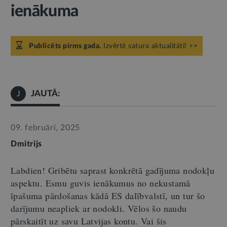
ienākuma
Publicēts pirms gada.
Izvērtē satura aktualitāti! >>
JAUTĀ:
J
09. februārī, 2025
Dmitrijs
Labdien!
Gribētu saprast konkrētā gadījuma nodokļu
aspektu. Esmu guvis ienākumus no nekustamā
īpašuma pārdošanas kādā ES dalībvalstī
,
un tur šo
darījumu neapliek ar nodokli. Vēlos šo naudu
pārskaitīt uz savu Latvijas kontu. Vai šis