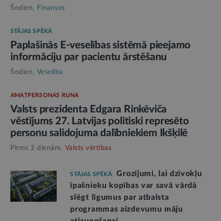
Šodien,
Finanses
STĀJAS SPĒKĀ
Paplašinās E-veselības sistēmā pieejamo
informāciju par pacientu ārstēšanu
Šodien,
Veselība
AMATPERSONAS RUNA
Valsts prezidenta Edgara Rinkēviča
vēstījums 27. Latvijas politiski represēto
personu salidojuma dalībniekiem Ikšķilē
Pirms 2 dienām,
Valsts vērtības
Grozījumi, lai dzīvokļu
STĀJAS SPĒKĀ
īpašnieku kopības var savā vārdā
slēgt līgumus par atbalsta
programmas aizdevumu māju
atjaunošanai