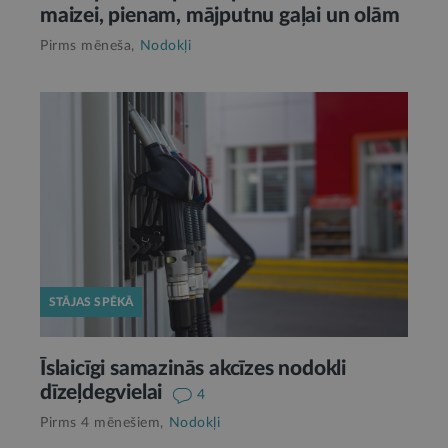
maizei, pienam, mājputnu gaļai un olām
Pirms mēneša,
Nodokļi
STĀJAS SPĒKĀ
Īslaicīgi samazinās akcīzes nodokli
dīzeļdegvielai
4
Pirms 4 mēnešiem,
Nodokļi