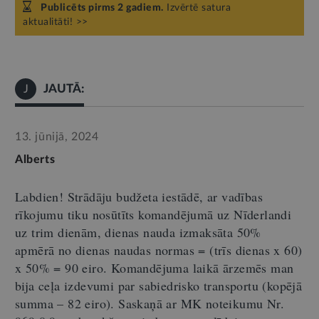
Publicēts pirms 2 gadiem.
Izvērtē satura
aktualitāti! >>
JAUTĀ:
J
13. jūnijā, 2024
Alberts
Labdien!
Strādāju budžeta iestādē, ar vadības
rīkojumu tiku nosūtīts komandējumā uz Nīderlandi
uz
trim
dienām, dienas nauda izmaksāta 50%
apmērā no dienas naudas normas = (
trīs
dienas x 60)
x 50% = 90
eiro
.
Komandējuma laikā ārzemēs man
bija ceļa izdevumi
par sabiedrisko transportu (
kopēj
ā
summ
a
–
82
eiro
).
Saskaņā ar MK noteikumu Nr.