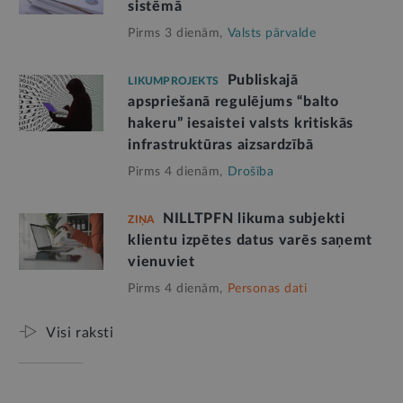
sistēmā
Pirms 3 dienām,
Valsts pārvalde
Publiskajā
LIKUMPROJEKTS
apspriešanā regulējums “balto
hakeru” iesaistei valsts kritiskās
infrastruktūras aizsardzībā
Pirms 4 dienām,
Drošība
NILLTPFN likuma subjekti
ZIŅA
klientu izpētes datus varēs saņemt
vienuviet
Pirms 4 dienām,
Personas dati
Visi raksti