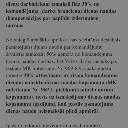
dienu darbiniekam izmaksā līdz 30% no
komandējuma
darba brauciena
dienas naudas
(
)
kompensācijas par papildu izdevumiem
(
)
normas
.
No sniegtā apstākļu apraksta nav secināms tiesiskais
pamatojums dienas naudu par komandējumu
ārvalstīs izmaksāt 50% apmērā no komandējuma
dienas naudas normas, bet
Valsts darba inspekcijas
ieskatā MK noteikumu Nr. 969 8.9. apakšpunktā
30% attiecināmi uz visām komandējuma
minētie
dienām noteikto dienas naudas kopsummu
MK
(
noteikumu Nr
969 1
pielikumā minēto normu
.
.
kopsummu
nevis uz izmaksājamo dienas naudas
),
kopsummu
gadījumi
kad pastāv pamatojums
(
,
dienas naudu neizmaksāt pilnā apmērā
).
Īpaši noteikumi budžeta iestādes darbinieku