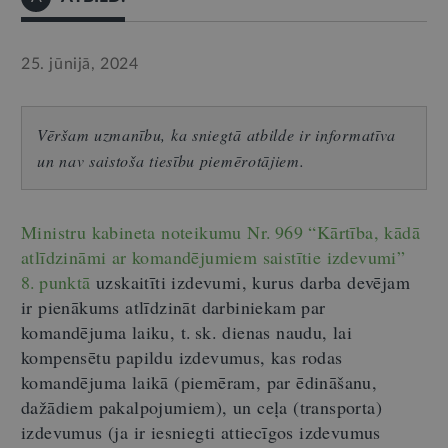
25. jūnijā, 2024
Vēršam uzmanību, ka sniegtā atbilde ir informatīva
un nav saistoša tiesību piemērotājiem.
Ministru kabineta noteikumu Nr. 969 “Kārtība, kādā
atlīdzināmi ar komandējumiem saistītie izdevumi”
8. punktā
uzskaitīti izdevumi, kurus darba devējam
ir pienākums atlīdzināt darbiniekam par
komandējuma laiku, t. sk. dienas naudu, lai
kompensētu papildu izdevumus, kas rodas
komandējuma laikā (piemēram, par ēdināšanu,
dažādiem pakalpojumiem), un ceļa (transporta)
izdevumus (ja ir iesniegti attiecīgos izdevumus