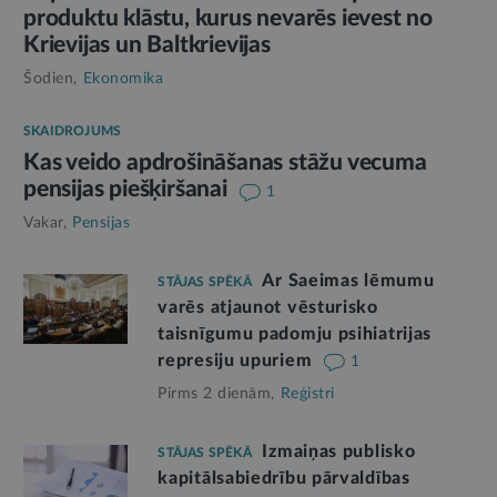
produktu klāstu, kurus nevarēs ievest no
Krievijas un Baltkrievijas
Šodien,
Ekonomika
SKAIDROJUMS
Kas veido apdrošināšanas stāžu vecuma
pensijas piešķiršanai
1
Vakar,
Pensijas
Ar Saeimas lēmumu
STĀJAS SPĒKĀ
varēs atjaunot vēsturisko
taisnīgumu padomju psihiatrijas
represiju upuriem
1
Pirms 2 dienām,
Reģistri
Izmaiņas publisko
STĀJAS SPĒKĀ
kapitālsabiedrību pārvaldības