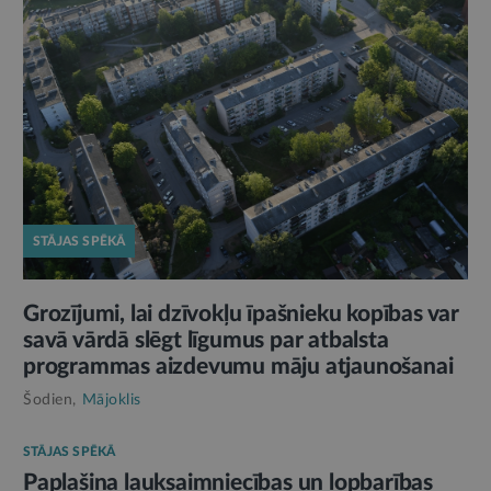
STĀJAS SPĒKĀ
Grozījumi, lai dzīvokļu īpašnieku kopības var
savā vārdā slēgt līgumus par atbalsta
programmas aizdevumu māju atjaunošanai
Šodien,
Mājoklis
STĀJAS SPĒKĀ
Paplašina lauksaimniecības un lopbarības