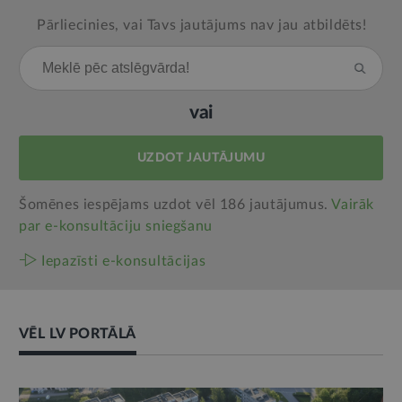
Pārliecinies, vai Tavs jautājums nav jau atbildēts!
vai
UZDOT JAUTĀJUMU
Šomēnes iespējams uzdot vēl 186 jautājumus.
Vairāk
par e‑konsultāciju sniegšanu
Iepazīsti e-konsultācijas
VĒL LV PORTĀLĀ