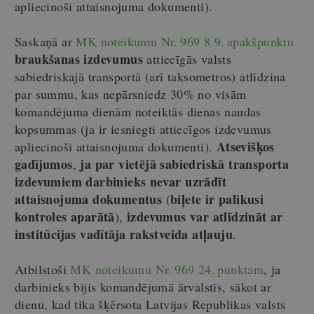
apliecinoši attaisnojuma dokumenti).
Saskaņā ar
MK noteikumu Nr. 969 8.9. apakšpunktu
braukšanas izdevumus
attiecīgās valsts
sabiedriskajā transportā (arī taksometros) atlīdzina
par summu, kas nepārsniedz 30% no visām
komandējuma dienām noteiktās dienas naudas
kopsummas (ja ir iesniegti attiecīgos izdevumus
Atsevišķos
apliecinoši attaisnojuma dokumenti).
gadījumos
ja par vietējā sabiedriskā transporta
,
izdevumiem darbinieks nevar uzrādīt
attaisnojuma dokumentus
biļete ir palikusi
(
kontroles aparātā
izdevumus var atlīdzināt ar
),
institūcijas vadītāja rakstveida atļauju
.
Atbilstoši
MK noteikumu Nr. 969 24. punktam
, ja
darbinieks bijis komandējumā ārvalstīs, sākot ar
dienu, kad tika šķērsota Latvijas Republikas valsts