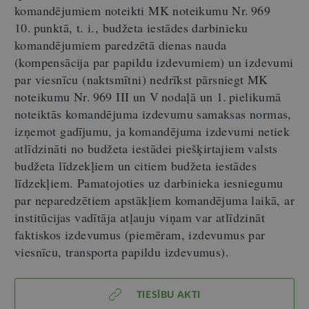
komandējumiem noteikti MK noteikumu Nr. 969
10. punktā, t. i., budžeta iestādes darbinieku
komandējumiem paredzētā dienas nauda
(kompensācija par papildu izdevumiem) un izdevumi
par viesnīcu (naktsmītni) nedrīkst pārsniegt MK
noteikumu Nr. 969 III un V nodaļā un 1. pielikumā
noteiktās komandējuma izdevumu samaksas normas,
izņemot gadījumu, ja komandējuma izdevumi netiek
atlīdzināti no budžeta iestādei piešķirtajiem valsts
budžeta līdzekļiem un citiem budžeta iestādes
līdzekļiem. Pamatojoties uz darbinieka iesniegumu
par neparedzētiem apstākļiem komandējuma laikā, ar
institūcijas vadītāja atļauju viņam var atlīdzināt
faktiskos izdevumus (piemēram, izdevumus par
viesnīcu, transporta papildu izdevumus).
TIESĪBU AKTI