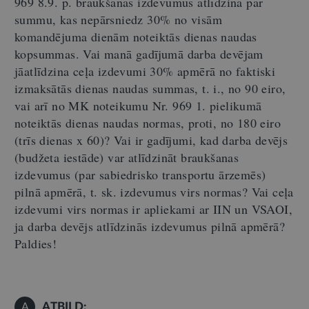
969 8.9. p. braukšanas izdevumus atlīdzina par
summu, kas nepārsniedz 30% no visām
komandējuma dienām noteiktās dienas naudas
kopsummas.
Vai manā gadījumā darba devējam
jāatlīdzina ceļa izdevum
i
30% apmērā no faktiski
izmaksāt
ā
s dienas naudas summas
,
t.
i
.,
no 90
eiro,
vai arī no MK noteikumu Nr.
969 1.
pielikumā
noteiktās dienas naudas normas
, proti,
no 180
eiro
(
trīs
dienas x 60)?
Vai ir gadījumi, kad darba devējs
(budžeta iestāde) var atlīdzināt braukšanas
izdevumus (par sabiedrisko transpo
rtu ārzemēs)
pilnā apmērā, t.
sk.
izdevumus virs normas?
Vai ceļa
izdevumi virs normas ir apliekami ar IIN un VSAOI,
ja darba devējs atlīdzinās izdevumus pilnā
apmēr
ā?
Paldies
!
ATBILD:
A