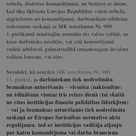
robeža, dodoties komandējumā, un beidzot ar dienu,
kad tika šķērsota Latvijas Republikas valsts robeža,
atgriežoties no komandējuma, darbiniekam atlīdzina
izdevumus saskaņā ar MK noteikumu Nr. 969
1. pielikumā minētajām normām tās valsts valūtā, uz
kuru darbinieks nosūtīts, vai citā konvertējamā
valūtā atbilstoši grāmatvedībā izmantotajam ārvalstu
valūtas kursam, vai
eiro
.
Savukārt, kā noteikts
MK noteikumu Nr. 969
darbiniekam tiek nodrošināta
13. punktā
, j
a
bezmaksas uzturēšanās
viesnīca
naktsmītne
–
(
)
un ēdināšana vismaz trīs reizes dienā
tai skaitā
(
no citas institūcijas finanšu palīdzības līdzekļiem
)
vai ja bezmaksas uzturēšanās tiek nodrošināta
–
saskaņā ar Eiropas Savienības normatīvo aktu
regulējumu
tad ar institūcijas vadītāja atļauju
,
par katru komandējuma vai darba brauciena