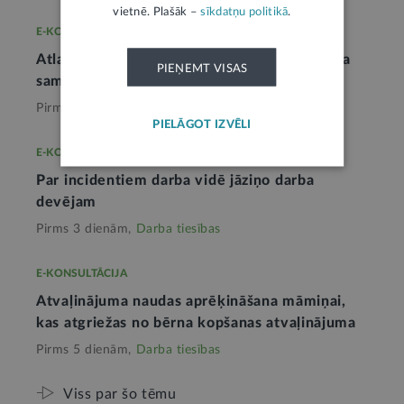
vietnē. Plašāk –
sīkdatņu politikā
.
E-KONSULTĀCIJA
Atlaišanas pabalsta apmērs darbinieku skaita
PIEŅEMT VISAS
samazināšanas gadījumā
Pirms 3 dienām,
Darba tiesības
PIELĀGOT IZVĒLI
E-KONSULTĀCIJA
Par incidentiem darba vidē jāziņo darba
devējam
Pirms 3 dienām,
Darba tiesības
E-KONSULTĀCIJA
Atvaļinājuma naudas aprēķināšana māmiņai,
kas atgriežas no bērna kopšanas atvaļinājuma
Pirms 5 dienām,
Darba tiesības
Viss par šo tēmu