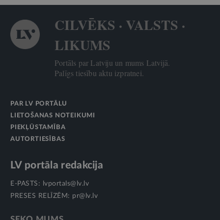
CILVĒKS · VALSTS ·
LIKUMS
Portāls par Latviju un mums Latvijā.
Palīgs tiesību aktu izpratnei.
PAR LV PORTĀLU
LIETOŠANAS NOTEIKUMI
PIEKĻŪSTAMĪBA
AUTORTIESĪBAS
LV portāla redakcija
E-PASTS:
lvportals@lv.lv
PRESES RELĪZĒM:
pr@lv.lv
SEKO MUMS