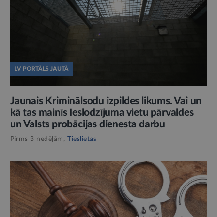
LV PORTĀLS JAUTĀ
Jaunais Kriminālsodu izpildes likums. Vai un
kā tas mainīs Ieslodzījuma vietu pārvaldes
un Valsts probācijas dienesta darbu
Pirms 3 nedēļām,
Tieslietas