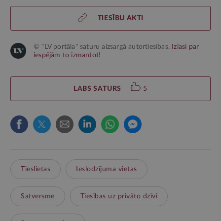
TIESĪBU AKTI
© "LV portāla" saturu aizsargā autortiesības.
Izlasi par
iespējām to izmantot!
LABS SATURS
5
Tieslietas
Ieslodzījuma vietas
Satversme
Tiesības uz privāto dzīvi