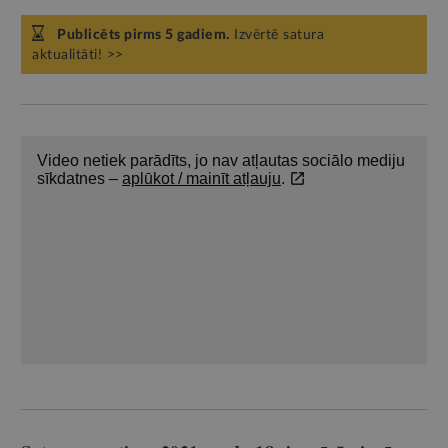
Publicēts pirms 5 gadiem.
Izvērtē satura
aktualitāti! >>