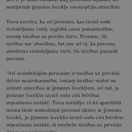
nostiprināt ģimenes locekļu savstarpējās attiecības.
Tiesa uzsvēra, ka arī personas, kas izcieš sodu
ieslodzījuma vietā, saglabā savas pamattiesības,
tostarp tiesības uz privāto dzīvi. Protams, šīs
tiesības nav absolūtas, bet nav arī tā, ka persona,
atrodoties ieslodzījuma vietā, šīs tiesības pazaudē
pavisam.
“Arī ieslodzītajām personām ir tiesības uz privātās
dzīves neaizskaramību, tostarp tiesības veidot un
uzturēt attiecības ar ģimenes locekļiem, arī tad, ja
ģimenes loceklis izcieš sodu citā brīvības
atņemšanas iestādē. Tiesa norādīja: tā kā apstrīdētā
norma liedz notiesātajai personai tikties ar ģimenes
locekli, ja ģimenes loceklis izcieš sodu citā brīvības
atņemšanas iestādē, tā ierobežo tiesības uz privātās
dzīves neaizskaramību.