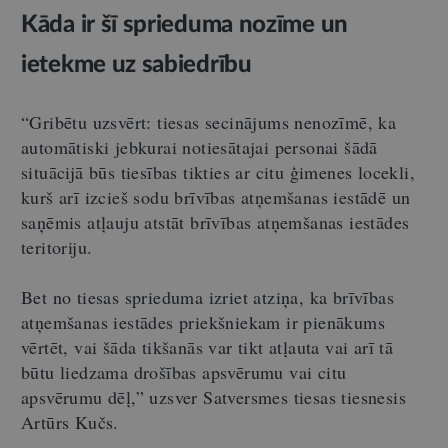
Kāda ir šī sprieduma nozīme un
ietekme uz sabiedrību
“Gribētu uzsvērt: tiesas secinājums nenozīmē, ka
automātiski jebkurai notiesātajai personai šādā
situācijā būs tiesības tikties ar citu ģimenes locekli,
kurš arī izcieš sodu brīvības atņemšanas iestādē un
saņēmis atļauju atstāt brīvības atņemšanas iestādes
teritoriju.
Bet no tiesas sprieduma izriet atziņa, ka brīvības
atņemšanas iestādes priekšniekam ir pienākums
vērtēt, vai šāda tikšanās var tikt atļauta vai arī tā
būtu liedzama drošības apsvērumu vai citu
apsvērumu dēļ,” uzsver Satversmes tiesas tiesnesis
Artūrs Kučs.