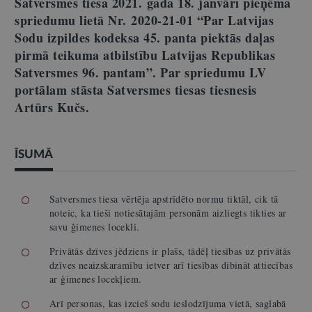
Satversmes tiesa 2021. gada 18. janvārī pieņēma
spriedumu lietā Nr. 2020-21-01 “Par Latvijas
Sodu izpildes kodeksa 45. panta piektās daļas
pirmā teikuma atbilstību Latvijas Republikas
Satversmes 96. pantam”. Par spriedumu LV
portālam stāsta Satversmes tiesas tiesnesis
Artūrs Kučs.
ĪSUMĀ
Satversmes tiesa vērtēja apstrīdēto normu tiktāl, cik tā
noteic, ka tieši notiesātajām personām aizliegts tikties ar
savu ģimenes locekli.
Privātās dzīves jēdziens ir plašs, tādēļ tiesības uz privātās
dzīves neaizskaramību ietver arī tiesības dibināt attiecības
ar ģimenes locekļiem.
Arī personas, kas izcieš sodu ieslodzījuma vietā, saglabā