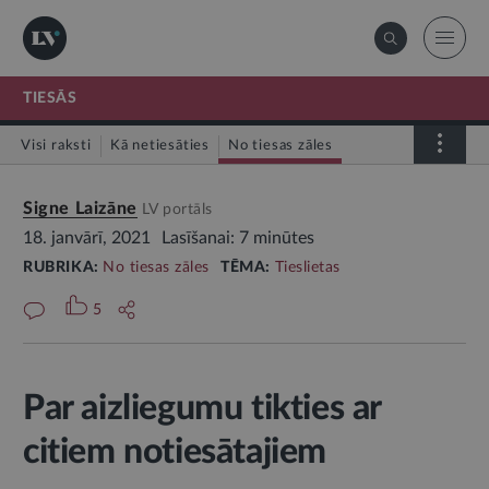
TIESĀS
Visi raksti
Kā netiesāties
No tiesas zāles
Tiesāšanās
Signe Laizāne
LV portāls
Par tieslietu sistēmu
18. janvārī, 2021
Lasīšanai: 7 minūtes
RUBRIKA:
No tiesas zāles
TĒMA:
Tieslietas
5
Par aizliegumu tikties ar
citiem notiesātajiem