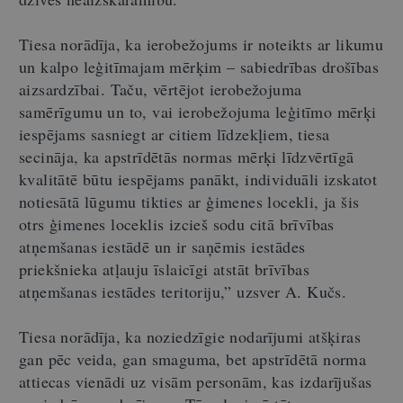
Tiesa norādīja, ka ierobežojums ir noteikts ar likumu
un kalpo leģitīmajam mērķim – sabiedrības drošības
aizsardzībai. Taču, vērtējot ierobežojuma
samērīgumu un to, vai ierobežojuma leģitīmo mērķi
iespējams sasniegt ar citiem līdzekļiem, tiesa
secināja, ka apstrīdētās normas mērķi līdzvērtīgā
kvalitātē būtu iespējams panākt, individuāli izskatot
notiesātā lūgumu tikties ar ģimenes locekli, ja šis
otrs ģimenes loceklis izcieš sodu citā brīvības
atņemšanas iestādē un ir saņēmis iestādes
priekšnieka atļauju īslaicīgi atstāt brīvības
atņemšanas iestādes teritoriju,” uzsver A. Kučs.
Tiesa norādīja, ka noziedzīgie nodarījumi atšķiras
gan pēc veida, gan smaguma, bet apstrīdētā norma
attiecas vienādi uz visām personām, kas izdarījušas