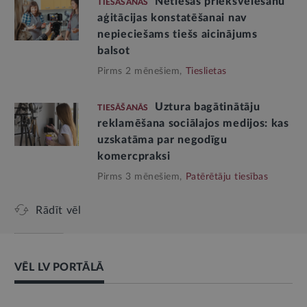
Netiešas priekšvēlēšanu
TIESĀŠANĀS
aģitācijas konstatēšanai nav
nepieciešams tiešs aicinājums
balsot
Pirms 2 mēnešiem,
Tieslietas
Uztura bagātinātāju
TIESĀŠANĀS
reklamēšana sociālajos medijos: kas
uzskatāma par negodīgu
komercpraksi
Pirms 3 mēnešiem,
Patērētāju tiesības
Rādīt vēl
VĒL LV PORTĀLĀ
AMATPERSONAS RUNA