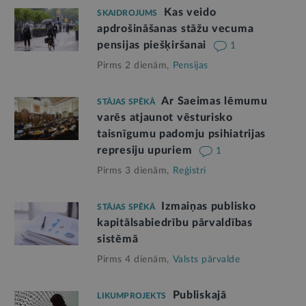
Kas veido
SKAIDROJUMS
apdrošināšanas stāžu vecuma
pensijas piešķiršanai
1
Pirms 2 dienām,
Pensijas
Ar Saeimas lēmumu
STĀJAS SPĒKĀ
varēs atjaunot vēsturisko
taisnīgumu padomju psihiatrijas
represiju upuriem
1
Pirms 3 dienām,
Reģistri
Izmaiņas publisko
STĀJAS SPĒKĀ
kapitālsabiedrību pārvaldības
sistēmā
Pirms 4 dienām,
Valsts pārvalde
Publiskajā
LIKUMPROJEKTS