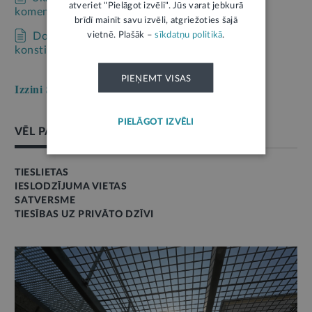
atveriet "Pielāgot izvēli". Jūs varat jebkurā
komentāriem!
brīdī mainīt savu izvēli, atgriežoties šajā
vietnē. Plašāk –
sīkdatņu politikā
.
Domā par Satversmi: 51 eseja par Latvijas
konstitūciju žurnālā “Jurista Vārds”!
PIEŅEMT VISAS
Izzini Satversmi soli pa solim →
PIELĀGOT IZVĒLI
VĒL PAR ŠO TĒMU
TIESLIETAS
IESLODZĪJUMA VIETAS
SATVERSME
TIESĪBAS UZ PRIVĀTO DZĪVI