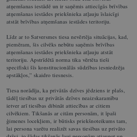
atņemšanas iestādē un ir saņēmis attiecīgās brīvības
atņemšanas iestādes priekšnieka atļauju īslaicīgi
atstāt brīvības atņemšanas iestādes teritoriju.
Līdz ar to Satversmes tiesa nevērtēja situācijas, kad,
piemēram, šis cilvēks nebūtu saņēmis brīvības
atņemšanas iestādes priekšnieka atļauju atstāt
teritoriju. Apstrīdētā norma tika vērtēta tieši
specifiski šīs konstitucionālās sūdzības iesniedzēja
apstākļos,” skaidro tiesnesis.
Tiesa norādīja, ka privātās dzīves jēdziens ir plašs,
tādēļ tiesības uz privātās dzīves neaizskaramību
ietver arī tiesības dibināt attiecības ar citiem
cilvēkiem. Tikšanās ar citām personām, it īpaši
ģimenes locekļiem, ir būtisks priekšnoteikums tam,
lai persona varētu realizēt savas tiesības uz privāto
dzīvi, jo šādas tikšanās ļauj personām atjaunot un