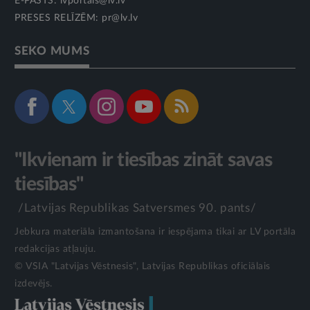
E-PASTS:
lvportals@lv.lv
PRESES RELĪZĒM:
pr@lv.lv
SEKO MUMS
"Ikvienam ir tiesības zināt savas
tiesības"
/Latvijas Republikas Satversmes 90. pants/
Jebkura materiāla izmantošana ir iespējama tikai ar LV portāla
redakcijas atļauju.
© VSIA "Latvijas Vēstnesis", Latvijas Republikas oficiālais
izdevējs.