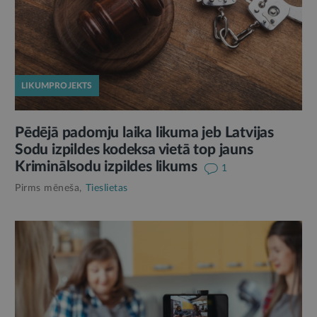
LIKUMPROJEKTS
Pēdējā padomju laika likuma jeb Latvijas
Sodu izpildes kodeksa vietā top jauns
Kriminālsodu izpildes likums
1
Pirms mēneša,
Tieslietas