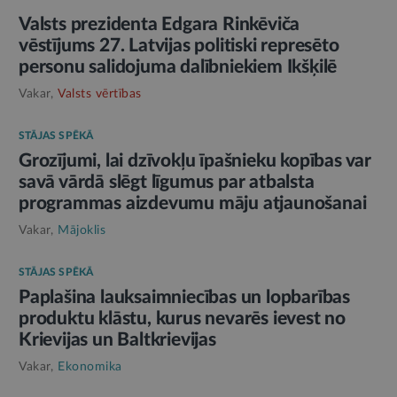
Valsts prezidenta Edgara Rinkēviča
vēstījums 27. Latvijas politiski represēto
personu salidojuma dalībniekiem Ikšķilē
Vakar,
Valsts vērtības
STĀJAS SPĒKĀ
Grozījumi, lai dzīvokļu īpašnieku kopības var
savā vārdā slēgt līgumus par atbalsta
programmas aizdevumu māju atjaunošanai
Vakar,
Mājoklis
STĀJAS SPĒKĀ
Paplašina lauksaimniecības un lopbarības
produktu klāstu, kurus nevarēs ievest no
Krievijas un Baltkrievijas
Vakar,
Ekonomika