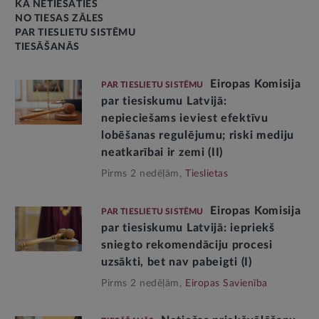
KĀ NETIESĀTIES
NO TIESAS ZĀLES
PAR TIESLIETU SISTĒMU
TIESĀŠANĀS
Eiropas Komisija
PAR TIESLIETU SISTĒMU
par tiesiskumu Latvijā:
nepieciešams ieviest efektīvu
lobēšanas regulējumu; riski mediju
neatkarībai ir zemi (II)
Pirms 2 nedēļām,
Tieslietas
Eiropas Komisija
PAR TIESLIETU SISTĒMU
par tiesiskumu Latvijā: iepriekš
sniegto rekomendāciju procesi
uzsākti, bet nav pabeigti (I)
Pirms 2 nedēļām,
Eiropas Savienība