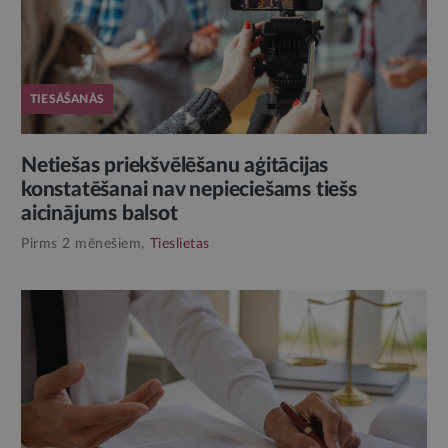
TIESĀŠANĀS
Netiešas priekšvēlēšanu aģitācijas
konstatēšanai nav nepieciešams tiešs
aicinājums balsot
Pirms 2 mēnešiem,
Tieslietas