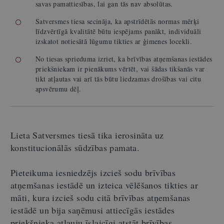
savas pamattiesības, lai gan tās nav absolūtas.
Satversmes tiesa secināja, ka apstrīdētās normas mērķi
līdzvērtīgā kvalitātē būtu iespējams panākt, individuāli
izskatot notiesātā lūgumu tikties ar ģimenes locekli.
No tiesas sprieduma izriet, ka brīvības atņemšanas iestādes
priekšniekam ir pienākums vērtēt, vai šādas tikšanās var
tikt atļautas vai arī tās būtu liedzamas drošības vai citu
apsvērumu dēļ.
Lieta Satversmes tiesā tika ierosināta uz
konstitucionālās sūdzības pamata.
Pieteikuma iesniedzējs izcieš sodu brīvības
atņemšanas iestādē un izteica vēlēšanos tikties ar
māti, kura izcieš sodu citā brīvības atņemšanas
iestādē un bija saņēmusi attiecīgās iestādes
priekšnieka atļauju īslaicīgi atstāt brīvības