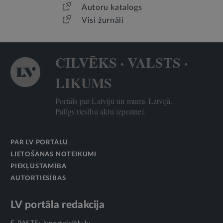
Autoru katalogs
Visi žurnāli
CILVĒKS · VALSTS ·
LIKUMS
Portāls par Latviju un mums Latvijā.
Palīgs tiesību aktu izpratnei.
PAR LV PORTĀLU
LIETOŠANAS NOTEIKUMI
PIEKĻŪSTAMĪBA
AUTORTIESĪBAS
LV portāla redakcija