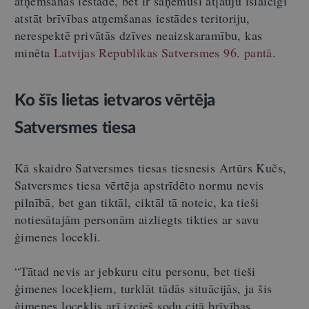
atņemšanas iestādē, bet ir saņēmusi atļauju īslaicīgi
atstāt brīvības atņemšanas iestādes teritoriju,
nerespektē privātās dzīves neaizskaramību, kas
minēta
Latvijas Republikas Satversmes
96. pantā
.
Ko šīs lietas ietvaros vērtēja
Satversmes tiesa
Kā skaidro Satversmes tiesas tiesnesis Artūrs Kučs,
Satversmes tiesa vērtēja apstrīdēto normu nevis
pilnībā, bet gan tiktāl, ciktāl tā noteic, ka tieši
notiesātajām personām aizliegts tikties ar savu
ģimenes locekli.
“Tātad nevis ar jebkuru citu personu, bet tieši
ģimenes locekļiem, turklāt tādās situācijās, ja šis
ģimenes loceklis arī izcieš sodu citā brīvības