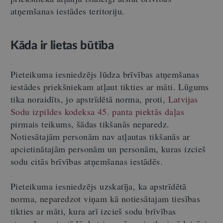
atņemšanas iestādes teritoriju.
Kāda ir lietas būtība
Pieteikuma iesniedzējs lūdza brīvības atņemšanas
iestādes priekšniekam atļaut tikties ar māti. Lūgums
tika noraidīts, jo apstrīdētā norma, proti,
Latvijas
Sodu izpildes kodeksa
45. panta piektās daļas
pirmais teikums, šādas tikšanās neparedz.
Notiesātajām personām nav atļautas tikšanās ar
apcietinātajām personām un personām, kuras izcieš
sodu citās brīvības atņemšanas iestādēs.
Pieteikuma iesniedzējs uzskatīja, ka apstrīdētā
norma, neparedzot viņam kā notiesātajam tiesības
tikties ar māti, kura arī izcieš sodu brīvības