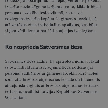
noziedzīgo nodarījumu. Tā neļauj vērtēt ne personas
izdarīto noziedzīgo nodarījumu, ne to, kāda ir bijusi
personas uzvedība ieslodzījumā, ne to, vai
noziegums izdarīts kopā ar šo ģimenes locekli, kā
arī vairākus citus individuālus apstākļus, kas būtu
jāņem vērā, lemjot par šādas atļaujas izsniegšanu.
Ko nosprieda Satversmes tiesa
Satversmes tiesa atzina, ka apstrīdētā norma, ciktāl
tā bez individuāla izvērtējuma liedz notiesātajai
personai satikšanos ar ģimenes locekli, kurš izcieš
sodu citā brīvības atņemšanas iestādē un ir saņēmis
atļauju īslaicīgi atstāt brīvības atņemšanas iestādes
teritoriju, neatbilst Latvijas Republikas Satversmes
96. pantam.