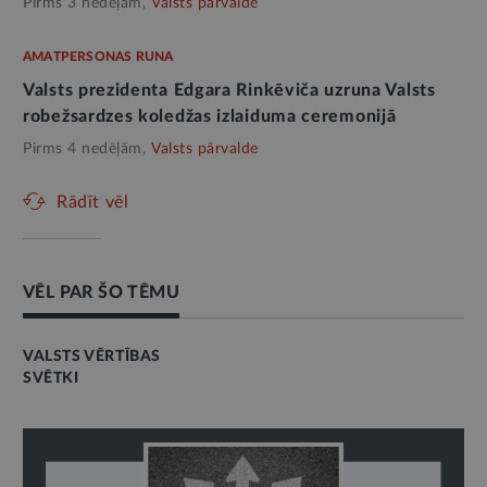
Pirms 3 nedēļām,
Valsts pārvalde
AMATPERSONAS RUNA
Valsts prezidenta Edgara Rinkēviča uzruna Valsts
robežsardzes koledžas izlaiduma ceremonijā
Pirms 4 nedēļām,
Valsts pārvalde
Rādīt vēl
VĒL PAR ŠO TĒMU
VALSTS VĒRTĪBAS
SVĒTKI