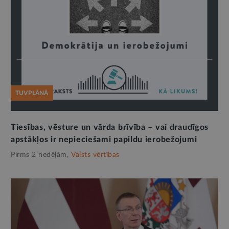
TUVPLĀNĀ
Tiesības, vēsture un vārda brīvība – vai draudīgos
apstākļos ir nepieciešami papildu ierobežojumi
Pirms 2 nedēļām,
Valsts vērtības