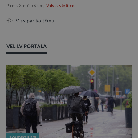
Pirms 3 mēnešiem,
Valsts vērtības
Viss par šo tēmu
VĒL LV PORTĀLĀ
SKAIDROJUMS