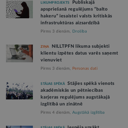
Publiskajā
LIKUMPROJEKTS
apspriešanā regulējums “balto
hakeru” iesaistei valsts kritiskās
infrastruktūras aizsardzībā
Pirms 3 dienām,
Drošība
NILLTPFN likuma subjekti
ZIŅA
klientu izpētes datus varēs saņemt
vienuviet
Pirms 3 dienām,
Personas dati
Stājies spēkā vienots
STĀJAS SPĒKĀ
akadēmiskās un pētniecības
karjeras regulējums augstākajā
izglītībā un zinātnē
Pirms 4 dienām,
Augstākā izglītība
Iespēja uzsākt
STĀJAS SPĒKĀ