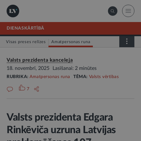
DIENASKĀRTĪBĀ
Visas preses relīzes
Amatpersonas runa
Atklātā vēstule
Relīze
Valsts prezidenta kanceleja
18. novembrī, 2025
Lasīšanai: 2 minūtes
RUBRIKA:
Amatpersonas runa
TĒMA:
Valsts vērtības
7
Valsts prezidenta Edgara
Rinkēviča uzruna Latvijas