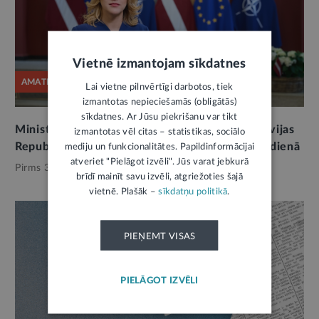
Vietnē izmantojam sīkdatnes
AMATPERSONAS RUNA
Lai vietne pilnvērtīgi darbotos, tiek
izmantotas nepieciešamās (obligātās)
sīkdatnes. Ar Jūsu piekrišanu var tikt
Ministru prezidentes Evikas Siliņas uzruna Latvijas
izmantotas vēl citas – statistikas, sociālo
Republikas Neatkarības atjaunošanas 36. gadadienā
mediju un funkcionalitātes. Papildinformācijai
atveriet "Pielāgot izvēli". Jūs varat jebkurā
Pirms 3 mēnešiem,
Valsts vērtības
brīdī mainīt savu izvēli, atgriežoties šajā
vietnē. Plašāk –
sīkdatņu politikā
.
PIEŅEMT VISAS
PIELĀGOT IZVĒLI