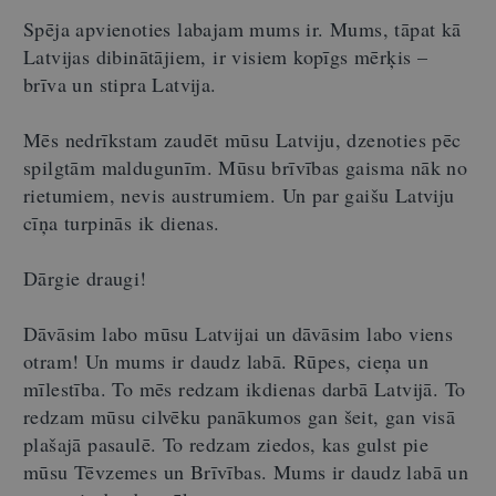
Spēja apvienoties labajam mums ir. Mums, tāpat kā
Latvijas dibinātājiem, ir visiem kopīgs mērķis –
brīva un stipra Latvija.
Mēs nedrīkstam zaudēt mūsu Latviju, dzenoties pēc
spilgtām maldugunīm. Mūsu brīvības gaisma nāk no
rietumiem, nevis austrumiem. Un par gaišu Latviju
cīņa turpinās ik dienas.
Dārgie draugi!
Dāvāsim labo mūsu Latvijai un dāvāsim labo viens
otram! Un mums ir daudz labā. Rūpes, cieņa un
mīlestība. To mēs redzam ikdienas darbā Latvijā. To
redzam mūsu cilvēku panākumos gan šeit, gan visā
plašajā pasaulē. To redzam ziedos, kas gulst pie
mūsu Tēvzemes un Brīvības. Mums ir daudz labā un