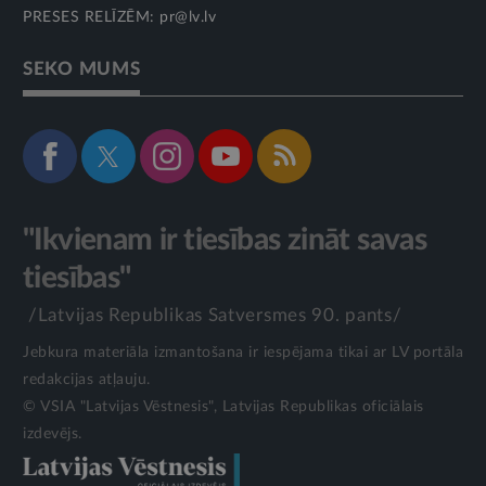
PRESES RELĪZĒM:
pr@lv.lv
SEKO MUMS
"Ikvienam ir tiesības zināt savas
tiesības"
/Latvijas Republikas Satversmes 90. pants/
Jebkura materiāla izmantošana ir iespējama tikai ar LV portāla
redakcijas atļauju.
© VSIA "Latvijas Vēstnesis", Latvijas Republikas oficiālais
izdevējs.