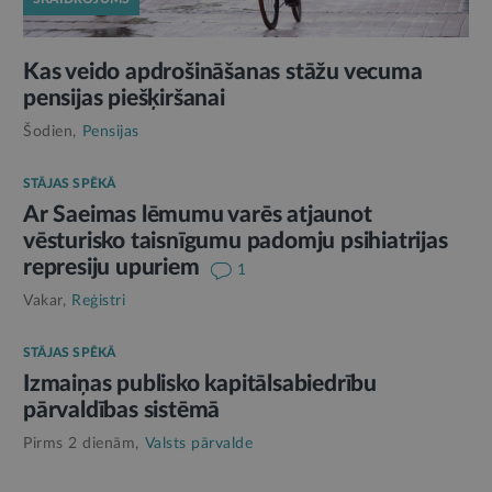
Kas veido apdrošināšanas stāžu vecuma
pensijas piešķiršanai
Šodien,
Pensijas
STĀJAS SPĒKĀ
Ar Saeimas lēmumu varēs atjaunot
vēsturisko taisnīgumu padomju psihiatrijas
represiju upuriem
1
Vakar,
Reģistri
STĀJAS SPĒKĀ
Izmaiņas publisko kapitālsabiedrību
pārvaldības sistēmā
Pirms 2 dienām,
Valsts pārvalde