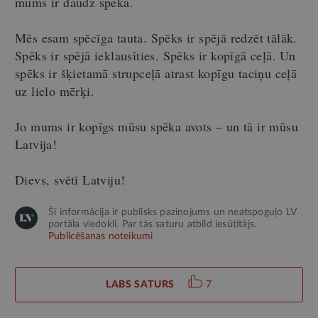
mums ir daudz spēka.
Mēs esam spēcīga tauta. Spēks ir spējā redzēt tālāk.
Spēks ir spējā ieklausīties. Spēks ir kopīgā ceļā. Un
spēks ir šķietamā strupceļā atrast kopīgu taciņu ceļā
uz lielo mērķi.
Jo mums ir kopīgs mūsu spēka avots – un tā ir mūsu
Latvija!
Dievs, svētī Latviju!
Šī informācija ir publisks paziņojums un neatspoguļo LV
portāla viedokli. Par tās saturu atbild iesūtītājs.
Publicēšanas noteikumi
LABS SATURS
7