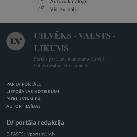
Autoru katalogs
Visi žurnāli
CILVĒKS · VALSTS ·
LIKUMS
Portāls par Latviju un mums Latvijā.
Palīgs tiesību aktu izpratnei.
PAR LV PORTĀLU
LIETOŠANAS NOTEIKUMI
PIEKĻŪSTAMĪBA
AUTORTIESĪBAS
LV portāla redakcija
E-PASTS:
lvportals@lv.lv