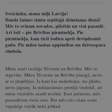
Sveicināta, mana mīļā Latvija!
Daudz laimes simtu septītajā dzimšanas dienā!
Mēs to svinam novados, pilsētās un visā pasaulē.
Arī šeit – pie Brīvības pieminekļa. Pie
pieminekļa, kam tieši šodien aprit deviņdesmit
gadu. Pie mūsu tautas apņēmības un dzīvesspara
simbola.
Mūsu senči izcīnīja Tēvzemi un Brīvību. Mēs to
atguvām. Mūsu Tēvzeme un Brīvība jāsargā, nevis
ar to jāspēlējas. Ja kaut kas nedarbojas, tas jālabo,
nevis jāgrauj. Ja neklausāmies pretējā viedoklī, arī
mūsu viedoklis zaudē nozīmi. Esot paštaisni, mēs
pazaudēsim viens otru. Bet mēs cits citam esam
vajadzīgi vairāk nekā jebkad.