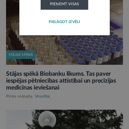
PIEŅEMT VISAS
PIELĀGOT IZVĒLI
STĀJAS SPĒKĀ
Stājas spēkā Biobanku likums. Tas paver
iespējas pētniecības attīstībai un precīzijas
medicīnas ieviešanai
Pirms mēneša,
Veselība