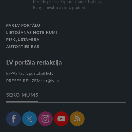
Portāls par Latviju un mums Latvijā.
Palīgs tiesību aktu izpratnei.
PAR LV PORTĀLU
LIETOŠANAS NOTEIKUMI
PIEKĻŪSTAMĪBA
AUTORTIESĪBAS
LV portāla redakcija
E-PASTS:
lvportals@lv.lv
PRESES RELĪZĒM:
pr@lv.lv
SEKO MUMS