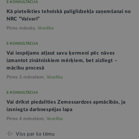
E-KONSULTĀCIJA
Kā pieteikties tehniskā palīglīdzekļa saņemšanai no
NRC “Vaivari”
Pirms mēneša,
Veselība
E-KONSULTĀCIJA
Vai iespējams atļaut savu ķermeni pēc nāves
izmantot zinātniskiem mērķiem, bet aizliegt –
mācību procesā
Pirms 3 mēnešiem,
Veselība
E-KONSULTĀCIJA
Vai drīkst piedalīties Zemessardzes apmācībās, ja
izsniegta darbnespējas lapa
Pirms 4 mēnešiem,
Veselība
Viss par šo tēmu