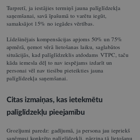
Turpretī, ja iestājies termiņš jauna palīglīdzekļa
saņemšanai, savā īpašumā to varētu iegūt,
samaksājot 15% no iegādes vērtības.
Līdzšinējais kompensācijas apjoms 50% un 75%
apmērā, ņemot vērā lietošanas laiku, saglabātos
situācijās, kad palīglīdzeklis atdodams VTPC, taču
kāda iemesla dēļ to nav iespējams izdarīt un
personai vēl nav tiesību pieteikties jauna
palīglīdzekļa saņemšanai.
Citas izmaiņas, kas ietekmētu
palīglīdzekļu pieejamību
Grozījumi paredz: gadījumā, ja persona jau iepriekš
saņēmusi konkrēto palīglīdzekli, pārzina tā lietošanu