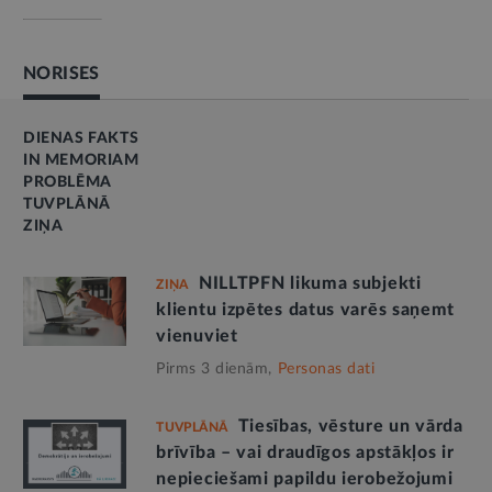
NORISES
DIENAS FAKTS
IN MEMORIAM
PROBLĒMA
TUVPLĀNĀ
ZIŅA
NILLTPFN likuma subjekti
ZIŅA
klientu izpētes datus varēs saņemt
vienuviet
Pirms 3 dienām,
Personas dati
Tiesības, vēsture un vārda
TUVPLĀNĀ
brīvība – vai draudīgos apstākļos ir
nepieciešami papildu ierobežojumi