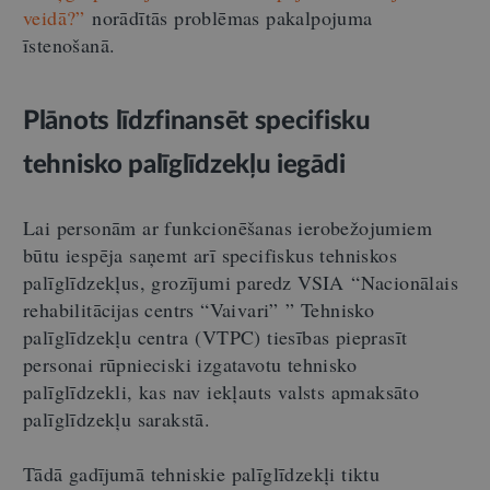
veidā?”
norādītās problēmas pakalpojuma
īstenošanā.
Plānots līdzfinansēt specifisku
tehnisko palīglīdzekļu iegādi
Lai personām ar funkcionēšanas ierobežojumiem
būtu iespēja saņemt arī specifiskus tehniskos
palīglīdzekļus, grozījumi paredz VSIA “Nacionālais
rehabilitācijas centrs “Vaivari” ” Tehnisko
palīglīdzekļu centra (VTPC) tiesības pieprasīt
personai rūpnieciski izgatavotu tehnisko
palīglīdzekli, kas nav iekļauts valsts apmaksāto
palīglīdzekļu sarakstā.
Tādā gadījumā tehniskie palīglīdzekļi tiktu