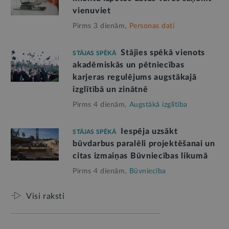
vienuviet
Pirms 3 dienām,
Personas dati
Stājies spēkā vienots
STĀJAS SPĒKĀ
akadēmiskās un pētniecības
karjeras regulējums augstākajā
izglītībā un zinātnē
Pirms 4 dienām,
Augstākā izglītība
Iespēja uzsākt
STĀJAS SPĒKĀ
būvdarbus paralēli projektēšanai un
citas izmaiņas Būvniecības likumā
Pirms 4 dienām,
Būvniecība
Visi raksti