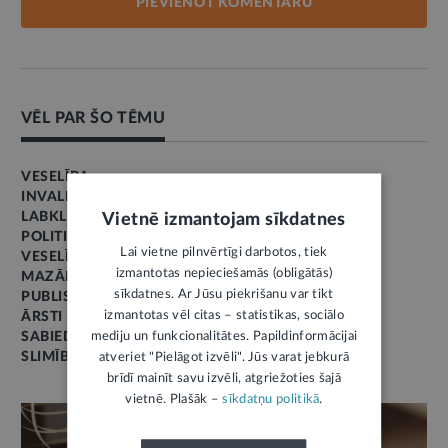
PIEVIENOT KOMENTĀRU
VĒL PAR ŠO TĒMU
VESELĪBA
INVALIDITĀTE
LABKLĀJĪBA
Vietnē izmantojam sīkdatnes
POLITIKA
Lai vietne pilnvērtīgi darbotos, tiek
VESELĪBAS APRŪPE
izmantotas nepieciešamās (obligātās)
MAZĀK BIROKRĀTIJAS
sīkdatnes. Ar Jūsu piekrišanu var tikt
PUBLISKĀ APSPRIEŠANA
izmantotas vēl citas – statistikas, sociālo
ĀRSTI
mediju un funkcionalitātes. Papildinformācijai
SABIEDRĪBAS LĪDZDALĪBA
SLIMĪBA
atveriet "Pielāgot izvēli". Jūs varat jebkurā
brīdī mainīt savu izvēli, atgriežoties šajā
vietnē. Plašāk –
sīkdatņu politikā
.