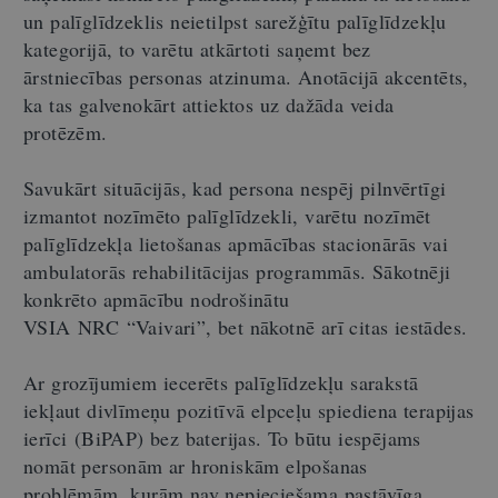
un palīglīdzeklis neietilpst sarežģītu palīglīdzekļu
kategorijā, to varētu atkārtoti saņemt bez
ārstniecības personas atzinuma. Anotācijā akcentēts,
ka tas galvenokārt attiektos uz dažāda veida
protēzēm.
Savukārt situācijās, kad persona nespēj pilnvērtīgi
izmantot nozīmēto palīglīdzekli, varētu nozīmēt
palīglīdzekļa lietošanas apmācības stacionārās vai
ambulatorās rehabilitācijas programmās. Sākotnēji
konkrēto apmācību nodrošinātu
VSIA NRC “Vaivari”, bet nākotnē arī citas iestādes.
Ar grozījumiem iecerēts palīglīdzekļu sarakstā
iekļaut divlīmeņu pozitīvā elpceļu spiediena terapijas
ierīci (BiPAP) bez baterijas. To būtu iespējams
nomāt personām ar hroniskām elpošanas
problēmām, kurām nav nepieciešama pastāvīga