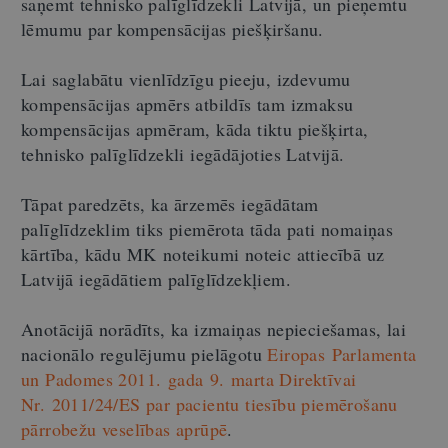
saņemt tehnisko palīglīdzekli Latvijā, un pieņemtu
lēmumu par kompensācijas piešķiršanu.
Lai saglabātu vienlīdzīgu pieeju, izdevumu
kompensācijas apmērs atbildīs tam izmaksu
kompensācijas apmēram, kāda tiktu piešķirta,
tehnisko palīglīdzekli iegādājoties Latvijā.
Tāpat paredzēts, ka ārzemēs iegādātam
palīglīdzeklim tiks piemērota tāda pati nomaiņas
kārtība, kādu MK noteikumi noteic attiecībā uz
Latvijā iegādātiem palīglīdzekļiem.
Anotācijā norādīts, ka izmaiņas nepieciešamas, lai
nacionālo regulējumu pielāgotu
Eiropas Parlamenta
un Padomes 2011. gada 9. marta Direktīvai
Nr. 2011/24/ES par pacientu tiesību piemērošanu
pārrobežu veselības aprūpē
.