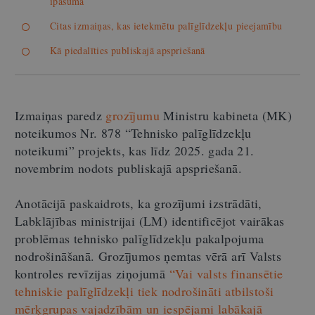
īpašumā
Citas izmaiņas, kas ietekmētu palīglīdzekļu pieejamību
Kā piedalīties publiskajā apspriešanā
Izmaiņas paredz
grozījumu
Ministru kabineta (MK)
noteikumos Nr. 878 “Tehnisko palīglīdzekļu
noteikumi” projekts, kas līdz 2025. gada 21.
novembrim nodots publiskajā apspriešanā.
Anotācijā paskaidrots, ka grozījumi izstrādāti,
Labklājības ministrijai (LM) identificējot vairākas
problēmas tehnisko palīglīdzekļu pakalpojuma
nodrošināšanā. Grozījumos ņemtas vērā arī Valsts
kontroles revīzijas ziņojumā
“Vai valsts finansētie
tehniskie palīglīdzekļi tiek nodrošināti atbilstoši
mērķgrupas vajadzībām un iespējami labākajā