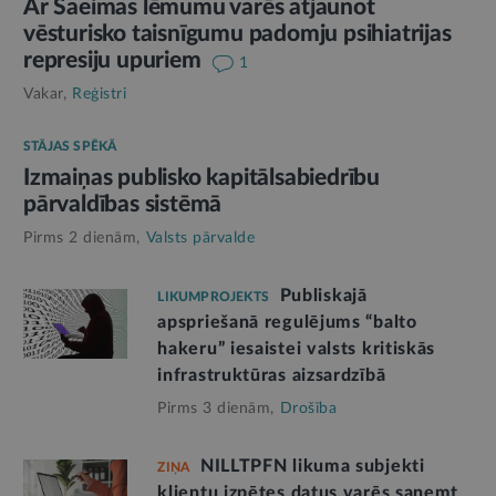
Ar Saeimas lēmumu varēs atjaunot
vēsturisko taisnīgumu padomju psihiatrijas
represiju upuriem
1
Vakar,
Reģistri
STĀJAS SPĒKĀ
Izmaiņas publisko kapitālsabiedrību
pārvaldības sistēmā
Pirms 2 dienām,
Valsts pārvalde
Publiskajā
LIKUMPROJEKTS
apspriešanā regulējums “balto
hakeru” iesaistei valsts kritiskās
infrastruktūras aizsardzībā
Pirms 3 dienām,
Drošība
NILLTPFN likuma subjekti
ZIŅA
klientu izpētes datus varēs saņemt