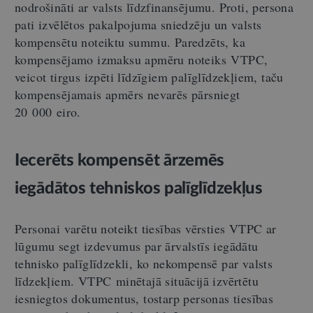
nodrošināti ar valsts līdzfinansējumu. Proti, persona
pati izvēlētos pakalpojuma sniedzēju un valsts
kompensētu noteiktu summu. Paredzēts, ka
kompensējamo izmaksu apmēru noteiks VTPC,
veicot tirgus izpēti līdzīgiem palīglīdzekļiem, taču
kompensējamais apmērs nevarēs pārsniegt
20 000 eiro.
Iecerēts kompensēt ārzemēs
iegādātos tehniskos palīglīdzekļus
Personai varētu noteikt tiesības vērsties VTPC ar
lūgumu segt izdevumus par ārvalstīs iegādātu
tehnisko palīglīdzekli, ko nekompensē par valsts
līdzekļiem. VTPC minētajā situācijā izvērtētu
iesniegtos dokumentus, tostarp personas tiesības