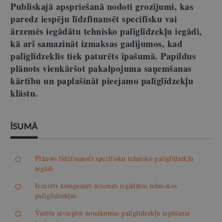
Publiskajā apspriešanā nodoti grozījumi, kas
paredz iespēju līdzfinansēt specifisku vai
ārzemēs iegādātu tehnisko palīglīdzekļu iegādi,
kā arī samazināt izmaksas gadījumos, kad
palīglīdzeklis tiek paturēts īpašumā. Papildus
plānots vienkāršot pakalpojuma saņemšanas
kārtību un paplašināt pieejamo palīglīdzekļu
klāstu.
ĪSUMĀ
Plānots līdzfinansēt specifisku tehnisko palīglīdzekļu
iegādi
Iecerēts kompensēt ārzemēs iegādātos tehniskos
palīglīdzekļus
Varētu atvieglot noteikumus palīglīdzekļu iegūšanai