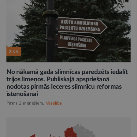
ZIŅA
No nākamā gada slimnīcas paredzēts iedalīt
trijos līmeņos. Publiskajā apspriešanā
nodotas pirmās ieceres slimnīcu reformas
īstenošanai
Pirms 2 mēnešiem,
Veselība