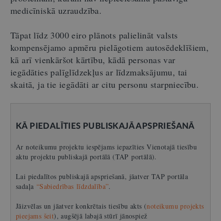
medicīniskā uzraudzība.
Tāpat līdz 3000 eiro plānots palielināt valsts
kompensējamo apmēru pielāgotiem autosēdeklīšiem,
kā arī vienkāršot kārtību, kādā personas var
iegādāties palīglīdzekļus ar līdzmaksājumu, tai
skaitā, ja tie iegādāti ar citu personu starpniecību.
KĀ PIEDALĪTIES PUBLISKAJĀ APSPRIEŠANĀ
Ar noteikumu projektu iespējams iepazīties Vienotajā tiesību
aktu projektu publiskajā portālā (TAP portālā).
Lai piedalītos publiskajā apspriešanā, jāatver TAP portāla
sadaļa
“Sabiedrības līdzdalība”
.
Jāizvēlas un jāatver konkrētais tiesību akts (
noteikumu projekts
pieejams šeit
), augšējā labajā stūrī jānospiež