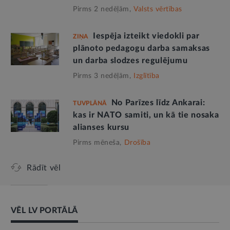
Pirms 2 nedēļām,
Valsts vērtības
Iespēja izteikt viedokli par
ZIŅA
plānoto pedagogu darba samaksas
un darba slodzes regulējumu
Pirms 3 nedēļām,
Izglītība
No Parīzes līdz Ankarai:
TUVPLĀNĀ
kas ir NATO samiti, un kā tie nosaka
alianses kursu
Pirms mēneša,
Drošība
Rādīt vēl
VĒL LV PORTĀLĀ