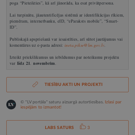
poga “Pieteikties”, kā arī jānorāda, ka esat privātpersona.
Lai turpinātu, jāautentificējas sistēmā ar identifikācijas rīkiem,
piemēram, internetbanku, eID, “eParaksts mobile”, “Smart-
ID”.
Publiskajā apspriešanā var iesaistīties, arī sūtot jautājumus vai
komentārus uz e-pasta adresi:
ineta.pikse@lm.gov.lv
.
Izteikt priekšlikumus un iebildumus par noteikumu projektu
līdz 21
novembrim
var
.
.
TIESĪBU AKTI UN PROJEKTI
© "LV portāla" saturu aizsargā autortiesības.
Izlasi par
iespējām to izmantot!
LABS SATURS
3