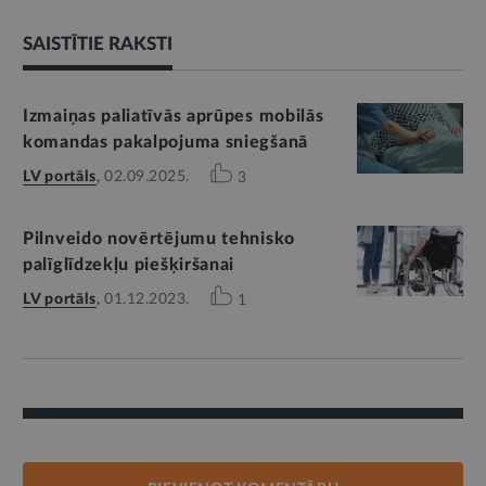
SAISTĪTIE RAKSTI
Izmaiņas paliatīvās aprūpes mobilās
komandas pakalpojuma sniegšanā
LV portāls
,
02.09.2025.
3
Pilnveido novērtējumu tehnisko
palīglīdzekļu piešķiršanai
LV portāls
,
01.12.2023.
1