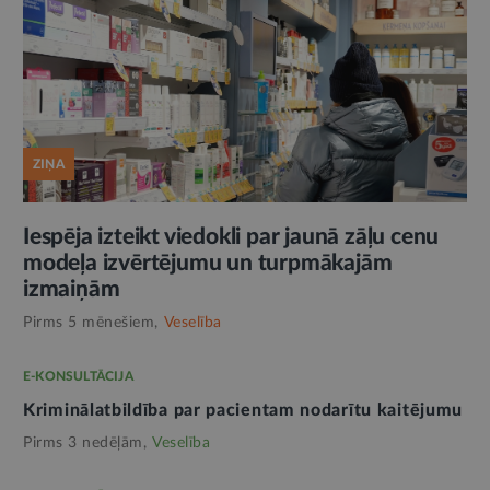
ZIŅA
Iespēja izteikt viedokli par jaunā zāļu cenu
modeļa izvērtējumu un turpmākajām
izmaiņām
Pirms 5 mēnešiem,
Veselība
E-KONSULTĀCIJA
Kriminālatbildība par pacientam nodarītu kaitējumu
Pirms 3 nedēļām,
Veselība