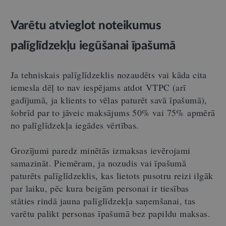
Varētu atvieglot noteikumus
palīglīdzekļu iegūšanai īpašumā
Ja tehniskais palīglīdzeklis nozaudēts vai kāda cita
iemesla dēļ to nav iespējams atdot VTPC (arī
gadījumā, ja klients to vēlas paturēt savā īpašumā),
šobrīd par to jāveic maksājums 50% vai 75% apmērā
no palīglīdzekļa iegādes vērtības.
Grozījumi paredz minētās izmaksas ievērojami
samazināt. Piemēram, ja nozudis vai īpašumā
paturēts palīglīdzeklis, kas lietots pusotru reizi ilgāk
par laiku, pēc kura beigām personai ir tiesības
stāties rindā jauna palīglīdzekļa saņemšanai, tas
varētu palikt personas īpašumā bez papildu maksas.