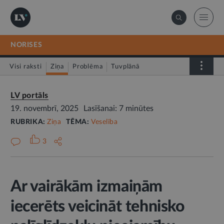
NORISES
Visi raksti
Ziņa
Problēma
Tuvplānā
Dienas fakts
LV portāls
19. novembrī, 2025
Lasīšanai: 7 minūtes
RUBRIKA:
Ziņa
TĒMA:
Veselība
3
Ar vairākām izmaiņām
iecerēts veicināt tehnisko