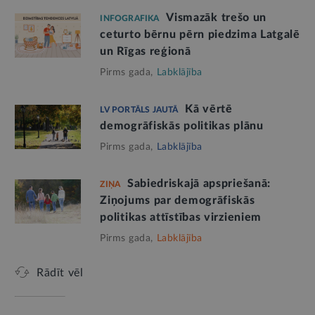
Vismazāk trešo un
INFOGRAFIKA
ceturto bērnu pērn piedzima Latgalē
un Rīgas reģionā
Pirms gada,
Labklājība
Kā vērtē
LV PORTĀLS JAUTĀ
demogrāfiskās politikas plānu
Pirms gada,
Labklājība
Sabiedriskajā apspriešanā:
ZIŅA
Ziņojums par demogrāfiskās
politikas attīstības virzieniem
Pirms gada,
Labklājība
Rādīt vēl