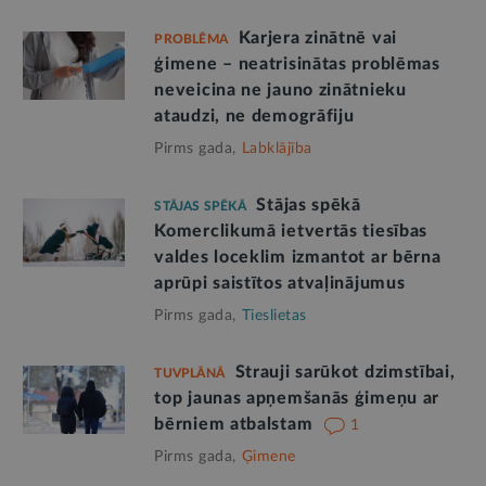
Karjera zinātnē vai
PROBLĒMA
ģimene – neatrisinātas problēmas
neveicina ne jauno zinātnieku
ataudzi, ne demogrāfiju
Pirms gada,
Labklājība
Stājas spēkā
STĀJAS SPĒKĀ
Komerclikumā ietvertās tiesības
valdes loceklim izmantot ar bērna
aprūpi saistītos atvaļinājumus
Pirms gada,
Tieslietas
Strauji sarūkot dzimstībai,
TUVPLĀNĀ
top jaunas apņemšanās ģimeņu ar
bērniem atbalstam
1
Pirms gada,
Ģimene