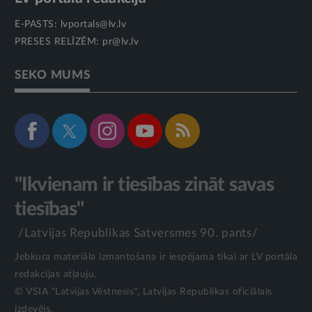
E-PASTS:
lvportals@lv.lv
PRESES RELĪZĒM:
pr@lv.lv
SEKO MUMS
"Ikvienam ir tiesības zināt savas
tiesības"
/Latvijas Republikas Satversmes 90. pants/
Jebkura materiāla izmantošana ir iespējama tikai ar LV portāla
redakcijas atļauju.
© VSIA "Latvijas Vēstnesis", Latvijas Republikas oficiālais
izdevējs.