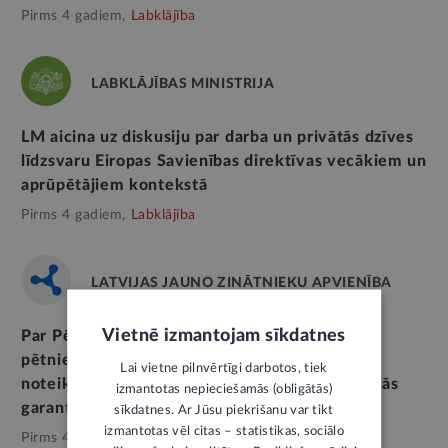
Pirms 4 gadiem,
Labklājība
LABKLĀJĪBAS MINISTRIJA
LM aicina uz diskusiju par darba un privātās dzīves
līdzsvaru Eiropas Savienības direktīvas vecākiem un
aprūpētājiem kontekstā
Pirms 4 gadiem,
Labklājība
LATVIJAS JAUNO ZINĀTNIEKU APVIENĪBA
Vietnē izmantojam sīkdatnes
Par Pēcdoktorantūras programmas finansēto
pētnieku iespēju saņemt normatīvajos aktos
Lai vietne pilnvērtīgi darbotos, tiek
noteiktās ar bērna piedzimšanu saistītās sociālās
izmantotas nepieciešamās (obligātās)
garantijas
sīkdatnes. Ar Jūsu piekrišanu var tikt
izmantotas vēl citas – statistikas, sociālo
Pirms 4 gadiem,
Izglītība