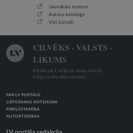
Jaunākais numurs
Autoru katalogs
Visi žurnāli
CILVĒKS · VALSTS ·
LIKUMS
Portāls par Latviju un mums Latvijā.
Palīgs tiesību aktu izpratnei.
PAR LV PORTĀLU
LIETOŠANAS NOTEIKUMI
PIEKĻŪSTAMĪBA
AUTORTIESĪBAS
LV portāla redakcija