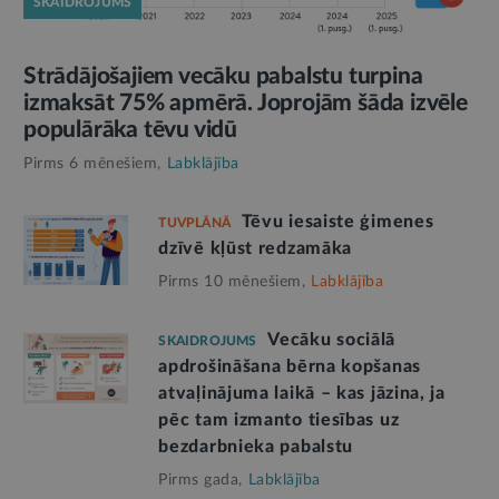
SKAIDROJUMS
Strādājošajiem vecāku pabalstu turpina
izmaksāt 75% apmērā. Joprojām šāda izvēle
populārāka tēvu vidū
Pirms 6 mēnešiem,
Labklājība
Tēvu iesaiste ģimenes
TUVPLĀNĀ
dzīvē kļūst redzamāka
Pirms 10 mēnešiem,
Labklājība
Vecāku sociālā
SKAIDROJUMS
apdrošināšana bērna kopšanas
atvaļinājuma laikā – kas jāzina, ja
pēc tam izmanto tiesības uz
bezdarbnieka pabalstu
Pirms gada,
Labklājība