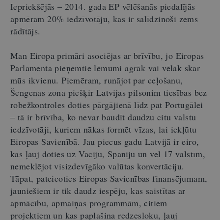
Iepriekšējās – 2014. gada EP vēlēšanās piedalījās
apmēram 20% iedzīvotāju, kas ir salīdzinoši zems
rādītājs.
Man Eiropa primāri asociējas ar brīvību, jo Eiropas
Parlamenta pieņemtie lēmumi agrāk vai vēlāk skar
mūs ikvienu. Piemēram, runājot par ceļošanu,
Šengenas zona piešķir Latvijas pilsonim tiesības bez
robežkontroles doties pārgājienā līdz pat Portugālei
– tā ir brīvība, ko nevar baudīt daudzu citu valstu
iedzīvotāji, kuriem nākas formēt vīzas, lai iekļūtu
Eiropas Savienībā. Jau piecus gadu Latvijā ir eiro,
kas ļauj doties uz Vāciju, Spāniju un vēl 17 valstīm,
nemeklējot visizdevīgāko valūtas konvertāciju.
Tāpat, pateicoties Eiropas Savienības finansējumam,
jauniešiem ir tik daudz iespēju, kas saistītas ar
apmācību, apmaiņas programmām, citiem
projektiem un kas paplašina redzesloku, ļauj