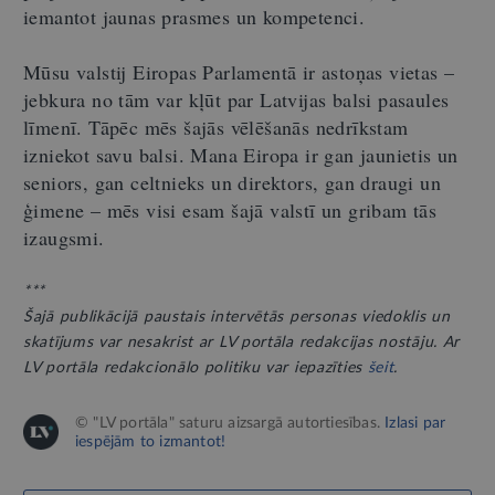
iemantot jaunas prasmes un kompetenci.
Mūsu valstij Eiropas Parlamentā ir astoņas vietas –
jebkura no tām var kļūt par Latvijas balsi pasaules
līmenī. Tāpēc mēs šajās vēlēšanās nedrīkstam
izniekot savu balsi. Mana Eiropa ir gan jaunietis un
seniors, gan celtnieks un direktors, gan draugi un
ģimene – mēs visi esam šajā valstī un gribam tās
izaugsmi.
***
Šajā publikācijā paustais intervētās personas viedoklis un
skatījums var nesakrist ar LV portāla redakcijas nostāju. Ar
LV portāla redakcionālo politiku var iepazīties
šeit
.
© "LV portāla" saturu aizsargā autortiesības.
Izlasi par
iespējām to izmantot!