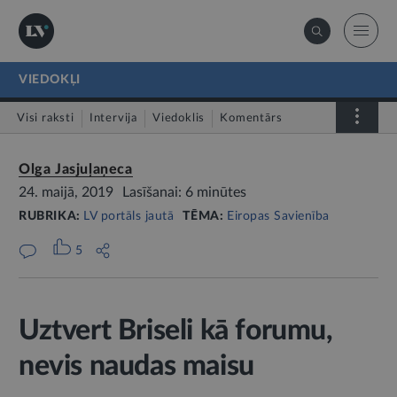
VIEDOKĻI
Visi raksti
Intervija
Viedoklis
Komentārs
LV portāls jautā
Olga Jasjuļaņeca
24. maijā, 2019
Lasīšanai: 6 minūtes
RUBRIKA:
LV portāls jautā
TĒMA:
Eiropas Savienība
5
Uztvert Briseli kā forumu,
nevis naudas maisu