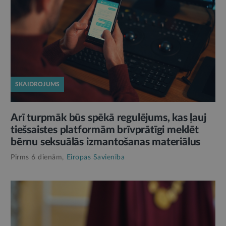
SKAIDROJUMS
Arī turpmāk būs spēkā regulējums, kas ļauj
tiešsaistes platformām brīvprātīgi meklēt
bērnu seksuālās izmantošanas materiālus
Pirms 6 dienām,
Eiropas Savienība