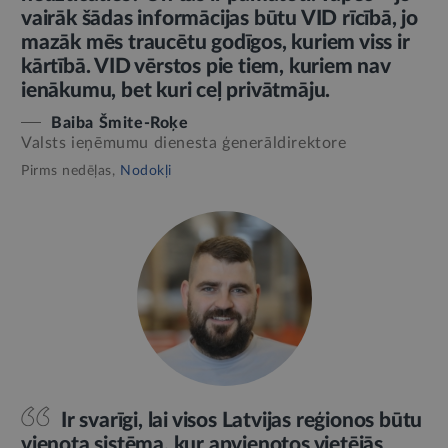
vairāk šādas informācijas būtu VID rīcībā, jo
mazāk mēs traucētu godīgos, kuriem viss ir
kārtībā. VID vērstos pie tiem, kuriem nav
ienākumu, bet kuri ceļ privātmāju.
Baiba Šmite-Roķe
Valsts ieņēmumu dienesta ģenerāldirektore
Pirms nedēļas,
Nodokļi
Ir svarīgi, lai visos Latvijas reģionos būtu
vienota sistēma, kur apvienotos vietējās