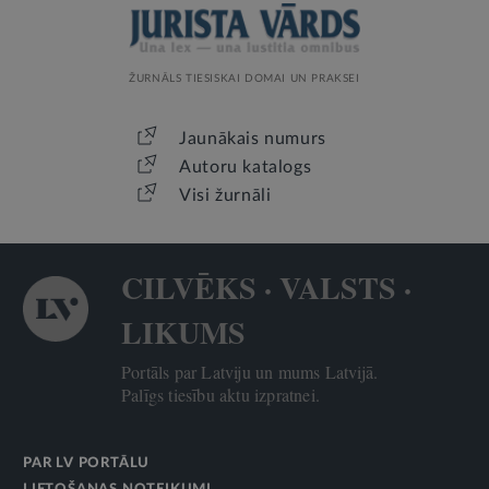
ŽURNĀLS TIESISKAI DOMAI UN PRAKSEI
Jaunākais numurs
Autoru katalogs
Visi žurnāli
CILVĒKS · VALSTS ·
LIKUMS
Portāls par Latviju un mums Latvijā.
Palīgs tiesību aktu izpratnei.
PAR LV PORTĀLU