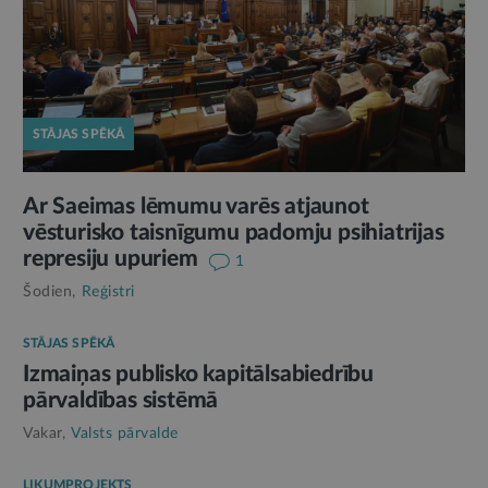
STĀJAS SPĒKĀ
Ar Saeimas lēmumu varēs atjaunot
vēsturisko taisnīgumu padomju psihiatrijas
represiju upuriem
1
Šodien,
Reģistri
STĀJAS SPĒKĀ
Izmaiņas publisko kapitālsabiedrību
pārvaldības sistēmā
Vakar,
Valsts pārvalde
LIKUMPROJEKTS