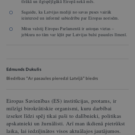
tīrākā un ilgtspējīgākā Eiropā nekā mēs.
Sagaidu, ka Latvijas mediji no savas puses vairāk
ieinteresē un informē sabiedrību par Eiropas norisēm.
Mūsu valstij Eiropas Parlamentā ir astoņas vietas –
jebkura no tām var kļūt par Latvijas balsi pasaules līmenī.
Edmunds Dukulis
Biedrības “Ar pasaules pieredzi Latvijā” biedrs
Eiropas Savienības (ES) institūcijas, protams, ir
milzīgi birokrātiskie organismi, kuru darbībai
izsekot līdzi spēj tikai paši to dalībnieki, politikas
apskatnieki un žurnālisti. Arī man ikdienā pietrūkst
laika, lai iedziļinātos visos aktuālajos jautājumos.