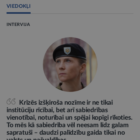
VIEDOKĻI
INTERVIJA
Krīzēs izšķiroša nozīme ir ne tikai
institūciju rīcībai, bet arī sabiedrības
vienotībai, noturībai un spējai kopīgi rīkoties.
To mēs kā sabiedrība vēl neesam līdz galam
sapratuši – daudzi palīdzību gaida tikai no