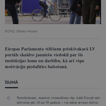
FOTO: Olivier Hoslet
Eiropas Parlamenta vēlēšanu priekšvakarā LV
portāls skaidro jauniešu viedokli par šīs
institūcijas lomu un darbību, kā arī viņu
motivāciju piedalīties balsošanā.
ĪSUMĀ
Nenoliedzami, maniem vienaudžiem rūp, kādā Eiropā mēs
dzīvosim pēc 10 un 50 gadiem – vai mūsu atvases dzīvos