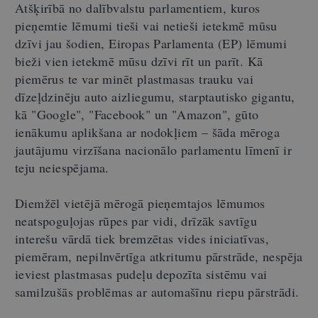
Atšķirībā no dalībvalstu parlamentiem, kuros
pieņemtie lēmumi tieši vai netieši ietekmē mūsu
dzīvi jau šodien, Eiropas Parlamenta (EP) lēmumi
bieži vien ietekmē mūsu dzīvi rīt un parīt. Kā
piemērus te var minēt plastmasas trauku vai
dīzeļdzinēju auto aizliegumu, starptautisko gigantu,
kā "Google", "Facebook" un "Amazon", gūto
ienākumu aplikšana ar nodokļiem – šāda mēroga
jautājumu virzīšana nacionālo parlamentu līmenī ir
teju neiespējama.
Diemžēl vietējā mērogā pieņemtajos lēmumos
neatspoguļojas rūpes par vidi, drīzāk savtīgu
interešu vārdā tiek bremzētas vides iniciatīvas,
piemēram, nepilnvērtīga atkritumu pārstrāde, nespēja
ieviest plastmasas pudeļu depozīta sistēmu vai
samilzušās problēmas ar automašīnu riepu pārstrādi.