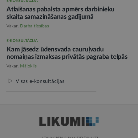
E-KONSULTĀCIJA
Atlaišanas pabalsta apmērs darbinieku
skaita samazināšanas gadījumā
Vakar,
Darba tiesības
E-KONSULTĀCIJA
Kam jāsedz ūdensvada cauruļvadu
nomaiņas izmaksas privātās pagraba telpās
Vakar,
Mājoklis
Visas e-konsultācijas
LATVIJAS REPUBLIKAS TIESĪBU AKTI