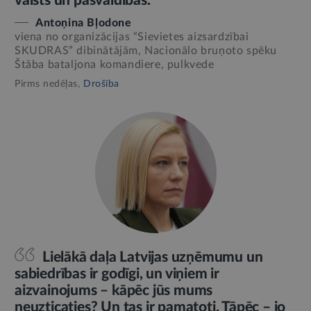
valsts un pašvaldības.
Antoņina Bļodone
viena no organizācijas “Sievietes aizsardzībai
SKUDRAS” dibinātājām, Nacionālo bruņoto spēku
Štāba bataljona komandiere, pulkvede
Pirms nedēļas,
Drošība
Lielākā daļa Latvijas uzņēmumu un
sabiedrības ir godīgi, un viņiem ir
aizvainojums – kāpēc jūs mums
neuzticaties? Un tas ir pamatoti. Tāpēc – jo