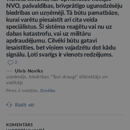
NVO, pašvaldības, brīvprātīgo ugunsdzēsēju
biedrības un uzņēmēji. Tā būtu pamatbāze,
kurai varētu piesaistīt arī cita veida
speciālistus. Šī sistēma reaģētu vai nu uz
dabas katastrofu, vai uz militāru
apdraudējumu. Cilvēki būtu gatavi
iesaistīties, bet viņiem vajadzētu dot kādu
signālu. Ļoti svarīgs ir vienots redzējums.
2
Ulvis Noviks
uzņēmējs, biedrības “Tavi draugi” dibinātājs un
vadītājs
Pirms 2 nedēļām,
Drošība
Rādīt vēl
KOMENTĀRS