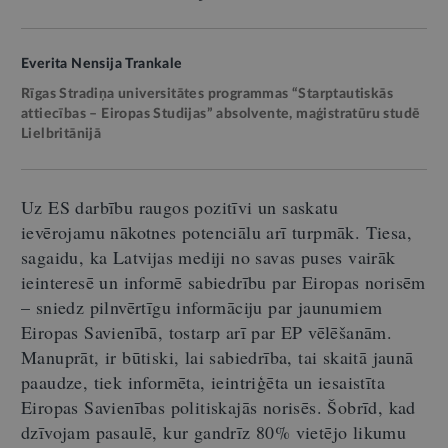
Everita Nensija Trankale
Rīgas Stradiņa universitātes programmas “Starptautiskās
attiecības – Eiropas Studijas” absolvente, maģistratūru studē
Lielbritānijā
Uz ES darbību raugos pozitīvi un saskatu
ievērojamu nākotnes potenciālu arī turpmāk. Tiesa,
sagaidu, ka Latvijas mediji no savas puses vairāk
ieinteresē un informē sabiedrību par Eiropas norisēm
– sniedz pilnvērtīgu informāciju par jaunumiem
Eiropas Savienībā, tostarp arī par EP vēlēšanām.
Manuprāt, ir būtiski, lai sabiedrība, tai skaitā jaunā
paaudze, tiek informēta, ieintriģēta un iesaistīta
Eiropas Savienības politiskajās norisēs. Šobrīd, kad
dzīvojam pasaulē, kur gandrīz 80% vietējo likumu