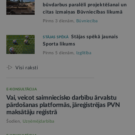
būvdarbus paralēli projektēšanai un
citas izmaiņas Būvniecības likumā
Pirms 3 dienām,
Būvniecība
Stājas spēkā jaunais
STĀJAS SPĒKĀ
Sporta likums
Pirms 5 dienām,
Izglītība
Visi raksti
E-KONSULTĀCIJA
Vai, veicot saimniecisko darbību ārvalstu
pārdošanas platformās, jāreģistrējas PVN
maksātāju reģistrā
Šodien,
Uzņēmējdarbība