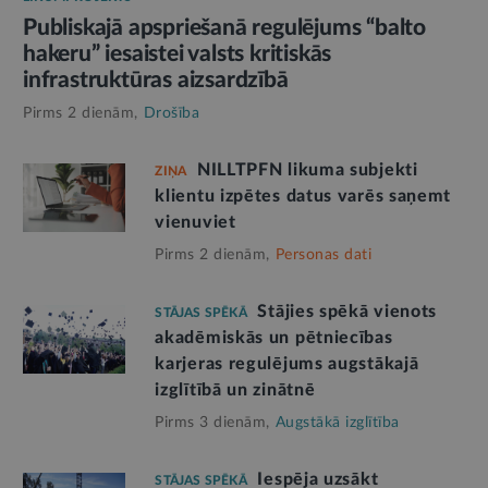
Publiskajā apspriešanā regulējums “balto
hakeru” iesaistei valsts kritiskās
infrastruktūras aizsardzībā
Pirms 2 dienām,
Drošība
NILLTPFN likuma subjekti
ZIŅA
klientu izpētes datus varēs saņemt
vienuviet
Pirms 2 dienām,
Personas dati
Stājies spēkā vienots
STĀJAS SPĒKĀ
akadēmiskās un pētniecības
karjeras regulējums augstākajā
izglītībā un zinātnē
Pirms 3 dienām,
Augstākā izglītība
Iespēja uzsākt
STĀJAS SPĒKĀ