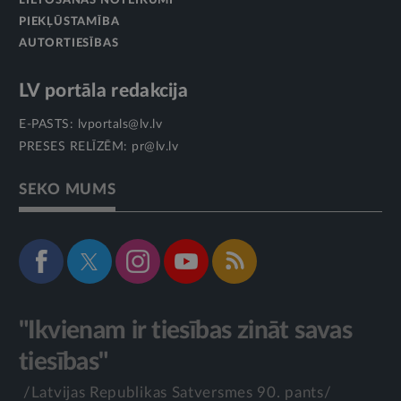
LIETOŠANAS NOTEIKUMI
PIEKĻŪSTAMĪBA
AUTORTIESĪBAS
LV portāla redakcija
E-PASTS:
lvportals@lv.lv
PRESES RELĪZĒM:
pr@lv.lv
SEKO MUMS
"Ikvienam ir tiesības zināt savas
tiesības"
/Latvijas Republikas Satversmes 90. pants/