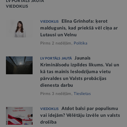
LV PORTĀLS JAUTĀ
VIEDOKLIS
Elīna Grīnhofa: ķerot
VIEDOKLIS
maldugunis, kad priekšā vēl cīņa ar
Lutausi un Velnu
Pirms 2 nedēļām,
Politika
Jaunais
LV PORTĀLS JAUTĀ
Kriminālsodu izpildes likums. Vai un
kā tas mainīs Ieslodzījuma vietu
pārvaldes un Valsts probācijas
dienesta darbu
Pirms 3 nedēļām,
Tieslietas
Atdot balsi par populismu
VIEDOKLIS
vai idejām? Vēlētāju izvēle un valsts
drošība