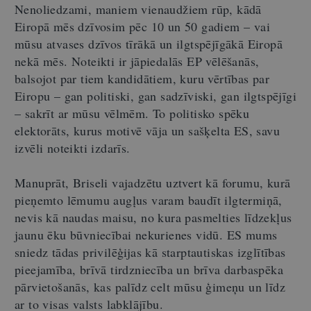
Nenoliedzami, maniem vienaudžiem rūp, kādā
Eiropā mēs dzīvosim pēc 10 un 50 gadiem – vai
mūsu atvases dzīvos tīrākā un ilgtspējīgākā Eiropā
nekā mēs. Noteikti ir jāpiedalās EP vēlēšanās,
balsojot par tiem kandidātiem, kuru vērtības par
Eiropu – gan politiski, gan sadzīviski, gan ilgtspējīgi
– sakrīt ar mūsu vēlmēm. To politisko spēku
elektorāts, kurus motivē vāja un sašķelta ES, savu
izvēli noteikti izdarīs.
Manuprāt, Briseli vajadzētu uztvert kā forumu, kurā
pieņemto lēmumu augļus varam baudīt ilgtermiņā,
nevis kā naudas maisu, no kura pasmelties līdzekļus
jaunu ēku būvniecībai nekurienes vidū. ES mums
sniedz tādas privilēģijas kā starptautiskas izglītības
pieejamība, brīvā tirdzniecība un brīva darbaspēka
pārvietošanās, kas palīdz celt mūsu ģimeņu un līdz
ar to visas valsts labklājību.