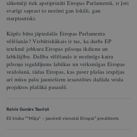
sākotnēji tiek apstiprināti Eiropas Parlamentā, ir ļoti
svarīgi saprast to nozīmi gan lokāli, gan
starptautiski.
Kāpēc būtu jāpiedalās Eiropas Parlamenta
vēlēšanās? Visbūtiskākais ir tas, ka darbs EP
ietekmē jebkura Eiropas pilsoņa ikdienu un
labklājību. Dalība vēlēšanās ir nozīmīgs katra
pilsoņa ieguldījums labākas un veiksmīgas Eiropas
veidošanā, tādas Eiropas, kas paver plašas iespējas
arī mūsu pašu jauniešiem iesaistīties dažāda veida
projektos plašākā pasaulē.
Raivis Gunārs Tauriņš
ES kluba ““Māja” – jaunieši vienotai Eiropai” prezidents