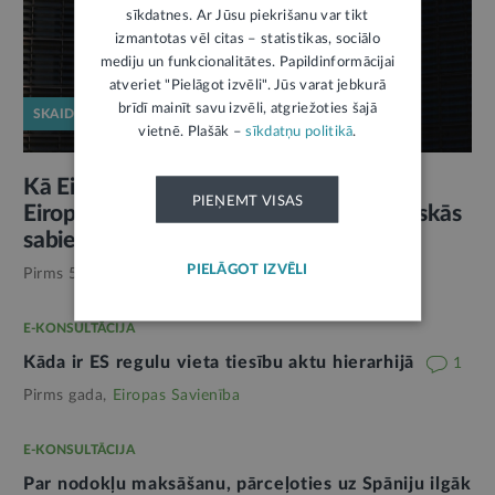
sīkdatnes. Ar Jūsu piekrišanu var tikt
izmantotas vēl citas – statistikas, sociālo
mediju un funkcionalitātes. Papildinformācijai
atveriet "Pielāgot izvēli". Jūs varat jebkurā
brīdī mainīt savu izvēli, atgriežoties šajā
SKAIDROJUMS
vietnē. Plašāk –
sīkdatņu politikā
.
Kā Eiropa plāno stiprināt demokrātiju?
PIEŅEMT VISAS
Eiropas Demokrātijas vairogs un Pilsoniskās
sabiedrības stratēģija
PIELĀGOT IZVĒLI
Pirms 5 mēnešiem,
Eiropas Savienība
E-KONSULTĀCIJA
Kāda ir ES regulu vieta tiesību aktu hierarhijā
1
Pirms gada,
Eiropas Savienība
E-KONSULTĀCIJA
Par nodokļu maksāšanu, pārceļoties uz Spāniju ilgāk