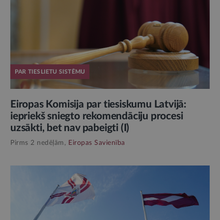
PAR TIESLIETU SISTĒMU
Eiropas Komisija par tiesiskumu Latvijā:
iepriekš sniegto rekomendāciju procesi
uzsākti, bet nav pabeigti (I)
Pirms 2 nedēļām,
Eiropas Savienība