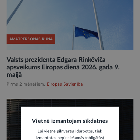
AMATPERSONAS RUNA
Valsts prezidenta Edgara Rinkēviča
apsveikums Eiropas dienā 2026. gada 9.
maijā
Pirms 2 mēnešiem,
Eiropas Savienība
Vietnē izmantojam sīkdatnes
Lai vietne pilnvērtīgi darbotos, tiek
izmantotas nepieciešamās (obligātās)