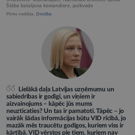
Štāba bataljona komandiere, pulkvede
Pirms nedēļas,
Drošība
Lielākā daļa Latvijas uzņēmumu un
sabiedrības ir godīgi, un viņiem ir
aizvainojums – kāpēc jūs mums
neuzticaties? Un tas ir pamatoti. Tāpēc – jo
vairāk šādas informācijas būtu VID rīcībā, jo
mazāk mēs traucētu godīgos, kuriem viss ir
kārtībā. VID vērstos pie tiem, kuriem nav