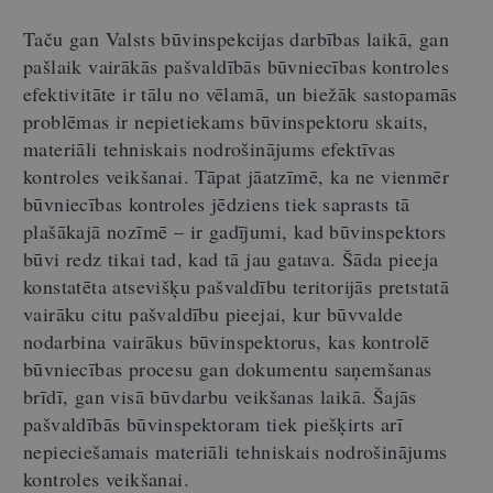
Taču gan Valsts būvinspekcijas darbības laikā, gan
pašlaik vairākās pašvaldībās būvniecības kontroles
efektivitāte ir tālu no vēlamā, un biežāk sastopamās
problēmas ir nepietiekams būvinspektoru skaits,
materiāli tehniskais nodrošinājums efektīvas
kontroles veikšanai. Tāpat jāatzīmē, ka ne vienmēr
būvniecības kontroles jēdziens tiek saprasts tā
plašākajā nozīmē – ir gadījumi, kad būvinspektors
būvi redz tikai tad, kad tā jau gatava. Šāda pieeja
konstatēta atsevišķu pašvaldību teritorijās pretstatā
vairāku citu pašvaldību pieejai, kur būvvalde
nodarbina vairākus būvinspektorus, kas kontrolē
būvniecības procesu gan dokumentu saņemšanas
brīdī, gan visā būvdarbu veikšanas laikā. Šajās
pašvaldībās būvinspektoram tiek piešķirts arī
nepieciešamais materiāli tehniskais nodrošinājums
kontroles veikšanai.