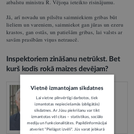
atbalstu ministra R. Vējoņa ieteikto risinājumu.
Jā, arī novadu un pilsētu saimniekiem gribas būt
lieliem un vareniem, saimniekot gan jūras un ezeru
krastos, gan ostās, un patiešām gribas, lai valsts ar
savām prasībām viņus netraucē.
Inspektoriem zināšanu netrūkst. Bet
kurš kodīs rokā maizes devējam?
Vietnē izmantojam sīkdatnes
Lai vietne pilnvērtīgi darbotos, tiek
izmantotas nepieciešamās (obligātās)
sīkdatnes. Ar Jūsu piekrišanu var tikt
izmantotas vēl citas – statistikas, sociālo
mediju un funkcionalitātes. Papildinformācijai
atveriet "Pielāgot izvēli". Jūs varat jebkurā