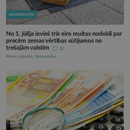
SKAIDROJUMS
No 1. jūlija ievieš trīs eiro muitas nodokli par
precēm zemas vērtības sūtījumos no
trešajām valstīm
12
Pirms mēneša,
Ekonomika