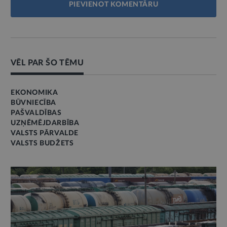
PIEVIENOT KOMENTĀRU
VĒL PAR ŠO TĒMU
EKONOMIKA
BŪVNIECĪBA
PAŠVALDĪBAS
UZŅĒMĒJDARBĪBA
VALSTS PĀRVALDE
VALSTS BUDŽETS