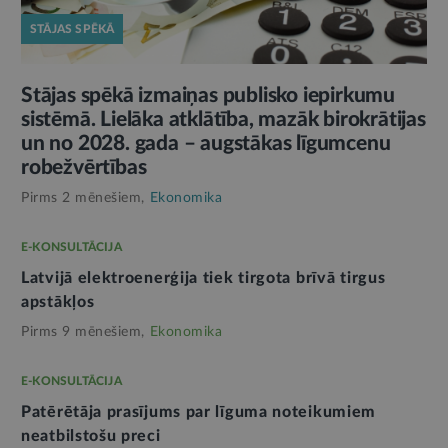
STĀJAS SPĒKĀ
Stājas spēkā izmaiņas publisko iepirkumu
sistēmā. Lielāka atklātība, mazāk birokrātijas
un no 2028. gada – augstākas līgumcenu
robežvērtības
Pirms 2 mēnešiem,
Ekonomika
E-KONSULTĀCIJA
Latvijā elektroenerģija tiek tirgota brīvā tirgus
apstākļos
Pirms 9 mēnešiem,
Ekonomika
E-KONSULTĀCIJA
Patērētāja prasījums par līguma noteikumiem
neatbilstošu preci