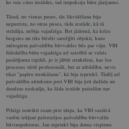
ko veic citas iestādes, tad inspekcija būtu jāatjauno.
Tātad, no vienas puses, tās likvidēšana bija
nepareiza, no otras puses, tāda iestāde, kā tā
strādāja, nebija vajadzīga. Bet jādomā, ka krīze
beigsies un tiks būvēti sarežģīti objekti, kuru
mērogiem pašvaldību būvvaldes būs par vāju. VBI
līdzdalība būtu vajadzīga arī saistībā ar valsts
pasūtījumu izpildi, jo ir jābūt struktūrai, kas šos
procesus vērtē profesionāli, bet ar atbildību, nevis
tikai "papīru trenkāšanu", kā bija iepriekš. Tādēļ arī
pašvaldību attieksme pret VBI bija ļoti dažāda un
daudzas uzskatīja, ka šāda iestāde patiešām nav
vajadzīga.
Pilnīgi noteikti esam pret ideju, ka VBI sastāvā
varētu iekļaut pašreizējos pašvaldību būvvalžu
būvinspektorus. Jau iepriekš bija doma vispirms