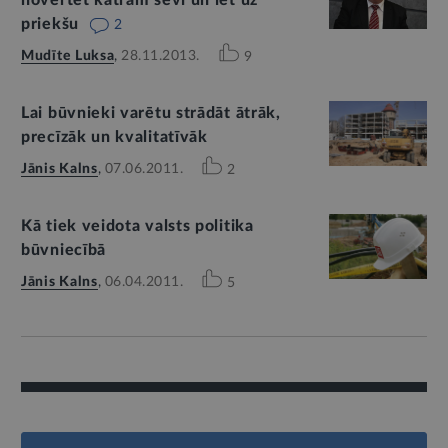
novērtēt katram sevi un iet uz
priekšu
2
Mudīte Luksa
,
28.11.2013.
9
Lai būvnieki varētu strādāt ātrāk,
precīzāk un kvalitatīvāk
Jānis Kalns
,
07.06.2011.
2
Kā tiek veidota valsts politika
būvniecībā
Jānis Kalns
,
06.04.2011.
5