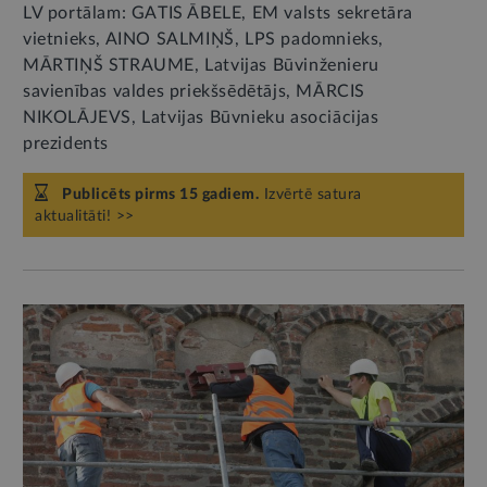
LV portālam: GATIS ĀBELE, EM valsts sekretāra
vietnieks, AINO SALMIŅŠ, LPS padomnieks,
MĀRTIŅŠ STRAUME, Latvijas Būvinženieru
savienības valdes priekšsēdētājs, MĀRCIS
NIKOLĀJEVS, Latvijas Būvnieku asociācijas
prezidents
Publicēts pirms 15 gadiem.
Izvērtē satura
aktualitāti! >>