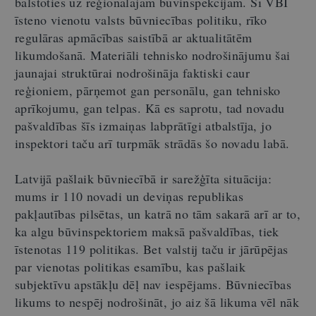
balstoties uz reģionālajām būvinspekcijām. Šī VBI
īsteno vienotu valsts būvniecības politiku, rīko
regulāras apmācības saistībā ar aktualitātēm
likumdošanā. Materiāli tehnisko nodrošinājumu šai
jaunajai struktūrai nodrošināja faktiski caur
reģioniem, pārņemot gan personālu, gan tehnisko
aprīkojumu, gan telpas. Kā es saprotu, tad novadu
pašvaldības šīs izmaiņas labprātīgi atbalstīja, jo
inspektori taču arī turpmāk strādās šo novadu labā.
Latvijā pašlaik būvniecībā ir sarežģīta situācija:
mums ir 110 novadi un deviņas republikas
pakļautības pilsētas, un katrā no tām sakarā arī ar to,
ka algu būvinspektoriem maksā pašvaldības, tiek
īstenotas 119 politikas. Bet valstij taču ir jārūpējas
par vienotas politikas esamību, kas pašlaik
subjektīvu apstākļu dēļ nav iespējams. Būvniecības
likums to nespēj nodrošināt, jo aiz šā likuma vēl nāk