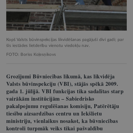
Kopš Valsts būvinspekcijas likvidēšanas pagājuši divi gadi; par
šīs iestādes lietderību vienotu viedokļu nav.
FOTO: Boriss Koļesņikovs
Grozījumi Būvniecības likumā, kas likvidēja
Valsts būvinspekciju (VBI), stājās spēkā 2009.
gada 1. jūlijā. VBI funkcijas tika sadalītas starp
vairākām institūcijām – Sabiedrisko
pakalpojumu regulēšanas komisiju, Patērētāju
tiesību aizsardzības centru un Iekšlietu
ministriju, vienlaikus nosakot, ka būvniecības
kontroli turpmāk veiks tikai pašvaldību