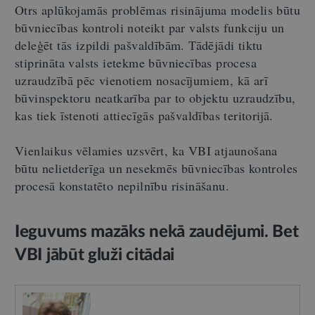
Otrs aplūkojamās problēmas risinājuma modelis būtu
būvniecības kontroli noteikt par valsts funkciju un
deleģēt tās izpildi pašvaldībām. Tādējādi tiktu
stiprināta valsts ietekme būvniecības procesa
uzraudzībā pēc vienotiem nosacījumiem, kā arī
būvinspektoru neatkarība par to objektu uzraudzību,
kas tiek īstenoti attiecīgās pašvaldības teritorijā.
Vienlaikus vēlamies uzsvērt, ka VBI atjaunošana
būtu nelietderīga un nesekmēs būvniecības kontroles
procesā konstatēto nepilnību risināšanu.
Ieguvums mazāks nekā zaudējumi. Bet
VBI jābūt gluži citādai