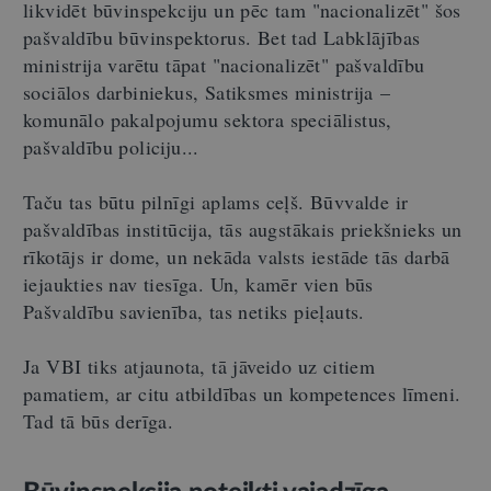
likvidēt būvinspekciju un pēc tam "nacionalizēt" šos
pašvaldību būvinspektorus. Bet tad Labklājības
ministrija varētu tāpat "nacionalizēt" pašvaldību
sociālos darbiniekus, Satiksmes ministrija –
komunālo pakalpojumu sektora speciālistus,
pašvaldību policiju...
Taču tas būtu pilnīgi aplams ceļš. Būvvalde ir
pašvaldības institūcija, tās augstākais priekšnieks un
rīkotājs ir dome, un nekāda valsts iestāde tās darbā
iejaukties nav tiesīga. Un, kamēr vien būs
Pašvaldību savienība, tas netiks pieļauts.
Ja VBI tiks atjaunota, tā jāveido uz citiem
pamatiem, ar citu atbildības un kompetences līmeni.
Tad tā būs derīga.