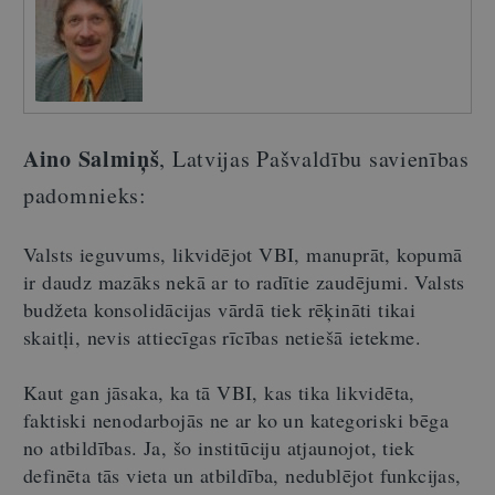
Aino Salmiņš
, Latvijas Pašvaldību savienības
padomnieks:
Valsts ieguvums, likvidējot VBI, manuprāt, kopumā
ir daudz mazāks nekā ar to radītie zaudējumi. Valsts
budžeta konsolidācijas vārdā tiek rēķināti tikai
skaitļi, nevis attiecīgas rīcības netiešā ietekme.
Kaut gan jāsaka, ka tā VBI, kas tika likvidēta,
faktiski nenodarbojās ne ar ko un kategoriski bēga
no atbildības. Ja, šo institūciju atjaunojot, tiek
definēta tās vieta un atbildība, nedublējot funkcijas,