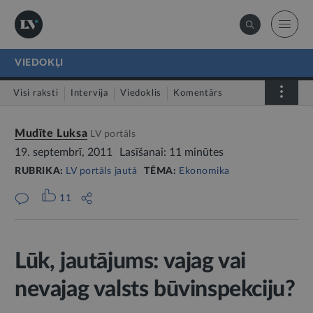
VIEDOKĻI
Visi raksti
Intervija
Viedoklis
Komentārs
LV portāls jautā
Mudīte Luksa
LV portāls
19. septembrī, 2011
Lasīšanai: 11 minūtes
RUBRIKA:
LV portāls jautā
TĒMA:
Ekonomika
11
Lūk, jautājums: vajag vai
nevajag valsts būvinspekciju?