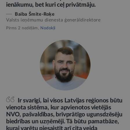
ienākumu, bet kuri ceļ privātmāju.
Baiba Šmite-Roķe
Valsts ieņēmumu dienesta ģenerāldirektore
Pirms 2 nedēļām,
Nodokļi
Ir svarīgi, lai visos Latvijas reģionos būtu
vienota sistēma, kur apvienotos vietējās
NVO, pašvaldības, brīvprātīgo ugunsdzēsēju
biedrības un uzņēmēji. Tā būtu pamatbāze,
kurai varētu piesaistīt arī cita veida