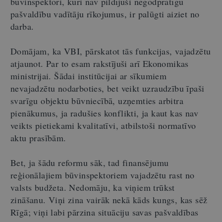
būvinspektori, kuri nav pildījuši negodprātīgu
pašvaldību vadītāju rīkojumus, ir palūgti aiziet no
darba.
Domājam, ka VBI, pārskatot tās funkcijas, vajadzētu
atjaunot. Par to esam rakstījuši arī Ekonomikas
ministrijai. Šādai institūcijai ar sīkumiem
nevajadzētu nodarboties, bet veikt uzraudzību īpaši
svarīgu objektu būvniecībā, uzņemties arbitra
pienākumus, ja radušies konflikti, ja kaut kas nav
veikts pietiekami kvalitatīvi, atbilstoši normatīvo
aktu prasībām.
Bet, ja šādu reformu sāk, tad finansējumu
reģionālajiem būvinspektoriem vajadzētu rast no
valsts budžeta. Nedomāju, ka viņiem trūkst
zināšanu. Viņi zina vairāk nekā kāds kungs, kas sēž
Rīgā; viņi labi pārzina situāciju savas pašvaldības