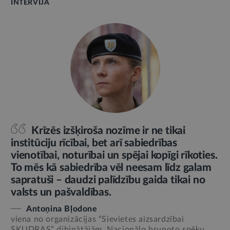
INTERVIJA
Krīzēs izšķiroša nozīme ir ne tikai
institūciju rīcībai, bet arī sabiedrības
vienotībai, noturībai un spējai kopīgi rīkoties.
To mēs kā sabiedrība vēl neesam līdz galam
sapratuši – daudzi palīdzību gaida tikai no
valsts un pašvaldības.
Antoņina Bļodone
viena no organizācijas “Sievietes aizsardzībai
SKUDRAS” dibinātājām, Nacionālo bruņoto spēku