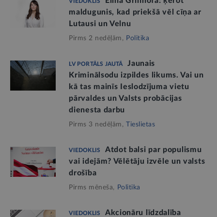
Elīna Grīnhofa: ķerot
VIEDOKLIS
maldugunis, kad priekšā vēl cīņa ar
Lutausi un Velnu
Pirms 2 nedēļām,
Politika
Jaunais
LV PORTĀLS JAUTĀ
Kriminālsodu izpildes likums. Vai un
kā tas mainīs Ieslodzījuma vietu
pārvaldes un Valsts probācijas
dienesta darbu
Pirms 3 nedēļām,
Tieslietas
Atdot balsi par populismu
VIEDOKLIS
vai idejām? Vēlētāju izvēle un valsts
drošība
Pirms mēneša,
Politika
Akcionāru līdzdalība
VIEDOKLIS