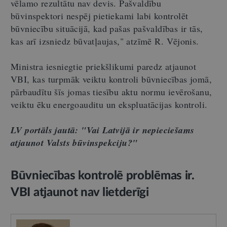
vēlamo rezultātu nav devis. Pašvaldību
būvinspektori nespēj pietiekami labi kontrolēt
būvniecību situācijā, kad pašas pašvaldības ir tās,
kas arī izsniedz būvatļaujas," atzīmē R. Vējonis.
Ministra iesniegtie priekšlikumi paredz atjaunot
VBI, kas turpmāk veiktu kontroli būvniecības jomā,
pārbaudītu šīs jomas tiesību aktu normu ievērošanu,
veiktu ēku energoauditu un ekspluatācijas kontroli.
LV portāls jautā: "Vai Latvijā ir nepieciešams
atjaunot Valsts būvinspekciju?"
Būvniecības kontrolē problēmas ir.
VBI atjaunot nav lietderīgi