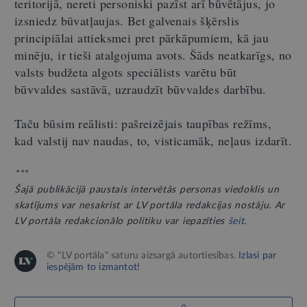
teritorijā, nereti personiski pazīst arī būvētājus, jo
izsniedz būvatļaujas. Bet galvenais šķērslis
principiālai attieksmei pret pārkāpumiem, kā jau
minēju, ir tieši atalgojuma avots. Šāds neatkarīgs, no
valsts budžeta algots speciālists varētu būt
būvvaldes sastāvā, uzraudzīt būvvaldes darbību.
Taču būsim reālisti: pašreizējais taupības režīms,
kad valstij nav naudas, to, visticamāk, neļaus izdarīt.
***
Šajā publikācijā paustais intervētās personas viedoklis un
skatījums var nesakrist ar LV portāla redakcijas nostāju. Ar
LV portāla redakcionālo politiku var iepazīties
šeit
.
© "LV portāla" saturu aizsargā autortiesības.
Izlasi par
iespējām to izmantot!