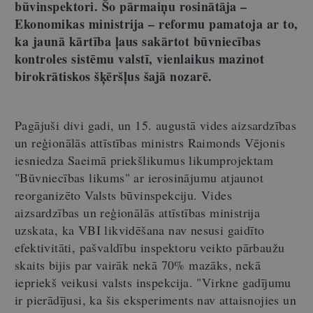
būvinspektori. Šo pārmaiņu rosinātāja –
Ekonomikas ministrija – reformu pamatoja ar to,
ka jaunā kārtība ļaus sakārtot būvniecības
kontroles sistēmu valstī, vienlaikus mazinot
birokrātiskos šķēršļus šajā nozarē.
Pagājuši divi gadi, un 15. augustā vides aizsardzības
un reģionālās attīstības ministrs Raimonds Vējonis
iesniedza Saeimā priekšlikumus likumprojektam
"Būvniecības likums" ar ierosinājumu atjaunot
reorganizēto Valsts būvinspekciju. Vides
aizsardzības un reģionālās attīstības ministrija
uzskata, ka VBI likvidēšana nav nesusi gaidīto
efektivitāti, pašvaldību inspektoru veikto pārbaužu
skaits bijis par vairāk nekā 70% mazāks, nekā
iepriekš veikusi valsts inspekcija. "Virkne gadījumu
ir pierādījusi, ka šis eksperiments nav attaisnojies un