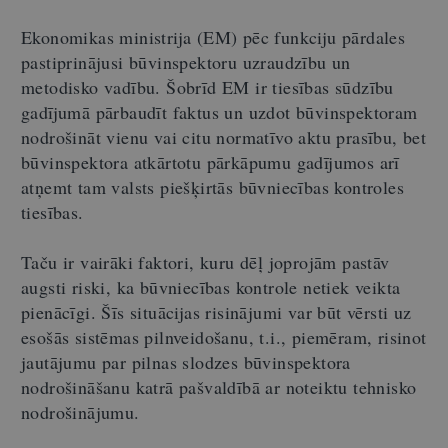
Ekonomikas ministrija (EM) pēc funkciju pārdales
pastiprinājusi būvinspektoru uzraudzību un
metodisko vadību. Šobrīd EM ir tiesības sūdzību
gadījumā pārbaudīt faktus un uzdot būvinspektoram
nodrošināt vienu vai citu normatīvo aktu prasību, bet
būvinspektora atkārtotu pārkāpumu gadījumos arī
atņemt tam valsts piešķirtās būvniecības kontroles
tiesības.
Taču ir vairāki faktori, kuru dēļ joprojām pastāv
augsti riski, ka būvniecības kontrole netiek veikta
pienācīgi. Šīs situācijas risinājumi var būt vērsti uz
esošās sistēmas pilnveidošanu, t.i., piemēram, risinot
jautājumu par pilnas slodzes būvinspektora
nodrošināšanu katrā pašvaldībā ar noteiktu tehnisko
nodrošinājumu.