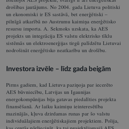
drošības jautājums. No 2004. gada Lietuva politiski
un ekonomiski ir ES sastāvā, bet enerģētiski –
pilnīgā atkarībā no Austrumu kaimiņa enerģētisko
resursu importa. A. Sekmoks uzskata, ka AES
projekts un integrācija ES valstu elektrisko tīklu
sistēmās un elektroenerģijas tirgū palīdzētu Lietuvai
nodrošināt enerģētisko neatkarību un drošību.
Investora izvēle – līdz gada beigām
Pirms gadiem, kad Lietuva paziņoja par iecerēto
AES būvniecību, Latvijas un Igaunijas
energokompānijas bija gatavas piedalīties projekta
finansēšanā. Ar laiku kaimiņu ieinteresētība
mazinājās, kļuva dzirdamas runas par šo valstu
individuālajiem enerģētiskajiem projektiem. Polija,
kas centās pārliecināt, ka tai projektējamajā AES