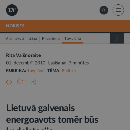
NORISES
Visi raksti
Ziņa
Problēma
Tuvplānā
Dienas fakts
Rita Vaišnoraite
01. decembrī, 2010
Lasīšanai: 7 minūtes
RUBRIKA:
Tuvplānā
TĒMA:
Politika
1
Lietuvā galvenais
energoavots tomēr būs