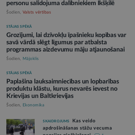
personu salidojuma dalībniekiem Ikšķilē
Šodien,
Valsts vērtības
STĀJAS SPĒKĀ
Grozījumi, lai dzīvokļu īpašnieku kopības var
savā vārdā slēgt līgumus par atbalsta
programmas aizdevumu māju atjaunošanai
Šodien,
Mājoklis
STĀJAS SPĒKĀ
Paplašina lauksaimniecības un lopbarības
produktu klāstu, kurus nevarēs ievest no
Krievijas un Baltkrievijas
Šodien,
Ekonomika
Kas veido
SKAIDROJUMS
apdrošināšanas stāžu vecuma