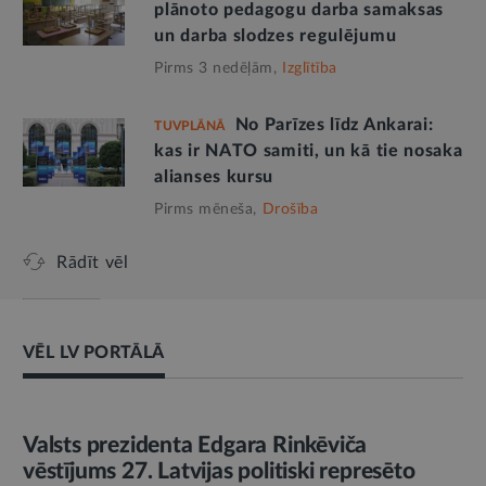
plānoto pedagogu darba samaksas
un darba slodzes regulējumu
Pirms 3 nedēļām,
Izglītība
No Parīzes līdz Ankarai:
TUVPLĀNĀ
kas ir NATO samiti, un kā tie nosaka
alianses kursu
Pirms mēneša,
Drošība
Rādīt vēl
VĒL LV PORTĀLĀ
AMATPERSONAS RUNA
Valsts prezidenta Edgara Rinkēviča
vēstījums 27. Latvijas politiski represēto