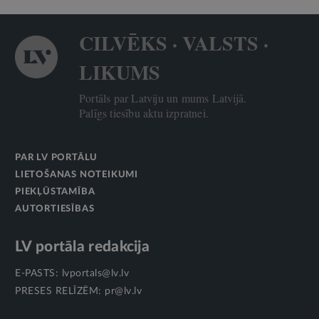
CILVĒKS · VALSTS ·
LIKUMS
Portāls par Latviju un mums Latvijā.
Palīgs tiesību aktu izpratnei.
PAR LV PORTĀLU
LIETOŠANAS NOTEIKUMI
PIEKĻŪSTAMĪBA
AUTORTIESĪBAS
LV portāla redakcija
E-PASTS:
lvportals@lv.lv
PRESES RELĪZĒM:
pr@lv.lv