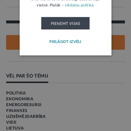
vietnē. Plašāk –
sīkdatņu politikā
.
PIEŅEMT VISAS
PIELĀGOT IZVĒLI
PIEVIENOT KOMENTĀRU
VĒL PAR ŠO TĒMU
POLITIKA
EKONOMIKA
ENERGORESURSI
FINANSES
UZŅĒMĒJDARBĪBA
VIDE
LIETUVA