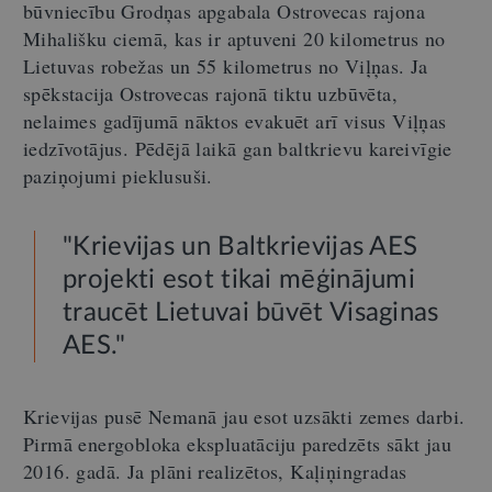
būvniecību Grodņas apgabala Ostrovecas rajona
Mihališku ciemā, kas ir aptuveni 20 kilometrus no
Lietuvas robežas un 55 kilometrus no Viļņas. Ja
spēkstacija Ostrovecas rajonā tiktu uzbūvēta,
nelaimes gadījumā nāktos evakuēt arī visus Viļņas
iedzīvotājus. Pēdējā laikā gan baltkrievu kareivīgie
paziņojumi pieklusuši.
"Krievijas un Baltkrievijas AES
projekti esot tikai mēģinājumi
traucēt Lietuvai būvēt Visaginas
AES."
Krievijas pusē Nemanā jau esot uzsākti zemes darbi.
Pirmā energobloka ekspluatāciju paredzēts sākt jau
2016. gadā. Ja plāni realizētos, Kaļiņingradas