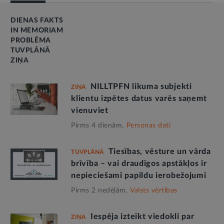
DIENAS FAKTS
IN MEMORIAM
PROBLĒMA
TUVPLĀNĀ
ZIŅA
NILLTPFN likuma subjekti
ZIŅA
klientu izpētes datus varēs saņemt
vienuviet
Pirms 4 dienām,
Personas dati
Tiesības, vēsture un vārda
TUVPLĀNĀ
brīvība – vai draudīgos apstākļos ir
nepieciešami papildu ierobežojumi
Pirms 2 nedēļām,
Valsts vērtības
Iespēja izteikt viedokli par
ZIŅA