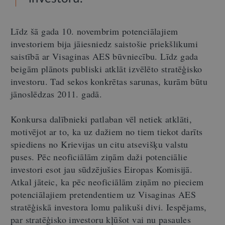
Līdz šā gada 10. novembrim potenciālajiem
investoriem bija jāiesniedz saistošie priekšlikumi
saistībā ar Visaginas AES būvniecību. Līdz gada
beigām plānots publiski atklāt izvēlēto stratēģisko
investoru. Tad sekos konkrētas sarunas, kurām būtu
jānoslēdzas 2011. gadā.
Konkursa dalībnieki patlaban vēl netiek atklāti,
motivējot ar to, ka uz dažiem no tiem tiekot darīts
spiediens no Krievijas un citu atsevišķu valstu
puses. Pēc neoficiālām ziņām daži potenciālie
investori esot jau sūdzējušies Eiropas Komisijā.
Atkal jāteic, ka pēc neoficiālām ziņām no pieciem
potenciālajiem pretendentiem uz Visaginas AES
stratēģiskā investora lomu palikuši divi. Iespējams,
par stratēģisko investoru kļūšot vai nu pasaules