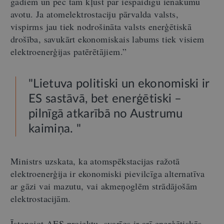
gadiem un pēc tam kļūst par iespaidīgu ienākumu
avotu. Ja atomelektrostaciju pārvalda valsts,
vispirms jau tiek nodrošināta valsts enerģētiskā
drošība, savukārt ekonomiskais labums tiek visiem
elektroenerģijas patērētājiem.”
"Lietuva politiski un ekonomiski ir
ES sastāvā, bet enerģētiski –
pilnīgā atkarībā no Austrumu
kaimiņa. "
Ministrs uzskata, ka atomspēkstacijas ražotā
elektroenerģija ir ekonomiski pievilcīga alternatīva
ar gāzi vai mazutu, vai akmeņoglēm strādājošām
elektrostacijām.
Īstenojot AES projektu, svarīgs ir arī enerģētiskās