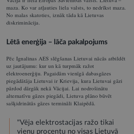
Vācija ir liela Eiropas Savienības valsts. Lietuva –
maza. Ko var atļauties liela valsts, to nedrīkst maza.
No malas skatoties, iznāk tāda kā Lietuvas
diskriminācija.
Lētā enerģija – lāča pakalpojums
Pēc Ignalinas AES slēgšanas Lietuvai nācās atbildēt
uz jautājumu: kur un kā turpmāk ražot
elektroenerģiju. Pagaidām vienīgā dabasgāzes
piegādātāja Lietuvai ir Krievija, kura Lietuvai gāzi
pārdod dārgāk nekā Vācijai. Lai nodrošinātu
alternatīvu gāzes piegādi, Lietuva plāno būvēt
sašķidrinātās gāzes termināli Klaipēdā.
"Vēja elektrostacijas ražo tikai
vienu procentu no visas Lietuvā