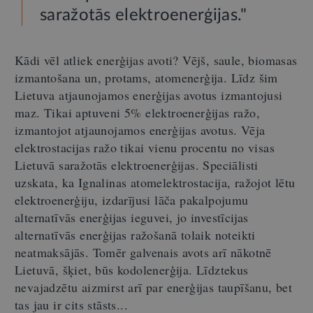
saražotās elektroenerģijas."
Kādi vēl atliek enerģijas avoti? Vējš, saule, biomasas
izmantošana un, protams, atomenerģija. Līdz šim
Lietuva atjaunojamos enerģijas avotus izmantojusi
maz. Tikai aptuveni 5% elektroenerģijas ražo,
izmantojot atjaunojamos enerģijas avotus. Vēja
elektrostacijas ražo tikai vienu procentu no visas
Lietuvā saražotās elektroenerģijas. Speciālisti
uzskata, ka Ignalinas atomelektrostacija, ražojot lētu
elektroenerģiju, izdarījusi lāča pakalpojumu
alternatīvās enerģijas ieguvei, jo investīcijas
alternatīvās enerģijas ražošanā tolaik noteikti
neatmaksājās. Tomēr galvenais avots arī nākotnē
Lietuvā, šķiet, būs kodolenerģija. Līdztekus
nevajadzētu aizmirst arī par enerģijas taupīšanu, bet
tas jau ir cits stāsts...