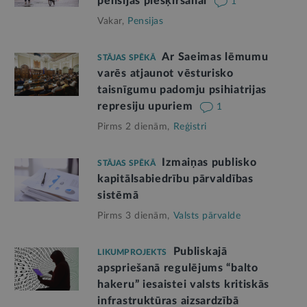
pensijas piešķiršanai
1
Vakar,
Pensijas
Ar Saeimas lēmumu
STĀJAS SPĒKĀ
varēs atjaunot vēsturisko
taisnīgumu padomju psihiatrijas
represiju upuriem
1
Pirms 2 dienām,
Reģistri
Izmaiņas publisko
STĀJAS SPĒKĀ
kapitālsabiedrību pārvaldības
sistēmā
Pirms 3 dienām,
Valsts pārvalde
Publiskajā
LIKUMPROJEKTS
apspriešanā regulējums “balto
hakeru” iesaistei valsts kritiskās
infrastruktūras aizsardzībā