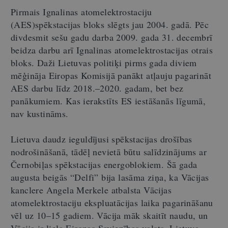
Pirmais Ignalinas atomelektrostaciju
(AES)spēkstacijas bloks slēgts jau 2004. gadā. Pēc
divdesmit sešu gadu darba 2009. gada 31. decembrī
beidza darbu arī Ignalinas atomelektrostacijas otrais
bloks. Daži Lietuvas politiķi pirms gada diviem
mēģināja Eiropas Komisijā panākt atļauju pagarināt
AES darbu līdz 2018.–2020. gadam, bet bez
panākumiem. Kas ierakstīts ES iestāšanās līgumā,
nav kustināms.
Lietuva daudz ieguldījusi spēkstacijas drošības
nodrošināšanā, tādēļ nevietā būtu salīdzinājums ar
Černobiļas spēkstacijas energoblokiem. Šā gada
augusta beigās “Delfi” bija lasāma ziņa, ka Vācijas
kanclere Angela Merkele atbalsta Vācijas
atomelektrostaciju ekspluatācijas laika pagarināšanu
vēl uz 10–15 gadiem. Vācija māk skaitīt naudu, un