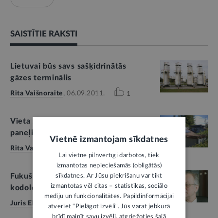
SAISTĪTIE RAKSTI
Lietuvai būs savs sašķidrinātās
gāzes terminālis
Rita Vaišnoraite
,
06.09.2011.
1
Vieta zem saules – ar saules
paneļiem
Vietnē izmantojam sīkdatnes
Rita Vaišnoraite
,
15.07.2011.
1
Lai vietne pilnvērtīgi darbotos, tiek
izmantotas nepieciešamās (obligātās)
sīkdatnes. Ar Jūsu piekrišanu var tikt
Fukušimas katastrofa
izmantotas vēl citas – statistikas, sociālo
kodolenerģētiku neiznīcinās
1
mediju un funkcionalitātes. Papildinformācijai
Juris Ekmanis
,
21.03.2011.
8
atveriet "Pielāgot izvēli". Jūs varat jebkurā
brīdī mainīt savu izvēli, atgriežoties šajā