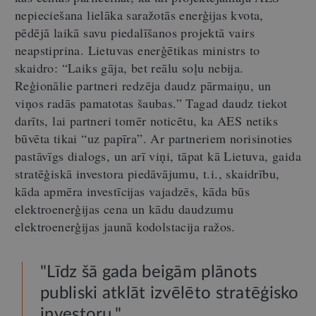
nepieciešana lielāka saražotās enerģijas kvota,
pēdējā laikā savu piedalīšanos projektā vairs
neapstiprina. Lietuvas enerģētikas ministrs to
skaidro: “Laiks gāja, bet reālu soļu nebija.
Reģionālie partneri redzēja daudz pārmaiņu, un
viņos radās pamatotas šaubas.” Tagad daudz tiekot
darīts, lai partneri tomēr noticētu, ka AES netiks
būvēta tikai “uz papīra”. Ar partneriem norisinoties
pastāvīgs dialogs, un arī viņi, tāpat kā Lietuva, gaida
stratēģiskā investora piedāvājumu, t.i., skaidrību,
kāda apmēra investīcijas vajadzēs, kāda būs
elektroenerģijas cena un kādu daudzumu
elektroenerģijas jaunā kodolstacija ražos.
"Līdz šā gada beigām plānots
publiski atklāt izvēlēto stratēģisko
investoru."