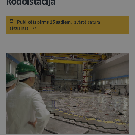
kodolstacija
Publicēts pirms 15 gadiem.
Izvērtē satura
aktualitāti! >>