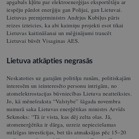
apgabals kļūtu par elektroenerģijas eksportētāju ar
iespēju pārdot enerģiju gan Polijai, gan Lietuvai.
Lietuvas premjerministrs Andrjus Kubiļus pāris
reizes izteicies, ka abi kaimiņu projekti esot tikai
Lietuvas kaitināšanai un mēģinājumi traucēt
Lietuvai būvēt Visaginas AES.
Lietuva atkāpties negrasās
Neskatoties uz garajām politiķu runām, politiskajām
interesēm un ieinteresēto personu intrigām, no
atomelektrostacijas būvniecības Lietuva neatteiksies.
Jo, kā mēnešraksta “Valstybe” šāgada novembra
numurā saka Lietuvas enerģētikas ministrs Arvīds
Sekmoks: “Tā ir vista, kas dēj zelta olas. Jā,
atomenerģētika ir dārga, uzreiz nepieciešamas
milzīgas investīcijas, bet tās atmaksājas pēc 15–20