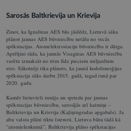
Sarosās Baltkrievija un Krievija
Zinot, ka Ignalinas AES būs jāslēdz, Lietuvā sāka
plānot jaunas AES būvniecību netālu no vecās
spēkstacijas. Atomelektrostaciju būvniecība ir dārga.
Aprēķini rāda, ka jaunās Visaginas AES būvniecība
varētu izmaksāt no trim līdz pieciem miljardiem
eiro. Sākotnēji tika plānots, ka jaunā kodolenerģijas
spēkstacija sāks darbu 2015. gadā, tagad runā par
2020. gadu.
Kamēr lietuvieši runāja un sprieda par jaunas
spēkstacijas būvniecību, sarosījās arī kaimiņi –
Baltkrievija un Krievija (Kaļiņingradas apgabals). Ja
abu valstu plāni tiktu īstenoti, Lietuva būtu tādā kā
“atomielenkumā”. Baltkrievija plāno spēkstacijas