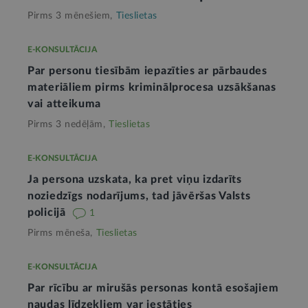
Pirms 3 mēnešiem,
Tieslietas
E-KONSULTĀCIJA
Par personu tiesībām iepazīties ar pārbaudes
materiāliem pirms kriminālprocesa uzsākšanas
vai atteikuma
Pirms 3 nedēļām,
Tieslietas
E-KONSULTĀCIJA
Ja persona uzskata, ka pret viņu izdarīts
noziedzīgs nodarījums, tad jāvēršas Valsts
policijā
1
Pirms mēneša,
Tieslietas
E-KONSULTĀCIJA
Par rīcību ar mirušās personas kontā esošajiem
naudas līdzekļiem var iestāties