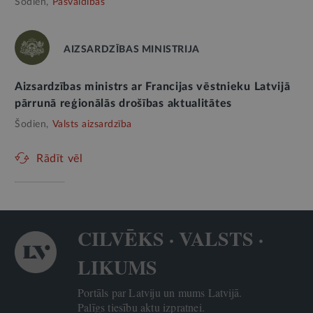
Šodien,
Pašvaldības
AIZSARDZĪBAS MINISTRIJA
Aizsardzības ministrs ar Francijas vēstnieku Latvijā
pārrunā reģionālās drošības aktualitātes
Šodien,
Valsts aizsardzība
Rādīt vēl
CILVĒKS · VALSTS ·
LIKUMS
Portāls par Latviju un mums Latvijā.
Palīgs tiesību aktu izpratnei.