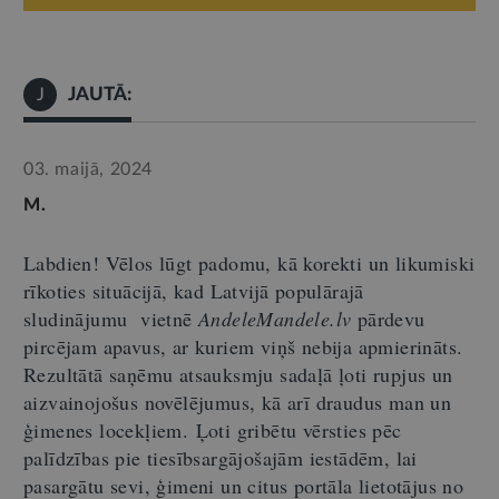
JAUTĀ:
J
03. maijā, 2024
M.
Labdien! Vēlos lūgt padomu, kā korekti un likumiski
rīkoties situācijā, kad Latvijā populārajā
sludinājumu vietnē
AndeleMandele.lv
pārdevu
pircējam apavus, ar kuriem viņš nebija apmierināts.
Rezultātā saņēmu atsauksmju sadaļā ļoti rupjus un
aizvainojošus novēlējumus, kā arī draudus man un
ģimenes locekļiem.
Ļoti gribētu vērsties pēc
palīdzības pie tiesībsargājošajām iestādēm, lai
pasargātu sevi, ģimeni un citus portāla lietotājus no