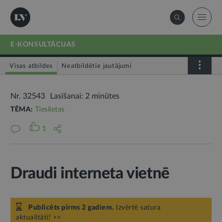
E-KONSULTĀCIJAS
Visas atbildes
Neatbildētie jautājumi
Nr. 32543
Lasīšanai: 2 minūtes
TĒMA:
Tieslietas
1
Draudi interneta vietnē
Publicēts pirms 2 gadiem.
Izvērtē satura
aktualitāti! >>