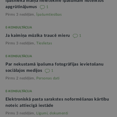
Īpašnieka maiņa neietekmē īpašumam noteiktos
apgrūtinājumus
1
Pirms 3 nedēļām,
Īpašumtiesības
E-KONSULTĀCIJA
Ja kaimiņa mūzika traucē mieru
1
Pirms 3 nedēļām,
Tieslietas
E-KONSULTĀCIJA
Par nekustamā īpašuma fotogrāfijas ievietošanu
sociālajos medijos
1
Pirms 2 nedēļām,
Personas dati
E-KONSULTĀCIJA
Elektroniskā pasta sarakstes noformēšanas kārtību
noteic attiecīgā iestāde
Pirms 3 nedēļām,
Līgumi, dokumenti