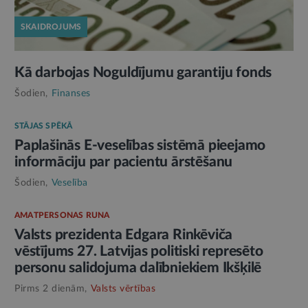
SKAIDROJUMS
Kā darbojas Noguldījumu garantiju fonds
Šodien,
Finanses
STĀJAS SPĒKĀ
Paplašinās E-veselības sistēmā pieejamo
informāciju par pacientu ārstēšanu
Šodien,
Veselība
AMATPERSONAS RUNA
Valsts prezidenta Edgara Rinkēviča
vēstījums 27. Latvijas politiski represēto
personu salidojuma dalībniekiem Ikšķilē
Pirms 2 dienām,
Valsts vērtības