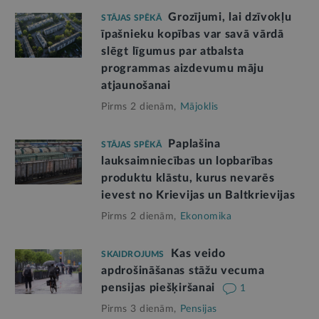
Grozījumi, lai dzīvokļu
STĀJAS SPĒKĀ
īpašnieku kopības var savā vārdā
slēgt līgumus par atbalsta
programmas aizdevumu māju
atjaunošanai
Pirms 2 dienām,
Mājoklis
Paplašina
STĀJAS SPĒKĀ
lauksaimniecības un lopbarības
produktu klāstu, kurus nevarēs
ievest no Krievijas un Baltkrievijas
Pirms 2 dienām,
Ekonomika
Kas veido
SKAIDROJUMS
apdrošināšanas stāžu vecuma
pensijas piešķiršanai
1
Pirms 3 dienām,
Pensijas