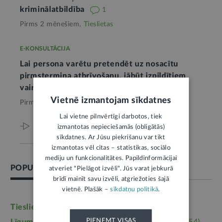
kriminālatbildība
1
Pirms 2 mēnešiem,
Tieslietas
E-KONSULTĀCIJA
Lai persona varētu pretendēt uz nosacītu
pirmstermiņa atbrīvošanu, jābūt izpildītiem
vairākiem kritērijiem
Vietnē izmantojam sīkdatnes
Pirms 2 mēnešiem,
Tieslietas
Lai vietne pilnvērtīgi darbotos, tiek
Viss par šo tēmu
izmantotas nepieciešamās (obligātās)
sīkdatnes. Ar Jūsu piekrišanu var tikt
izmantotas vēl citas – statistikas, sociālo
mediju un funkcionalitātes. Papildinformācijai
POPULĀRĀKĀS TĒMAS
atveriet "Pielāgot izvēli". Jūs varat jebkurā
brīdī mainīt savu izvēli, atgriežoties šajā
vietnē. Plašāk –
sīkdatņu politikā
.
Tieslietas
(6246)
Darba tiesības
(5764)
PIEŅEMT VISAS