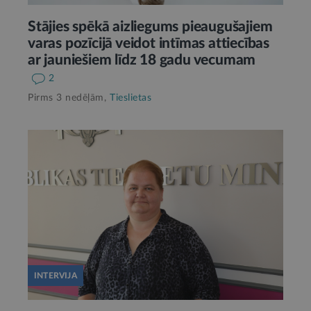
Stājies spēkā aizliegums pieaugušajiem
varas pozīcijā veidot intīmas attiecības
ar jauniešiem līdz 18 gadu vecumam
2
Pirms 3 nedēļām,
Tieslietas
INTERVIJA