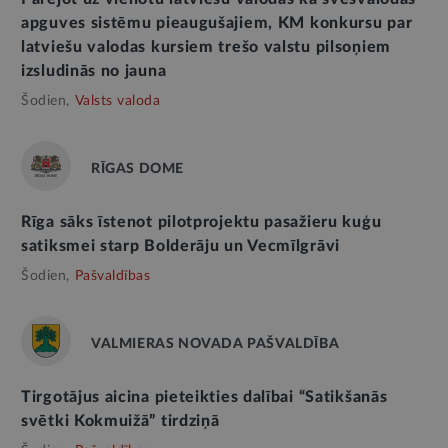
apguves sistēmu pieaugušajiem, KM konkursu par
latviešu valodas kursiem trešo valstu pilsoņiem
izsludinās no jauna
Šodien,
Valsts valoda
RĪGAS DOME
Rīga sāks īstenot pilotprojektu pasažieru kuģu
satiksmei starp Bolderāju un Vecmīlgrāvi
Šodien,
Pašvaldības
VALMIERAS NOVADA PAŠVALDĪBA
Tirgotājus aicina pieteikties dalībai “Satikšanās
svētki Kokmuižā” tirdziņā