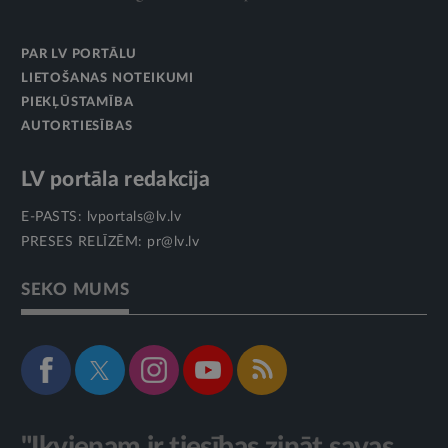
PAR LV PORTĀLU
LIETOŠANAS NOTEIKUMI
PIEKĻŪSTAMĪBA
AUTORTIESĪBAS
LV portāla redakcija
E-PASTS:
lvportals@lv.lv
PRESES RELĪZĒM:
pr@lv.lv
SEKO MUMS
"Ikvienam ir tiesības zināt savas