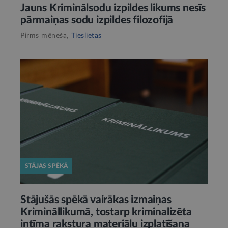
Jauns Kriminālsodu izpildes likums nesīs
pārmaiņas sodu izpildes filozofijā
Pirms mēneša,
Tieslietas
STĀJAS SPĒKĀ
Stājušās spēkā vairākas izmaiņas
Krimināllikumā, tostarp kriminalizēta
intīma rakstura materiālu izplatīšana