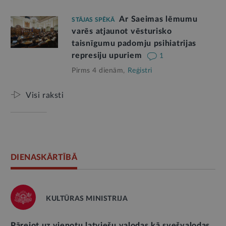
Ar Saeimas lēmumu
STĀJAS SPĒKĀ
varēs atjaunot vēsturisko
taisnīgumu padomju psihiatrijas
represiju upuriem
1
Pirms 4 dienām,
Reģistri
Visi raksti
DIENASKĀRTĪBĀ
KULTŪRAS MINISTRIJA
Pārejot uz vienotu latviešu valodas kā svešvalodas