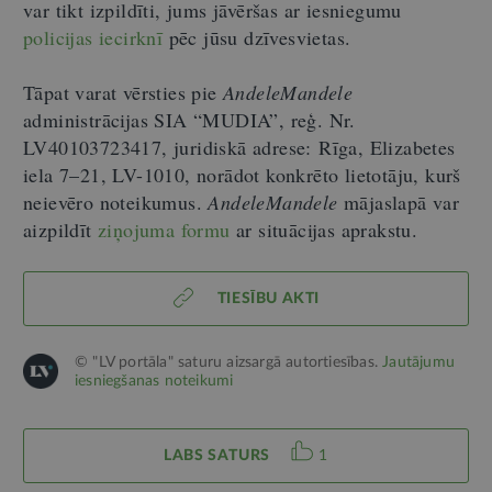
var tikt izpildīti, jums jāvēršas ar iesniegumu
policijas iecirknī
pēc jūsu dzīvesvietas.
Tāpat varat vērsties pie
AndeleMandele
administrācijas SIA “MUDIA”, reģ. Nr.
LV40103723417, juridiskā adrese:
Rīga, Elizabetes
iela 7
–
21, LV-1010, norādot konkrēto lietotāju, kurš
neievēro noteikumus.
AndeleMandele
mājaslapā var
aizpildīt
ziņojuma formu
ar situācijas aprakstu.
TIESĪBU AKTI
© "LV portāla" saturu aizsargā autortiesības.
Jautājumu
iesniegšanas noteikumi
LABS SATURS
1