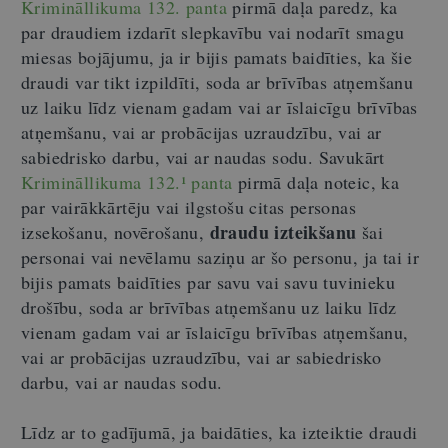
Krimināllikuma 132. panta
pirmā daļa paredz, ka
par draudiem izdarīt slepkavību vai nodarīt smagu
miesas bojājumu, ja ir bijis pamats baidīties, ka šie
draudi var tikt izpildīti, soda ar brīvības atņemšanu
uz laiku līdz vienam gadam vai ar īslaicīgu brīvības
atņemšanu, vai ar probācijas uzraudzību, vai ar
sabiedrisko darbu, vai ar naudas sodu. Savukārt
Krimināllikuma 132.¹ panta
pirmā daļa noteic, ka
par vairākkārtēju vai ilgstošu citas personas
draudu izteikšanu
izsekošanu, novērošanu,
šai
personai vai nevēlamu saziņu ar šo personu, ja tai ir
bijis pamats baidīties par savu vai savu tuvinieku
drošību, soda ar brīvības atņemšanu uz laiku līdz
vienam gadam vai ar īslaicīgu brīvības atņemšanu,
vai ar probācijas uzraudzību, vai ar sabiedrisko
darbu, vai ar naudas sodu.
Līdz ar to gadījumā, ja baidāties, ka izteiktie draudi