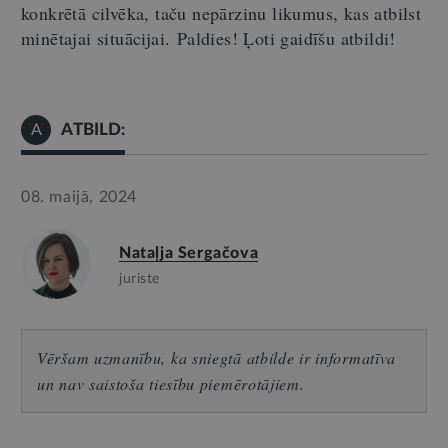
konkrētā cilvēka, taču nepārzinu likumus, kas atbilst
minētajai situācijai.
Paldies! Ļoti gaidīšu atbildi!
ATBILD:
A
08. maijā, 2024
Nataļja Sergačova
juriste
Vēršam uzmanību, ka sniegtā atbilde ir informatīva
un nav saistoša tiesību piemērotājiem.