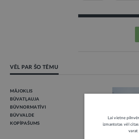
VĒL PAR ŠO TĒMU
MĀJOKLIS
BŪVATĻAUJA
BŪVNORMATĪVI
BŪVVALDE
Lai vietne pilnvē
KOPĪPAŠUMS
izmantotas vēl citas
varat 
STĀJAS SPĒ