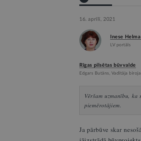
16. aprīlī, 2021
Inese Helma
LV portāls
Rīgas pilsētas būvvalde
Edgars Butāns, Vadītāja biroja
Vēršam uzmanību, ka sn
piemērotājiem.
Ja pārbūve skar nesoš
jāizstrādā būvprojekts