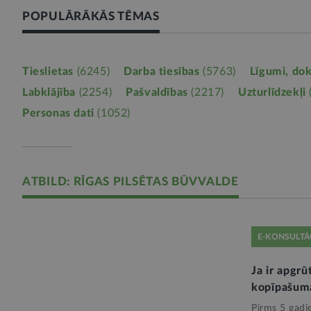
POPULĀRĀKĀS TĒMAS
Tieslietas
(6245)
Darba tiesības
(5763)
Līgumi, do
Labklājība
(2254)
Pašvaldības
(2217)
Uzturlīdzekļi
Personas dati
(1052)
ATBILD: RĪGAS PILSĒTAS BŪVVALDE
E-KONSULTĀ
Ja ir apgrū
kopīpašum
Pirms 5 gadi