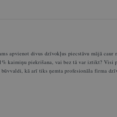
jams apvienot divus dzīvokļus piecstāvu mājā caur 
1% kaimiņu piekrišana, vai bez tā var iztikt? Visi 
r būvvaldi, kā arī tiks ņemta profesionāla firma dzī