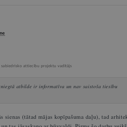
ne
 sabiedrisko attiecību projektu vadītājs
iegtā atbilde ir informatīva un nav saistoša tiesību
ās sienas (tātad mājas kopīpašuma daļu), tad arhit
 un tas jāsaskaņo ar būvvaldi. Pirms šo darbu veik