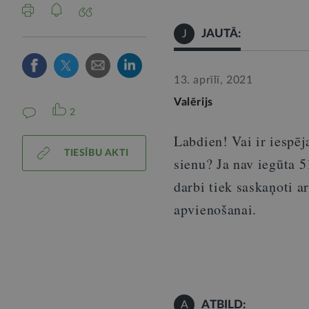
JAUTĀ:
J
13. aprīlī, 2021
Valērijs
2
Labdien! Vai ir iespē
TIESĪBU AKTI
sienu? Ja nav iegūta 5
darbi tiek saskaņoti a
apvienošanai.
ATBILD:
A