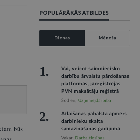
POPULĀRĀKĀS ATBILDES
Dienas
Mēneša
1.
Vai, veicot saimniecisko
darbību ārvalstu pārdošanas
platformās, jāreģistrējas
PVN maksātāju reģistrā
Šodien,
Uzņēmējdarbība
2.
Atlaišanas pabalsta apmērs
darbinieku skaita
ektam būs
samazināšanas gadījumā
šanas
Vakar,
Darba tiesības