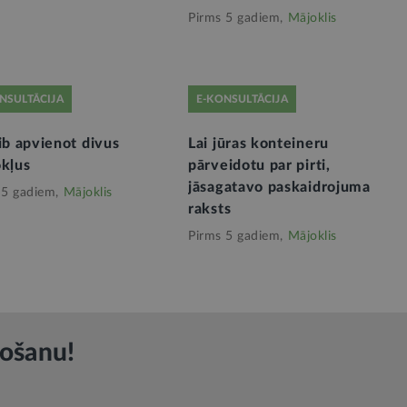
Pirms 5 gadiem,
Mājoklis
NSULTĀCIJA
E-KONSULTĀCIJA
ib apvienot divus
Lai jūras konteineru
okļus
pārveidotu par pirti,
jāsagatavo paskaidrojuma
 5 gadiem,
Mājoklis
raksts
Pirms 5 gadiem,
Mājoklis
rošanu!