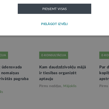
PIEŅEMT VISAS
kā grozījumi Dzīvokļa
Ko ņemt vērā, kopīgi uzņ
ikumā
kredītsaistības
PIELĀGOT IZVĒLI
ešiem,
Mājoklis
Pirms 2 mēnešiem,
Mājoklis
CIJA
E-KONSULTĀCIJA
E-KO
z ūdensvada
Kam daudzdzīvokļu mājā
Par d
u nomaiņas
ir tiesības organizēt
kopī
rivātās pagraba
aptauju
apst
Pirms nedēļas,
Mājoklis
Pirms
is