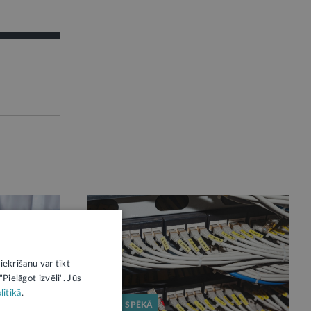
iekrišanu var tikt
Pielāgot izvēli". Jūs
litikā
.
STĀJAS SPĒKĀ