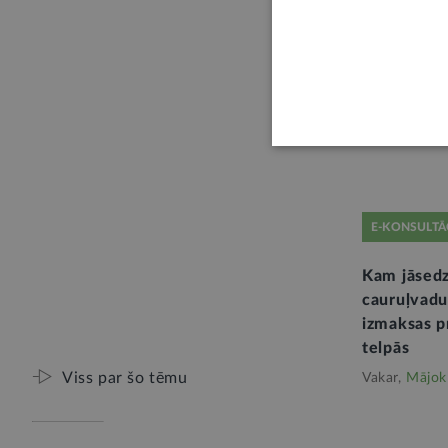
Stājas spē
īpašuma l
Pirms 2 mēn
E-KONSULTĀ
Kam jāsed
cauruļvad
izmaksas p
telpās
Viss par šo tēmu
Vakar,
Mājokl