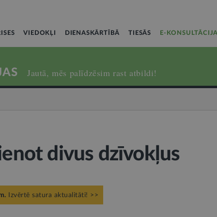
ISES
VIEDOKĻI
DIENASKĀRTĪBĀ
TIESĀS
E-KONSULTĀCIJ
JAS
Jautā, mēs palīdzēsim rast atbildi!
ienot divus dzīvokļus
m.
Izvērtē satura aktualitāti! >>