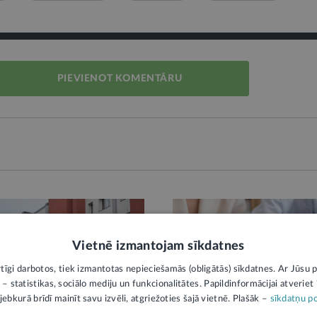
PIEVIENOT KOMENTĀRU
Vietnē izmantojam sīkdatnes
rtīgi darbotos, tiek izmantotas nepieciešamās (obligātās) sīkdatnes. Ar Jūsu p
 – statistikas, sociālo mediju un funkcionalitātes. Papildinformācijai atveriet "
jebkurā brīdī mainīt savu izvēli, atgriežoties šajā vietnē. Plašāk –
sīkdatņu po
KĀ
SKAIDROJUMS