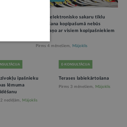
emoties
Jaunu elektronisko sakaru tīklu
ierīkošana kopīpašumā nebūs
jāsaskaņo ar visiem kopīpašniekiem
2
Pirms 4 mēnešiem,
Mājoklis
NSULTĀCIJA
E-KONSULTĀCIJA
zīvokļu īpašnieku
Terases labiekārtošana
bas lēmuma
Pirms 3 mēnešiem,
Mājoklis
rīdēšanu
 2 nedēļām,
Mājoklis