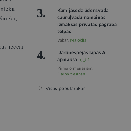
šnieku
3.
Kam jāsedz ūdensvada
šnieki,
cauruļvadu nomaiņas
izmaksas privātās pagraba
telpās
Vakar,
Mājoklis
as ieceri
4.
Darbnespējas lapas A
apmaksa
1
Pirms 6 mēnešiem,
Darba tiesības
Visas populārākās