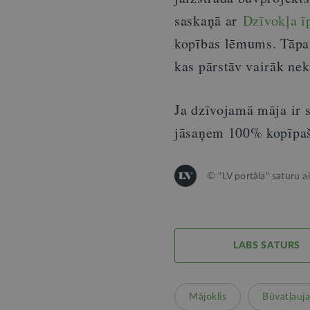
saskaņā ar
Dzīvokļa ī
kopības lēmums. Tāpat 
kas pārstāv vairāk ne
Ja dzīvojamā māja ir 
jāsaņem 100% kopīpaš
© "LV portāla" saturu a
LABS SATURS
Mājoklis
Būvatļauja