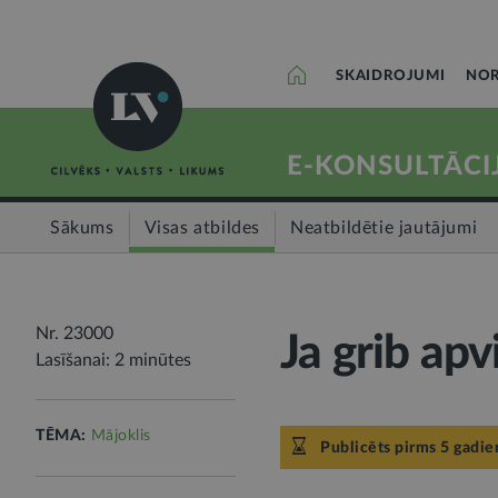
SKAIDROJUMI
NOR
E-KONSULTĀCI
Sākums
Visas atbildes
Neatbildētie jautājumi
Nr. 23000
Ja grib apv
Lasīšanai: 2 minūtes
TĒMA:
Mājoklis
Publicēts pirms 5 gadie