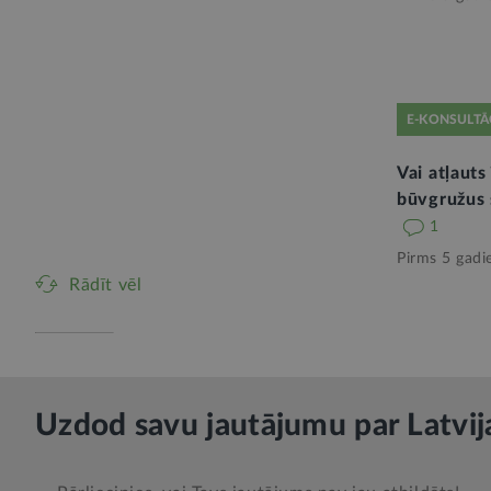
E-KONSULTĀ
Vai atļauts 
būvgružus s
1
Pirms 5 gadi
Rādīt vēl
Uzdod savu jautājumu par Latvij