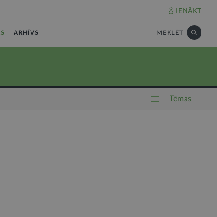
IENĀKT
AS
ARHĪVS
MEKLĒT
Tēmas