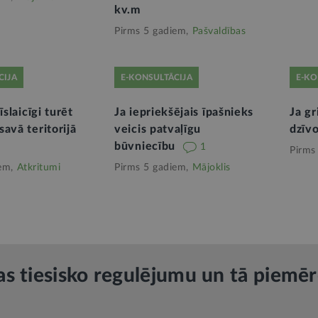
kv.m
Pirms 5 gadiem,
Pašvaldības
CIJA
E-KONSULTĀCIJA
E-KO
īslaicīgi turēt
Ja iepriekšējais īpašnieks
Ja gr
avā teritorijā
veicis patvaļīgu
dzīv
būvniecību
1
Pirms
em,
Atkritumi
Pirms 5 gadiem,
Mājoklis
as tiesisko regulējumu un tā piemē