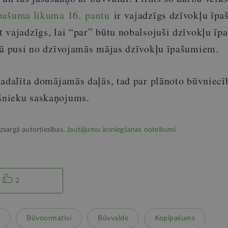
pašuma likuma 16. pantu
ir vajadzīgs dzīvokļu īpa
vajadzīgs, lai “par” būtu nobalsojuši dzīvokļu īpa
kā pusi no dzīvojamās mājas dzīvokļu īpašumiem.
sadalīta domājamās daļās, tad par plānoto būvniecīb
nieku saskaņojums.
izsargā autortiesības.
Jautājumu iesniegšanas noteikumi
2
Būvnormatīvi
Būvvalde
Kopīpašums