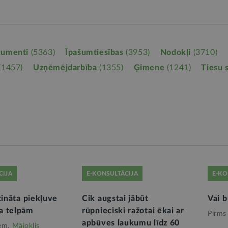
kumenti
(5363)
Īpašumtiesības
(3953)
Nodokļi
(3710)
(1457)
Uzņēmējdarbība
(1355)
Ģimene
(1241)
Tiesu 
CIJA
E-KONSULTĀCIJA
E-KO
tināta piekļuve
Cik augstai jābūt
Vai b
a telpām
rūpnieciski ražotai ēkai ar
Pirms
apbūves laukumu līdz 60
em,
Mājoklis