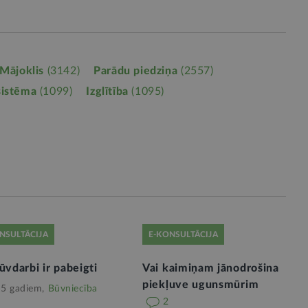
Mājoklis
(3142)
Parādu piedziņa
(2557)
sistēma
(1099)
Izglītība
(1095)
NSULTĀCIJA
E-KONSULTĀCIJA
ūvdarbi ir pabeigti
Vai kaimiņam jānodrošina
piekļuve ugunsmūrim
 5 gadiem,
Būvniecība
2