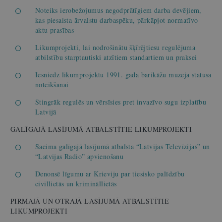
Noteiks ierobežojumus negodprātīgiem darba devējiem,
kas piesaista ārvalstu darbaspēku, pārkāpjot normatīvo
aktu prasības
Likumprojekti, lai nodrošinātu šķīrējtiesu regulējuma
atbilstību starptautiski atzītiem standartiem un praksei
Iesniedz likumprojektu 1991. gada barikāžu muzeja statusa
noteikšanai
Stingrāk regulēs un vērsīsies pret invazīvo sugu izplatību
Latvijā
GALĪGAJĀ LASĪJUMĀ ATBALSTĪTIE LIKUMPROJEKTI
Saeima galīgajā lasījumā atbalsta “Latvijas Televīzijas” un
“Latvijas Radio” apvienošanu
Denonsē līgumu ar Krieviju par tiesisko palīdzību
civillietās un krimināllietās
PIRMAJĀ UN OTRAJĀ LASĪJUMĀ ATBALSTĪTIE
LIKUMPROJEKTI