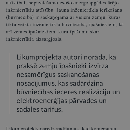
attīstībai, nepieciešamo esošo energoapgādes ārējo
inženiertīklu attīstību. Jauna inženiertīkla ierīkošana
(būvniecība) ir saskaņojama ar visiem zemju, kurās
tiktu veikta inženiertīkla būvniecība, īpašniekiem, kā
arī zemes īpašniekiem, kuru īpašumu skar
inženiertīkla aizsargjosla.
Likumprojekta autori norāda, ka
praksē zemju īpašnieki izvirza
nesamērīgus saskaņošanas
nosacījumus, kas sadārdzina
būvniecības ieceres realizāciju un
elektroenerģijas pārvades un
sadales tarifus.
Likumprojekts paredz gadījumus, kad komersanta