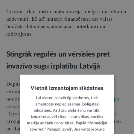
Likumā tiktu nostiprināts muzeja mērķis, darbība un
uzdevumi, kā arī muzeja finansēšana un valsts
budžeta dotācijas saņemšanas noteikumi un
izlietojums.
Stingrāk regulēs un vērsīsies pret
invazīvo sugu izplatību Latvijā
Deputāti lēma izskatīšanai Tautsaimniecības,
Vietnē izmantojam sīkdatnes
agrārās, vides un reģionālās politikas komisijai
nodot likumprojektu
“Grozījumi Sugu un biotopu
Lai vietne pilnvērtīgi darbotos, tiek
aizsardzības likumā”,
kā arī likumprojektu
izmantotas nepieciešamās (obligātās)
sīkdatnes. Ar Jūsu piekrišanu var tikt
“Grozījumi Augu aizsardzības likumā".
Ar šiem
izmantotas vēl citas – statistikas, sociālo
grozījumiem iecerēts regulēt invazīvo sugu – augu
mediju un funkcionalitātes. Papildinformācijai
un dzīvnieku, tostarp Spānijas kailgliemeža –
atveriet "Pielāgot izvēli". Jūs varat jebkurā