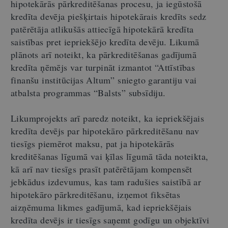
hipotekārās pārkreditēšanas procesu, ja iegūstošā
kredīta devēja piešķirtais hipotekārais kredīts sedz
patērētāja atlikušās attiecīgā hipotekārā kredīta
saistības pret iepriekšējo kredīta devēju. Likumā
plānots arī noteikt, ka pārkreditēšanas gadījumā
kredīta ņēmējs var turpināt izmantot “Attīstības
finanšu institūcijas Altum” sniegto garantiju vai
atbalsta programmas “Balsts” subsīdiju.
Likumprojekts arī paredz noteikt, ka iepriekšējais
kredīta devējs par hipotekāro pārkreditēšanu nav
tiesīgs piemērot maksu, pat ja hipotekārās
kreditēšanas līgumā vai ķīlas līgumā tāda noteikta,
kā arī nav tiesīgs prasīt patērētājam kompensēt
jebkādus izdevumus, kas tam radušies saistībā ar
hipotekāro pārkreditēšanu, izņemot fiksētas
aizņēmuma likmes gadījumā, kad iepriekšējais
kredīta devējs ir tiesīgs saņemt godīgu un objektīvi