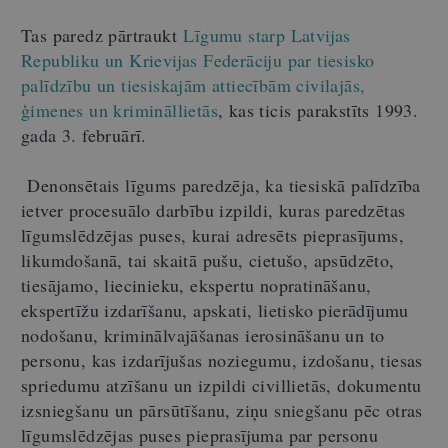
Tas paredz pārtraukt
Līgumu starp Latvijas
Republiku un Krievijas Federāciju par tiesisko
palīdzību un tiesiskajām attiecībām civilajās,
ģimenes un krimināllietās
, kas ticis parakstīts 1993.
gada 3. februārī.
Denonsētais līgums paredzēja, ka tiesiskā palīdzība
ietver procesuālo darbību izpildi, kuras paredzētas
līgumslēdzējas puses, kurai adresēts pieprasījums,
likumdošanā, tai skaitā pušu, cietušo, apsūdzēto,
tiesājamo, liecinieku, ekspertu nopratināšanu,
ekspertīžu izdarīšanu, apskati, lietisko pierādījumu
nodošanu, kriminālvajāšanas ierosināšanu un to
personu, kas izdarījušas noziegumu, izdošanu, tiesas
spriedumu atzīšanu un izpildi civillietās, dokumentu
izsniegšanu un pārsūtīšanu, ziņu sniegšanu pēc otras
līgumslēdzējas puses pieprasījuma par personu