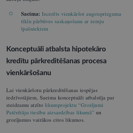
Saeima:
Iecerēts vienkāršot augstsprieguma
tīklu pārbūves saskaņošanu ar zemju
īpašniekiem
Konceptuāli atbalsta hipotekāro
kredītu pārkreditēšanas procesa
vienkāršošanu
Lai vienkāršotu pārkreditēšanas iespējas
iedzīvotājiem, Saeima konceptuāli atbalstīja par
steidzamu atzīto
likumprojektu “Grozījumi
Patērētāju tiesību aizsardzības likumā”
un
grozījumus vairākos citos likumos.