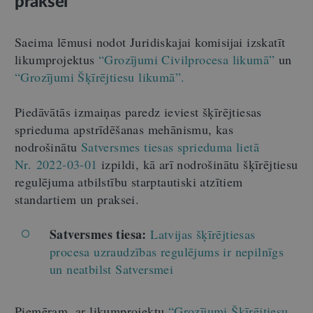
praksei
Saeima lēmusi nodot Juridiskajai komisijai izskatīt
likumprojektus
“Grozījumi Civilprocesa likumā”
un
“Grozījumi Šķīrējtiesu likumā”.
Piedāvātās izmaiņas paredz ieviest šķīrējtiesas
sprieduma apstrīdēšanas mehānismu, kas
nodrošinātu
Satversmes tiesas sprieduma lietā
Nr. 2022-03-01
izpildi, kā arī nodrošinātu šķīrējtiesu
regulējuma atbilstību starptautiski atzītiem
standartiem un praksei.
Satversmes tiesa:
Latvijas šķīrējtiesas
procesa uzraudzības regulējums ir nepilnīgs
un neatbilst Satversmei
Piemēram, ar likumprojektu
“Grozījumi Šķīrējtiesu