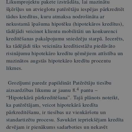
Likumprojektu pakete izstrādāta, lai mazinātu
šķēršļus un atvieglotu patērētāju iespējas pārkreditēt
tādus kredītus, kuru atmaksa nodrošināta ar
nekustamā īpašuma hipotēku (hipotekāros kredītus),
tādējādi veicinot klientu mobilitāti un konkurenci
kreditēšanas pakalpojumu sniedzēju starpā. Iecerēts,
ka tādējādi tiks veicināta kredītiestāžu piedāvāto
risinājumu hipotekāro kredītu ņēmējiem attīstība un
mazinātos augstās hipotekāro kredītu procentu
likmes.
Grozījumi paredz papildināt Patērētāju tiesību
4
aizsardzības likumu ar jaunu 8.
pantu –
“Hipotekārā pārkreditēšana”. Tajā plānots noteikt,
ka patērētājam, veicot hipotekārā kredīta
pārkreditēšanu, ir tiesības uz vienkāršotu un
standartizētu procesu. Savukārt iepriekšējam kredīta
devējam ir pienākums sadarboties un nekavēt