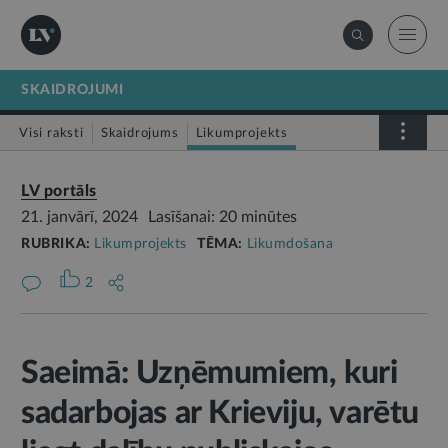
SKAIDROJUMI
Visi raksti
Skaidrojums
Likumprojekts
Stājas spēkā
Infografika
LV portāls
21. janvārī, 2024
Lasīšanai: 20 minūtes
RUBRIKA:
Likumprojekts
TĒMA:
Likumdošana
2
Saeimā: Uzņēmumiem, kuri
sadarbojas ar Krieviju, varētu