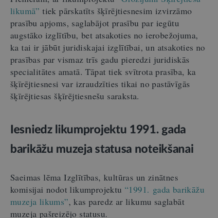
likumā”
tiek pārskatīts šķīrējtiesnesim izvirzāmo
prasību apjoms, saglabājot prasību par iegūtu
augstāko izglītību, bet atsakoties no ierobežojuma,
ka tai ir jābūt juridiskajai izglītībai, un atsakoties no
prasības par vismaz trīs gadu pieredzi juridiskās
specialitātes amatā. Tāpat tiek svītrota prasība, ka
šķīrējtiesnesi var izraudzīties tikai no pastāvīgās
šķīrējtiesas šķīrējtiesnešu saraksta.
Iesniedz likumprojektu 1991. gada
barikāžu muzeja statusa noteikšanai
Saeimas lēma Izglītības, kultūras un zinātnes
komisijai nodot likumprojektu
“1991. gada barikāžu
muzeja likums”
, kas paredz ar likumu saglabāt
muzeja pašreizējo statusu.