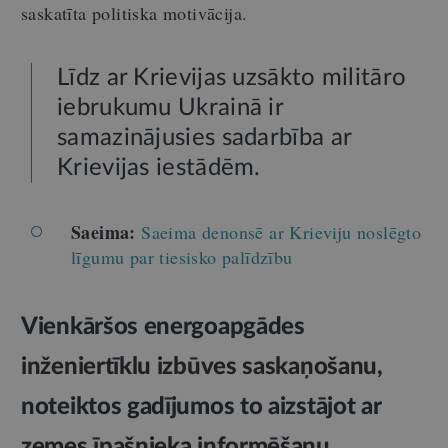
saskatīta politiska motivācija.
Līdz ar Krievijas uzsākto militāro
iebrukumu Ukrainā ir
samazinājusies sadarbība ar
Krievijas iestādēm.
Saeima:
Saeima denonsē ar Krieviju noslēgto
līgumu par tiesisko palīdzību
Vienkāršos energoapgādes
inženiertīklu izbūves saskaņošanu,
noteiktos gadījumos to aizstājot ar
zemes īpašnieka informēšanu