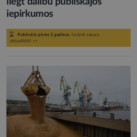
liegt dalību publiskajos
iepirkumos
Publicēts pirms 2 gadiem.
Izvērtē satura
aktualitāti! >>