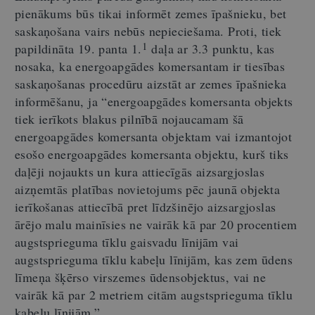
pienākums būs tikai informēt zemes īpašnieku, bet
saskaņošana vairs nebūs nepieciešama. Proti, tiek
1
papildināta 19. panta 1.
daļa ar 3.3 punktu, kas
nosaka, ka energoapgādes komersantam ir tiesības
saskaņošanas procedūru aizstāt ar zemes īpašnieka
informēšanu, ja “energoapgādes komersanta objekts
tiek ierīkots blakus pilnībā nojaucamam šā
energoapgādes komersanta objektam vai izmantojot
esošo energoapgādes komersanta objektu, kurš tiks
daļēji nojaukts un kura attiecīgās aizsargjoslas
aizņemtās platības novietojums pēc jaunā objekta
ierīkošanas attiecībā pret līdzšinējo aizsargjoslas
ārējo malu mainīsies ne vairāk kā par 20 procentiem
augstsprieguma tīklu gaisvadu līnijām vai
augstsprieguma tīklu kabeļu līnijām, kas zem ūdens
līmeņa šķērso virszemes ūdensobjektus, vai ne
vairāk kā par 2 metriem citām augstsprieguma tīklu
kabeļu līnijām.”