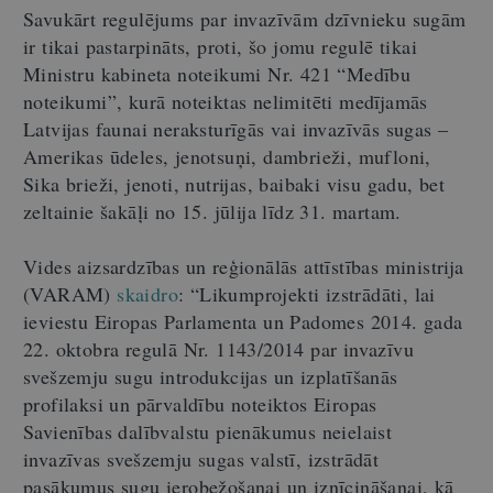
Savukārt regulējums par invazīvām dzīvnieku sugām
ir tikai pastarpināts, proti, šo jomu regulē tikai
Ministru kabineta noteikumi Nr. 421 “Medību
noteikumi”, kurā noteiktas nelimitēti medījamās
Latvijas faunai neraksturīgās vai invazīvās sugas –
Amerikas ūdeles, jenotsuņi, dambrieži, mufloni,
Sika brieži, jenoti, nutrijas, baibaki visu gadu, bet
zeltainie šakāļi no 15. jūlija līdz 31. martam.
Vides aizsardzības un reģionālās attīstības ministrija
(VARAM)
skaidro
: “Likumprojekti izstrādāti, lai
ieviestu Eiropas Parlamenta un Padomes 2014. gada
22. oktobra regulā Nr. 1143/2014 par invazīvu
svešzemju sugu introdukcijas un izplatīšanās
profilaksi un pārvaldību noteiktos Eiropas
Savienības dalībvalstu pienākumus neielaist
invazīvas svešzemju sugas valstī, izstrādāt
pasākumus sugu ierobežošanai un iznīcināšanai, kā