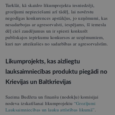
Turklāt, kā skaidro likumprojekta iesniedzēji,
grozījumi nepieciešami arī tādēļ, lai novērstu
negodīgas konkurences apstākļus, jo uzņēmumi, kas
nesadarbojas ar agresorvalsti, iespējams, šī iemesla
dēļ cieš zaudējumus un ir spiesti konkurēt
publiskajos iepirkumu konkursos ar uzņēmumiem,
kuri nav atteikušies no sadarbības ar agresorvalstīm.
Likumprojekts, kas aizliegtu
lauksaimniecības produktu
piegādi no
Krievijas un Baltkrievijas
Saeima Budžeta un finanšu (nodokļu) komisijai
nodeva izskatīšanai likumprojektu
“Grozījumi
Lauksaimniecības un lauku attīstības likumā”
.