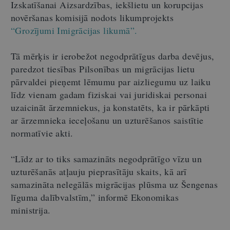
Izskatīšanai Aizsardzības, iekšlietu un korupcijas
novēršanas komisijā nodots likumprojekts
“Grozījumi Imigrācijas likumā”.
Tā mērķis ir ierobežot negodprātīgus darba devējus,
paredzot tiesības Pilsonības un migrācijas lietu
pārvaldei pieņemt lēmumu par aizliegumu uz laiku
līdz vienam gadam fiziskai vai juridiskai personai
uzaicināt ārzemniekus, ja konstatēts, ka ir pārkāpti
ar ārzemnieka ieceļošanu un uzturēšanos saistītie
normatīvie akti.
“Līdz ar to tiks samazināts negodprātīgo vīzu un
uzturēšanās atļauju pieprasītāju skaits, kā arī
samazināta nelegālās migrācijas plūsma uz Šengenas
līguma dalībvalstīm,” informē Ekonomikas
ministrija.