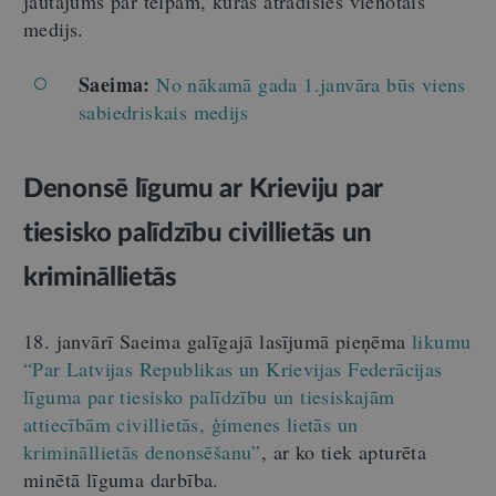
jautājums par telpām, kurās atradīsies vienotais
medijs.
Saeima:
No nākamā gada 1.janvāra būs viens
sabiedriskais medijs
Denonsē līgumu ar Krieviju par
tiesisko palīdzību civillietās un
krimināllietās
18. janvārī Saeima galīgajā lasījumā pieņēma
likumu
“Par Latvijas Republikas un Krievijas Federācijas
līguma par tiesisko palīdzību un tiesiskajām
attiecībām civillietās, ģimenes lietās un
krimināllietās denonsēšanu”
, ar ko tiek apturēta
minētā līguma darbība.