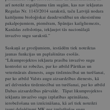
arī noteikt regulējumu tām sugām, kas nav iekļautas
Regulas Nr. 1143/2014 sarakstā, taču Latvijā nodara
kaitējumu bioloģiskai daudzveidībai un ekosistēmu
pakalpojumiem, piemēram, Spānijas kailgliemezis,
Kanādas zeltslotiņa, iekļaujot tās nacionālajā
invazīvo sugu sarakstā.”
Saskaņā ar grozījumiem, iestādēm tiek noteiktas
jaunas funkcijas un paplašinātas esošās.
“Likumprojektos iekļauta prasība invazīvo sugu
kontrolei uz robežas, par ko atbild Pārtikas un
veterinārais dienests, augu tirdzniecībai un turēšanai,
par ko atbild Valsts augu aizsardzības dienests, kā
arī dzīvnieku tirdzniecībai un turēšanai, par ko atbild
Dabas aizsardzības pārvalde. Tāpat likumprojektos
iekļauta invazīvo sugu izplatības apzināšana,
ierobežošana un iznīcināšana, kā arī tiek noteikti
jauni deleģējumi MK par izplatījušos sugu