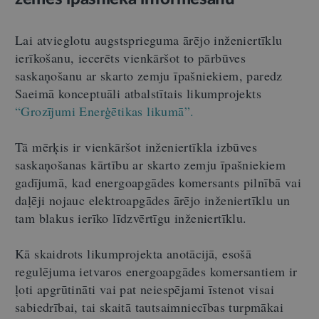
Lai atvieglotu augstsprieguma ārējo inženiertīklu
ierīkošanu, iecerēts vienkāršot to pārbūves
saskaņošanu ar skarto zemju īpašniekiem, paredz
Saeimā konceptuāli atbalstītais likumprojekts
“Grozījumi Enerģētikas likumā”.
Tā mērķis ir vienkāršot inženiertīkla izbūves
saskaņošanas kārtību ar skarto zemju īpašniekiem
gadījumā, kad energoapgādes komersants pilnībā vai
daļēji nojauc elektroapgādes ārējo inženiertīklu un
tam blakus ierīko līdzvērtīgu inženiertīklu.
Kā skaidrots likumprojekta anotācijā, esošā
regulējuma ietvaros energoapgādes komersantiem ir
ļoti apgrūtināti vai pat neiespējami īstenot visai
sabiedrībai, tai skaitā tautsaimniecības turpmākai