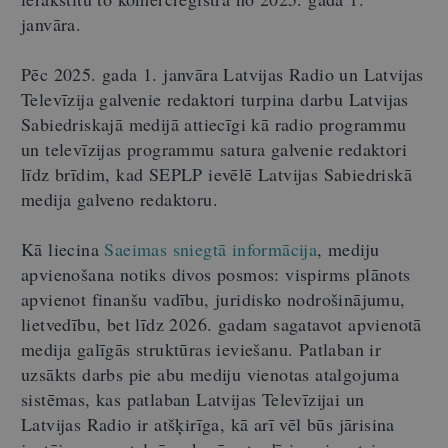
janvāra.
Pēc 2025. gada 1. janvāra Latvijas Radio un Latvijas
Televīzija galvenie redaktori turpina darbu Latvijas
Sabiedriskajā medijā attiecīgi kā radio programmu
un televīzijas programmu satura galvenie redaktori
līdz brīdim, kad SEPLP ievēlē Latvijas Sabiedriskā
medija galveno redaktoru.
Kā liecina
Saeimas sniegtā informācija
, mediju
apvienošana notiks divos posmos: vispirms plānots
apvienot finanšu vadību, juridisko nodrošinājumu,
lietvedību, bet līdz 2026. gadam sagatavot apvienotā
medija galīgās struktūras ieviešanu. Patlaban ir
uzsākts darbs pie abu mediju vienotas atalgojuma
sistēmas, kas patlaban Latvijas Televīzijai un
Latvijas Radio ir atšķirīga, kā arī vēl būs jārisina