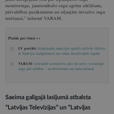
monitoringu, jaunienākušo sugu agrīnu atklāšanu,
pārvaldības pasākumiem un atļaujām invazīvo sugu
turēšanai,” informē VARAM.
Plašāk par tēmu >>
LV portāls:
Iespējamās sankcijas spiedīs aktīvāk cīnīties
ar Spānijas kailgliemezi un citām invazīvajām sugām
VARAM:
Izstrādāti normatīvie akti invazīvo svešzemju
sugu pārvaldībai – ierobežošanai un iznīcināšanai
Saeima galīgajā lasījumā atbalsta
“Latvijas Televīzijas” un “Latvijas