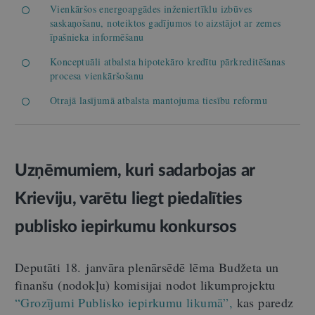
Vienkāršos energoapgādes inženiertīklu izbūves
saskaņošanu, noteiktos gadījumos to aizstājot ar zemes
īpašnieka informēšanu
Konceptuāli atbalsta hipotekāro kredītu pārkreditēšanas
procesa vienkāršošanu
Otrajā lasījumā atbalsta mantojuma tiesību reformu
Uzņēmumiem, kuri sadarbojas ar
Krieviju, varētu liegt piedalīties
publisko iepirkumu konkursos
Deputāti 18. janvāra plenārsēdē lēma Budžeta un
finanšu (nodokļu) komisijai nodot likumprojektu
“Grozījumi Publisko iepirkumu likumā”,
kas paredz