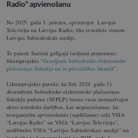
Radio” apvienošanu
No 2025. gada 1. janvāra, apvienojot Latvijas
Televīziju un Latvijas Radio, tiks izveidots vienots
Latvijas Sabiedriskais medijs.
To paredz Saeimā galīgajā lasījumā pieņemtais
likumprojekts
“Grozījumi Sabiedrisko elektronisko
plašsaziņas līdzekļu un to pārvaldības likumā”.
Likumprojekts paredz, ka līdz 2024. gada 31.
decembrim Sabiedrisko elektronisko plašsaziņas
līdzekļu padome (SEPLP) īsteno visas normatīvajos
aktos noteiktās darbības, kas nepieciešamas, lai
reorganizētu apvienošanās (saplūšanas) ceļā VSIA
“Latvijas Radio” un VSIA “Latvijas Televīzija”,
nodibinātu VSIA “Latvijas Sabiedriskais medijs” un
ierakstītu to komercreģistrā no 2025. gada 1.