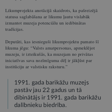
Likumprojekta anotācijā skaidrots, ka pašreizējā
statusa saglabāšana ar likumu ļautu vislabāk
izmantot muzeja potenciālu un iedibinātas
tradīcijas.
Deputāti, kas iesnieguši likumprojektu pamato šī
likuma jēgu: “Valsts amatpersonas, apmeklējot
muzeju, ir izteikušās, ka muzejam no privātas
iniciatīvas sava nozīmīguma dēļ ir jākļūst par
institūciju ar valstisku raksturu.”
1991. gada barikāžu muzejs
pastāv jau 22 gadus un tā
dibinātājs ir 1991. gada barikāžu
dalībnieku biedrība.