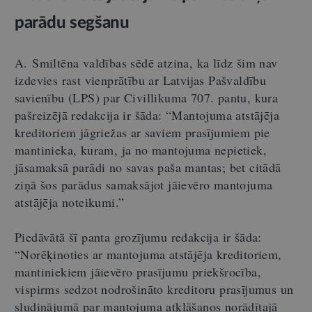
parādu segšanu
A. Smiltēna valdības sēdē atzina, ka līdz šim nav
izdevies rast vienprātību ar Latvijas Pašvaldību
savienību (LPS) par Civillikuma 707. pantu, kura
pašreizējā redakcija ir šāda: “Mantojuma atstājēja
kreditoriem jāgriežas ar saviem prasījumiem pie
mantinieka, kuram, ja no mantojuma nepietiek,
jāsamaksā parādi no savas paša mantas; bet citādā
ziņā šos parādus samaksājot jāievēro mantojuma
atstājēja noteikumi.”
Piedāvātā šī panta grozījumu redakcija ir šāda:
“Norēķinoties ar mantojuma atstājēja kreditoriem,
mantiniekiem jāievēro prasījumu priekšrocība,
vispirms sedzot nodrošināto kreditoru prasījumus un
sludinājumā par mantojuma atklāšanos norādītajā