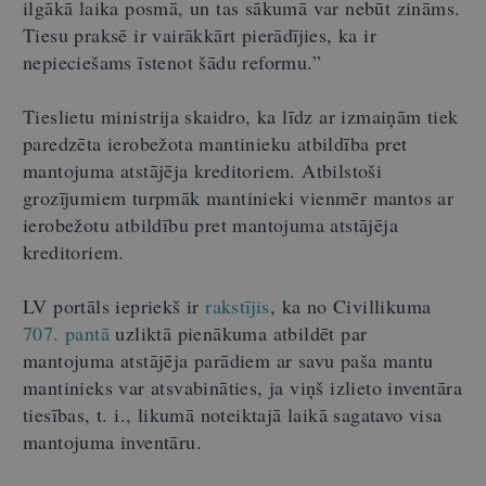
ilgākā laika posmā, un tas sākumā var nebūt zināms.
Tiesu praksē ir vairākkārt pierādījies, ka ir
nepieciešams īstenot šādu reformu.”
Tieslietu ministrija skaidro, ka līdz ar izmaiņām tiek
paredzēta ierobežota mantinieku atbildība pret
mantojuma atstājēja kreditoriem. Atbilstoši
grozījumiem turpmāk mantinieki vienmēr mantos ar
ierobežotu atbildību pret mantojuma atstājēja
kreditoriem.
LV portāls iepriekš ir
rakstījis
, ka no Civillikuma
707. pantā
uzliktā pienākuma atbildēt par
mantojuma atstājēja parādiem ar savu paša mantu
mantinieks var atsvabināties, ja viņš izlieto inventāra
tiesības, t. i., likumā noteiktajā laikā sagatavo visa
mantojuma inventāru.