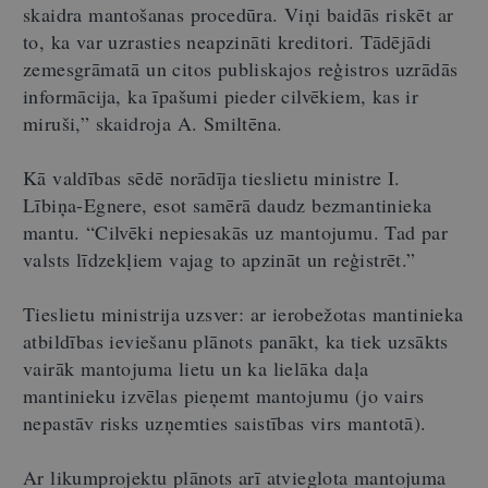
skaidra mantošanas procedūra. Viņi baidās riskēt ar
to, ka var uzrasties neapzināti kreditori. Tādējādi
zemesgrāmatā un citos publiskajos reģistros uzrādās
informācija, ka īpašumi pieder cilvēkiem, kas ir
miruši,” skaidroja A. Smiltēna.
Kā valdības sēdē norādīja tieslietu ministre I.
Lībiņa-Egnere, esot samērā daudz bezmantinieka
mantu. “Cilvēki nepiesakās uz mantojumu. Tad par
valsts līdzekļiem vajag to apzināt un reģistrēt.”
Tieslietu ministrija uzsver: ar ierobežotas mantinieka
atbildības ieviešanu plānots panākt, ka tiek uzsākts
vairāk mantojuma lietu un ka lielāka daļa
mantinieku izvēlas pieņemt mantojumu (jo vairs
nepastāv risks uzņemties saistības virs mantotā).
Ar likumprojektu plānots arī atvieglota mantojuma