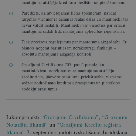
mantojuma atstājēja kreditoru tiesībām un pienākumiem.
Paredzēts, ka atvietojamas lietas (piemēram, nauda)
turpmāk vienmēr ir dalāmas reālās daļās un mantinieki tās
nevar valdīt nedalīti. Mantinieki var vienoties par citādu
mantojuma sadali līdz mantojuma apliecības izņemšanai.
Tiek precizēts regulējumus par mantojuma aizgādnību. Ir
plānots noņemt bāriņtiesām neraksturīgu funkciju –
absolūtu mantojuma aizgādņa kontroli.
Grozījumi Civillikuma 707. pantā paredz, ka
mantiniekiem, norēķinoties ar mantojuma atstājēja
kreditoriem, jāievēro prasījumu priekšrocība, vispirms
sedzot nodrošināto kreditoru prasījumus un pieteiktos
nodokļu prasījumus.
Likumprojekti
“Grozījumi Civillikumā”
,
“Grozījumi
Notariāta likumā”
un
“Grozījumi Kredītu reģistra
likumā”
7. septembrī nodoti izskatīšanai Juridiskajā