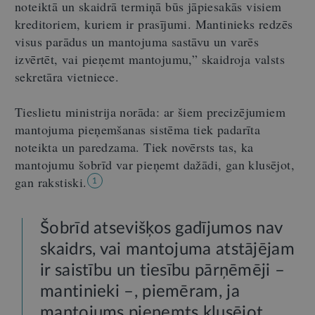
noteiktā un skaidrā termiņā būs jāpiesakās visiem
kreditoriem, kuriem ir prasījumi. Mantinieks redzēs
visus parādus un mantojuma sastāvu un varēs
izvērtēt, vai pieņemt mantojumu,” skaidroja valsts
sekretāra vietniece.
Tieslietu ministrija norāda: ar šiem precizējumiem
mantojuma pieņemšanas sistēma tiek padarīta
noteikta un paredzama. Tiek novērsts tas, ka
mantojumu šobrīd var pieņemt dažādi, gan klusējot,
gan rakstiski.
1
Šobrīd atsevišķos gadījumos nav
skaidrs, vai mantojuma atstājējam
ir saistību un tiesību pārņēmēji –
mantinieki –, piemēram, ja
mantojums pieņemts klusējot.