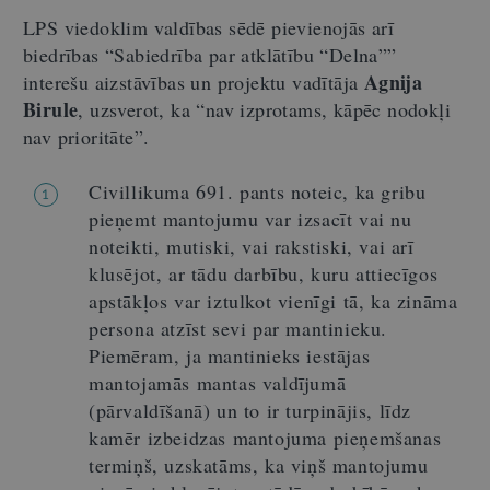
LPS viedoklim valdības sēdē pievienojās arī
biedrības “Sabiedrība par atklātību “Delna””
Agnija
interešu aizstāvības un projektu vadītāja
Birule
, uzsverot, ka “nav izprotams, kāpēc nodokļi
nav prioritāte”.
Civillikuma 691. pants noteic, ka gribu
1
pieņemt mantojumu var izsacīt vai nu
noteikti, mutiski, vai rakstiski, vai arī
klusējot, ar tādu darbību, kuru attiecīgos
apstākļos var iztulkot vienīgi tā, ka zināma
persona atzīst sevi par mantinieku.
Piemēram, ja mantinieks iestājas
mantojamās mantas valdījumā
(pārvaldīšanā) un to ir turpinājis, līdz
kamēr izbeidzas mantojuma pieņemšanas
termiņš, uzskatāms, ka viņš mantojumu