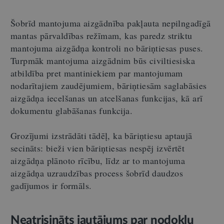
Šobrīd mantojuma aizgādnība pakļauta nepilngadīgā
mantas pārvaldības režīmam, kas paredz striktu
mantojuma aizgādņa kontroli no bāriņtiesas puses.
Turpmāk mantojuma aizgādnim būs civiltiesiska
atbildība pret mantiniekiem par mantojumam
nodarītajiem zaudējumiem, bāriņtiesām saglabāsies
aizgādņa iecelšanas un atcelšanas funkcijas, kā arī
dokumentu glabāšanas funkcija.
Grozījumi izstrādāti tādēļ, ka bāriņtiesu aptaujā
secināts: bieži vien bāriņtiesas nespēj izvērtēt
aizgādņa plānoto rīcību, līdz ar to mantojuma
aizgādņa uzraudzības process šobrīd daudzos
gadījumos ir formāls.
Neatrisināts jautājums par nodokļu