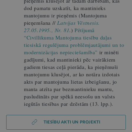
pieņēmis klusējot ar tādām darbībām, kas
dod pamatu uzskatīt, ka mantinieks
mantojumu ir pieņēmis (Mantojuma
pieņemšana //
Latvijas Vēstnesis.
27.05.1995., Nr. 81
.)
Pētījumā
“Civillikuma Mantojuma tiesību daļas
tiesiskā regulējuma problēmjautājumi un to
modernizācijas nepieciešamība”
ir minēti
gadījumi, kad mantinieki pēc vairākiem
gadiem tiesas ceļā pierāda, ka pieņēmuši
mantojumu klusējot, ar ko notāra izdotais
akts par mantojuma lietas izbeigšanu, jo
manta atzīta par bezmantinieku mantu,
pasludināts par spēkā neesošu un valsts
iegūtās tiesības par dzēstām (13. lpp.).
TIESĪBU AKTI UN PROJEKTI