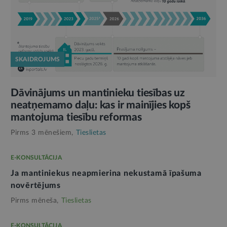
SKAIDROJUMS
Dāvinājums un mantinieku tiesības uz
neatņemamo daļu: kas ir mainījies kopš
mantojuma tiesību reformas
Pirms 3 mēnešiem,
Tieslietas
E-KONSULTĀCIJA
Ja mantiniekus neapmierina nekustamā īpašuma
novērtējums
Pirms mēneša,
Tieslietas
E-KONSULTĀCIJA