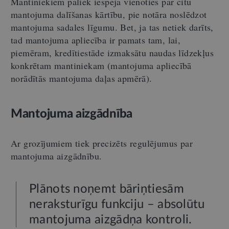
Mantiniekiem paliek iespēja vienoties par citu
mantojuma dalīšanas kārtību, pie notāra noslēdzot
mantojuma sadales līgumu. Bet, ja tas netiek darīts,
tad mantojuma apliecība ir pamats tam, lai,
piemēram, kredītiestāde izmaksātu naudas līdzekļus
konkrētam mantiniekam (mantojuma apliecībā
norādītās mantojuma daļas apmērā).
Mantojuma aizgādnība
Ar grozījumiem tiek precizēts regulējumus par
mantojuma aizgādnību.
Plānots noņemt bāriņtiesām
neraksturīgu funkciju – absolūtu
mantojuma aizgādņa kontroli.