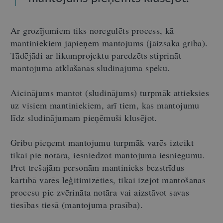
Ar grozījumiem tiks noregulēts process, kā
mantiniekiem jāpieņem mantojums (jāizsaka griba).
Tādējādi ar likumprojektu paredzēts stiprināt
mantojuma atklāšanās sludinājuma spēku.
Aicinājums mantot (sludinājums) turpmāk attieksies
uz visiem mantiniekiem, arī tiem, kas mantojumu
līdz sludinājumam pieņēmuši klusējot.
Gribu pieņemt mantojumu turpmāk varēs izteikt
tikai pie notāra, iesniedzot mantojuma iesniegumu.
Pret trešajām personām mantinieks bezstrīdus
kārtībā varēs leģitimizēties, tikai izejot mantošanas
procesu pie zvērināta notāra vai aizstāvot savas
tiesības tiesā (mantojuma prasība).