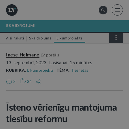
SKAIDROJUMI
Visi raksti
Skaidrojums
Likumprojekts
Stājas spēkā
Infografika
Inese Helmane
LV portāls
13. septembrī, 2023
Lasīšanai: 15 minūtes
RUBRIKA:
Likumprojekts
TĒMA:
Tieslietas
3
34
Īsteno vērienīgu mantojuma
tiesību reformu