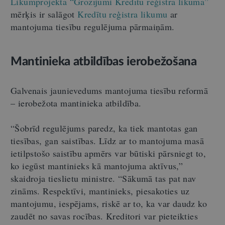
Likumprojekta “Grozījumi Kredītu reģistra likumā”
mērķis ir salāgot
Kredītu reģistra likumu
ar
mantojuma tiesību regulējuma pārmaiņām.
Mantinieka atbildības ierobežošana
Galvenais jaunievedums mantojuma tiesību reformā
– ierobežota mantinieka atbildība.
“Šobrīd regulējums paredz, ka tiek mantotas gan
tiesības, gan saistības. Līdz ar to mantojuma masā
ietilpstošo saistību apmērs var būtiski pārsniegt to,
ko iegūst mantinieks kā mantojuma aktīvus,”
skaidroja tieslietu ministre. “Sākumā tas pat nav
zināms. Respektīvi, mantinieks, piesakoties uz
mantojumu, iespējams, riskē ar to, ka var daudz ko
zaudēt no savas rocības. Kreditori var pieteikties