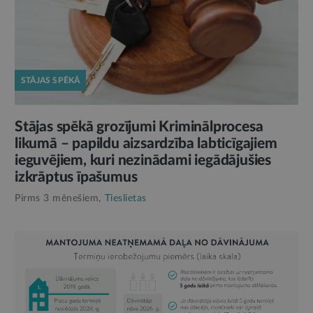
STĀJAS SPĒKĀ
Stājas spēkā grozījumi Kriminālprocesa
likumā – papildu aizsardzība labticīgajiem
ieguvējiem, kuri nezinādami iegādājušies
izkrāptus īpašumus
Pirms 3 mēnešiem,
Tieslietas