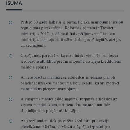
ĪSUMĀ
Pēdējo 30 gadu laikā šī ir pirmā lielākā mantojuma tiesību
regulējuma pārskatīšana. Reformas pamatā ir Tieslietu
ministrijas 2017. gadā pasūtītais pētījums un Tieslietu
ministrijas mantojuma tiesību darba grupā iegūtās atziņas
un secinājumi.
Grozījumos paredzēts, ka mantinieki vienmēr mantos ar
ierobežotu atbildību pret mantojuma atstājēja kreditoriem
mantotā apmērā.
Ar ierobežotas mantinieka atbildības ieviešanu plānots
palielināt uzsākto mantojuma lietu skaitu, kā arī motivēt
mantiniekus pieņemt mantojumu.
Aicinājums mantot (sludinājums) turpmāk attieksies uz
visiem mantiniekiem, arī tiem, kas mantojumu līdz
sludinājumam pieņēmuši klusējot.
Ar grozījumiem tiek precizēta kreditoru pretenziju
pieteikšanas kārtība, novēršot atšķirīgu izpratni par