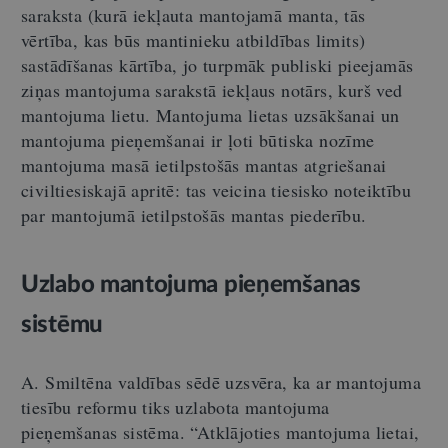
saraksta (kurā iekļauta mantojamā manta, tās
vērtība, kas būs mantinieku atbildības limits)
sastādīšanas kārtība, jo turpmāk publiski pieejamās
ziņas mantojuma sarakstā iekļaus notārs, kurš ved
mantojuma lietu. Mantojuma lietas uzsākšanai un
mantojuma pieņemšanai ir ļoti būtiska nozīme
mantojuma masā ietilpstošās mantas atgriešanai
civiltiesiskajā apritē: tas veicina tiesisko noteiktību
par mantojumā ietilpstošās mantas piederību.
Uzlabo mantojuma pieņemšanas
sistēmu
A. Smiltēna valdības sēdē uzsvēra, ka ar mantojuma
tiesību reformu tiks uzlabota mantojuma
pieņemšanas sistēma. “Atklājoties mantojuma lietai,