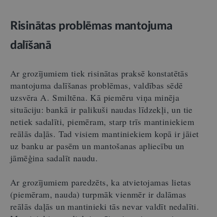
Risinātas problēmas mantojuma
dalīšanā
Ar grozījumiem tiek risinātas praksē konstatētās
mantojuma dalīšanas problēmas, valdības sēdē
uzsvēra A. Smiltēna. Kā piemēru viņa minēja
situāciju: bankā ir palikuši naudas līdzekļi, un tie
netiek sadalīti, piemēram, starp trīs mantiniekiem
reālās daļās. Tad visiem mantiniekiem kopā ir jāiet
uz banku ar pasēm un mantošanas apliecību un
jāmēģina sadalīt naudu.
Ar grozījumiem paredzēts, ka atvietojamas lietas
(piemēram, nauda) turpmāk vienmēr ir dalāmas
reālās daļās un mantinieki tās nevar valdīt nedalīti.