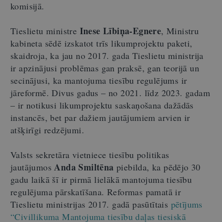
komisijā.
Inese Lībiņa-Egnere
Tieslietu ministre
, Ministru
kabineta sēdē izskatot trīs likumprojektu paketi,
skaidroja, ka jau no 2017. gada Tieslietu ministrija
ir apzinājusi problēmas gan praksē, gan teorijā un
secinājusi, ka mantojuma tiesību regulējums ir
jāreformē. Divus gadus – no 2021. līdz 2023. gadam
– ir notikusi likumprojektu saskaņošana dažādās
instancēs, bet par dažiem jautājumiem arvien ir
atšķirīgi redzējumi.
Valsts sekretāra vietniece tiesību politikas
Anda Smiltēna
jautājumos
piebilda, ka pēdējo 30
gadu laikā šī ir pirmā lielākā mantojuma tiesību
regulējuma pārskatīšana. Reformas pamatā ir
Tieslietu ministrijas 2017. gadā pasūtītais
pētījums
“Civillikuma Mantojuma tiesību daļas tiesiskā