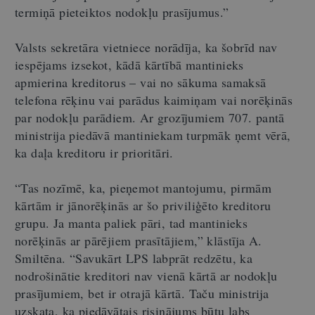
termiņā pieteiktos nodokļu prasījumus.”
Valsts sekretāra vietniece norādīja, ka šobrīd nav
iespējams izsekot, kādā kārtībā mantinieks
apmierina kreditorus – vai no sākuma samaksā
telefona rēķinu vai parādus kaimiņam vai norēķinās
par nodokļu parādiem. Ar grozījumiem 707. pantā
ministrija piedāvā mantiniekam turpmāk ņemt vērā,
ka daļa kreditoru ir prioritāri.
“Tas nozīmē, ka, pieņemot mantojumu, pirmām
kārtām ir jānorēķinās ar šo priviliģēto kreditoru
grupu. Ja manta paliek pāri, tad mantinieks
norēķinās ar pārējiem prasītājiem,” klāstīja A.
Smiltēna. “Savukārt LPS labprāt redzētu, ka
nodrošinātie kreditori nav vienā kārtā ar nodokļu
prasījumiem, bet ir otrajā kārtā. Taču ministrija
uzskata, ka piedāvātais risinājums būtu labs