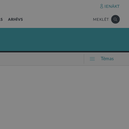
IENĀKT
AS
ARHĪVS
MEKLĒT
Tēmas