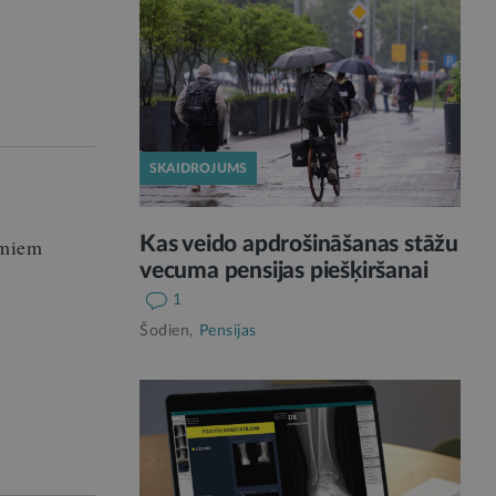
SKAIDROJUMS
Kas veido apdrošināšanas stāžu
umiem
vecuma pensijas piešķiršanai
1
Šodien,
Pensijas