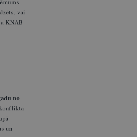
 lēmums
dzēts, vai
āsta KNAB
gadu no
konflikta
apā
us un