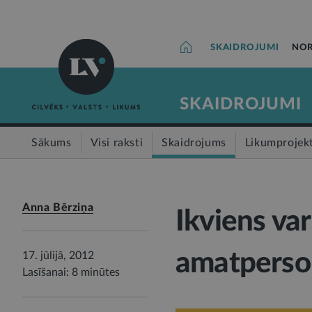
SKAIDROJUMI
NOR
SKAIDROJUMI
Sākums
Visi raksti
Skaidrojums
Likumprojek
Anna Bērziņa
Ikviens va
amatperso
17. jūlijā, 2012
Lasīšanai: 8 minūtes