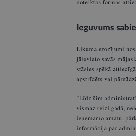
noteiktas formas attie
Ieguvums sabie
Likuma grozījumi nosa
jāievieto savās mājasl
stāsies spēkā attiecīg
apstrīdēts vai pārsūdz
"Līdz šim administra
vismaz reizi gadā, nei
ieņemamo amatu, pārk
informācija par admin