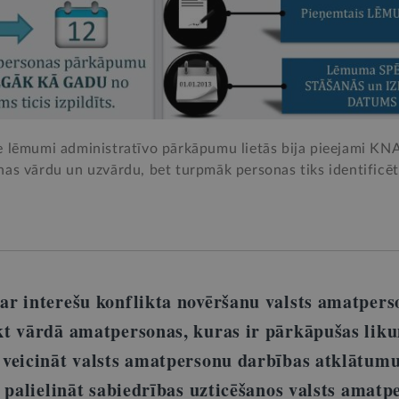
e lēmumi administratīvo pārkāpumu lietās bija pieejami KN
as vārdu un uzvārdu, bet turpmāk personas tiks identificēt
r interešu konflikta novēršanu valsts amatper
kt vārdā amatpersonas, kuras ir pārkāpušas lik
veicināt valsts amatpersonu darbības atklātum
 palielināt sabiedrības uzticēšanos valsts amatp