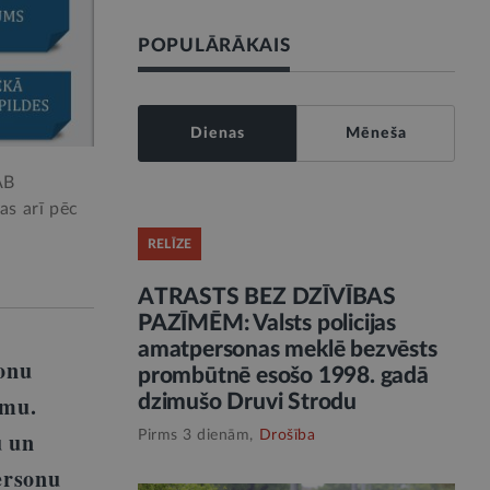
POPULĀRĀKAIS
Dienas
Mēneša
AB
as arī pēc
RELĪZE
ATRASTS BEZ DZĪVĪBAS
PAZĪMĒM: Valsts policijas
amatpersonas meklē bezvēsts
sonu
prombūtnē esošo 1998. gadā
dzimušo Druvi Strodu
umu.
u un
Pirms 3 dienām,
Drošība
ersonu