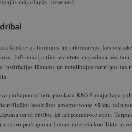
cīgajās mājaslapās internetā.
drībai
ka konkrētus termiņus un informāciju, kas iestād
apās. Informācija tiks ievietota mājaslapā pēc tam,
ās institūcijas lēmums un noteiktajos termiņos tas n
ēts.
tīvo pārkāpumu lietu pārskatu KNAB mājaslapā pub
dentificējot konkrētas amatpersonas vārdu, taču no
āpumu un tā būtību, kā arī piemēroto sodu. Turpm
istratīvo pārkāpumu lietām interešu konflikta novē