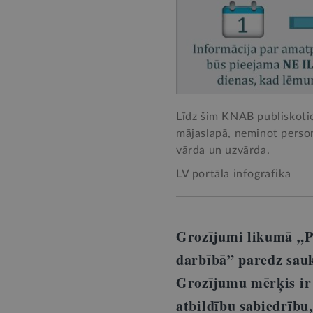
Līdz šim KNAB publiskoti
mājaslapā, neminot person
vārda un uzvārda.
LV portāla infografika
Grozījumi likumā „Pa
darbībā” paredz sau
Grozījumu mērķis ir 
atbildību sabiedrību,