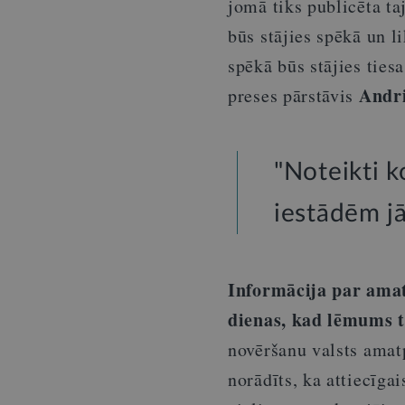
jomā tiks publicēta t
būs stājies spēkā un l
spēkā būs stājies ti
Andri
preses pārstāvis
"Noteikti k
iestādēm jā
Informācija par ama
dienas, kad lēmums ti
novēršanu valsts ama
norādīts, ka attiecīg