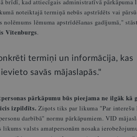
ajā brīdī, kad attiecīgais administratīvā pārkāpuma
ikumā noteiktajā termiņā nebūs apstrīdēts vai pārsū
esas nolēmums lēmuma apstrīdēšanas gadījumā," st
s Vitenburgs
.
onkrēti termiņi un informācija, kas
ievieto savās mājaslapās."
tpersonas pārkāpumu būs pieejama ne ilgāk kā 
cis izpildīts.
Ziņots tiks par likuma "Par interešu 
tpersonu darbībā" normu pārkāpumiem. VID mājasl
ais likums valsts amatpersonām nosaka ierobežojum