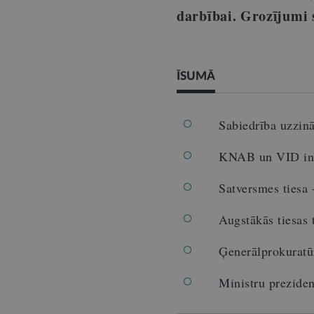
darbībai. Grozījumi s
ĪSUMĀ
Sabiedrība uzzinā
KNAB un VID info
Satversmes tiesa
Augstākās tiesas 
Ģenerālprokuratū
Ministru prezide