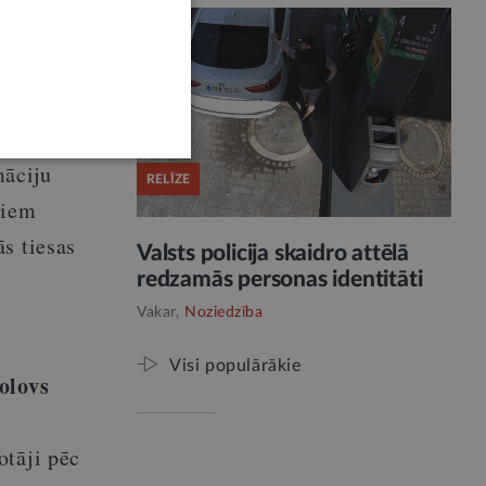
onu
māciju
RELĪZE
miem
s tiesas
Valsts policija skaidro attēlā
redzamās personas identitāti
Vakar,
Noziedzība
Visi populārākie
olovs
otāji pēc