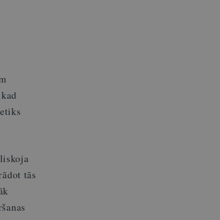
ēm
 kad
etiks
liskoja
rādot tās
āk
ršanas