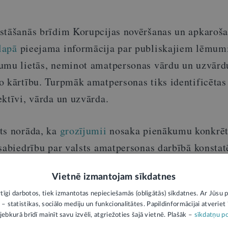
stāšanās brīdim Korupcijas novēršanas un apkaroš
lapā
pieejama informācija par publiskajiem lēmu
umu lietās, neminot amatpersonas vārdu un uzvārd
o kārtību. Turpmāk amatpersonas tiks identificētas 
ktīvi, vārda un uzvārda.
ts norāda, ka
grozījumii
nosaka pienākumu konkrē
 sabiedrību par valsts amatpersonas darbībā konstat
osaka kārtību, kā valsts amatpersonas var savienot
Vietnē izmantojam sīkdatnes
sonu loku, kuras ir tiesīgas pieņemt diplomātiskās 
rtīgi darbotos, tiek izmantotas nepieciešamās (obligātās) sīkdatnes. Ar Jūsu p
us oficiālo un darba vizīšu ietvaros.
 – statistikas, sociālo mediju un funkcionalitātes. Papildinformācijai atveriet "
jebkurā brīdī mainīt savu izvēli, atgriežoties šajā vietnē. Plašāk –
sīkdatņu po