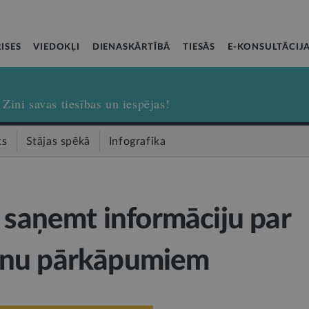
ISES
VIEDOKĻI
DIENASKĀRTĪBĀ
TIESĀS
E-KONSULTĀCIJ
Zini savas tiesības un iespējas!
ts
Stājas spēkā
Infografika
r saņemt informāciju par
nu pārkāpumiem