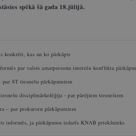
tāsies spēkā šā gada 18.jūlijā.
s konkrēti, kas un ko pārkāpis
rmēs par valsts amatpersonu interešu konflikta pārkāp
 - par ST tiesnešu pārkāpumiem
tiesnešu disciplinārkolēģija - par pārējiem tiesnešiem
ra – par prokuroru pārkāpumiem
nts informēs, ja pārkāpumu izdarīs KNAB priekšnieks