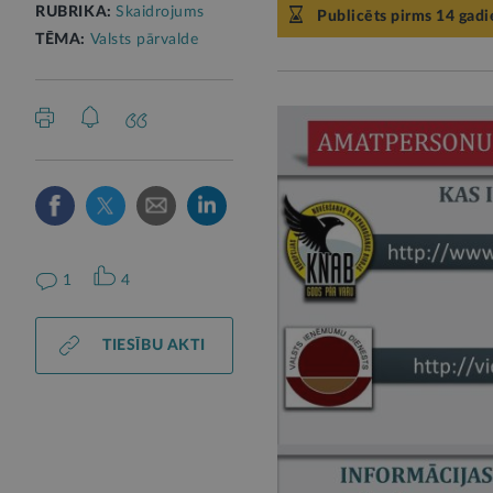
RUBRIKA:
Skaidrojums
Publicēts pirms 14 gad
TĒMA:
Valsts pārvalde
1
4
TIESĪBU AKTI